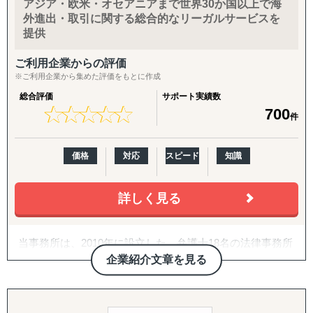
アジア・欧米・オセアニアまで世界30か国以上で海
「どの国・地域に参入すべきかわからない」
外進出・取引に関する総合的なリーガルサービスを
「進出に踏み切れる客観的データがない」
提供
「海外進出がはじめてだから落とし穴が多そうで困ってい
る」
ご利用企業からの評価
「市場規模や成長性を正確に把握できていない」
※ご利用企業から集めた評価をもとに作成
「公開情報が少ないニッチな市場を細かい粒度で分析した
総合評価
サポート実績数
い」
★
★
★
★
★
★
★
★
★
★
700
件
「現地の消費者ニーズや嗜好が理解できない」
「競合他社の動向や市場内でのポジショニング戦略が定ま
らない」
価格
対応
スピード
知識
「法規制、税制、輸入関税などの複雑な規制を把握するの
が難しい」
詳しく見る
「効果的なマーケティング戦略や販売チャネルを見つけ出
せない」
「現地でのビジネスパートナー探しや信頼できるサプライ
当事務所は、2010年に設立した、弁護士18名の法律事務所
ヤーの選定が困難」
です。高い専門性、組織化された弁護士のチーム力が、複
企業紹介文章を見る
「その地域特有の慣習、文化を把握できていない」
雑多様化するクライアント様の課題に対し、迅速かつ最適
など
なワンストップの問題解決（ソリューション）を提供する
ことを特徴としています。
①市場調査