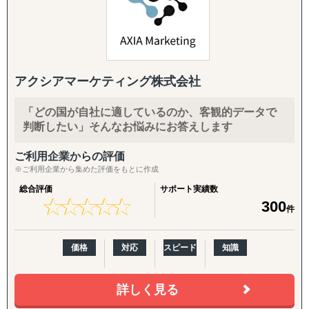
ございます。
『INTERForce｜海外進出伴走サポート』
また、自社拠点を持たない国についても、現地パートナ
↳ 海外事業を貴社の海外事業担当者として伴走
ー・提携専門家とのネットワークを通じて、世界どこでも
対応可能な体制を構築しています。
『LocaForce（ロカフォース）海外販路開拓 現地支援サー
ビス』
アクシアマーケティング株式会社
海外進出のご相談・市場調査から、現地法人設立、海外子
↳ 海外営業支援TEAMによる現地営業の即戦力化
会社管理、クロスボーダーM&A、事業戦略再構築、撤退ま
「どの国が自社に適しているのか、客観的データで
で、国際ビジネスのすべてのフェーズをワンストップでサ
『LocaResearch（ロカリサーチ）海外進出 市場調査サー
判断したい」そんなお悩みにお答えします
ポート。
ビス』
↳「どの国で売るか」から「誰に売るか」まで、意思決定
ご利用企業からの評価
特に、会計・税務・法務・労務・人事の専門家を各国で内
素材を収集する。
※ご利用企業から集めた評価をもとに作成
製していることが、他のコンサルティングファームにはな
総合評価
サポート実績数
い強みです。
『セカイキョテン｜海外会社設立サポート』
★
★
★
★
★
★
★
★
★
★
300
件
↳ 現地法人・オフショア法人の設立、登記、銀行口座開設
〈主要サービス〉
までをワンストップで代行
価格
対応
スピード
知識
・販路開拓 現地企業マッチング(出島での小規模ニーズに
『ビザスル｜海外ビザ取得サポート』
対応)
↳ 就労ビザ・長期滞在ビザなど、進出・移住に必要なビザ
海外販路拡大、提携先・代理店のリストアップ、合弁パー
詳しく見る
取得を現地連携でサポート
トナー探しを単発でもお請けします。