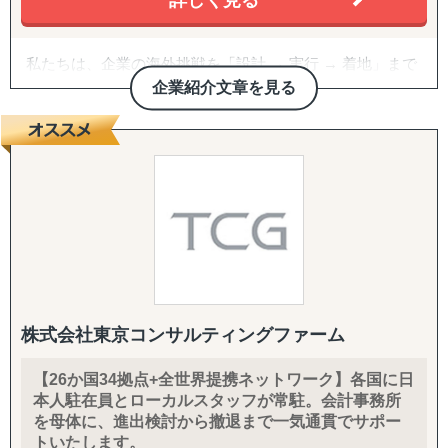
詳しく見る
私たちは、企業の海外挑戦を「設計 → 実行 → 着地」まで
一気通貫で伴走支援します。
企業紹介文章を見る
『どの国が最適か？』を見極めるゼロ→イチの意思決定か
ら、
進出後に必ず直面する現地でのマーケティング課題まで主
要各国に常駐するメンバーが、現地起点で一貫してサポー
トします。
これまでの支援歴は20年以上、実績は1,500社を超えまし
た。
※支援主要各国の現地スタッフ300人以上配置。進出後も
継続して支援できる体制を構築しています。
株式会社東京コンサルティングファーム
------------------------------------
【26か国34拠点+全世界提携ネットワーク】各国に日
本人駐在員とローカルスタッフが常駐。会計事務所
■ サポート対象国（グループ別）
を母体に、進出検討から撤退まで一気通貫でサポー
↳ ASEAN主要国：タイ・ベトナム・マレーシア・カンボ
トいたします。