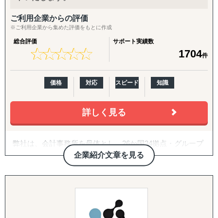
ジア・インドネシア・フィリピン・ラオス
↳ アジア（中華系）：日本・香港・シンガポール・台湾・
ご利用企業からの評価
韓国
※ご利用企業から集めた評価をもとに作成
↳ アジア（中東ほか）：ドバイ・サウジアラビア・イン
総合評価
サポート実績数
ド・バングラデシュ・モンゴル
★
★
★
★
★
★
★
★
★
★
1704
件
↳ 欧米：アメリカ・イギリス・フランス・ドイツ
※サポート内容により、対応の可否や得意・不得意な分野
があります。
価格
対応
スピード
知識
------------------------------------
詳しく見る
■ 対応施策について
弊社は、会計事務所を母体とし、26か国34拠点・グループ
◆以下はこれまで当社で実績が多く、特にニーズの高い支
従業員357名のグローバルコンサルティングファームで
企業紹介文章を見る
援パッケージです。
す。
『LocaBrain（ロカブレイン）｜海外進出 現地顧問サービ
2007年に日本の会計事務所として初めてインドに進出し、
ス』
翌年ASEAN一帯、中南米等にも展開。
↳ AIが出した"答えっぽいもの"を、現地のリアルで答え合
20年近い海外実務の蓄積があり、実績・ノウハウも豊富に
わせする。海外進出の現地顧問サービス。