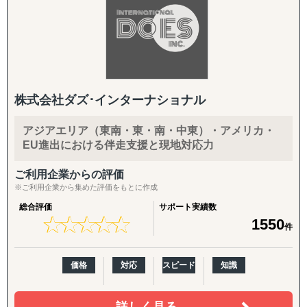
株式会社ダズ･インターナショナル
アジアエリア（東南・東・南・中東）・アメリカ・
EU進出における伴走支援と現地対応力
ご利用企業からの評価
※ご利用企業から集めた評価をもとに作成
総合評価
サポート実績数
★
★
★
★
★
★
★
★
★
★
1550
件
価格
対応
スピード
知識