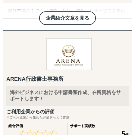
各国の現地拠点・駐在員のネットワークに加え、拠点のな
------------------------------------
海外市場の中でも、調査・分析に特化したサービスを提供
い国も提携専門家経由で対応。「まず1〜2社、現地候補と
しております。
面談したい」というスポットご相談から承ります。
企業紹介文章を見る
◆以下は個別施策として各専門家チームが対応します。
たとえば、市場の調査・分析に関しては、外部環境の影響
・スモールスタート対応(月額8万円〜のGEO/EOR)
『市場把握TEAM』
を推測するPEST分析や、ビジネスモデルの仮説検証など
まずは現地法人を作らずに人だけ採用したい、テストマー
目的：海外現地を理解し、事業の成功可能性を高める
を「正確かつ包括的」に実施しております。なぜその情報
ケティングからはじめたいというお客様向けに、月額8万
↳ 市場概況・規制調査
が必要なのか、クライアントのご相談背景まですり合わせ
円〜の雇用代行(GEO/EOR)をご用意。海外進出の最初の一
↳ 競合調査
をすることを徹底していることが強みとなっています。
歩を、低リスク・低コストで踏み出していただけます。
↳ 企業信用調査
↳ 現地視察の企画・アテンド
競合の調査・分析については、対象企業の強みや弱みを把
・海外進出支援(法人設立〜撤退まで)
握するためのSWOT分析、マーケットシェアや競合企業の
進出相談・現地視察アテンドから、登記・各種ライセンス
『集客活動チーム』
ARENA行政書士事務所
分析などを行い、「その企業がなぜ成功・失敗したのか」
取得、株主税務番号(PAN等)取得、銀行口座開設、進出後
目的：海外現地で“売れる”ためのマーケティング活動を確
を徹底的に掘り下げます。
の継続サポート、撤退・閉鎖まで一気通貫で対応します。
立する
海外ビジネスにおける申請書類作成、在留資格をサ
↳ 多言語サイト制作
ポートします！
また、得られたデータや分析から、具体的な戦略と実行可
・クロスボーダーM&A(海外M&A)
↳ EC運用
能な施策提案まで行っております。貴社の「適切な経営判
海外企業の買収・売却によるスピード進出・スピード撤退
↳ SNS運用
ご利用企業からの評価
断」のために、合理的かつ包括的な支援を心がけていま
をご支援。ターゲット選定、買収戦略立案、デューデリジ
※ご利用企業から集めた評価をもとに作成
↳ 広告運用（Google／Meta など）
す。
ェンス、バリュエーション、契約、ポストM&Aまでワンス
↳ インフルエンサー施策
総合評価
サポート実績数
トップで対応します。
↳ 画像・動画コンテンツ制作
★
★
★
★
★
★
★
★
★
★
5
件