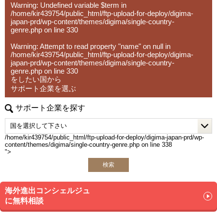
Warning
: Undefined variable $term in
す。
/home/kir439754/public_html/ftp-upload-for-deploy/digima-
japan-prd/wp-content/themes/digima/single-country-
遠隔地に所在の企業の場合、ビデオ通話による面談も可能
genre.php
on line
330
です。
Warning
: Attempt to read property "name" on null in
/home/kir439754/public_html/ftp-upload-for-deploy/digima-
事務所ホームページ
japan-prd/wp-content/themes/digima/single-country-
genre.php
on line
330
https://www.tonogai-law.com
をしたい国から
サポート企業を選ぶ
サポート企業を探す
/home/kir439754/public_html/ftp-upload-for-deploy/digima-japan-prd/wp-
content/themes/digima/single-country-genre.php on line
338
">
検索
海外進出コンシェルジュ
に無料相談