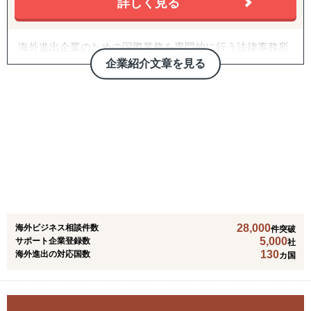
詳しく見る
材などをご提供しております。
また、他社が関わる分野の調査ということもあり、匿名性
や守秘義務も徹底遵守しています。そのため、クライアン
海外進出企業のための国際業務を専門的に行う法律事務所
トからも大変好評をいただいております。
です。
企業紹介文章を見る
上場企業を含む多くの日本企業の海外展開に関する法律業
③アライアンス支援
務に携わってきました。
双方に適切なパートナーシップ構築であることをポリシー
契約書作成業務が中心ですが、現地企業との紛争のご相
としています。
談、現地拠点設立の支援、海外企業の買収などの経験も豊
数多くの企業と提携を結んでいる弊社が、貴社の適切なパ
富です。
ートナーをご提案させていただきます。
海外進出をご検討されている企業さまに多くご依頼を受け
海外の企業との取引は、しっかりとした契約書を作成して
ているサービスの1つです。
おくことが非常に重要です。争点となりうる事項を曖昧に
「はじめての国・地域」だからこそ、事業を成功させるに
妥協して契約したばかりに、後日大きな損失を被るような
は、協業することは重要な要素となってきます。
事態に陥ることは、できるだけ避けなければなりません。
自信をもって、提携企業様をご提案させていただきますの
28,000
海外ビジネス相談件数
当事務所は、日本企業が世界で活躍するための法務コンサ
件突破
で、ぜひ一度ご相談ください。
5,000
サポート企業登録数
社
ルタントとして、企業に寄り添い、法律を武器とする力強
130
海外進出の対応国数
カ国
いサポートをしたいと考えています。
企業の世界展開を長期的に法律面でサポートしたいと考え
ていますが、契約書1本からのご相談でも対応いたしま