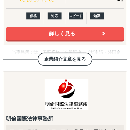
ありがたいことに、これまでたくさんの企業様を支援させ
ていただきましたが、相談いただくほどんどの企業様が、
・国際税務・監査・労務
『販路構築チーム』
「どの国・地域に参入すべきかわからない」
各国の税務・会計、移転価格、子会社監査、人事労務制度
目的：海外現地で最適なパートナーとの取引を創出する
価格
対応
スピード
知識
「進出に踏み切れる客観的データがない」
設計、駐在員税務、グローバル税務戦略まで、会計事務所
↳ 商談向け資料制作
「海外進出がはじめてだから落とし穴が多そうで困ってい
を母体とした専門家ネットワークで網羅します。
↳ 企業リストアップ
詳しく見る
る」
↳ アポイント取得
などいったお悩みを抱えています。こういったお悩みの企
↳ 商談創出・交渉サポート
業のご担当者は、ぜひ一度、アクシアマーケティングにご
↳ 契約サポート
当事務所では、国際業務（在留資格・ビザ申請・外国企
連絡ください。
業の日本進出支援・海外取引に関する各種許認可申請な
企業紹介文章を見る
『体制構築チーム』
ど）企業向け、外国人雇用サポートに対応します。
東南アジアや中国、韓国、インドをはじめ、北米や欧州と
目的：海外現地で活動するために必要な土台をつくる
いった幅広い国・地域での調査実績があり、調査・分析に
↳ 会社設立（登記・銀行口座）
言葉や制度の壁を超えて、安心して日本で暮らし、働け
特化している弊社が、貴社の海外事業の成功に向けて、伴
↳ ビザ申請サポート
るようにサポートいたします。
走支援させていただきます。
↳ 不動産探索（オフィス・倉庫・店舗・住居）
女性行政書士として、多様な背景を持つ方々に寄り添い
↳ 店舗開業パッケージ（許認可・内装・採用・集客）
ながら、信頼されるパートナーを目指しています。
【主要サービスメニュー】
↳ 人材採用支援（現地スタッフ採用）
市場調査
オンライン対応、全国対応いたします。
競合分析
------------------------------------
お気軽にご相談ください。
アライアンス支援
明倫国際法律事務所
【よくご相談いただく内容】