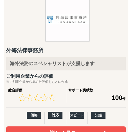
進出を考えている市場をマクロ的視点、ミクロ的視点から
当事務所では、中国、ＡＳＥＡＮ諸国、その他アジア地
調査・分析いたします。
域、およびオーストラリア、欧米を中心に、海外進出や取
潜在ニーズやトレンド、製品・サービスの適合性など、多
引に関する総合的なリーガルサービスを提供しておりま
岐にわたる範囲に対応しております。
す。 当事務所のネットワークを生かし、中小企業の海外進
「どういった情報があれば、適切な事業判断が下せるの
出にも機動的かつ適切に対応できる体制を構築しておりま
か」といった姿勢を徹底しており、適切な情報を漏れなく
すので、業種や進出規模に関わらずご利用いただけます。
提供することができます。
市場調査では、有識者へのヒアリングなど多くのサービス
外海法律事務所
また、当事務所では、英語および中国語による業務やドキ
を展開しておりますが、貴社にとって適切な調査・分析を
ュメンテーション等にも対応しており、翻訳会社等を通さ
ご提案させていただきます。
海外法務のスペシャリストが支援します
ずに、法的な専門分野についての対応が可能です。 費用面
「バイアスがかかった状態で判断してしまっていそう」と
につきましては、中小企業の事業者の皆様にも十分に活用
いったお悩みを抱えるご担当者の方は、壁打ちからでも対
ご利用企業からの評価
していただけるように配慮して設定しておりますので、お
応できますので、まずはご相談ください。
※ご利用企業から集めた評価をもとに作成
気軽にお問い合わせください。
総合評価
サポート実績数
②競合調査
★
★
★
★
★
★
★
★
★
★
100
件
「競合がなぜ成功・失敗したのかわからない」といったご
相談をよくいただきます。
弊社の競合調査では、競合の戦略を徹底的に解剖し、貴社
価格
対応
スピード
知識
のマーケティング戦略の支援まで実施します。
サービス内容としては、業界の第一線を走る方への一次取