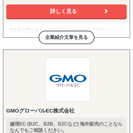
で迅速にサポートします。
らない
また、他社が関わる分野の調査ということもあり、匿名性
・Amazon USや越境ECに出したいが、出品・運用のノウ
詳しく見る
や守秘義務も徹底遵守しています。そのため、クライアン
ハウがない
トからも大変好評をいただいております。
・FDA登録の進め方や、現地物流の組み方に不安がある
【貿易の壁を越え、アジアビジネスをつなぐプロフェッシ
【世界に広がるレイン独自のネットワーク】
・海外事業の戦略を相談できる相手が社内にいない
③アライアンス支援
ョナル】
双方に適切なパートナーシップ構築であることをポリシー
企業紹介文章を見る
トレーディネート株式会社は「貿易を通じて人と人をつな
■日本と海外を熟知した専門家とのパートナーシップ
【サービス概要】
としています。
げる」という理念のもと、
数多くの企業と提携を結んでいる弊社が、貴社の適切なパ
海外展開を目指す企業と海外市場を結ぶ架け橋として2015
レインとパートナーシップを結んでいる専門家は、現地の
グロスペリティの特長は、**市場調査・戦略策定から、EC
ートナーをご提案させていただきます。
年に創業しました。
言語と日本語、または英語を解し、
構築・B2B営業代行・パートナー開拓・規制対応・物流ま
海外進出をご検討されている企業さまに多くご依頼を受け
台湾・タイを中心としたアジア市場に特化し、
日本企業を含む多くのグローバル企業との幅広いプロジェ
で、海外進出に必要な全工程をワンストップで提供する
ているサービスの1つです。
物流と営業代行を融合させた独自のサービスで、
クト経験を持っており、日本国内
「一気通貫の支援体制」**にあります。情報提供にとどま
「はじめての国・地域」だからこそ、事業を成功させるに
これまで多くの企業の海外進出を成功に導いてきました。
と海外双方の視点からビジネスを熟知しています。
らず、現地ネットワークを活用して「実際に売れる状態」
は、協業することは重要な要素となってきます。
をつくるところまで、実行に踏み込んで伴走します。
自信をもって、提携企業様をご提案させていただきますの
■ グローバルサポートの強み
で、ぜひ一度ご相談ください。
【圧倒的な台湾ネットワーク】
■東南アジアすべての国にIT・経営学系等の教授陣とのネ
1. 海外営業代行（B2B）
創業以来、台湾に毎月渡航し構築してきた強固なパートナ
ットワーク
ターゲットリストの作成から、オンライン・現地でのアプ
GMOグローバルEC株式会社
ーシップにより、
ローチ、商談同席・クロージング、取引仲介スキームによ
他社では提供できない販路開拓ルートを確保。食品、酒、
日本やアジアの大学教授陣との連携により、学術的な観点
る商流構築、継続的な取引先フォローまでを代行します。
越境EC (B2C、B2B、D2Cなど) 海外販売のことなら
米、庭木、観賞魚などの特殊分野でも確かな実績を持ち、
を取り入れた専門知識のインプッ
「商談化」「販路開拓」という成果に直結する実行支援で
なんでもご相談ください。