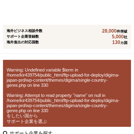
ス）を利用した海外・国内向けECサイト構築、海外ECモ
特殊貨物（食品、植物、生物等）の輸出入対応
南アジア >>> インド・スリランカ・ネパール・パキスタ
入代行、現地倉庫・物流オペレーションの構築まで、実務
ール(eBay, Amazon, Shopee, Lazada、Ruten、Ozon、T-
展示会・商談会の出展代行・同行サポート
ン・バングラデシュ
を代行・伴走します。
MALL Globalなど）の開店から運営までのフルサポート支
EC向け国際物流管理（保管・ピッキング・発送）
中東 >>> トルコ・UAE・サウジアラビア
援します。
欧州 >>> イギリス・スペイン・イタリア・フランス・ド
5. 戦略パートナーとしての伴走
28,000
海外ビジネス相談件数
件突破
「貿易をしたくてもできない」という壁を取り除き、
イツ・スウェーデン
社内に海外事業の専門人材がいない企業さまの「意思決定
5,000
サポート企業登録数
社
3,000社以上の支援実績と350社を超えるクライアント様に
中小企業でも海外市場で成功できるよう、専門知識と情熱
アフリカ >>> 南アフリカ・エジプト・ジンバブエ・ケニ
の壁打ち相手」として、継続的に併走。米国プランでは
130
海外進出の対応国数
カ国
ご愛用いただいています。
をもってサポートします。
ア
CEO/COOがプロジェクトマネージャーとして直接関与
越境ECに関するセミナーも常時Youtubeで閲覧いただけま
特に台湾市場では、日本製品への高い信頼と円安傾向が追
北米 >>> アメリカ・カナダ
し、責任を持って成果にコミットします。
す。
い風となり、
中南米 >>> ブラジル・アルゼンチン・メキシコ
入口から拡大までをつなぐパッケージ
ビジネスチャンスが広がっています。
Warning
: Undefined variable $term in
挑戦を迷っている方、まずはお気軽にご相談ください。
【海外進出パッケージ（ライト）】
/home/kir439754/public_html/ftp-upload-for-deploy/digima-
貴社の製品・サービスの強みを活かした、オーダーメイド
海外展開の「最初の一歩」として、有望国選定・需要調
japan-prd/wp-content/themes/digima/single-country-
の海外展開戦略をご提案いたします。
査・現地規制調査・初期戦略設計・初期営業仮説の整理ま
genre.php
on line
330
でを短期集中で実施。方向性を明確にし、次の意思決定に
Warning
: Attempt to read property "name" on null in
つなげます。
/home/kir439754/public_html/ftp-upload-for-deploy/digima-
japan-prd/wp-content/themes/digima/single-country-
genre.php
on line
330
【海外進出パッケージ（米国）】
をしたい国から
準備・戦略フェーズ（事前整理/分析・FDA対応・B2B/EC
サポート企業を選ぶ
準備）から、実行・検証フェーズ（営業代行・パートナー
開拓、小売テスト販売、Amazon運用、販売データ分析、
サポート企業を探す