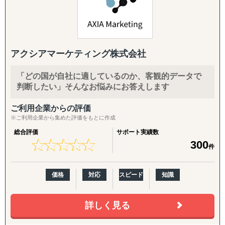
また、自社拠点を持たない国についても、現地パートナ
ー・提携専門家とのネットワークを通じて、世界どこでも
対応可能な体制を構築しています。
アクシアマーケティング株式会社
海外進出のご相談・市場調査から、現地法人設立、海外子
会社管理、クロスボーダーM&A、事業戦略再構築、撤退ま
「どの国が自社に適しているのか、客観的データで
で、国際ビジネスのすべてのフェーズをワンストップでサ
判断したい」そんなお悩みにお答えします
ポート。
ご利用企業からの評価
特に、会計・税務・法務・労務・人事の専門家を各国で内
※ご利用企業から集めた評価をもとに作成
製していることが、他のコンサルティングファームにはな
総合評価
サポート実績数
い強みです。
★
★
★
★
★
★
★
★
★
★
300
件
〈主要サービス〉
価格
対応
スピード
知識
・販路開拓 現地企業マッチング(出島での小規模ニーズに
対応)
海外販路拡大、提携先・代理店のリストアップ、合弁パー
詳しく見る
トナー探しを単発でもお請けします。