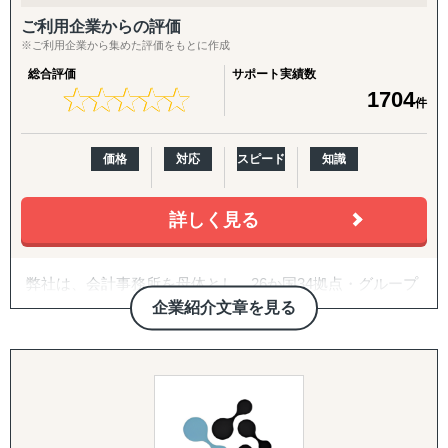
ご利用企業からの評価
※ご利用企業から集めた評価をもとに作成
総合評価
サポート実績数
★
★
★
★
★
★
★
★
★
★
1704
件
価格
対応
スピード
知識
詳しく見る
弊社は、会計事務所を母体とし、26か国34拠点・グループ
従業員357名のグローバルコンサルティングファームで
企業紹介文章を見る
す。
2007年に日本の会計事務所として初めてインドに進出し、
翌年ASEAN一帯、中南米等にも展開。
20年近い海外実務の蓄積があり、実績・ノウハウも豊富に
ございます。