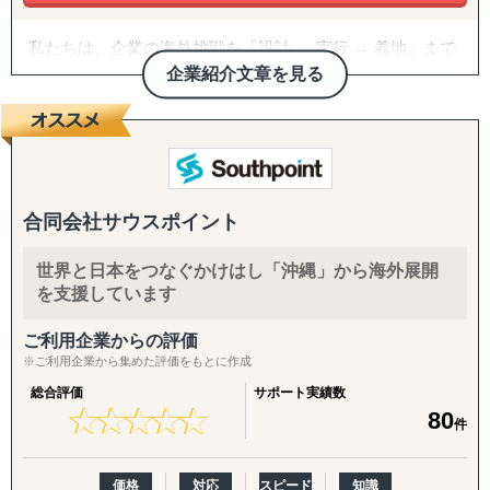
私たちは、企業の海外挑戦を「設計 → 実行 → 着地」まで
一気通貫で伴走支援します。
企業紹介文章を見る
『どの国が最適か？』を見極めるゼロ→イチの意思決定か
ら、
進出後に必ず直面する現地でのマーケティング課題まで主
要各国に常駐するメンバーが、現地起点で一貫してサポー
トします。
合同会社サウスポイント
これまでの支援歴は20年以上、実績は1,500社を超えまし
世界と日本をつなぐかけはし「沖縄」から海外展開
た。
を支援しています
※支援主要各国の現地スタッフ300人以上配置。進出後も
継続して支援できる体制を構築しています。
ご利用企業からの評価
※ご利用企業から集めた評価をもとに作成
------------------------------------
総合評価
サポート実績数
★
★
★
★
★
★
★
★
★
★
80
件
■ サポート対象国（グループ別）
↳ ASEAN主要国：タイ・ベトナム・マレーシア・カンボ
ジア・インドネシア・フィリピン・ラオス
価格
対応
スピード
知識