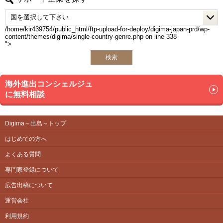
次期施策立案）まで、初回販売の実現を一気通貫で支援し
ます。
/home/kir439754/public_html/ftp-upload-for-deploy/digima-japan-prd/wp-
content/themes/digima/single-country-genre.php on line
338
【パッケージに追加・継続できる支援メニュー】
">
導入企業さまのニーズに応じ、以下のオプション・中長期
検索
施策を柔軟に組み合わせてご提供します。
英語クリエイティブ：
海外進出コンシェルジュ
英語HP／LP制作、展示会配布用チラシ（One Pager）、カ
に無料相談
タログ翻訳
Digima～出島～トップ
FDA・規制対応の拡張：
商品認証届（SKU追加）、登録工場の追加
はじめての方へ
よくある質問
輸出・物流：
輸出入代行、最適な物流体制の構築、現地在庫セットアッ
専門家登録について
プ、現地ロジスティクス構築
広告出稿について
運営会社
現地活動：
展示会出展支援（市場調査・参加・企業面談・ブース出展
利用規約