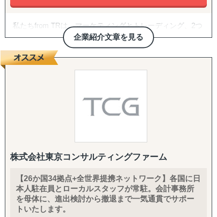
『販路構築チーム』
目的：海外現地で最適なパートナーとの取引を創出する
私たちfrom TRは、マーケティングとトレーディング、2つ
↳ 商談向け資料制作
のノウハウを活用し、お客様のモノづくりと販路拡大をサ
企業紹介文章を見る
↳ 企業リストアップ
ポートいたします。
↳ アポイント取得
お客様の強みである”つくる力”と、私たちの強みである”伝
↳ 商談創出・交渉サポート
える力”と”届ける力”を組み合わせることで、 モノづくり
↳ 契約サポート
の次の一手を実現いたします。
『体制構築チーム』
「モノづくりを、モノがたりへ。」をミッションに事業を
目的：海外現地で活動するために必要な土台をつくる
展開しており、海外進出のサポートにとどまらず、マーケ
↳ 会社設立（登記・銀行口座）
ティング戦略設計、ブランディング、国内外クラウドファ
↳ ビザ申請サポート
ンディング、商品開発、販路構築などお客様のビジネスを
↳ 不動産探索（オフィス・倉庫・店舗・住居）
トータルでサポートいたします。
↳ 店舗開業パッケージ（許認可・内装・採用・集客）
↳ 人材採用支援（現地スタッフ採用）
株式会社東京コンサルティングファーム
------------------------------------
【26か国34拠点+全世界提携ネットワーク】各国に日
本人駐在員とローカルスタッフが常駐。会計事務所
を母体に、進出検討から撤退まで一気通貫でサポー
トいたします。