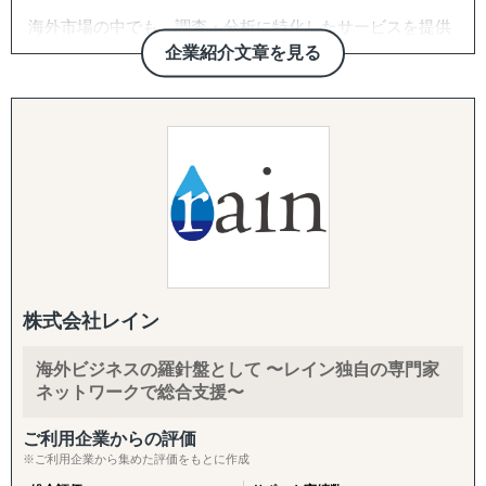
各国の現地拠点・駐在員のネットワークに加え、拠点のな
海外市場の中でも、調査・分析に特化したサービスを提供
い国も提携専門家経由で対応。「まず1〜2社、現地候補と
しております。
面談したい」というスポットご相談から承ります。
企業紹介文章を見る
たとえば、市場の調査・分析に関しては、外部環境の影響
・スモールスタート対応(月額8万円〜のGEO/EOR)
を推測するPEST分析や、ビジネスモデルの仮説検証など
まずは現地法人を作らずに人だけ採用したい、テストマー
を「正確かつ包括的」に実施しております。なぜその情報
ケティングからはじめたいというお客様向けに、月額8万
が必要なのか、クライアントのご相談背景まですり合わせ
円〜の雇用代行(GEO/EOR)をご用意。海外進出の最初の一
をすることを徹底していることが強みとなっています。
歩を、低リスク・低コストで踏み出していただけます。
競合の調査・分析については、対象企業の強みや弱みを把
・海外進出支援(法人設立〜撤退まで)
握するためのSWOT分析、マーケットシェアや競合企業の
進出相談・現地視察アテンドから、登記・各種ライセンス
分析などを行い、「その企業がなぜ成功・失敗したのか」
取得、株主税務番号(PAN等)取得、銀行口座開設、進出後
を徹底的に掘り下げます。
の継続サポート、撤退・閉鎖まで一気通貫で対応します。
株式会社レイン
また、得られたデータや分析から、具体的な戦略と実行可
・クロスボーダーM&A(海外M&A)
海外ビジネスの羅針盤として 〜レイン独自の専門家
能な施策提案まで行っております。貴社の「適切な経営判
海外企業の買収・売却によるスピード進出・スピード撤退
ネットワークで総合支援〜
断」のために、合理的かつ包括的な支援を心がけていま
をご支援。ターゲット選定、買収戦略立案、デューデリジ
す。
ェンス、バリュエーション、契約、ポストM&Aまでワンス
ご利用企業からの評価
トップで対応します。
※ご利用企業から集めた評価をもとに作成
ありがたいことに、これまでたくさんの企業様を支援させ