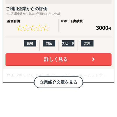
あらゆる商材の輸出入をサポートします。
トだけでなく、様々な専門家・有識者の窓口として応用も
す。
できます。また、このようなネッ
ご利用企業からの評価
【貿易業界の"異端児"としての挑戦】
トワークを活用し産学連携プロジェクトを企画することも
2. パートナー開拓支援
※ご利用企業から集めた評価をもとに作成
常識にとらわれない発想で、通常の貿易会社では対応困難
可能です。
海外展開の成否を分けるのは「正しいパートナーとの掛け
総合評価
サポート実績数
な案件にも果敢に挑戦。
合わせ」です。開拓戦略の策定、ターゲットリストの優先
★
★
★
★
★
★
★
★
★
★
3000
件
生き物・植物の輸出入や、特殊貨物の取扱いなど、
度付け、アプローチ代行、契約・スキーム構築、そして開
専門性の高いサービスを提供しています。
■地場にネットワークを持つ調査会社との連携
拓後の現地事業開発（定例会・プロジェクト管理・ロード
マップ策定・交渉代行・ローカライズ支援）までを伴走し
価格
対応
スピード
知識
【両方向のビジネス支援】
大規模な調査については、現地の内情に精通した各国の現
ます。
日本から海外への展開支援だけでなく、海外企業の日本進
地調査会社や、その地域特有の文化、
出もサポート。
言語、法律、習慣を熟知した地場系の調査会社と連携する
3. 越境EC支援（B2C）
詳しく見る
輸入→保管→ピッキング→発送までのワンストップ物流体
ことで、よりローカルな視点で
米国Amazonを中心に、アカウント開設・商品ページ作
制により
精度の高い情報収集と分析を可能にしています。
成・コンテンツ戦略・価格/写真方針策定からFBAを前提と
日本ブランドを「オンライン」x「ショールームストア」
、EC販売やオムニチャネル展開もスムーズに実現します。
した物流設計、運用・販促・販売データ分析までを一気通
で世界に販売できる越境ECモール 『Japan Finds』 の運
貫で対応。Walmart ECや自社EC（Shopify構築・運用）に
企業紹介文章を見る
営、オンラインでの出店・販売とあわせて、海外の実店舗
■ サービス展開
も対応します。
に商品を展示し、QRコードで購入できる「ショールーム
【実績のある国】
ストア販売」を実現して日本の事業者の海外進出、販路拡
海外（台湾・タイ・シンガポール他）での営業代行
4. 規制対応（FDA）・国際物流
大を支援します。
グローバル輸出入サポート（コンテナ手配、通関手続き
東アジア >>> 中国・韓国・台湾・香港
食品・化粧品の米国販売に不可欠なFDA対応を、施設登
等）
東南アジア >>> タイ・インドネシア・ベトナム・フィリ
録・成分レビュー・英語ラベル診断/作成・現地エージェン
Magento（マジェント）、WooCommerce（ウーコマー
現地マーケットリサーチ・プロモーション支援
ピン・マレーシア・シンガポール 他
ト代行・全般コンサルティングまでカバー。あわせて輸出