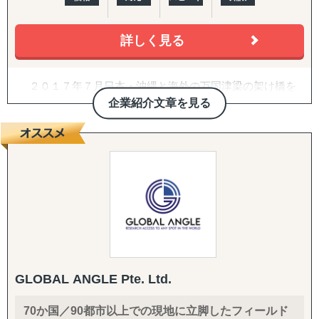
↳ アジア（中華系）：日本・香港・シンガポール・台湾・
韓国
詳しく見る
↳ アジア（中東ほか）：ドバイ・サウジアラビア・イン
ド・バングラデシュ・モンゴル
↳ 欧米：アメリカ・イギリス・フランス・ドイツ
２０１７年７月日本・沖縄と海外の万国津梁の架け橋を
※サポート内容により、対応の可否や得意・不得意な分野
目指して、企業の海外展開支援を目的として沖縄・那覇で
企業紹介文章を見る
があります。
設立。アジア・欧州を中心に沖縄県内・沖縄県外企業の海
外進出・国際展開のサポートを実施しています。２０２２
------------------------------------
年７月には観光産業の伸びの著しい石垣市に八重山事務所
を開設しております。
■ 対応施策について
沖縄をハブに、台湾・中国・香港・ベトナム・タイ・マ
レーシア・シンガポール・インドネシア・オーストラリ
◆以下はこれまで当社で実績が多く、特にニーズの高い支
ア・ニュージーランド・イギリス・ドイツ・ブラジル各国
援パッケージです。
にパートナーエージェントを配置し、アメリカ合衆国・イ
ンドは提携先を設けていますので、現地でも情報収集、視
『LocaBrain（ロカブレイン）｜海外進出 現地顧問サービ
察等も直接支援可能、幅広く皆様の海外展開とインバウン
ス』
ド事業をサポートしております。
↳ AIが出した"答えっぽいもの"を、現地のリアルで答え合
GLOBAL ANGLE Pte. Ltd.
わせする。海外進出の現地顧問サービス。
70か国／90都市以上での現地に立脚したフィールド