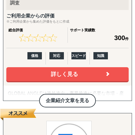
『INTERForce｜海外進出伴走サポート』
調査
↳ 海外事業を貴社の海外事業担当者として伴走
ご利用企業からの評価
『LocaForce（ロカフォース）海外販路開拓 現地支援サー
※ご利用企業から集めた評価をもとに作成
ビス』
総合評価
サポート実績数
↳ 海外営業支援TEAMによる現地営業の即戦力化
★
★
★
★
★
★
★
★
★
★
300
件
『LocaResearch（ロカリサーチ）海外進出 市場調査サー
ビス』
価格
対応
スピード
知識
↳「どの国で売るか」から「誰に売るか」まで、意思決定
素材を収集する。
詳しく見る
『セカイキョテン｜海外会社設立サポート』
↳ 現地法人・オフショア法人の設立、登記、銀行口座開設
GLOBAL ANGLEは海外進出・事業推進に必要な市場・産
までをワンストップで代行
業調査サービス、デジタルマーケティングサービスを提供
企業紹介文章を見る
しています。70か国90都市以上にローカルリサーチャーを
『ビザスル｜海外ビザ取得サポート』
有し、現地の言語で、現地の人により、現地市場を調べる
↳ 就労ビザ・長期滞在ビザなど、進出・移住に必要なビザ
ことで生きた情報を抽出することを強みとしています。自
取得を現地連携でサポート
社オンラインプラットホームで現地調査員管理・プロジェ
クト管理を行うことでスムーズなプロジェクト進行を実現
------------------------------------