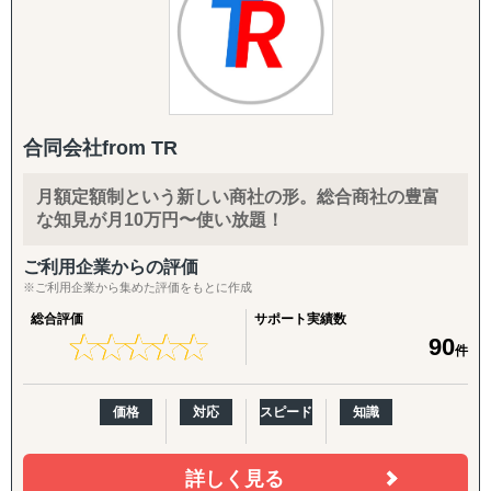
しています。シンガポール本部プロジェクトマネージメン
トチームは海外事業コンサルタント/リサーチャーで形成さ
◆以下は個別施策として各専門家チームが対応します。
れており、現地から取得した情報を分析・フォーマット化
し、事業に活きる情報としてお届けしております。
『市場把握TEAM』
目的：海外現地を理解し、事業の成功可能性を高める
↳ 市場概況・規制調査
合同会社from TR
実績:
↳ 競合調査
東アジア（中国、韓国、台湾、香港等）
↳ 企業信用調査
月額定額制という新しい商社の形。総合商社の豊富
東南アジア（マレーシア、インドネシア、ベトナム、タイ
↳ 現地視察の企画・アテンド
な知見が月10万円〜使い放題！
等）
南アジア（インド、パキスタン、バングラディッシュ等）
『集客活動チーム』
ご利用企業からの評価
北米（USA、メキシコ、カナダ）、南米（ブラジル、チリ
目的：海外現地で“売れる”ためのマーケティング活動を確
※ご利用企業から集めた評価をもとに作成
等）
立する
総合評価
サポート実績数
中東（トルコ、サウジアラビア等）
↳ 多言語サイト制作
★
★
★
★
★
★
★
★
★
★
90
件
ヨーロッパ（イタリア、ドイツ、フランス、スペイン等）
↳ EC運用
アフリカ（南アフリカ、ケニア、エジプト、エチオピア、
↳ SNS運用
ナイジェリア等）
↳ 広告運用（Google／Meta など）
価格
対応
スピード
知識
↳ インフルエンサー施策
↳ 画像・動画コンテンツ制作
詳しく見る