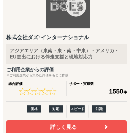
株式会社ダズ･インターナショナル
アジアエリア（東南・東・南・中東）・アメリカ・
EU進出における伴走支援と現地対応力
ご利用企業からの評価
※ご利用企業から集めた評価をもとに作成
総合評価
サポート実績数
★
★
★
★
★
★
★
★
★
★
1550
件
価格
対応
スピード
知識
詳しく見る