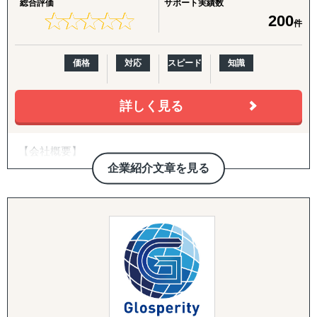
総合評価
サポート実績数
ていただきましたが、相談いただくほどんどの企業様が、
・国際税務・監査・労務
★
★
★
★
★
★
★
★
★
★
200
件
「どの国・地域に参入すべきかわからない」
各国の税務・会計、移転価格、子会社監査、人事労務制度
「進出に踏み切れる客観的データがない」
設計、駐在員税務、グローバル税務戦略まで、会計事務所
「海外進出がはじめてだから落とし穴が多そうで困ってい
を母体とした専門家ネットワークで網羅します。
価格
対応
スピード
知識
る」
などいったお悩みを抱えています。こういったお悩みの企
業のご担当者は、ぜひ一度、アクシアマーケティングにご
詳しく見る
連絡ください。
【会社概要】
東南アジアや中国、韓国、インドをはじめ、北米や欧州と
いった幅広い国・地域での調査実績があり、調査・分析に
企業紹介文章を見る
■私たちレインは、世界40カ国以上にわたり構築された専
特化している弊社が、貴社の海外事業の成功に向けて、伴
門家とのネットワークで、様々な日本
走支援させていただきます。
企業のグローバルな展望に基づいた海外進出の支援をし
ています。
【主要サービスメニュー】
市場調査
■レイン独自のネットワークは現地語・日本語を解する多
競合分析
数の専門調査員や、様々な専門領域を
アライアンス支援
持つ大学教授陣、また、現地の内情に精通した各国の調
査会社などから構成されます。
【よくご相談いただく内容】