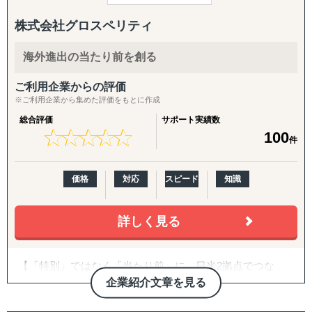
「どの国・地域に参入すべきかわからない」
■カバーする地域は東アジア、東南アジア、南アジア、中
「進出に踏み切れる客観的データがない」
株式会社グロスペリティ
東、欧州、アフリカ、北米、中南米
「海外進出がはじめてだから落とし穴が多そうで困ってい
及び、世界各地における効果的な調査とその分析によ
る」
海外進出の当たり前を創る
り、現地の最新状況をつぶさに把握する
「市場規模や成長性を正確に把握できていない」
ことが可能です。
「公開情報が少ないニッチな市場を細かい粒度で分析した
ご利用企業からの評価
い」
※ご利用企業から集めた評価をもとに作成
■レインは現地のリサーチだけでなく、海外視察のプラニ
「現地の消費者ニーズや嗜好が理解できない」
総合評価
サポート実績数
ングからビジネスパートナーの発掘、
「競合他社の動向や市場内でのポジショニング戦略が定ま
★
★
★
★
★
★
★
★
★
★
100
件
商談のコーディネートもサポート。海外進出においてあ
らない」
らゆる局面のニーズに対応した包括的な
「法規制、税制、輸入関税などの複雑な規制を把握するの
ソリューションを提供しています。
が難しい」
価格
対応
スピード
知識
「効果的なマーケティング戦略や販売チャネルを見つけ出
せない」
「現地でのビジネスパートナー探しや信頼できるサプライ
詳しく見る
【レインの特徴】
ヤーの選定が困難」
「その地域特有の慣習、文化を把握できていない」
①『日本からの視点と世界のトレンドの交差点から最新情
【「特別」ではなく「当たり前」に。日米2拠点でつな
など
報を提供』
ぐ、伴走型の海外進出支援】
企業紹介文章を見る
①市場調査
>>> 世界40カ国のネットワークで国内・海外の視点か
株式会社グロスペリティは、**「海外進出の成功を"特