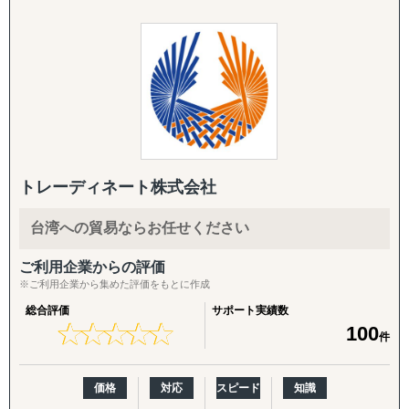
進出を考えている市場をマクロ的視点、ミクロ的視点から
ら最新の調査・分析を実施します。
別"ではなく"当たり前"にする」**ことをミッションに掲
調査・分析いたします。
げ、日本企業の海外展開を構想段階から実行・継続フェー
潜在ニーズやトレンド、製品・サービスの適合性など、多
ズまで一気通貫で支援する海外ビジネス支援会社です。福
岐にわたる範囲に対応しております。
②『複数カ国の調査・コーディネーションを同時に実施可
岡本社・東京オフィスに加え、米国ロサンゼルスに現地法
「どういった情報があれば、適切な事業判断が下せるの
能』
人、オレゴンとLAに物流・在庫拠点を有し、日本側の戦略
か」といった姿勢を徹底しており、適切な情報を漏れなく
立案と米国現地での実行を、同じチームでシームレスにつ
提供することができます。
>>> 海外進出の様々な局面において、ワンストップサ
なぐ体制を強みとしています。
市場調査では、有識者へのヒアリングなど多くのサービス
ービスを効率的に提供します。
年間約50社、累計100社以上の日本企業の海外進出をご支
を展開しておりますが、貴社にとって適切な調査・分析を
援。食品・日用品・キッチン用品・伝統工芸品・スポーツ
ご提案させていただきます。
トレーディネート株式会社
用品・機械部品・化粧品など、対応業界は10以上にわたり
「バイアスがかかった状態で判断してしまっていそう」と
③『大手調査会社・シンクタンクとの信頼と実績』
ます。「英語ができない」「輸出経験がない」中小企業の
いったお悩みを抱えるご担当者の方は、壁打ちからでも対
台湾への貿易ならお任せください
最初の一歩から、本格的な売上拡大までを、日本語で安心
応できますので、まずはご相談ください。
>>> 企業のバックエンドとして、あらゆるストラテジ
してご相談いただけます。
ご利用企業からの評価
ーに対応してきた経験があります。
②競合調査
※ご利用企業から集めた評価をもとに作成
【こんなお悩みをお持ちの企業さまへ】
「競合がなぜ成功・失敗したのかわからない」といったご
総合評価
サポート実績数
相談をよくいただきます。
★
★
★
★
★
★
★
★
★
★
100
件
④『徹底したフォローアップとスピーディーなバックアッ
・海外展開に興味はあるが、「どの国に・何を・どうやっ
弊社の競合調査では、競合の戦略を徹底的に解剖し、貴社
プ体制』
て」売るかの方向性が定まっていない
のマーケティング戦略の支援まで実施します。
・現地に売り込む営業リソース・ノウハウが社内にない
サービス内容としては、業界の第一線を走る方への一次取
価格
対応
スピード
知識
>>> 様々なニーズにマッチした最適なソリューション
・自社に合うパートナー・代理店をどう探せばよいかわか
材などをご提供しております。