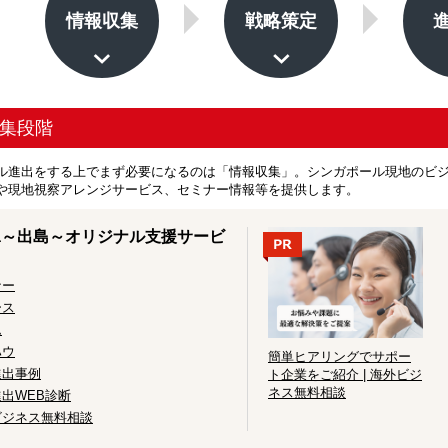
情報収集
戦略策定
集段階
ル進出をする上でまず必要になるのは「情報収集」。シンガポール現地のビ
や現地視察アレンジサービス、セミナー情報等を提供します。
ima～出島～オリジナル支援サービ
ナー
ース
ム
ハウ
簡単ヒアリングでサポー
進出事例
ト企業をご紹介 | 海外ビジ
ネス無料相談
出WEB診断
ビジネス無料相談