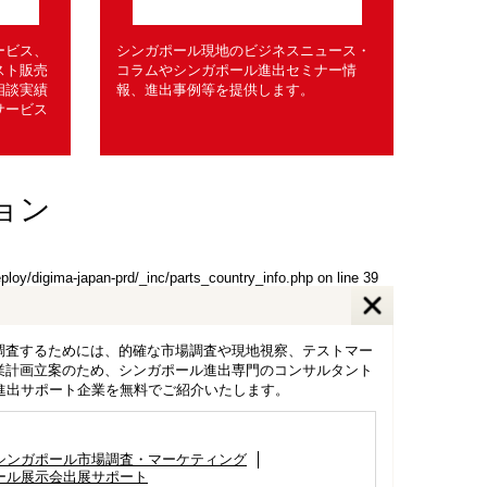
ービス、
シンガポール現地のビジネスニュース・
スト販売
コラムやシンガポール進出セミナー情
相談実績
報、進出事例等を提供します。
サービス
ョン
eploy/digima-japan-prd/_inc/parts_country_info.php
on line
39
調査するためには、的確な市場調査や現地視察、テストマー
業計画立案のため、シンガポール進出専門のコンサルタント
国進出サポート企業を無料でご紹介いたします。
シンガポール市場調査・マーケティング
ール展示会出展サポート