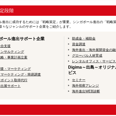
定段階
ル進出に成功するためには「戦略策定」が重要。シンガポール進出の「戦略
様々なジャンルのサポート企業をご紹介します。
ポール進出サポート企業
助成金・補助金
資金調達
総合支援
海外進出・海外展開資金の融
コンサルティング
グローバル人材育成
戦略・事業計画立案
レンタルオフィス・サービス
Digima～出島～オリジ
調査・マーケティング
ビス
トマーケティング・簡易調査
セミナー
アポイント取得代行
海外視察アレンジ
会出展サポート
海外進出WEB診断