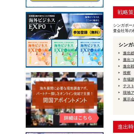
戦略策
シンガポー
査会社等の
シンガ
進出
進出
進出
視察
市場
テス
現地
展示
進出時