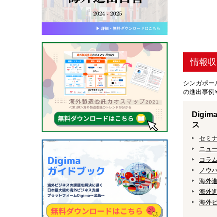
情報収
シンガポー
の進出事例
Dig
ス
セミ
ニュ
コラ
ノウ
海外
海外進
海外