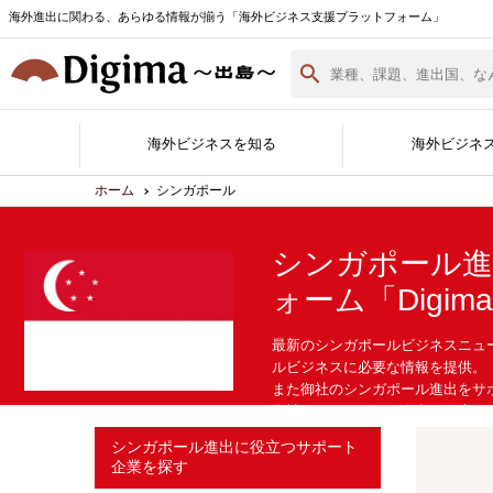
海外進出に関わる、あらゆる情報が揃う「海外ビジネス支援プラットフォーム」
海外ビジネスを知る
海外ビジネ
ホーム
シンガポール
シンガポール
ォーム「Digi
Digima Library
無料相談窓口
サポート企業一覧
各国の最新情報
海外ビジネスノウハウ
海外イベント実績紹介
サポート企業ができること
Digimaとは
サポート企業の登録・詳細
海外進出白書
資料ダウンロード
（最新版）
最新のシンガポールビジネスニュ
ルビジネスに必要な情報を提供。
また御社のシンガポール進出をサ
御社のシンガポール進出を徹底サ
シンガポール進出に役立つサポート
企業を探す