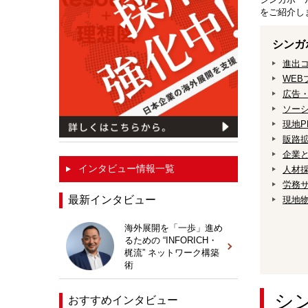
をご紹介し
シンガ
進出
WEB
広告
ソー
現地P
販路
企業
インタビュー情報一覧
人材
労務
最新インタビュー
現地
海外展開を「一歩」進め
るための “INFORICH・
梶流” ネットワーク構築
術
シ
おすすめインタビュー