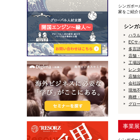
シンガポー
家をご紹介
シンガ
ハラ
ECサ
多言
店舗
工場
レン
店舗出
会社
現地
商標
グロ
事業展
シンガポー