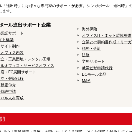
ル「進出時」には様々な専門家のサポートが必要。シンガポール「進出時」の
します。
ポール進出サポート企業
海外保険
ル認証サポート
オフィスIT・ネット環境整備
イト構築
企業との契約書作成・リーガ
語サイト制作
税務・会計
・オフィス内装
法務
設立・工業団地・レンタル工場
労務サポート
タルオフィス・サービスオフィス
就労ビザ申請代行
店・FC展開サポート
ECモール出品
設立・登記代行
M&A
不動産仲介
・特許申請
ーバル人材育成
開
ルでの「事業展開・発展」の際に生じてくる課題。そんな課題を解決してく