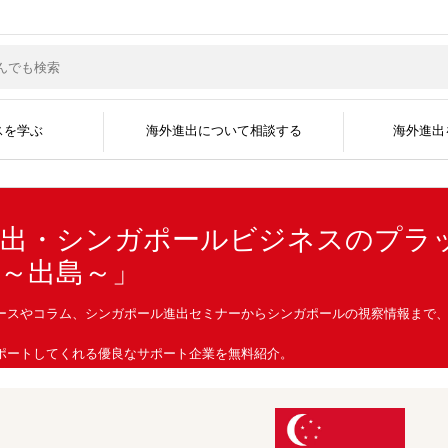
スを学ぶ
海外進出について相談する
海外進出
進出・シンガポールビジネスのプラ
ma～出島～」
サポートジャンル
現地企業と繋がる
グローバル人材を採
海外ビジネスコラム
海外ビジネスセミナー
海外進出事例
海外進出企業
資料掲載について
メディア掲載実績
無料会員登録
広告掲載について
よくある質問
海外ビジネスEXP
展示会に出展す
運営会社
開国アポイントメント
開国エンジン〜縁
インタビュー
ースやコラム、シンガポール進出セミナーからシンガポールの視察情報まで
ポートしてくれる優良なサポート企業を無料紹介。
ポートします。