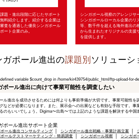
課題・進出段階に応じたサポート
シンガポール視察のアレンジサ
無料紹介します。紹介する企業は
シンガポールローカル企業のリ
審査を通過した優良シンガポール
等、数千件を超える海外進出の
ポート企業のみ。
から生まれたオリジナルの支援
を提供します。
ンガポール進出の
課題別
ソリューシ
ndefined variable $count_drop in
/home/kir439754/public_html/ftp-upload-for-d
ガポール進出に向けて事業可能性を調査したい
ール進出を成功させるためには何よりも事前準備が大切です。事業可能性を
グなどが必要になります。また、展示会への出展なども有効な手段です。事
るのもいいでしょう。Digima〜出島〜では上記のような課題を解決する中
ガポール進出サポート企業
ガポール進出コンサルティング
シンガポール進出戦略・事業計画立案
ガポールテストマーケティング・簡易調査
シンガポール視察
シンガポ