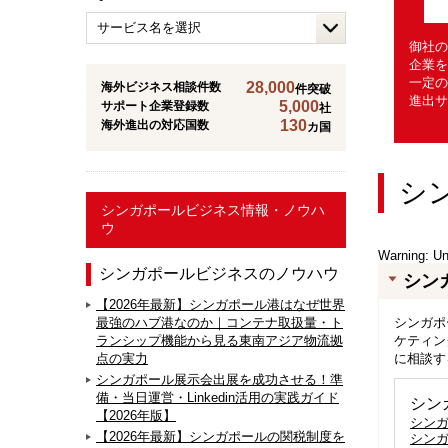
御社の
企業を
一定の
28,000
海外ビジネス相談件数
件突破
進出サ
5,000
サポート企業登録数
社
130
海外進出の対応国数
カ国
シ
シンガポールビジネス情報・ノウハ
ウ
Warning
: U
シンガポールビジネスのノウハウ
シン
【2026年最新】シンガポール港はなぜ世界
シンガポ
最強のハブ港なのか｜コンテナ取扱量・ト
ケティン
ランシップ機能から見る東南アジア物流拠
に相談す
点の実力
シンガポール展示会出展を成功させる！準
備・当日運営・Linkedin活用の実践ガイド
シン
【2026年版】
シン
【2026年最新】シンガポールの関税制度を
シン