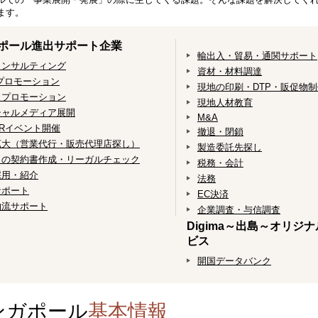
ます。
ポール進出サポート企業
輸出入・貿易・通関サポート
コンサルティング
資材・材料調達
プロモーション
現地の印刷・DTP・販促物
・プロモーション
現地人材教育
シャルメディア展開
M&A
Rイベント開催
撤退・閉鎖
拡大（営業代行・販売代理店探し）
製造委託先探し
との契約書作成・リーガルチェック
税務・会計
採用・紹介
法務
サポート
EC決済
物流サポート
企業調査・与信調査
Digima～出島～オリジ
ビス
開国データバンク
ンガポール
基本情報