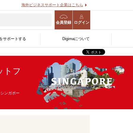
海外ビジネスサポート企業はこちら
会員登録
ログイン
をサポートする
Digimaについて
ットフ
海外進出WEB診断
海外事業計画策定支援サー
用する
O
る
官公庁/公的機関/金融機関
ビス
人〜
向け
、シンガポー