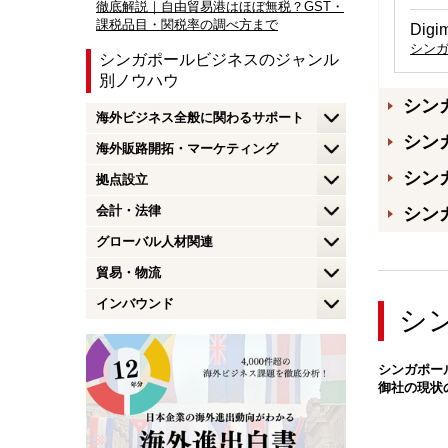
徹底解説｜自由貿易港はほぼ無税？GST・
課税品目・関税率の調べ方まで
Di
シン
シンガポールビジネスのジャンル
別ノウハウ
シン
海外ビジネス全般に関わるサポート
シン
海外販路開拓・マーケティング
シン
拠点設立
会計・法律
シン
グローバル人材関連
貿易・物流
インバウンド
シ
シンガポー
御社の現状