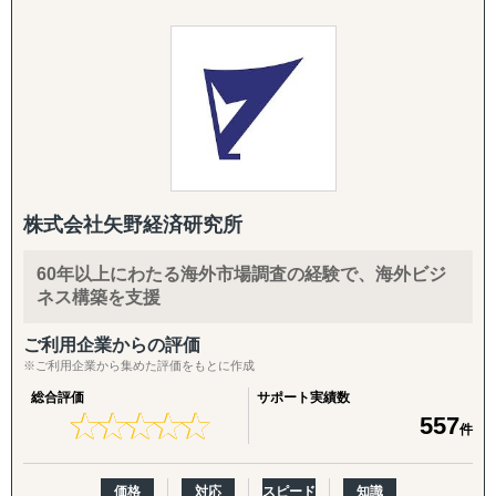
援と、日本企業の海外進出支援を行っています。 世界29カ
・タイ
国・約2,500社の海外顧客ネットワークを保有しており、彼
らから毎月届く100〜200件もの「調達依頼」を基にビジネ
※その他の新興国・地域についてもご相談いただけます。
スを展開しています。
■ マッチングプラットフォーム『セカイコネクト』
■お問い合わせください。
海外企業が「今、欲しがっている商品情報」を受け取り、
ASEAN市場でのビジネス成功を目指す企業の強力なパート
その企業へダイレクトに提案ができるサービスです。
ナーとして、Visalは確かな実行力でサポートします。
株式会社矢野経済研究所
■ 現場に入り込むハンズオン支援
プラットフォーム運営に加え、海外ビジネスを自走するた
株式会社Visalと共に、ASEAN市場で新たな未来を切り拓
60年以上にわたる海外市場調査の経験で、海外ビジ
めの「教育プログラム」や、貴社の海外事業部の一員とし
きましょう。
ネス構築を支援
て共に動く「実務／営業／マーケティング支援」、さらに
は現地アーティストと連携したユニークなマーケティング
ご利用企業からの評価
施策なども行っております。
※ご利用企業から集めた評価をもとに作成
総合評価
サポート実績数
★
★
★
★
★
★
★
★
★
★
557
件
価格
対応
スピード
知識