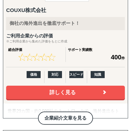
■弊社Visalが選ばれる理由
・現地実行力と強固なネットワーク：
COUXU株式会社
インドネシアを含むASEAN主要5カ国（フィリピン、マレ
ーシア、ベトナム、タイ）に特化した現地密着型のサポー
御社の海外進出を徹底サポート！
トを実現。
ご利用企業からの評価
・成果コミット型のアプローチ：
※ご利用企業から集めた評価をもとに作成
単なる助言やデスクワークではなく、進出後の事業推進ま
総合評価
サポート実績数
で伴走します。
★
★
★
★
★
★
★
★
★
★
400
件
・柔軟かつ包括的なサービス提供：
企業様ごとに最適化したカスタムメイドの支援を提供しま
価格
対応
スピード
知識
す。
■対応エリア
詳しく見る
Visalはインドネシアを中心に、以下の主要国を対象とした
サービスを展開しています：
世界29カ国・約2,500社のネットワークで、海外進出をト
・インドネシア
ータルサポート
・フィリピン
企業紹介文章を見る
・マレーシア
COUXU株式会社は、海外企業に向けた日本商品の調達支
・ベトナム