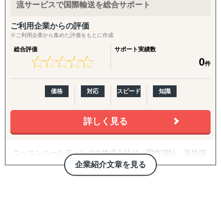
流サービスで国際輸送を総合サポート
＜ソウル支社によるサポート＞
矢野経済研究所ソウル支社では全産業を網羅する調査力と
ご利用企業からの評価
現地のネットワークを活かし、日韓両国企業のビジネス連
※ご利用企業から集めた評価をもとに作成
携を支援しています。
総合評価
サポート実績数
また、幅広い業界知見と現地密着の調査活動を通じて、両
★
★
★
★
★
★
★
★
★
★
0
件
国企業の市場理解と課題解決にも貢献しています。
価格
対応
スピード
知識
詳しく見る
ニッコンホールディングス株式会社は、国内38社、海外28
社からなる国際一貫物流を行うグローバル物流サービスを
企業紹介文章を見る
展開しています。平成27年10月1日より持ち株会社制に移
行し、ニッコンホールディングス株式会社となりました。
一部の事業を除いて、事業の大半は中核事業会社である日
本梱包運輸倉庫株式会社で承継し、新たな体制で国内63拠
点にて物流サービスを行ってています。また、８ヵ所の事