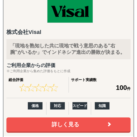
株式会社Visal
「現地を熟知した共に現地で戦う意思のある"右
腕"がいるか」でインドネシア進出の勝敗が決まる。
ご利用企業からの評価
※ご利用企業から集めた評価をもとに作成
総合評価
サポート実績数
★
★
★
★
★
★
★
★
★
★
100
件
価格
対応
スピード
知識
詳しく見る