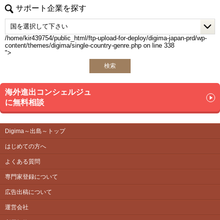
サポート企業を探す
/home/kir439754/public_html/ftp-upload-for-deploy/digima-japan-prd/wp-
content/themes/digima/single-country-genre.php on line
338
">
検索
海外進出コンシェルジュ
に無料相談
Digima～出島～トップ
はじめての方へ
よくある質問
専門家登録について
広告出稿について
運営会社