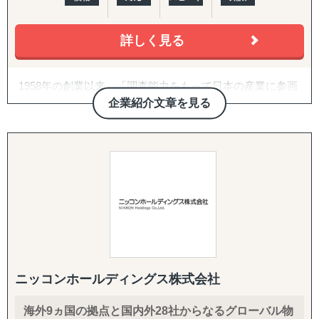
詳しく見る
1958年の創業以来、「調査能力をもって日本の産業に参画
する」という理念のもと、日本の市場調査会社のパイオニ
企業紹介文章を見る
アとして常に日本経済の発展とともに歩んでまいりまし
た。
当社が提供する海外市場調査・コンサルティングサービス
では、長年蓄積された主要産業の市場情報と独自の海外市
場調査ノウハウ、海外現地企業、業界・団体、専門家との
豊富なコネクションを活用して、企業の海外進出を包括的
にサポートしております。
大手製造企業を中心とした民間企業、官公庁・各種団体、
業界団体からの受託実績が多数ございます。
ニッコンホールディングス株式会社
海外市場進出に関わる課題について、皆さまのお悩みやご
要望に沿って解決策をご提案いたします。
海外9ヵ国の拠点と国内外28社からなるグローバル物