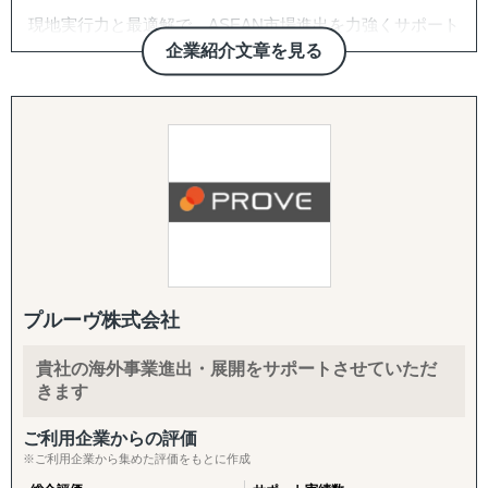
現地実行力と最適解で、ASEAN市場進出を力強くサポート
する。
企業紹介文章を見る
株式会社Visal
一般的なコンサルティング会社とは一線を画す、現場共動
型の進出支援を提供します。
Visalはレポート提出だけではなく現地での実行、アドバイ
スではなく共同推進で、企業様の現地事業を成功まで導く
唯一の存在です。
プルーヴ株式会社
■サービス概要
株式会社Visalは、ASEAN地域、特にインドネシアを中心
貴社の海外事業進出・展開をサポートさせていただ
としたビジネス展開を目指す企業に対し、現地調査、視
きます
察、販路開拓、法規制対応、そして事業推進に至るまで、
現地特化型の実践的なサービスを提供しています。
ご利用企業からの評価
当社が持つ強固な現地ネットワークと日本人プロジェクト
※ご利用企業から集めた評価をもとに作成
チームの専門知識を駆使し、机上の検討を超えた「現場実