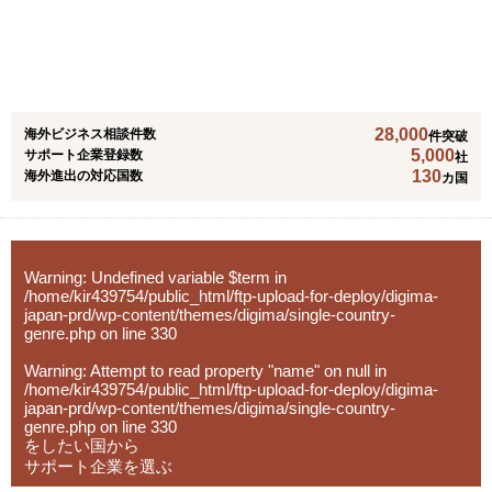
業所(苫小牧、成田、東京、横浜、名古屋、大阪、神戸、門
司)で通関業を行い、海外9ヵ国(アメリカ、メキシコ、タ
イ、ベトナム、インドネシア、フィリピン、中国、イン
ド、マレーシアに自社拠点を構え、国内から海外だけでな
く、海外から海外への国際輸送も手掛けています。
28,000
海外ビジネス相談件数
件突破
5,000
サポート企業登録数
社
130
海外進出の対応国数
カ国
Warning
: Undefined variable $term in
/home/kir439754/public_html/ftp-upload-for-deploy/digima-
japan-prd/wp-content/themes/digima/single-country-
genre.php
on line
330
Warning
: Attempt to read property "name" on null in
/home/kir439754/public_html/ftp-upload-for-deploy/digima-
japan-prd/wp-content/themes/digima/single-country-
genre.php
on line
330
をしたい国から
サポート企業を選ぶ