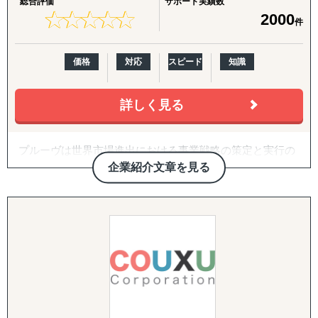
総合評価
サポート実績数
行力」と「最短最適解」で、クライアント企業を成功へ導
★
★
★
★
★
★
★
★
★
★
2000
件
きます。
■主なサービス内容
価格
対応
スピード
知識
1. 海外販路開拓・マーケティング
・市場調査および競合分析
・現地視察のアレンジおよび同行支援
詳しく見る
・現地プロモーションやテストマーケティングの実施
・販路/パートナー候補先獲得から契約までの一貫支援
プルーヴは世界市場進出における事業戦略の策定と実行の
2. 設立準備および手続き支援
サポートを行っている企業です。
・現地法人の設立や駐在員事務所設立
企業紹介文章を見る
「グローバルを身近に」をミッションとし、「現地事情」
・法規制・ライセンス取得、各種行政手続き対応
に精通したコンサルタントと「現地パートナー」との密な
3. 人的支援
連携による「現地のリアルな情報」を基にクライアント企
・現地人材の採用および育成支援
業様の世界市場への挑戦を成功へと導きます。
・現地パートナー企業との連携交渉
・文化やビジネスマナーに関するトレーニング
4. 海外進出戦略・事業計画支援
・持続可能なビジネスモデルの構築と実行支援
・物流・サプライチェーンの最適化