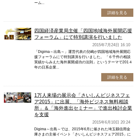
ーム...
詳細を見る
四国経済産業局主催「四国地域海外展開応援
フォーラム」にて特別講演を行いました
2015年7月24日 16:10
「Digima～出島～」運営代表の兒嶋が四国地域海外展開応
援フォーラムにて特別講演を行いました。 「６千件の相談
実績からみえた海外展開成功の法則」というテーマで201４
年の日系企業...
詳細を見る
1万人来場の展示会「さいしんビジネスフェ
ア2015」に出展、「海外ビジネス無料相談
所」＆「海外進出セミナー」で進出検討企業
を支援
2015年6月10日 20:24
Digima～出島～では、2015年6月に催された埼玉縣信用金
庫さまの主催イベント「さいしんビジネスフェア2015」に