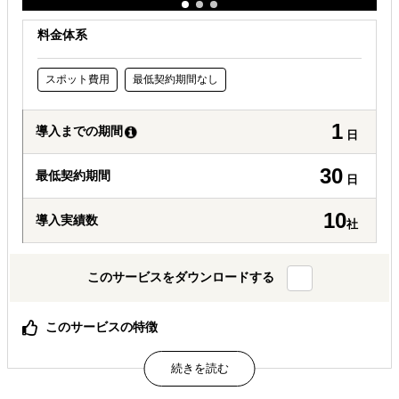
料金体系
スポット費用
最低契約期間なし
1
導入までの期間
日
30
最低契約期間
日
10
導入実績数
社
このサービスをダウンロードする
このサービスの特徴
渡航費・語学・ノウハウ・準備不要で、海外の消費の現場
のリアルを可視化
丁寧にヒアリングを実施、調査後のミーティングも実施