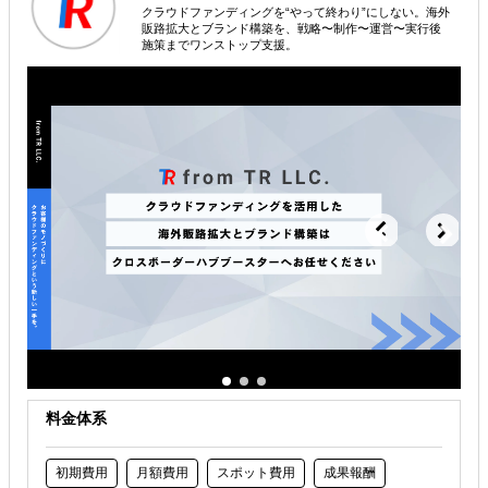
クラウドファンディングを“やって終わり”にしない。海外
海外進出戦略・事業計画立案
販路拡大とブランド構築を、戦略〜制作〜運営〜実行後
施策までワンストップ支援。
海外市場調査・マーケティング
海外テストマーケティング・簡易調査
解決できる課題
自社商材に最適な販売方法を知りたい
自社商材の現地でのニーズを知りたい
許認可や規制調査など輸出／販売の準備をしたい
料金体系
初期費用
月額費用
スポット費用
成果報酬