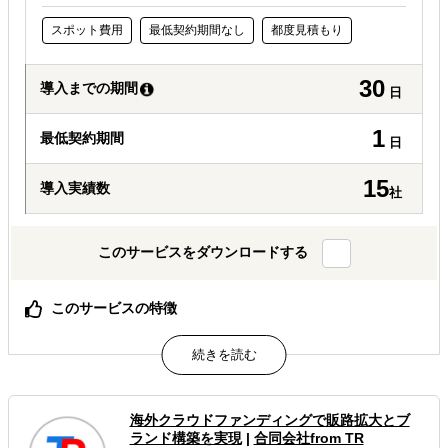
スポット費用
最低契約期間なし
都度見積もり
30
導入までの期間
日
1
最低契約期間
日
15
導入実績数
社
このサービスをダウンロードする
このサービスの特徴
確実な海外展開のための現地調査をサポートします
安心の旅行業登録事業者が航空券やホテルも手配可能
キーパーソンへのアポイント取得も依頼可能です
属するジャンル
海外クラウドファンディングで販路拡大とブ
ランド構築を実現
|
合同会社from TR