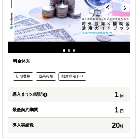
自社事業に最適な進出形態を知りたい
自社商材に最適な販売方法を知りたい
料金体系
初期費用
成果報酬
都度見積もり
1
導入までの期間
日
1
最低契約期間
日
20
導入実績数
社