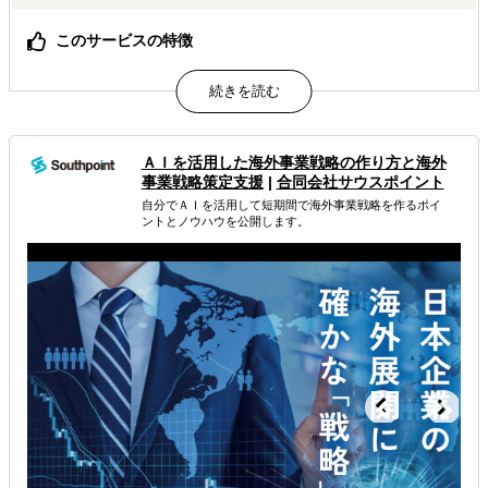
このサービスの特徴
渡航費不要・アポイント不要でエキスパートへインタビュ
ー可能
海外のエキスパートの「生の声」と「熱気」があなたの会
議室に
中小企業でも手の届く価格設定、フォローアップも充実
ＡＩを活用した海外事業戦略 の作り方と海外
事業戦略策定支援
|
合同会社サウスポイント
属するジャンル
自分でＡＩを活用して短期間で海外事業戦略を作るポイ
ントとノウハウを公開します。
海外市場調査・マーケティング
解決できる課題
自社事業に最適な進出形態を知りたい
自社商材に最適な販売方法を知りたい
自社商材の現地でのニーズを知りたい