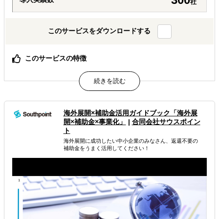
社
このサービスをダウンロードする
このサービスの特徴
何のために何を調べるか、調査設計から一緒に定義しま
す。
30万円から3段階。必要な分だけを、必要なときに。
AIでは辿り着けない、現地スタッフと有識者の一次情報。
海外展開×補助金活用ガイドブック「海外展
属するジャンル
開×補助金×事業化」
|
合同会社サウスポイン
ト
海外展開に成功したい中小企業のみなさん、返還不要の
海外進出総合支援
海外進出戦略・事業計画立案
補助金をうまく活用してください！
海外市場調査・マーケティング
解決できる課題
どの国に進出するべきか決めたい