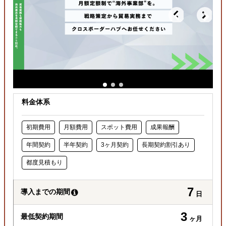
料金体系
初期費用
月額費用
スポット費用
成果報酬
年間契約
半年契約
3ヶ月契約
長期契約割引あり
都度見積もり
7
導入までの期間
日
3
最低契約期間
ヶ月