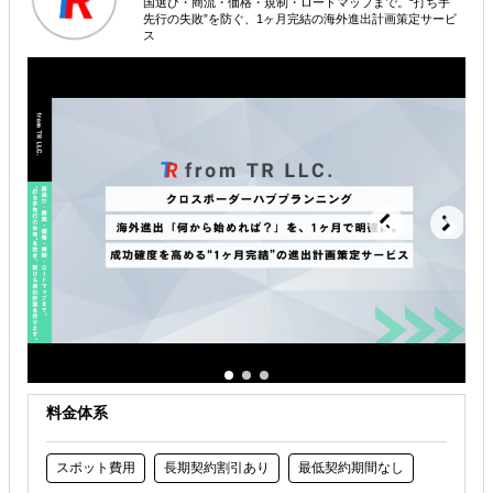
国選び・商流・価格・規制・ロードマップまで。“打ち手
属するジャンル
先行の失敗”を防ぐ、1ヶ月完結の海外進出計画策定サービ
ス
海外進出総合支援
販路拡大（営業代行・販売代理店探し）
輸出入・貿易・通関
解決できる課題
自社商材の現地でのニーズを知りたい
オンラインで販路開拓したい
海外におけるリスク・コストを低減したい
料金体系
スポット費用
長期契約割引あり
最低契約期間なし