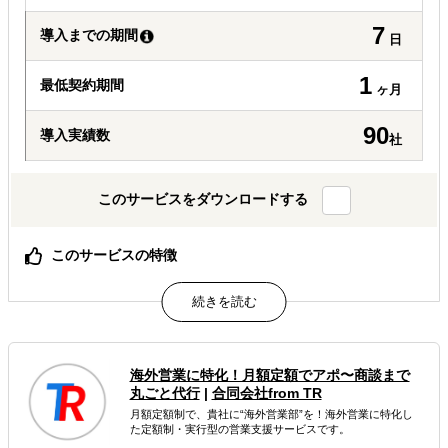
7
導入までの期間
日
1
最低契約期間
ヶ月
90
導入実績数
社
このサービスをダウンロードする
このサービスの特徴
1ヶ月・全3回で“動ける進出計画”を完成（国選び〜ロード
マップまで整理）
商社×マーケ視点で設計（商流・価格・規制の実務判断＋
価値訴求まで一体化）
計画で終わらず実行まで一気通貫（展示会・営業・輸出実
海外営業に特化！月額定額でアポ〜商談まで
務まで同チームが継続支援）
丸ごと代行
|
合同会社from TR
月額定額制で、貴社に“海外営業部”を！海外営業に特化し
属するジャンル
た定額制・実行型の営業支援サービスです。