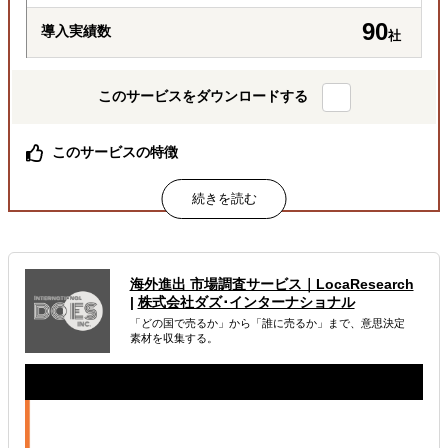
90
導入実績数
社
このサービスをダウンロードする
このサービスの特徴
総合商社出身社をはじめ、経験豊富な専門チームが巻き取
り対応
月額定額で、商社機能を “まるごと”一括代行
必要な業務を必要な分だけ柔軟に依頼可能
属するジャンル
海外進出 市場調査サービス｜LocaResearch
|
株式会社ダズ･インターナショナル
「どの国で売るか」から「誰に売るか」まで、意思決定
海外進出総合支援
販路拡大（営業代行・販売代理店探し）
素材を収集する。
輸出入・貿易・通関
解決できる課題