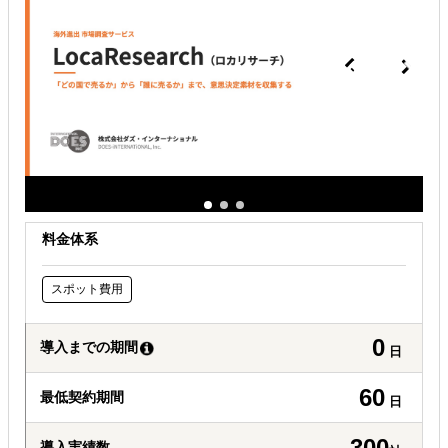
どの国に進出するべきか決めたい
自社商材の現地でのニーズを知りたい
許認可や規制調査など輸出／販売の準備をしたい
料金体系
スポット費用
0
導入までの期間
日
60
最低契約期間
日
300
導入実績数