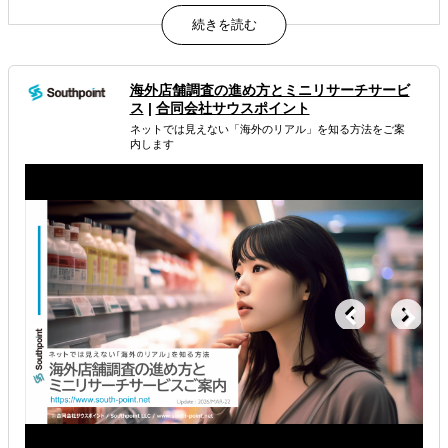
日本企業の海外展開に確かな「戦略」を、常識を覆すスピ
ードと費用でご提供
期間は１日、費用はわずか６９，８００円（税別）、国家
資格有資格者が対応するから安くても安心
海外店舗調査の進め方とミニリサーチサービ
属するジャンル
ス
|
合同会社サウスポイント
ネットでは見えない「海外のリアル」を知る方法をご案
内します
海外進出総合支援
海外市場調査・マーケティング
訪日外国人向けマーケティング
解決できる課題
どの国に進出するべきか決めたい
自社事業に最適な進出形態を知りたい
許認可や規制調査など輸出／販売の準備をしたい