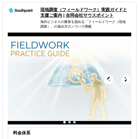
「次の打ち手をご提案」
サービス充実でも、費用は中小企業価格でご提供します。
現地調査（フィールドワーク） 実践ガイドと
支援ご案内
|
合同会社サウスポイント
属するジャンル
海外ビジネスの勝算を固める「フィールドワーク（現地
調査）」の進め方のノウハウ満載
海外市場調査・マーケティング
解決できる課題
自社商材の現地でのニーズを知りたい
許認可や規制調査など輸出／販売の準備をしたい
店舗出店のサポートをして欲しい
料金体系