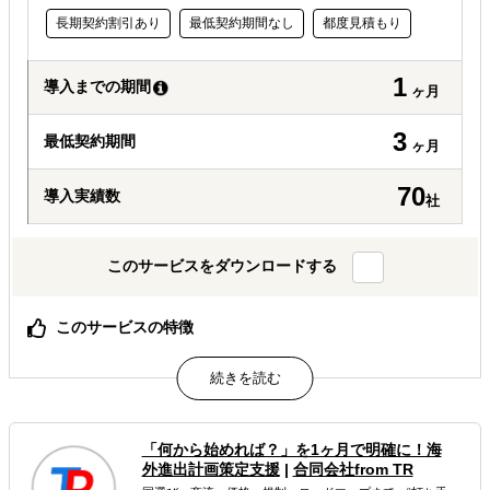
長期契約割引あり
最低契約期間なし
都度見積もり
1
導入までの期間
ヶ月
3
最低契約期間
ヶ月
70
導入実績数
社
このサービスをダウンロードする
このサービスの特徴
戦略〜制作〜運営〜実施後まで一気通貫（ワンストップ支
援）
“共感を生むストーリー設計”に強い（想いを言葉と体験へ
翻訳）
豊富な支援実績に基づく再現性ある設計（クラファン特有
「何から始めれば？」を1ヶ月で明確に！海
の訴求／リターン設計／成長導線）
外進出計画策定支援
|
合同会社from TR