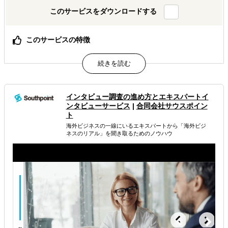
このサービスをダウンロードする
このサービスの特徴
「海外展開×補助金×事業化」、補助金や制度を活用して海
外展開を成功させます
国家資格者を中心としたプロの支援者集団、「補助金取れ
たらさようなら」のブローカーではありません
採択可能性と事業化にこだわった補助金申請支援、採択後
インタビュー調査の進め方とエキスパートイ
もしっかりサポート
ンタビューサービス
|
合同会社サウスポイン
ト
属するジャンル
海外ビジネスの一線にいるエキスパートから 「海外ビジ
ネスのリアル」を聞き取るためのノウハウ
資金調達
助成金・補助金
海外進出・海外展開資金の融資
解決できる課題
海外におけるリスク・コストを低減したい