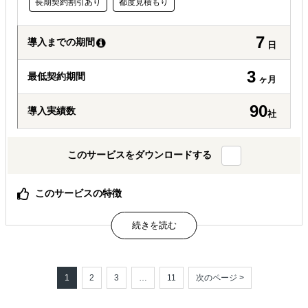
長期契約割引あり
都度見積もり
7
導入までの期間
日
3
最低契約期間
ヶ月
90
導入実績数
社
このサービスをダウンロードする
このサービスの特徴
総合商社出身社をはじめ、多言語対応×実務経験豊富なチ
ームが対応
アポ取得だけでなく、商談代行まで代行可能
資料の翻訳・条件交渉など実務も巻き取ります
1
2
3
…
11
次のページ >
属するジャンル