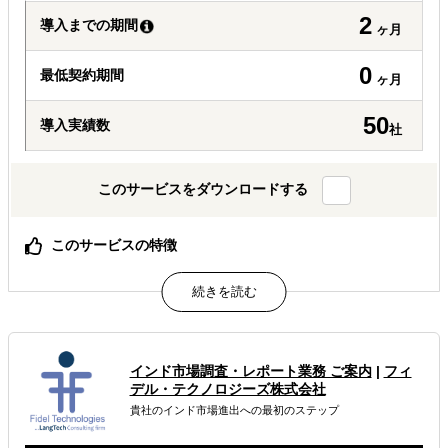
2
導入までの期間
ヶ月
0
最低契約期間
ヶ月
50
導入実績数
社
このサービスをダウンロードする
このサービスの特徴
現地と日本とのデプスインタビューなど、現地の生活者の
インサイト調査が可能
属するジャンル
インド市場調査・レポート業務 ご案内
|
フィ
海外視察
海外市場調査・マーケティング
デル・テクノロジーズ株式会社
貴社のインド市場進出への最初のステップ
企業調査・与信調査