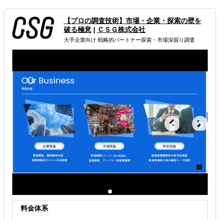
均5営業日で新規調査完了※速度料金不要
世界最大級のカバレッジ：全世界 4億3,000万件の企業
【プロの調査技術】市場・企業・探索の壁を
DB（7,500万件以上の中国企業情報を保有、韓国・イン
破る極意
|
ＣＳＧ株式会社
ド・タイなどアジアに強い）
大手企業向け 戦略的パートナー探索・市場深掘り調査
属するジャンル
企業調査・与信調査
解決できる課題
海外におけるリスク・コストを低減したい
料金体系