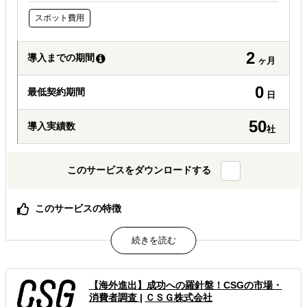
スポット費用
2
導入までの期間
ヶ月
0
最低契約期間
日
50
導入実績数
社
このサービスをダウンロードする
このサービスの特徴
CSGは、大手企業の皆様の海外事業展開を強力に支援する
ため、国内および海外における以下の専門調査を行ってい
ます。私たちは、インターネット上の情報では把握しきれ
ない現場の「生きた情報」を直接取材と綿密な
【海外進出】成功への羅針盤！CSGの市場・
属するジャンル
消費者調査
|
ＣＳＧ株式会社