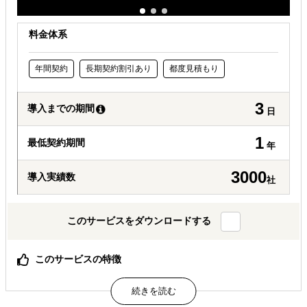
料金体系
年間契約
長期契約割引あり
都度見積もり
3
導入までの期間
日
1
最低契約期間
年
3000
導入実績数
社
このサービスをダウンロードする
このサービスの特徴
競争力のある価格：既存レポート、新規調査費用が全世界
同一価格
納期スピード：オンラインで即時提供、情報ない場合も平