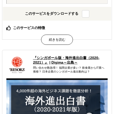
このサービスをダウンロードする
このサービスの特徴
実際に相談いただいた紹介案件4,805件を分析
500社超への独自のアンケート調査に基づいた、民間では
弊社だけが出せる海外進出企業と進出支援企業の両方が揃
ったデータである
『シンガポール版・海外進出白書（2020-
属するジャンル
2021）』
|
Digima～出島～
問い合わせ数急増！ 福岡企業が多い？ 飲食業からIT業へ
海外市場調査・マーケティング
企業調査・与信調査
推移？ 日本企業のシンガポール進出動向は？
解決できる課題
どの国に進出するべきか決めたい