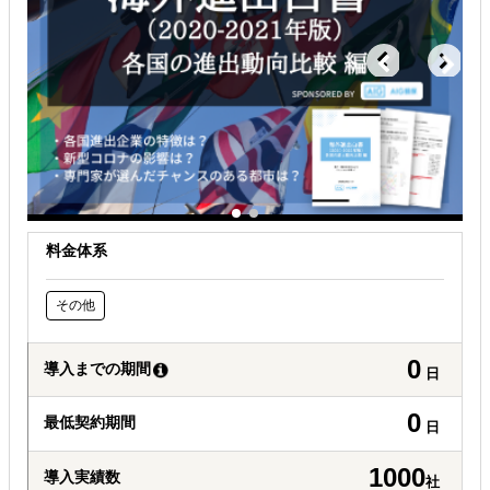
どの国に進出するべきか決めたい
海外におけるリスク・コストを低減したい
料金体系
その他
0
導入までの期間
日
0
最低契約期間
日
1000
導入実績数
社