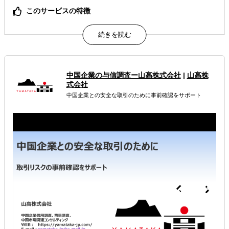
このサービスの特徴
1万円～活用できるAIアシスト機能付きの多言語セルフアン
ケートサービス
属するジャンル
中国企業の与信調査ー山高株式会社
|
山高株
海外市場調査・マーケティング
企業調査・与信調査
式会社
中国企業との安全な取引のために事前確認をサポート
販路拡大（営業代行・販売代理店探し）
解決できる課題
どの国に進出するべきか決めたい
有効なプロモーション方法を探している
自社商材の現地でのニーズを知りたい