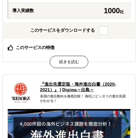
1000
導入実績数
社
このサービスをダウンロードする
このサービスの特徴
外資系保険会社と協力体制のもと作成
実際に相談いただいた紹介案件4,805件を分析
500社超への独自のアンケート調査に基づいた、民間では
弊社だけが出せる海外進出企業と進出支援企業の両方が揃
ったデータである
『進出先選定版・海外進出白書（2020-
2021）』
|
Digima～出島～
属するジャンル
各国の進出動向を徹底比較！ 御社にピッタリの進出先国
がわかる！
海外進出戦略・事業計画立案
企業調査・与信調査
海外保険
解決できる課題