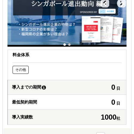
料金体系
その他
0
導入までの期間
日
0
最低契約期間
日
1000
導入実績数
社