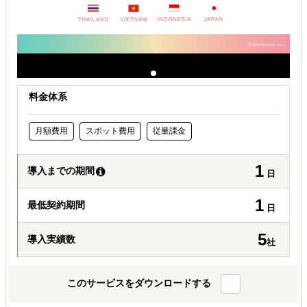
料金体系
月額費用
スポット費用
従量課金
1
導入までの期間
日
1
最低契約期間
日
5
導入実績数
社
このサービスをダウンロードする