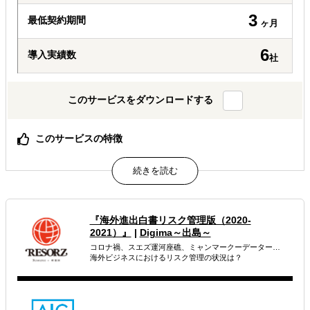
3
最低契約期間
ヶ月
6
導入実績数
社
このサービスをダウンロードする
このサービスの特徴
現地における実地調査が可能
貴社ご要望に基づく現地最新情報
政府機関など公的機関のほか、業界団体や各現地企業、エ
ンドユーザーまで、幅広い情報ソース
『海外進出白書リスク管理版（2020-
属するジャンル
2021）』
|
Digima～出島～
コロナ禍、スエズ運河座礁、ミャンマークーデーター…
海外市場調査・マーケティング
企業調査・与信調査
海外ビジネスにおけるリスク管理の状況は？
販路拡大（営業代行・販売代理店探し）