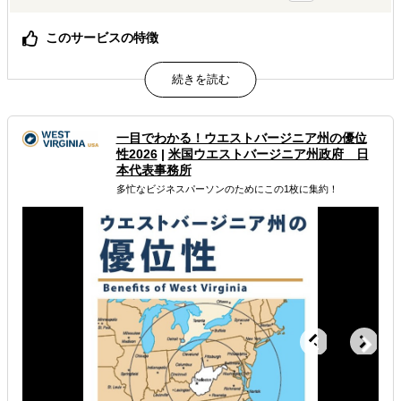
このサービスの特徴
米国海外展開のイメージを持っていただけます
属するジャンル
一目でわかる！ウエストバージニア州の優位
海外進出総合支援
海外視察
性2026
|
米国ウエストバージニア州政府 日
本代表事務所
海外工場設立・工業団地・レンタル工場
多忙なビジネスパーソンのためにこの1枚に集約！
解決できる課題
自社事業に最適な進出形態を知りたい
海外におけるリスク・コストを低減したい
現地に強い士業を探している