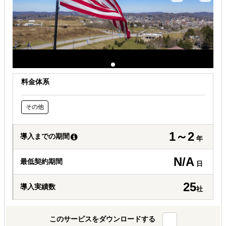
料金体系
その他
1～2
導入までの期間
年
N/A
最低契約期間
日
25
導入実績数
社
このサービスをダウンロードする