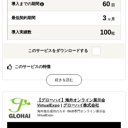
60
導入までの期間
日
3
最低契約期間
ヶ月
100
導入実績数
社
このサービスをダウンロードする
このサービスの特徴
アジア圏における3,000件以上のコンサルティングプロジ
ェクト経験に基づく、海外市場向け営業ページ設計＆広告
運用
プロジェクト着手から3ヶ月で成果を創出するスピード
展示会出展1回分の費用で、長期的に活用できるビジネス
【グローハイ】海外オンライン展示会
資産を構築
VirtualExpo
|
グローハイ株式会社
海外進出成功のカギ -BtoB専門オンライン展示会
属するジャンル
VirtualExpo-
販路拡大（営業代行・販売代理店探し）
商談会開催