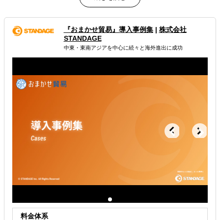
お客様の商品に合わせて、さまざまな販路開拓方法を提供
できます。
『おまかせ貿易』導入事例集
|
株式会社
属するジャンル
STANDAGE
中東・東南アジアを中心に続々と海外進出に成功
海外進出総合支援
販路拡大（営業代行・販売代理店探し）
海外展示会出展
解決できる課題
どの国に進出するべきか決めたい
自社事業に最適な進出形態を知りたい
海外におけるリスク・コストを低減したい
料金体系