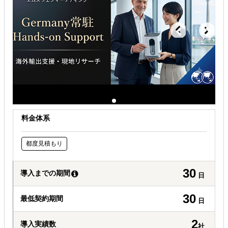
自社商材の現地でのニーズを知りたい
現地に強い士業を探している
料金体系
都度見積もり
30
導入までの期間
日
30
最低契約期間
日
2
導入実績数
社