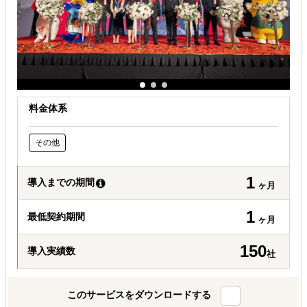
自社商材の現地でのニーズを知りたい
料金体系
その他
1
導入までの期間
ヶ月
1
最低契約期間
ヶ月
150
導入実績数
社
このサービスをダウンロードする