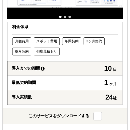
料金体系
月額費用
スポット費用
年間契約
3ヶ月契約
単月契約
都度見積もり
10
導入までの期間
日
1
最低契約期間
ヶ月
24
導入実績数
社
このサービスをダウンロードする