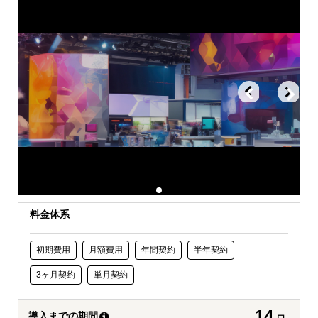
海外展示会出展
解決できる課題
自社事業に最適な進出形態を知りたい
自社商材に最適な販売方法を知りたい
オンラインで販路開拓したい
料金体系
初期費用
月額費用
年間契約
半年契約
3ヶ月契約
単月契約
14
導入までの期間