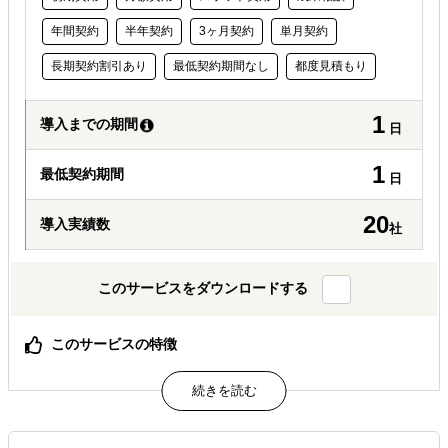
年間契約
半年契約
3ヶ月契約
単月契約
長期契約割引あり
最低契約期間なし
都度見積もり
1
導入までの期間
日
1
最低契約期間
日
20
導入実績数
社
このサービスをダウンロードする
このサービスの特徴
インドネシアへビジネス進出の検討を始めた企業様向け
インドネシアでの販路開拓を希望する企業様向け
インドネシアの展示会に出展したい企業様向け