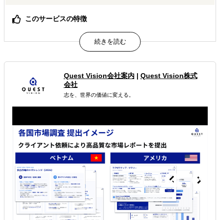
このサービスの特徴
タイ大手財閥グループを筆頭に多くの有力バイヤーが参
加！
バイヤーとの商談確率を上げるビジネスマッチングを実
施！
物流や現地販売許可の取得も代行！初めての海外展開でも
Quest Vision会社案内
|
Quest Vision株式
安心！
会社
志を、世界の価値に変える。
属するジャンル
海外進出総合支援
海外展示会出展
解決できる課題
どの国に進出するべきか決めたい
許認可や規制調査など輸出／販売の準備をしたい
店舗出店のサポートをして欲しい