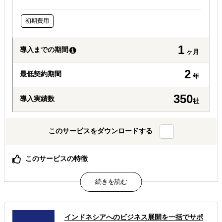
初期費用
1
導入までの期間
ヶ月
2
最低契約期間
年
350
導入実績数
社
このサービスをダウンロードする
このサービスの特徴
海外販路の開拓から物流の手配まで一気通貫で支援可能で
す。
お客様の商品に合わせて、さまざまな販路開拓方法を提供
できます。
インドネシアへのビジネス展開を一括でサポ
属するジャンル