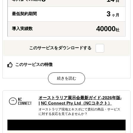
日
3
最低契約期間
ヶ月
40000
導入実績数
社
このサービスをダウンロードする
このサービスの特徴
海外で販路拡大したい製造業様向けのサービスになってお
ります。
属するジャンル
オーストラリア展示会最新ガイド-2026年版-
|
NC Connect Pty Ltd（NCコネクト）
販路拡大（営業代行・販売代理店探し）
オーストラリア現地エキスポにて貴社の商品・サービス
に対する反応を見てみませんか？
海外WEBプロモーション
海外展示会出展
解決できる課題