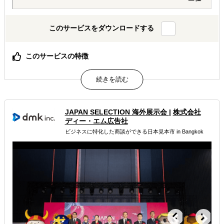
このサービスをダウンロードする
このサービスの特徴
ヨーロッパ現地に常駐している、日本人スタッフとローカ
ルスタッフとの連携で、日本に居ながら、ヨーロッパ現地
からのリサーチが叶います。
属するジャンル
JAPAN SELECTION 海外展示会
|
株式会社
ディー・エム広告社
ビジネスに特化した商談ができる日本見本市 in Bangkok
海外進出総合支援
海外市場調査・マーケティング
海外展示会出展
解決できる課題
どの国に進出するべきか決めたい
外国人材／グローバル人材を活用したい