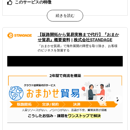
このサービスの特徴
全般的な説明です
属するジャンル
【販路開拓から貿易実務まで代行】『おまか
海外進出総合支援
海外進出戦略・事業計画立案
せ貿易』概要資料
|
株式会社STANDAGE
『おまかせ貿易』で海外展開の障壁を取り除き、お客様
海外展示会出展
のビジネスを加速する
解決できる課題
どの国に進出するべきか決めたい
自社事業に最適な進出形態を知りたい
オンラインで販路開拓したい