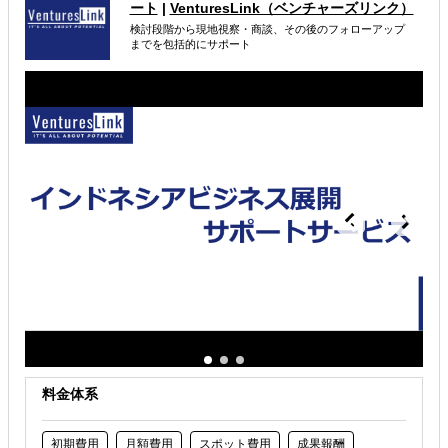
ート
|
VenturesLink（ベンチャーズリンク）
検討段階から現地視察・商談、その後のフォローアップ
海外進出総合支援
販路拡大（営業代行・販売代理店探し）
までを包括的にサポート
海外展示会出展
解決できる課題
どの国に進出するべきか決めたい
自社事業に最適な進出形態を知りたい
海外におけるリスク・コストを低減したい
料金体系
初期費用
月額費用
スポット費用
成果報酬