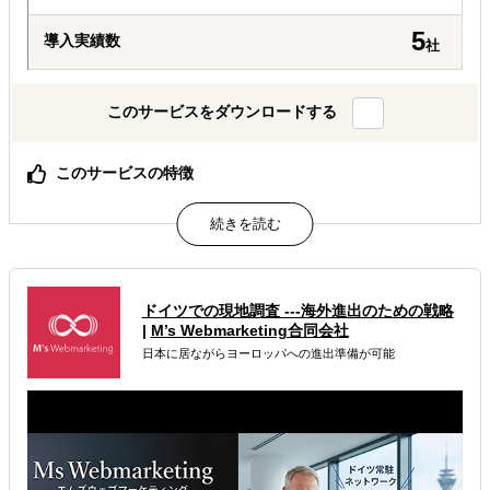
5
導入実績数
社
このサービスをダウンロードする
このサービスの特徴
展示会出展支援
展示会訪問支援
海外マーケティング戦略
属するジャンル
ドイツでの現地調査 ---海外進出のための戦略
|
M’s Webmarketing合同会社
海外市場調査・マーケティング
日本に居ながらヨーロッパへの進出準備が可能
海外テストマーケティング・簡易調査
海外展示会出展
解決できる課題
有効なプロモーション方法を探している