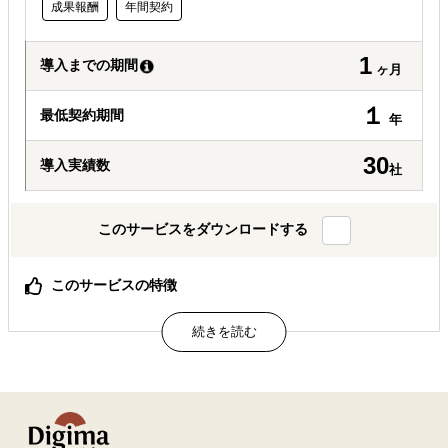
成果報酬
年間契約
1
導入までの期間
ヶ月
１
最低契約期間
年
30
導入実績数
社
このサービスをダウンロードする
このサービスの特徴
インド進出コンサルティング・オンライン健康医療相談サ
ービス
属するジャンル
海外進出総合支援
海外市場調査・マーケティング