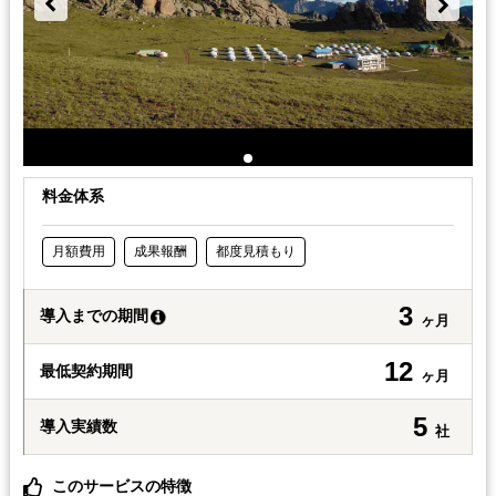
料金体系
月額費用
成果報酬
都度見積もり
3
導入までの期間
ヶ月
12
最低契約期間
ヶ月
5
導入実績数
社
このサービスの特徴