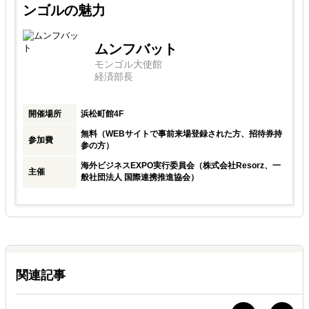
ンゴルの魅力
ムンフバット
モンゴル大使館
経済部長
開催場所
浜松町館4F
無料（WEBサイトで事前来場登録された方、招待券持
参加費
参の方）
海外ビジネスEXPO実行委員会（株式会社Resorz、一
主催
一
般社団法人 国際連携推進協会）
関連記事