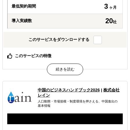
3
最低契約期間
ヶ月
20
導入実績数
社
このサービスをダウンロードする
このサービスの特徴
拠点設立が止まる原因を、意思決定設計の問題として整理
進出目的・国選定・F/S・体制を7つの設計論点で可視化
拠点設立を作業ではなくプロジェクトとして再定義できる
属するジャンル
中国のビジネスハンドブック2026
|
株式会社
レイン
海外進出総合支援
海外進出戦略・事業計画立案
人口動態・市場規模・制度環境を押さえる、中国進出の
基本情報
海外進出コンサルティング
解決できる課題