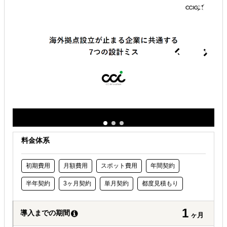
解決できる課題
どの国に進出するべきか決めたい
自社商材の現地でのニーズを知りたい
許認可や規制調査など輸出／販売の準備をしたい
料金体系
初期費用
月額費用
スポット費用
年間契約
半年契約
3ヶ月契約
単月契約
都度見積もり
1
導入までの期間
ヶ月