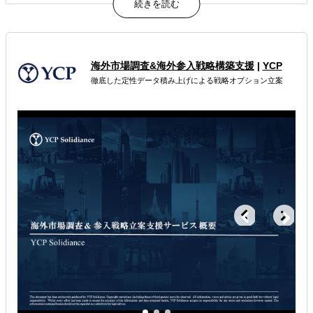
大手投資銀行出身者で構成されるFAチームによるグローバ
ルノウハウの提供
PMI領域にとどまらない定常的なオペレーション／ビジネ
スマネジメント支援を提供
海外市場調査&海外参入戦略構築支援
|
YCP
属するジャンル
徹底した定性データ積み上げによる戦略オプション立案
海外M&A
販路拡大（営業代行・販売代理店探し）
解決できる課題
自社事業に最適な進出形態を知りたい
海外におけるリスク・コストを低減したい
その他