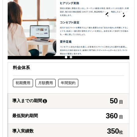
許認可や規制調査など輸出／販売の準備をしたい
海外におけるリスク・コストを低減したい
料金体系
初期費用
月額費用
年間契約
50
導入までの期間
日
360
最低契約期間
日
350
導入実績数
社