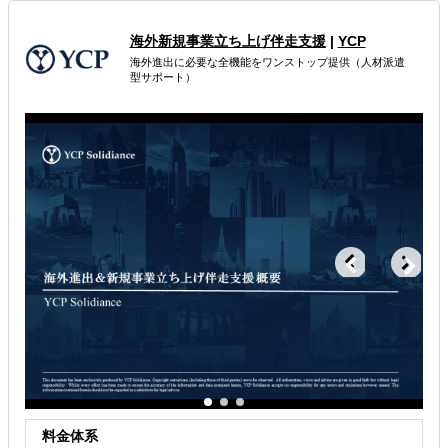
属するジャンル
海外新規事業立ち上げ伴走支援
|
YCP
海外進出に必要な全機能をワンストップ提供（人材派遣
海外進出戦略・事業計画立案
海外進出コンサルティング
型サポート）
海外市場調査・マーケティング
解決できる課題
どの国に進出するべきか決めたい
自社事業に最適な進出形態を知りたい
自社商材の現地でのニーズを知りたい
料金体系