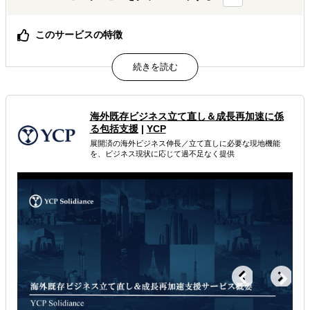
このサービスの特徴
アジア圏における3,000件以上のコンサルティングプロジ
ェクト経験に基づく、海外市場向け営業ページ設計＆広告
運用
プロジェクト着手から3ヶ月で成果を創出するスピード
展示会出展1回分の費用で、長期的に活用できるビジネス
海外既存ビジネス立て直し＆成長再加速に係
資産を構築
る包括支援
|
YCP
展開済の海外ビジネス伸長／立て直しに必要な現地機能
属するジャンル
を、ビジネス現状に応じて過不足なく提供
販路拡大（営業代行・販売代理店探し）
商談会開催
海外展示会出展
解決できる課題
自社事業に最適な進出形態を知りたい
自社商材に最適な販売方法を知りたい