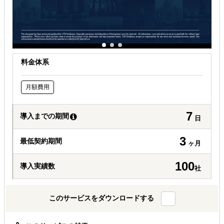
オンラインで販路開拓したい
料金体系
月額費用
7
導入までの期間
日
3
最低契約期間
ヶ月
100
導入実績数
社
このサービスをダウンロードする