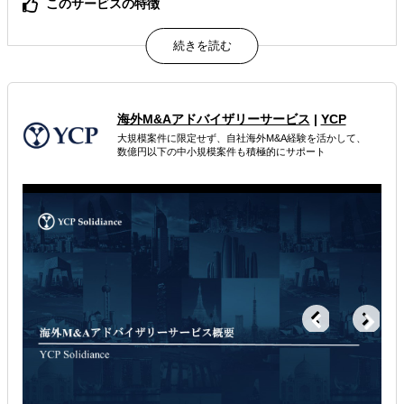
このサービスの特徴
スコープを定めず 海外ビジネス運営に係る全業務に対応
駐在員派遣費用と同等の リーズナブルな業務委託費
然るべきタイミングでの 内製化プロセスの徹底
属するジャンル
海外M&Aアドバイザリーサービス
|
YCP
大規模案件に限定せず、自社海外M&A経験を活かして、
海外進出総合支援
海外進出戦略・事業計画立案
数億円以下の中小規模案件も積極的にサポート
海外進出コンサルティング
解決できる課題
外国人材／グローバル人材を活用したい
自社商材の現地でのニーズを知りたい
海外におけるリスク・コストを低減したい