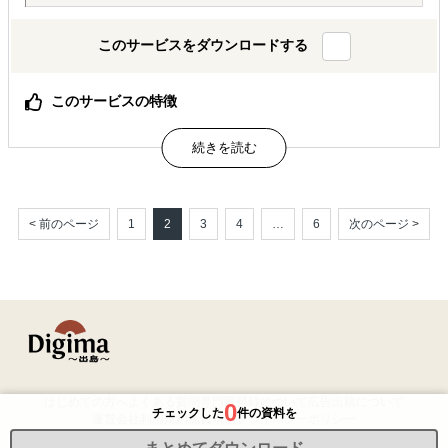
このサービスをダウンロードする
このサービスの特徴
国内EC・越境ECの現状、GMOグローバルECの実績と強
み、ECサイト構築・海外モール出店、伴走サポートなど越
境ECサービスについてご紹介しています。
属するジャンル
< 前のページ
1
2
3
4
…
6
次のページ >
海外ECモール出品代行
海外向けECサイト構築
多言語サイト制作
解決できる課題
自社商材に最適な販売方法を知りたい
はじめての方へ
よくある質問
専門家登録について
広告出稿について
0
チェックした
件の資料を
運営会社
利用規約
免責事項
プライバシーポリシー
自社商材の現地でのニーズを知りたい