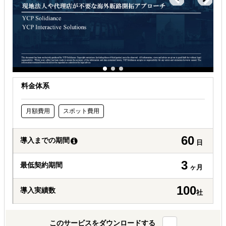
料金体系
月額費用
スポット費用
60
導入までの期間
日
3
最低契約期間
ヶ月
100
導入実績数
社
このサービスをダウンロードする