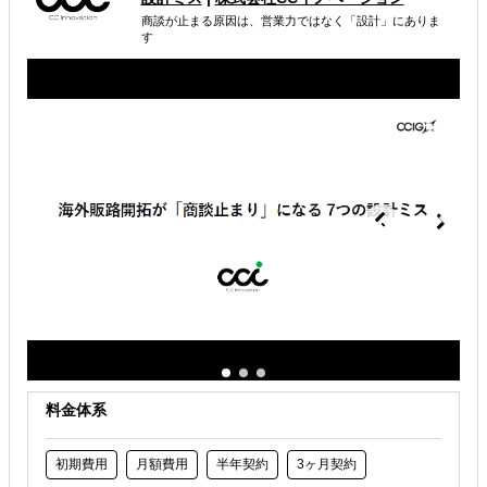
属するジャンル
商談が止まる原因は、営業力ではなく「設計」にありま
す
海外進出総合支援
海外進出戦略・事業計画立案
海外進出コンサルティング
解決できる課題
外国人材／グローバル人材を活用したい
自社事業に最適な進出形態を知りたい
海外におけるリスク・コストを低減したい
料金体系
初期費用
月額費用
半年契約
3ヶ月契約