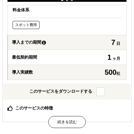
料金体系
スポット費用
7
導入までの期間
日
1
最低契約期間
ヶ月
500
導入実績数
社
このサービスをダウンロードする
このサービスの特徴
量＆質ともに不足するアジア市場データを、徹底した現地
専門家インタビューで補完し、戦略実効性を担保する
B2C／B2Bを問わず、幅広い産業で3000件以上の実績