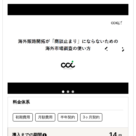
海外進出総合支援
販路拡大（営業代行・販売代理店探し）
商談会開催
解決できる課題
どの国に進出するべきか決めたい
自社商材に最適な販売方法を知りたい
許認可や規制調査など輸出／販売の準備をしたい
料金体系
初期費用
月額費用
半年契約
3ヶ月契約
14
導入までの期間