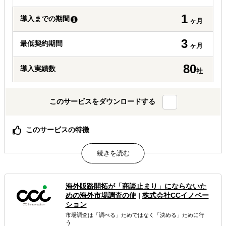
1
導入までの期間
ヶ月
3
最低契約期間
ヶ月
80
導入実績数
社
このサービスをダウンロードする
このサービスの特徴
商談が進まない原因を、営業・努力論ではなく設計の抜け
として構造化
販路開拓を3フェーズ（意思決定／商談検証／条件設計）
で整理し詰まりを特定
ノウハウ提供ではなく、次に決めるべき判断ポイントが明
海外販路開拓が「商談止まり」にならないた
確になる
めの海外市場調査の使
|
株式会社CCイノベー
ション
属するジャンル
市場調査は「調べる」ためではなく「決める」ために行
う