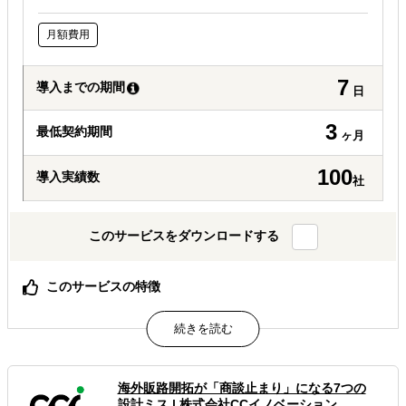
月額費用
7
導入までの期間
日
3
最低契約期間
ヶ月
100
導入実績数
社
このサービスをダウンロードする
このサービスの特徴
自社人的リソースや初期投資を最小化しつつも、迅速かつ
柔軟な海外事業の立ち上げを実現。
B2C／B2Bを問わず、幅広い産業で100件以上の実績
中堅企業＆スタートアップを中心に、大企業による海外新
規事業創出プロジェクト参画実績も多数
海外販路開拓が「商談止まり」になる7つの
設計ミス
|
株式会社CCイノベーション