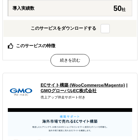
50
導入実績数
社
このサービスをダウンロードする
このサービスの特徴
中国進出の検討やマーケットスクリーニングの初期段階で
ご活用いただけます
属するジャンル
ECサイト構築 (WooCommerce/Magento)
|
海外進出総合支援
海外進出戦略・事業計画立案
GMOグローバルEC株式会社
売上アップ伴走サポート付き
海外市場調査・マーケティング
解決できる課題
どの国に進出するべきか決めたい