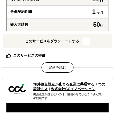
日
1
最低契約期間
ヶ月
50
導入実績数
社
このサービスをダウンロードする
このサービスの特徴
市場調査を情報収集ではなく意思決定（GO／NO-GO）に
変換
調べる項目と調べない項目を先に決める設計
調査結果を次の販路開拓・撤退判断に直結させる
海外拠点設立が止まる企業に共通する７つの
属するジャンル
設計ミス
|
株式会社CCイノベーション
拠点設立が進まないのは、情報不足ではなく「決め方」
の問題です
海外進出総合支援
海外進出コンサルティング
海外市場調査・マーケティング