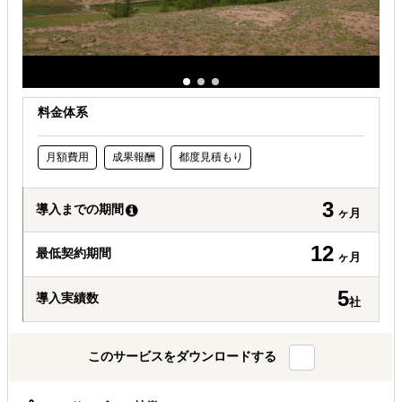
料金体系
月額費用
成果報酬
都度見積もり
3
導入までの期間
ヶ月
12
最低契約期間
ヶ月
5
導入実績数
社
このサービスをダウンロードする