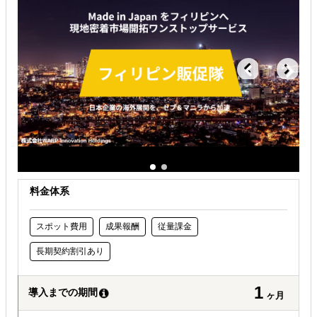
海外進出コンサルティング
海外会社設立・登記代行
海外税務・会計
解決できる課題
自社事業に最適な進出形態を知りたい
店舗出店のサポートをして欲しい
現地に強い士業を探している
料金体系
スポット費用
成果報酬
従量課金
長期契約割引あり
1
導入までの期間
ヶ月