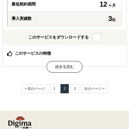
12
最低契約期間
ヶ月
3
導入実績数
社
このサービスをダウンロードする
このサービスの特徴
フィリピン販促隊は、日本企業が海外展開で感じる“分から
ない”“不安”を、現地密着のオールインワンサービスで解
消。 商品発送だけでテストマーケティングから販売、法人
設立支援まで伴走し、フィリピンを英語圏
< 前のページ
1
2
3
次のページ >
属するジャンル
海外進出総合支援
海外市場調査・マーケティング
販路拡大（営業代行・販売代理店探し）
解決できる課題