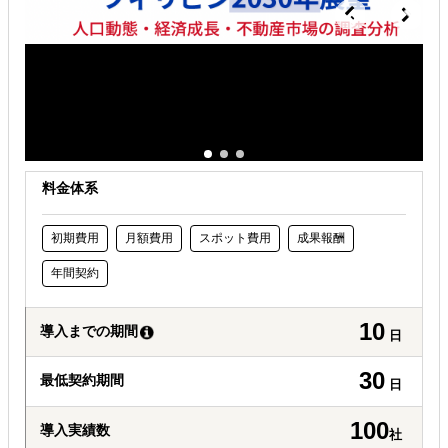
料金体系
初期費用
月額費用
スポット費用
成果報酬
年間契約
10
導入までの期間
日
30
最低契約期間
日
100
導入実績数
社