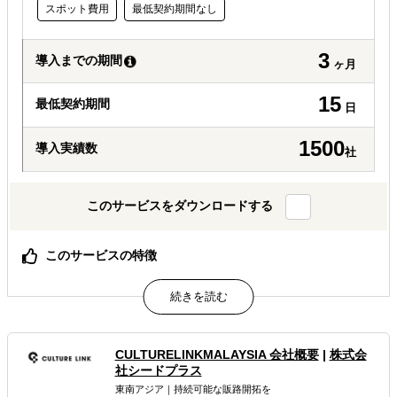
スポット費用
最低契約期間なし
3
導入までの期間
ヶ月
15
最低契約期間
日
1500
導入実績数
社
このサービスをダウンロードする
このサービスの特徴
立地選定・人材・運営・売上分析まで現地チームが伴走
現地スタッフ全員が日本語対応可能。ブランド価値を正し
く伝え、データを次回展開へ活用。
属するジャンル
CULTURELINKMALAYSIA 会社概要
|
株式会
社シードプラス
東南アジア｜持続可能な販路開拓を
海外市場調査・マーケティング