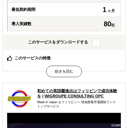
1
最低契約期間
ヶ月
80
導入実績数
社
このサービスをダウンロードする
このサービスの特徴
● 60年以上にわたる実績と、世界90カ国以上に広がる国際
ネットワークを活かしたグローバルな支援体制。
● 350名以上の専門家が在籍し、日本語・英語をはじめ多
言語での対応が可能。現地事情に精通した専門チームが実
務的なサポートを提供します。
初めての英語圏進出はフィリピンで成功体験
● 会社設立から会計・税務、人事労務、国際税務コンサル
を
|
WIGROUPE CONSULTING OPC
ティングまで、ワンストップで対応できる総合的なコンサ
Made in Japan をフィリピンへ 現地密着市場開拓ワンス
ルティングサービスを展開しています。
トップサービス
属するジャンル