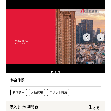
海外WEBプロモーション
解決できる課題
自社商材に最適な販売方法を知りたい
自社商材の現地でのニーズを知りたい
店舗出店のサポートをして欲しい
料金体系
初期費用
月額費用
スポット費用
1
導入までの期間
ヶ月