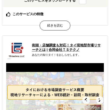
このサービスをダウンロードする
このサービスの特徴
ジェイグラブの越境ECコンサルタントは、イーベイ・ジャ
パンが認定する公認コンサルタントです。
属するジャンル
街頭・店舗調査も対応！タイ現地型市場リサ
海外市場調査・マーケティング
海外ECモール出品代行
ーチとは
|
合同会社ＴＳテクノ
あなたの知りタイ！をおしらせします。
ソーシャルメディアで海外展開
解決できる課題
自社商材の現地でのニーズを知りたい
オンラインで販路開拓したい
店舗出店のサポートをして欲しい