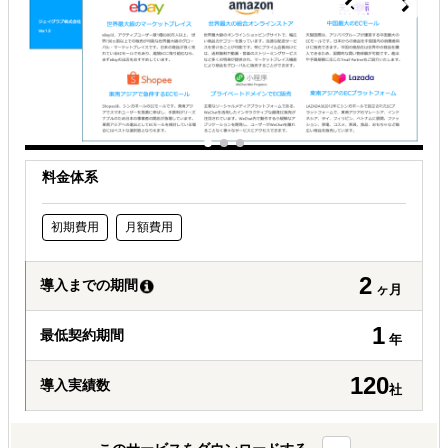
料金体系
初期費用
月額費用
2
導入までの期間
ヶ月
1
最低契約期間
年
120
導入実績数
社