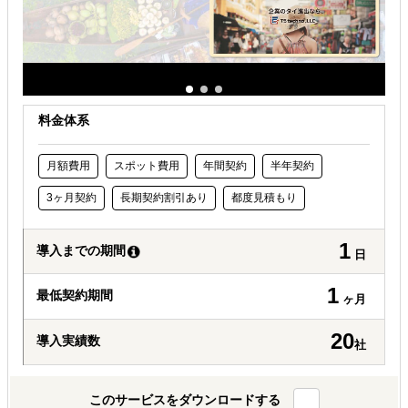
料金体系
月額費用
スポット費用
年間契約
半年契約
3ヶ月契約
長期契約割引あり
都度見積もり
1
導入までの期間
日
1
最低契約期間
ヶ月
20
導入実績数
社
このサービスをダウンロードする