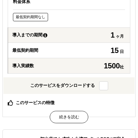
料金体系
最低契約期間なし
1
導入までの期間
ヶ月
15
最低契約期間
日
1500
導入実績数
社
このサービスをダウンロードする
このサービスの特徴
人材、教育、店舗運営、マーケティング、コンサルテーシ
ョン、空間デザイン…。 私たちのグループには、ファッシ
ョンに精通したスペシャリストが集まっています。 クライ
アントの課題に対して、各グループ会社が最