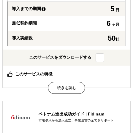
5
導入までの期間
日
6
最低契約期間
ヶ月
50
導入実績数
社
このサービスをダウンロードする
このサービスの特徴
持続可能な販路拡大
現地マーケティング
WEBプロモーション
属するジャンル
ベトナム進出成功ガイド
|
Fidinam
海外市場調査・マーケティング
市場参入から法人設立、事業運営の全てをサポート
販路拡大（営業代行・販売代理店探し）