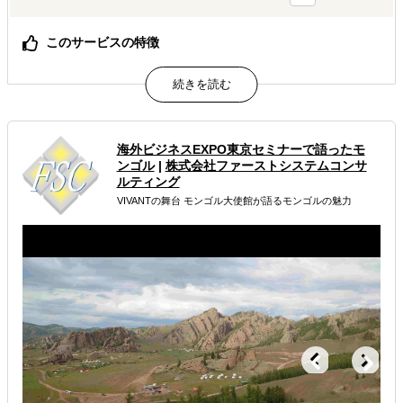
このサービスの特徴
日本法人代表者が現地在住し、すべてを管理。初動、レス
ポンスが速い。
属するジャンル
海外ビジネスEXPO東京セミナーで語ったモ
ンゴル
|
株式会社ファーストシステムコンサ
海外市場調査・マーケティング
ルティング
販路拡大（営業代行・販売代理店探し）
VIVANTの舞台 モンゴル⼤使館が語るモンゴルの魅⼒
海外製造委託先探し
解決できる課題
自社商材に最適な販売方法を知りたい
自社商材の現地でのニーズを知りたい
店舗出店のサポートをして欲しい