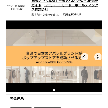
初出店でも成功！台湾アパレルPOP UP完全
属するジャンル
ガイド
|
ワールド・モード・ホールディング
ス株式会社
海外進出総合支援
海外進出戦略・事業計画立案
出すだけで終わらせない、戦略的POP UP
解決できる課題
どの国に進出するべきか決めたい
自社事業に最適な進出形態を知りたい
店舗出店のサポートをして欲しい
料金体系