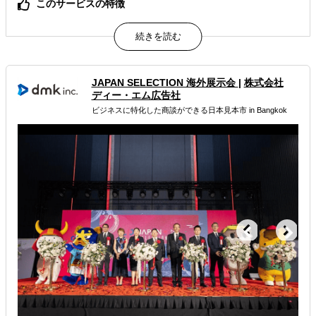
このサービスの特徴
ビジネスマッチングの場合、成功報酬である事。1年間は
弊社と契約していただき、相手企業へのフォローも致しま
す。
会社設立する場合、オフィス選定もしくは仮事務所をこち
らで設定の上、現地法務局への申請等一括お引き受けいた
JAPAN SELECTION 海外展示会
|
株式会社
します
ディー・エム広告社
ビジネスに特化した商談ができる日本見本市 in Bangkok
属するジャンル
海外進出総合支援
海外視察
海外市場調査・マーケティング
解決できる課題
自社商材に最適な販売方法を知りたい
許認可や規制調査など輸出／販売の準備をしたい
店舗出店のサポートをして欲しい