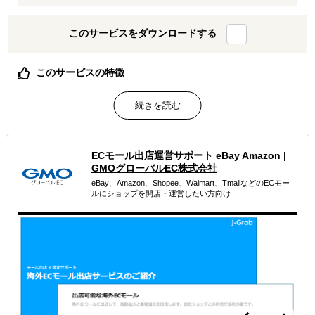
このサービスをダウンロードする
このサービスの特徴
法人登記,不動産,税務,ビザ
属するジャンル
ECモール出店運営サポート eBay Amazon
|
海外進出総合支援
海外市場調査・マーケティング
GMOグローバルEC株式会社
eBay、Amazon、Shopee、Walmart、TmallなどのECモー
現地日本人向けプロモーション
ルにショップを開店・運営したい方向け
解決できる課題
どの国に進出するべきか決めたい
外国人材／グローバル人材を活用したい
店舗出店のサポートをして欲しい