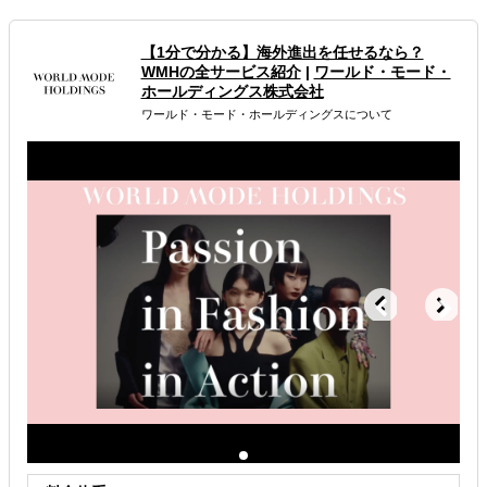
施！
物流や現地販売許可の取得も代行！初めての海外展開でも
【1分で分かる】海外進出を任せるなら？
安心！
WMHの全サービス紹介
|
ワールド・モード・
ホールディングス株式会社
属するジャンル
ワールド・モード・ホールディングスについて
海外進出総合支援
海外展示会出展
解決できる課題
どの国に進出するべきか決めたい
許認可や規制調査など輸出／販売の準備をしたい
店舗出店のサポートをして欲しい