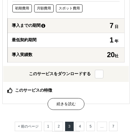
初期費用
月額費用
スポット費用
7
導入までの期間
日
1
最低契約期間
年
20
導入実績数
社
このサービスをダウンロードする
このサービスの特徴
ドイツ語メディア掲載・リアルな生活者に届ける
「Düsselfrau」掲載＆ローカライズ推進パッケージ
属するジャンル
< 前のページ
1
2
3
4
5
…
7
海外進出総合支援
海外進出コンサルティング