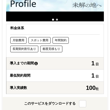
有効なプロモーション方法を探している
自社商材の現地でのニーズを知りたい
オンラインで販路開拓したい
料金体系
月額費用
スポット費用
年間契約
長期契約割引あり
都度見積もり
1
導入までの期間
日
1
最低契約期間
日
100
導入実績数
社
このサービスをダウンロードする