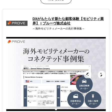
属するジャンル
海外進出総合支援
海外進出コンサルティング
DXがもたらす新たな顧客体験【モビリティ業
界】
|
プルーヴ株式会社
現地日本人向けプロモーション
～海外モビリティメーカーの先行事例集～
解決できる課題
有効なプロモーション方法を探している
許認可や規制調査など輸出／販売の準備をしたい
店舗出店のサポートをして欲しい