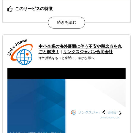
このサービスの特徴
海外市場調査、進出支援、現地販路開拓、プロモーション
まで幅広くご支援が可能！
調査すべき項目の検討から伴走し、調査結果の根拠や背景
まで解像度高く把握できる！
調査で得られた成果物をどう活用すべきか明確化できる！
中小企業の海外展開に伴う不安や懸念点を丸
ごと解決！
|
リンクスジャパン合同会社
属するジャンル
海外挑戦をもっと身近に、確かな形へ。
海外進出総合支援
海外進出戦略・事業計画立案
海外進出コンサルティング
解決できる課題
どの国に進出するべきか決めたい
有効なプロモーション方法を探している
自社事業に最適な進出形態を知りたい