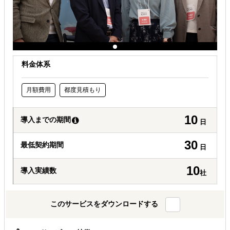
料金体系
月額費用
都度見積もり
10
導入までの期間
日
30
最低契約期間
日
10
導入実績数
社
このサービスをダウンロードする