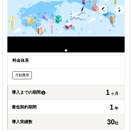
料金体系
月額費用
1
導入までの期間
ヶ月
1
最低契約期間
年
30
導入実績数
社