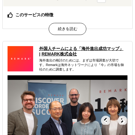
このサービスの特徴
海外展開に必要な実務と戦略を一気通貫で担い、継続的な
成長を実現。
属するジャンル
外国人チームによる「海外進出成功マップ」
|
REMARK株式会社
海外進出総合支援
海外進出戦略・事業計画立案
海外進出の検討のためには、まずは市場調査が大切で
す。Remarkは海外ネットワークにより『今』の市場を御
海外進出コンサルティング
社のために調査します。
解決できる課題
有効なプロモーション方法を探している
自社事業に最適な進出形態を知りたい
自社商材の現地でのニーズを知りたい