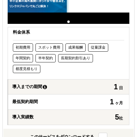
料金体系
初期費用
スポット費用
成果報酬
従量課金
年間契約
半年契約
長期契約割引あり
都度見積もり
1
導入までの期間
日
1
最低契約期間
ヶ月
5
導入実績数
社
このサービスをダウンロードする