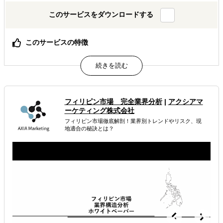
このサービスをダウンロードする
このサービスの特徴
台湾に特化
物流も含めワンストップで対応
数多くの実績
属するジャンル
フィリピン市場 完全業界分析
|
アクシアマ
ーケティング株式会社
海外進出総合支援
海外進出コンサルティング
フィリピン市場徹底解剖！業界別トレンドやリスク、現
地適合の秘訣とは？
販路拡大（営業代行・販売代理店探し）
解決できる課題
どの国に進出するべきか決めたい
有効なプロモーション方法を探している
自社事業に最適な進出形態を知りたい