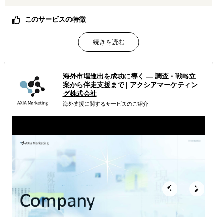
このサービスの特徴
電気・電子機器から物流まで10業界のトレンドやリスクを
詳細データで整理し、成長性や課題を徹底予測していま
す。
在庫回転や配送コスト、ECのSNS依存・現金決済など、フ
ィリピン独自のサプライチェーン・消費者行動を明示して
海外市場進出を成功に導く — 調査・戦略立
います。
案から伴走支援まで
|
アクシアマーケティン
現地環境や政策支援、成長ドライバーを踏まえ、日系企業
グ株式会社
が適応すべきポイントを提示しています。
海外支援に関するサービスのご紹介
属するジャンル
海外進出コンサルティング
販路拡大（営業代行・販売代理店探し）
海外ECモール出品代行
解決できる課題