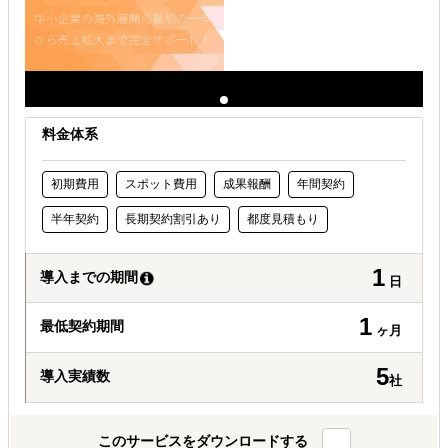
料金体系
初期費用
スポット費用
成果報酬
年間契約
半年契約
長期契約割引あり
都度見積もり
1
導入までの期間
日
1
最低契約期間
ヶ月
5
導入実績数
社
このサービスをダウンロードする