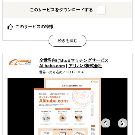
このサービスをダウンロードする
このサービスの特徴
弊社がマーケティング（事前調査）から海外企業への営
業・交渉まで貴社の海外ビジネスをトータルでナビゲート
します
属するジャンル
全世界向けBtoBマッチングサービス
Alibaba.com
|
アリババ株式会社
世界へ売り込め／GO GLOBAL
海外市場調査・マーケティング
販路拡大（営業代行・販売代理店探し）
多言語サイト制作
解決できる課題
どの国に進出するべきか決めたい
自社商材の現地でのニーズを知りたい