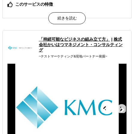
このサービスの特徴
世界最大級のBtoBオンラインプラットフォーム
日本にいながら、世界中に取引先を見つけることができる
どの国に何がどんな値段で売れるか、全世界向けに市場調
査ができる
「持続可能なビジネスの組み立て方」
|
株式
属するジャンル
会社かいはつマネジメント・コンサルティン
グ
海外市場調査・マーケティング
~テストマーケティング&現地パートナー発掘~
販路拡大（営業代行・販売代理店探し）
解決できる課題
どの国に進出するべきか決めたい
有効なプロモーション方法を探している
オンラインで販路開拓したい