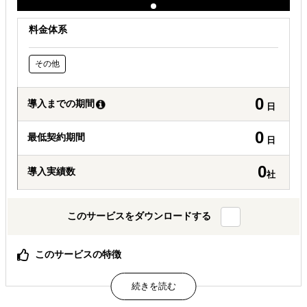
料金体系
その他
0
導入までの期間
日
0
最低契約期間
日
0
導入実績数
社
このサービスをダウンロードする
このサービスの特徴
明治大学・奥山雅之研究室（地域産業研究）との共同研究
海外展開ゴールデンルートの6つのポイントがわかる
4,000件超の海外ビジネス相談を分析