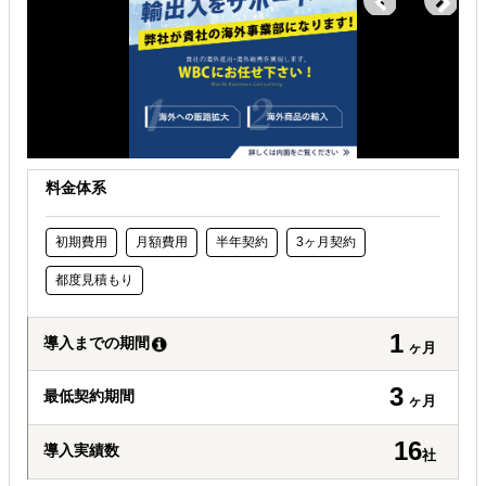
料金体系
初期費用
月額費用
半年契約
3ヶ月契約
都度見積もり
1
導入までの期間
ヶ月
3
最低契約期間
ヶ月
16
導入実績数
社