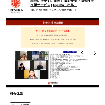
現地に行かずに商談！ 海外企業「商談獲得」
支援サービス
|
Digima～出島～
販路拡大（営業代行・販売代理店探し）
コロナ禍の海外ビジネスを徹底サポート
解決できる課題
自社事業に最適な進出形態を知りたい
自社商材に最適な販売方法を知りたい
自社商材の現地でのニーズを知りたい
料金体系