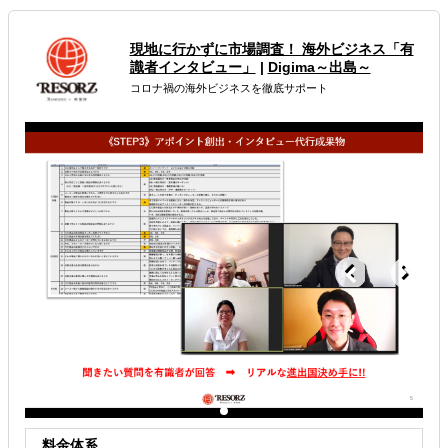
属するジャンル
現地に行かずに市場調査！ 海外ビジネス「有
識者インタビュー」
|
Digima～出島～
海外進出総合支援
海外市場調査・マーケティング
コロナ禍の海外ビジネスを徹底サポート
販路拡大（営業代行・販売代理店探し）
解決できる課題
その他
料金体系