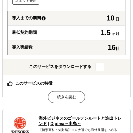
スポット費用
10
導入までの期間
日
1.5
最低契約期間
ヶ月
16
導入実績数
社
このサービスをダウンロードする
このサービスの特徴
オンライン完結型海外ビジネス支援サービス！
属するジャンル
海外ビジネスのゴールデンルートと進出トレ
海外視察
販路拡大（営業代行・販売代理店探し）
ンド
|
Digima～出島～
【無形商材・知財編】コロナ禍でも海外展開を止める
解決できる課題