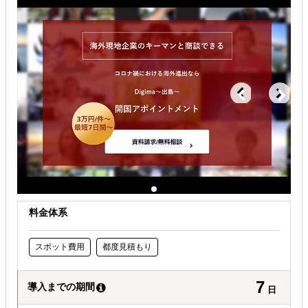
販路拡大（営業代行・販売代理店探し）
解決できる課題
どの国に進出するべきか決めたい
自社商材に最適な販売方法を知りたい
許認可や規制調査など輸出／販売の準備をしたい
料金体系
スポット費用
都度見積もり
7
導入までの期間
日