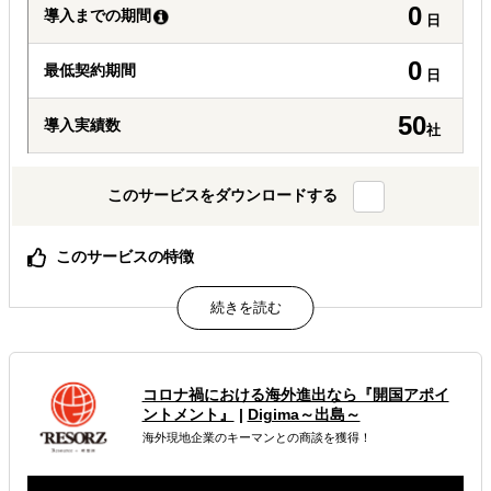
0
導入までの期間
日
0
最低契約期間
日
50
導入実績数
社
このサービスをダウンロードする
このサービスの特徴
「海外販路拡大におけるゴールデンルート」がわかる！
「海外展開を初めて実施する企業が陥り易い失敗」がわか
る！
属するジャンル
コロナ禍における海外進出なら『開国アポイ
ントメント』
|
Digima～出島～
海外進出戦略・事業計画立案
海外現地企業のキーマンとの商談を獲得！
海外市場調査・マーケティング