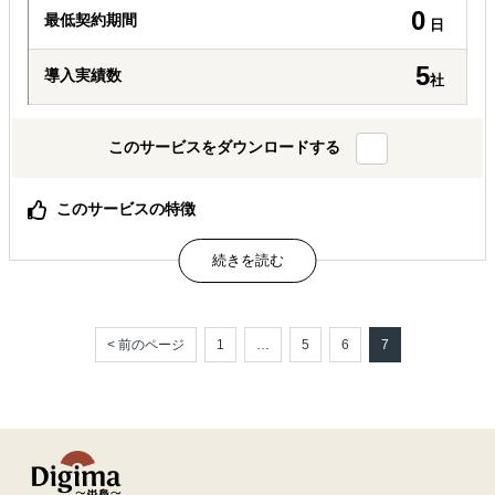
0
最低契約期間
日
5
導入実績数
社
このサービスをダウンロードする
このサービスの特徴
オンライン完結で「現地調査（フィジビリティスタデ
ィ）」ができる！
オンライン完結で「販売チャネル開拓」ができる！
オンライン完結で「パートナー開拓」ができる！
< 前のページ
1
…
5
6
7
属するジャンル
海外視察
海外市場調査・マーケティング
販路拡大（営業代行・販売代理店探し）