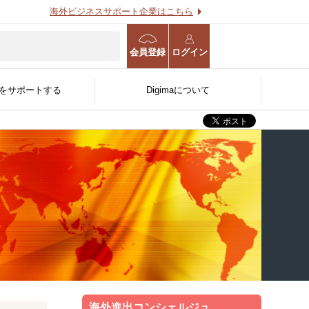
海外ビジネスサポート企業はこちら
会員登録
ログイン
をサポートする
Digimaについて
海外進出WEB診断
海外事業計画策定支援サー
用する
O
る
官公庁/公的機関/金融機関
ビス
人〜
向け
海外進出コンシェルジュ