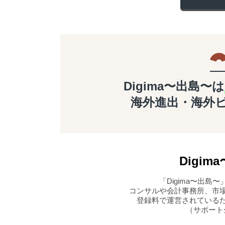
Digima〜出島〜は
海外進出・海外
Digima
「Digima〜出
コンサルや会計事務所、市
登録料で運営されている
（サポート