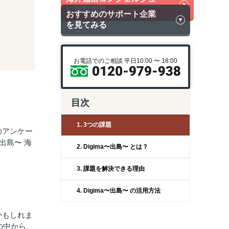
に無料相談
おすすめのサポート企業
を見てみる
お電話でのご相談 平日10:00 〜 18:00
目次
1. 3つの課題
のアンケー
出島〜 海
2. Digima〜出島〜 とは？
3. 課題を解決できる理由
4. Digima〜出島〜 の活用方法
かもしれま
の中から、