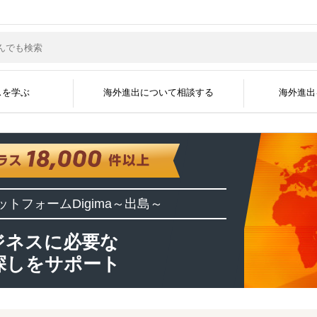
スを学ぶ
海外進出について相談する
海外進出
サポートジャンル
現地企業と繋がる
グローバル人材を採
海外ビジネスコラム
海外ビジネスセミナー
海外進出事例
海外進出企業
資料掲載について
メディア掲載実績
無料会員登録
広告掲載について
よくある質問
海外ビジネスEXP
展示会に出展す
運営会社
ットフォーム
Digima～出島～
開国アポイントメント
開国エンジン〜縁
インタビュー
ジネスに必要な
探しをサポート