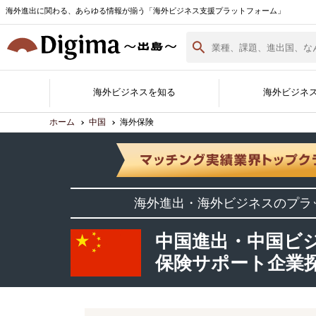
海外進出に関わる、あらゆる情報が揃う「海外ビジネス支援プラットフォーム」
海外ビジネスを知る
海外ビジネ
ホーム
中国
海外保険
Digima Library
無料相談窓口
サポート企業一覧
各国の最新情報
海外ビジネスノウハウ
海外イベント実績紹介
サポート企業ができること
Digimaとは
サポート企業の登録・詳細
海外進出白書
海外進出・海外ビジネスのプラ
資料ダウンロード
（最新版）
中国進出・中国ビ
保険サポート企業