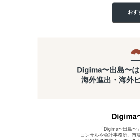
おす
Digima〜出島〜は
海外進出・海外
Digima
「Digima〜出
コンサルや会計事務所、市