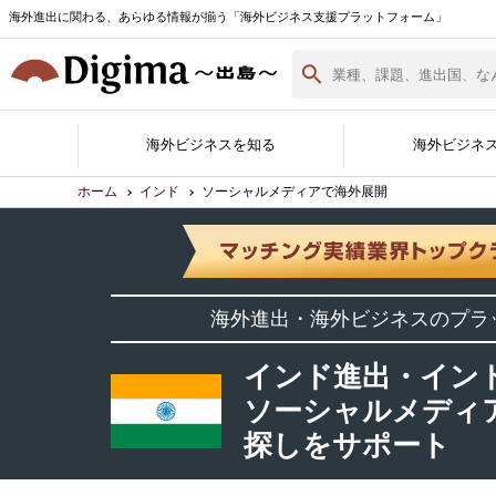
海外進出に関わる、あらゆる情報が揃う「海外ビジネス支援プラットフォーム」
海外ビジネスを知る
海外ビジネ
ホーム
インド
ソーシャルメディアで海外展開
Digima Library
無料相談窓口
サポート企業一覧
各国の最新情報
海外ビジネスノウハウ
海外イベント実績紹介
サポート企業ができること
Digimaとは
サポート企業の登録・詳細
海外進出白書
海外進出・海外ビジネスのプラ
資料ダウンロード
（最新版）
インド進出・イン
ソーシャルメディ
探しをサポート