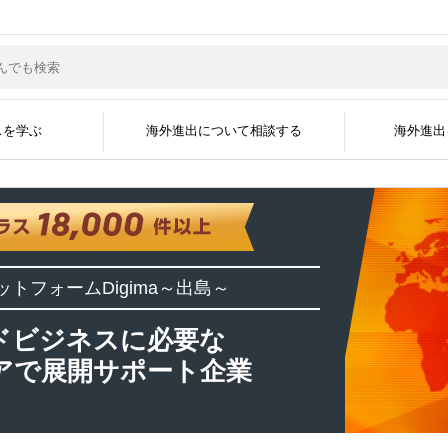
スを学ぶ
海外進出について相談する
海外進出
サポートジャンル
現地企業と繋がる
グローバル人材を採
海外ビジネスコラム
海外ビジネスセミナー
海外進出事例
海外進出企業
資料掲載について
メディア掲載実績
無料会員登録
広告掲載について
よくある質問
海外ビジネスEXP
展示会に出展す
運営会社
ットフォーム
Digima～出島～
開国アポイントメント
開国エンジン〜縁
インタビュー
ドビジネスに必要な
アで展開サポート企業