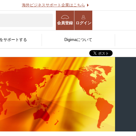
海外ビジネスサポート企業はこちら
会員登録
ログイン
をサポートする
Digimaについて
海外進出WEB診断
海外事業計画策定支援サー
用する
O
る
官公庁/公的機関/金融機関
ビス
人〜
向け