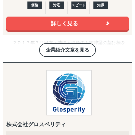
ジア・インドネシア・フィリピン・ラオス
価格
対応
スピード
知識
↳ アジア（中華系）：日本・香港・シンガポール・台湾・
韓国
詳しく見る
↳ アジア（中東ほか）：ドバイ・サウジアラビア・イン
ド・バングラデシュ・モンゴル
↳ 欧米：アメリカ・イギリス・フランス・ドイツ
２０１７年７月日本・沖縄と海外の万国津梁の架け橋を
※サポート内容により、対応の可否や得意・不得意な分野
目指して、企業の海外展開支援を目的として沖縄・那覇で
企業紹介文章を見る
があります。
設立。アジア・欧州を中心に沖縄県内・沖縄県外企業の海
外進出・国際展開のサポートを実施しています。２０２２
------------------------------------
年７月には観光産業の伸びの著しい石垣市に八重山事務所
を開設しております。
■ 対応施策について
沖縄をハブに、台湾・中国・香港・ベトナム・タイ・マ
レーシア・シンガポール・インドネシア・オーストラリ
◆以下はこれまで当社で実績が多く、特にニーズの高い支
ア・ニュージーランド・イギリス・ドイツ・ブラジル各国
援パッケージです。
にパートナーエージェントを配置し、アメリカ合衆国・イ
ンドは提携先を設けていますので、現地でも情報収集、視
『LocaBrain（ロカブレイン）｜海外進出 現地顧問サービ
察等も直接支援可能、幅広く皆様の海外展開とインバウン
ス』
ド事業をサポートしております。
↳ AIが出した"答えっぽいもの"を、現地のリアルで答え合
株式会社グロスペリティ
わせする。海外進出の現地顧問サービス。