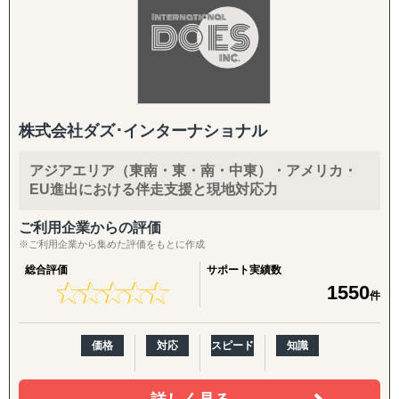
株式会社ダズ･インターナショナル
アジアエリア（東南・東・南・中東）・アメリカ・
EU進出における伴走支援と現地対応力
ご利用企業からの評価
※ご利用企業から集めた評価をもとに作成
総合評価
サポート実績数
★
★
★
★
★
★
★
★
★
★
1550
件
価格
対応
スピード
知識