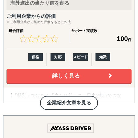
海外進出の当たり前を創る
『INTERForce｜海外進出伴走サポート』
↳ 海外事業を貴社の海外事業担当者として伴走
ご利用企業からの評価
※ご利用企業から集めた評価をもとに作成
『LocaForce（ロカフォース）海外販路開拓 現地支援サー
総合評価
サポート実績数
ビス』
★
★
★
★
★
★
★
★
★
★
100
件
↳ 海外営業支援TEAMによる現地営業の即戦力化
『LocaResearch（ロカリサーチ）海外進出 市場調査サー
価格
対応
スピード
知識
ビス』
↳「どの国で売るか」から「誰に売るか」まで、意思決定
詳しく見る
素材を収集する。
『セカイキョテン｜海外会社設立サポート』
【「特別」ではなく「当たり前」に。日米2拠点でつな
↳ 現地法人・オフショア法人の設立、登記、銀行口座開設
ぐ、伴走型の海外進出支援】
企業紹介文章を見る
までをワンストップで代行
株式会社グロスペリティは、**「海外進出の成功を"特
『ビザスル｜海外ビザ取得サポート』
別"ではなく"当たり前"にする」**ことをミッションに掲
↳ 就労ビザ・長期滞在ビザなど、進出・移住に必要なビザ
げ、日本企業の海外展開を構想段階から実行・継続フェー
取得を現地連携でサポート
ズまで一気通貫で支援する海外ビジネス支援会社です。福