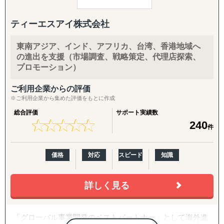
一言でいうと弊社は日本を含む、世界中のEC運用回りを全
ティーエスアイ株式会社
て丸投げし、背中を預けることができる会社です。
東南アジア、インド、アフリカ、台湾、香港地域へ
■海外 / 国内 Amazon支援
の進出を支援（市場調査、戦略策定、代理店探索、
海外Amazon構築、アカウント運用、受注管理、広告運
プロモーション）
用、海外向けクリエイティブ、商品ページ制作、翻訳業
務、Amazon内ブランドページ制作、顧客対応、海外配
ご利用企業からの評価
送、国内配送、FBA納品、通関、SEO対策、カスタマーサ
※ご利用企業から集めた評価をもとに作成
ポート
総合評価
サポート実績数
★
★
★
★
★
★
★
★
★
★
240
件
■Shopify 越境EC支援
Shopifyt越境ECサイト構築、海外 / 国内配送、受注管理、
アカウント運用、海外 / 国内広告運用、翻訳業務、SEO対
価格
対応
スピード
知識
策、商品保管、カスタマーサポート
詳しく見る
■Shopee 越境EC支援
Shopeeサイト構築、サイトデザイン、翻訳業務、バナーデ
ザイン、アカウント運用、商品保管、海外配送、広告運
「グローバル事業開発のベストパートナー」として海外進
用、カスタマーサポート