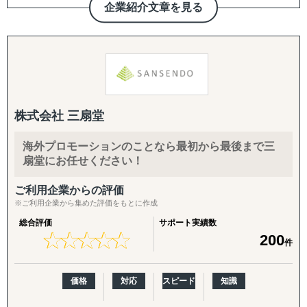
出、海外事業開発の初期的段階から実行段階までサポート
企業紹介文章を見る
致します。
12年間海外販売を自社で行っており、全てを内製化してお
自社の海外展開、海外ベンチャー企業への投資を通じて蓄
りますので、一気通貫で伴走サポートが可能でございま
積した知見を元に、現場で実行可能な内容まで落とし込ん
す。
で支援致します。
弊社ではtoCも行っておりますため、リソースが限られて
【体制】
おりますので、【浅く大量の支援】より、【深く広く1社
・日本、台湾、ベトナム、インドネシア、インド、ナイジ
ごと】になります。本当に海外販売や、ECのパートナーを
株式会社 三扇堂
ェリア、ウクライナと豊富な国籍からなるチームが一丸と
探されていて、お困りの企業様を伴走支援したいと考えて
なってサポート致します。
おります。
海外プロモーションのことなら最初から最後まで三
・ベトナム、インド、ナイジェリアに海外拠点がありま
扇堂にお任せください！
す。
人口減少や、高齢化が進む日本。先行きが不透明な時代
に、私たちが紆余曲折しながら培った海外販売の実践ノウ
ご利用企業からの評価
【サービス】
ハウを日本企業に。【海外販売を当たり前】に行える日本
※ご利用企業から集めた評価をもとに作成
・海外進出コンサルティング
を創るお手伝いが出来ましたら幸いです。
総合評価
サポート実績数
情報収集から戦略策定、進出までトータルでサポートしま
★
★
★
★
★
★
★
★
★
★
200
件
す。代理店交渉など実行面での実績が豊富にあります。
弊社は代表を含め、多くの社員は、従業員数700名抱える
日本の大手アパレルの現場に10年いました。バイヤー、店
・海外市場調査：
長、スーパーバイザー、マネジメント、売り場変え、売れ
価格
対応
スピード
知識
市場動向調査、パートナー候補調査、規制調査、スタート
筋作り、仮説検証、仕組み作りなど、EC販売も、現場での