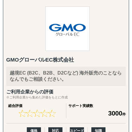
・FDA登録の進め方や、現地物流の組み方に不安がある
イアントの課題解決と事業成長にコミットします。
・海外事業の戦略を相談できる相手が社内にいない
『販路構築チーム』
目的：海外現地で最適なパートナーとの取引を創出する
アメリカのテキサス州に支店をもち、現地とのリレーショ
【サービス概要】
↳ 商談向け資料制作
ンシップや人材採用を強化しているため、特に日本国内と
↳ 企業リストアップ
アメリカでのWebマーケティングを得意としています。
グロスペリティの特長は、**市場調査・戦略策定から、EC
↳ アポイント取得
また国内有名企業の店舗展開をリードしているメンバーが
構築・B2B営業代行・パートナー開拓・規制対応・物流ま
↳ 商談創出・交渉サポート
おり、新規店舗展開や売上UPコンサルティングも強力にサ
で、海外進出に必要な全工程をワンストップで提供する
↳ 契約サポート
ポート可能です。
「一気通貫の支援体制」**にあります。情報提供にとどま
GMOグローバルEC株式会社
らず、現地ネットワークを活用して「実際に売れる状態」
『体制構築チーム』
をつくるところまで、実行に踏み込んで伴走します。
目的：海外現地で活動するために必要な土台をつくる
越境EC (B2C、B2B、D2Cなど) 海外販売のことなら
↳ 会社設立（登記・銀行口座）
なんでもご相談ください。
1. 海外営業代行（B2B）
↳ ビザ申請サポート
ターゲットリストの作成から、オンライン・現地でのアプ
↳ 不動産探索（オフィス・倉庫・店舗・住居）
ご利用企業からの評価
ローチ、商談同席・クロージング、取引仲介スキームによ
↳ 店舗開業パッケージ（許認可・内装・採用・集客）
※ご利用企業から集めた評価をもとに作成
る商流構築、継続的な取引先フォローまでを代行します。
↳ 人材採用支援（現地スタッフ採用）
「商談化」「販路開拓」という成果に直結する実行支援で
総合評価
サポート実績数
★
★
★
★
★
★
★
★
★
★
3000
す。
------------------------------------
件
2. パートナー開拓支援
価格
対応
スピード
知識
海外展開の成否を分けるのは「正しいパートナーとの掛け