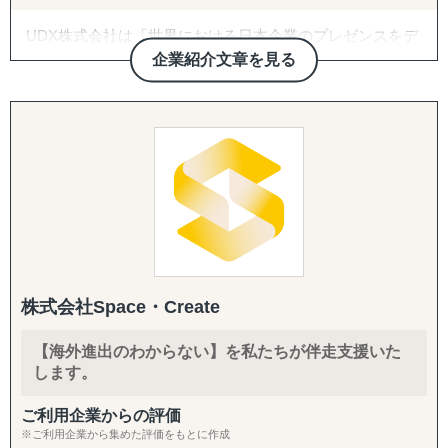
上の豊富なプロジェクト実績を有する
新規アプローチ継続、契約締結アドバイス・交渉支援（売
UDX株式会社は「世界における日本企業のプレゼンスをデ
買・代理店）
＜主要サービスメニュー＞
ジタル・DXを通じて高める」をミッションとしている企業
企業紹介文章を見る
① 初期投資を抑えつつ、海外取引拡大を通した円安メリッ
でございます。
B2C/プロモーション：
トの最大化を目的とする、デジタルマーケティングを活用
Amazon広告運用・コンテンツ強化・商品数拡大、インフ
した海外潜在顧客発掘、および、海外販路開拓支援
BtoB領域に強みを持ち、中堅・大企業の海外進出をデジタ
ルエンサーマーケ、クラウドファンディング、SNS運用代
② 現地市場で不足する機能を補完し、海外事業の立ち上げ
ルで支援する会社です。
行（Instagram・TikTok等）、Google広告・メディアアプロ
＆立て直しを伴走型で支援するプロフェッショナル人材派
HubSpot、SalesforceなどのCRM・MA・SFAの知見を活か
ーチ
遣
し、戦略設計から実行・改善まで伴走し、リード創出と事
③ アジア圏での「デジタル」ビジネス事業機会の抽出＆評
業成長に貢献します。
バックオフィス・現地体制：
価、戦略構築から事業立ち上げまでの海外事業デジタルト
法人設立支援、設立後の会社運営（経理・税務等）、現地
ランスフォーメーションに係るトータルサポート
【業務内容】
人材の採用、カスタマーサポート体制構築、商品パッケー
④ 市場環境変動に即した手触り感あるインサイトを抽出す
・海外用WEBサイトの構築・運用（多言語対応可）
ジデザイン
る海外市場調査＆参入戦略構築
・海外SEO・LLMO対策
株式会社Space・Create
⑤ アジア特有の中小案件M&A案件発掘から交渉/実行/PMI
・海外広告運用
までをカバーする海外M&A一気通貫支援
・自社サイト分析・競合サイト分析・市場分析（海外）
【海外進出のわからない】を私たちが伴走支援いた
⑥ 既存サプライチェーン体制の分析/評価/最適化、およ
・HubSpotを用いた海外マーケティング支援
します。
び、直接材＆間接材の調達コスト削減
【ご提供できるサービス】
ご利用企業からの評価
・海外Webサイト構築・運用（多言語対応可）
※ご利用企業から集めた評価をもとに作成