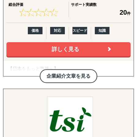
・海外SEO対策・LLMO対策
総合評価
サポート実績数
・海外Web広告制作・運用
★
★
★
★
★
★
★
★
★
★
20
件
・海外SNS改善提案
・海外ECサイト改善提案
・自社サイト分析・競合サイト分析・市場分析
価格
対応
スピード
知識
・デジタルマーケティング アドバイザリー/プランニン
グ・分析
・HubSpotなどの顧客管理システム・マーケティングオー
詳しく見る
トメーションツール導入支援 etc
【日本をもっと海外へ】
弊社は2013年から12年間、最前線で海外販売を行ってきた
企業紹介文章を見る
プロフェッショナルチームです。
toCとtoBのハイブリッドだからこそ見えるものがありま
す。自分たちが行った大量なトライ＆エラーで培った独自
の海外販売ノウハウがございます。
海外販売からスタートするケースが多いですが、お取組み
をさせていただきながら、国内への課題へも依頼されるこ
とが多く、現在のお取引先様は、【海外進出の課題】と
【国内の課題】のハイブリット支援が90％を占めておりま
す。