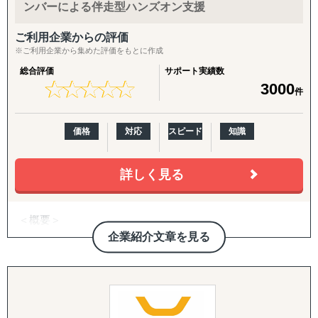
越境ECに関するセミナーも常時Youtubeで閲覧いただけま
ンバーによる伴走型ハンズオン支援
5. 戦略パートナーとしての伴走
す。
社内に海外事業の専門人材がいない企業さまの「意思決定
ご利用企業からの評価
の壁打ち相手」として、継続的に併走。米国プランでは
※ご利用企業から集めた評価をもとに作成
CEO/COOがプロジェクトマネージャーとして直接関与
総合評価
サポート実績数
し、責任を持って成果にコミットします。
★
★
★
★
★
★
★
★
★
★
3000
入口から拡大までをつなぐパッケージ
件
【海外進出パッケージ（ライト）】
価格
対応
スピード
知識
海外展開の「最初の一歩」として、有望国選定・需要調
査・現地規制調査・初期戦略設計・初期営業仮説の整理ま
でを短期集中で実施。方向性を明確にし、次の意思決定に
詳しく見る
つなげます。
【海外進出パッケージ（米国）】
＜概要＞
準備・戦略フェーズ（事前整理/分析・FDA対応・B2B/EC
・アジアを中心とする世界21拠点、コンサルタント800名
企業紹介文章を見る
準備）から、実行・検証フェーズ（営業代行・パートナー
体制を有する、日系独立系では最大級のコンサルティング
開拓、小売テスト販売、Amazon運用、販売データ分析、
ファーム（東証上場）
次期施策立案）まで、初回販売の実現を一気通貫で支援し
ます。
＜サービス特長＞
・現地に根付いたローカルメンバーと日本人メンバーが協