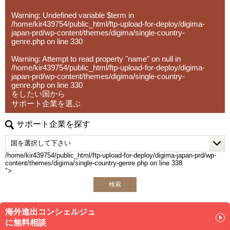
Warning
: Undefined variable $term in
/home/kir439754/public_html/ftp-upload-for-deploy/digima-
japan-prd/wp-content/themes/digima/single-country-
genre.php
on line
330
Warning
: Attempt to read property "name" on null in
/home/kir439754/public_html/ftp-upload-for-deploy/digima-
japan-prd/wp-content/themes/digima/single-country-
genre.php
on line
330
をしたい国から
サポート企業を選ぶ
サポート企業を探す
/home/kir439754/public_html/ftp-upload-for-deploy/digima-japan-prd/wp-
content/themes/digima/single-country-genre.php on line
338
">
検索
海外進出コンシェルジュ
に無料相談