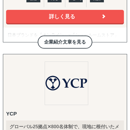
合わせ」です。開拓戦略の策定、ターゲットリストの優先
度付け、アプローチ代行、契約・スキーム構築、そして開
詳しく見る
拓後の現地事業開発（定例会・プロジェクト管理・ロード
マップ策定・交渉代行・ローカライズ支援）までを伴走し
ます。
日本ブランドを「オンライン」x「ショールームストア」
で世界に販売できる越境ECモール 『Japan Finds』 の運
企業紹介文章を見る
3. 越境EC支援（B2C）
営、オンラインでの出店・販売とあわせて、海外の実店舗
米国Amazonを中心に、アカウント開設・商品ページ作
に商品を展示し、QRコードで購入できる「ショールーム
成・コンテンツ戦略・価格/写真方針策定からFBAを前提と
ストア販売」を実現して日本の事業者の海外進出、販路拡
した物流設計、運用・販促・販売データ分析までを一気通
大を支援します。
貫で対応。Walmart ECや自社EC（Shopify構築・運用）に
も対応します。
Magento（マジェント）、WooCommerce（ウーコマー
ス）を利用した海外・国内向けECサイト構築、海外ECモ
4. 規制対応（FDA）・国際物流
ール(eBay, Amazon, Shopee, Lazada、Ruten、Ozon、T-
食品・化粧品の米国販売に不可欠なFDA対応を、施設登
MALL Globalなど）の開店から運営までのフルサポート支
録・成分レビュー・英語ラベル診断/作成・現地エージェン
援します。
ト代行・全般コンサルティングまでカバー。あわせて輸出
YCP
入代行、現地倉庫・物流オペレーションの構築まで、実務
3,000社以上の支援実績と350社を超えるクライアント様に
を代行・伴走します。
ご愛用いただいています。
グローバル25拠点✕800名体制で、現地に根付いたメ