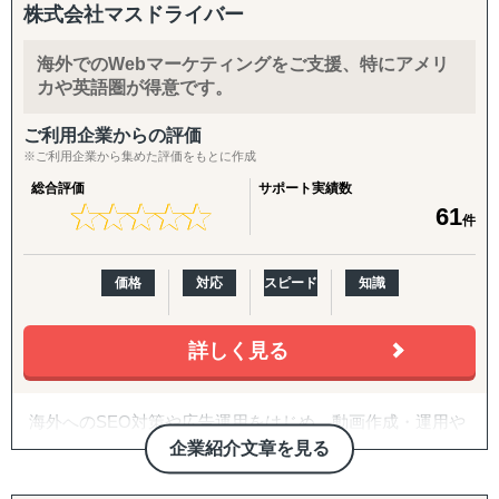
株式会社マスドライバー
岡本社・東京オフィスに加え、米国ロサンゼルスに現地法
------------------------------------
人、オレゴンとLAに物流・在庫拠点を有し、日本側の戦略
海外でのWebマーケティングをご支援、特にアメリ
立案と米国現地での実行を、同じチームでシームレスにつ
◆以下は個別施策として各専門家チームが対応します。
カや英語圏が得意です。
なぐ体制を強みとしています。
年間約50社、累計100社以上の日本企業の海外進出をご支
『市場把握TEAM』
ご利用企業からの評価
援。食品・日用品・キッチン用品・伝統工芸品・スポーツ
目的：海外現地を理解し、事業の成功可能性を高める
※ご利用企業から集めた評価をもとに作成
用品・機械部品・化粧品など、対応業界は10以上にわたり
↳ 市場概況・規制調査
ます。「英語ができない」「輸出経験がない」中小企業の
総合評価
サポート実績数
↳ 競合調査
★
★
★
★
★
★
★
★
★
★
61
最初の一歩から、本格的な売上拡大までを、日本語で安心
↳ 企業信用調査
件
してご相談いただけます。
↳ 現地視察の企画・アテンド
価格
対応
スピード
知識
【こんなお悩みをお持ちの企業さまへ】
『集客活動チーム』
目的：海外現地で“売れる”ためのマーケティング活動を確
・海外展開に興味はあるが、「どの国に・何を・どうやっ
立する
詳しく見る
て」売るかの方向性が定まっていない
↳ 多言語サイト制作
・現地に売り込む営業リソース・ノウハウが社内にない
↳ EC運用
・自社に合うパートナー・代理店をどう探せばよいかわか
↳ SNS運用
海外へのSEO対策や広告運用をはじめ、動画作成・運用や
らない
↳ 広告運用（Google／Meta など）
HP作成など、Webマーケティングのサービス全般を行う支
企業紹介文章を見る
・Amazon USや越境ECに出したいが、出品・運用のノウ
↳ インフルエンサー施策
援会社です。
ハウがない
↳ 画像・動画コンテンツ制作
高度なプランニングとスピード感のある施策実施で、クラ