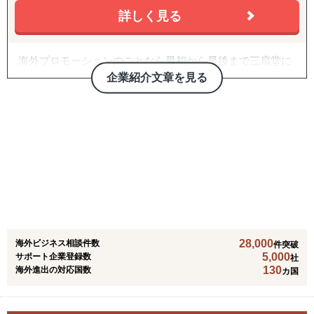
アップ調査・分析などご要望に合わせて幅広くサポート致
経験が大きく役立ちます。
詳しく見る
します。現地言語による深い調査が可能です。
【現場での販売経験10年】×【EC経験12年】×【海外販売
・越境EC・マーケティング：
経験12年】という特殊な掛け算で、御社の海外販路拡大へ
海外プロモーションのことなら最初から最後まで三扇堂に
輸入手続きから現地の物流、マーケティングの実施まで、
向けたトータルサポートをいたします。
お任せください！
企業紹介文章を見る
ワンストップでサポート致します。
国内外において、プロモーションや観光地誘客戦略、越境
・翻訳：
ECに関するソリューションを提供いたします。
日本語から英語、現地語への翻訳サービスを提供します。
民間企業だけでなく、自治体や省庁との取引実績も多く、
今までに10以上の国と地域でプロモーションを実施してお
ります。またターゲット国がどこの国や地域であっても、
日本人担当者が日本語で対応し、お支払いも日本円で対応
可能です。
28,000
海外ビジネス相談件数
件突破
5,000
サポート企業登録数
社
130
海外進出の対応国数
カ国