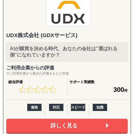
【パッケージに追加・継続できる支援メニュー】
働した伴走型ハンズオン支援、顧客ニーズに応じた柔軟な
導入企業さまのニーズに応じ、以下のオプション・中長期
現地対応が可能
施策を柔軟に組み合わせてご提供します。
・マッキンゼー/ボストンコンサルティンググループ/ゴー
ルドマンサックス/P&G/Google出身者が、グローバルノウ
英語クリエイティブ：
ハウを提供
英語HP／LP制作、展示会配布用チラシ（One Pager）、カ
UDX株式会社 (GDXサービス)
・コンサルティング事業と併行して、当社グループで展開
タログ翻訳
する自社事業群（パーソナルケア/飲食業/ヘルスケア/卸売/
AIが購買を決める時代、あなたの会社は“選ばれる
教育など）の海外展開実績に基づく、実践的なアドバイス
FDA・規制対応の拡張：
側”になれていますか？
を提供
商品認証届（SKU追加）、登録工場の追加
ご利用企業からの評価
＜支援スコープ＞
輸出・物流：
※ご利用企業から集めた評価をもとに作成
・調査/戦略から、現地パートナー発掘、現地拠点/オペレ
輸出入代行、最適な物流体制の構築、現地在庫セットアッ
総合評価
サポート実績数
ーション構築、M&A、海外営業/顧客獲得、現地事業マネ
プ、現地ロジスティクス構築
★
★
★
★
★
★
★
★
★
★
300
ジメントまで、一気通貫で支援
件
・グローバル企業から中堅/中小/スタートアップ企業ま
現地活動：
で、企業規模を問わずに多様な海外進出ニーズに応じたソ
展示会出展支援（市場調査・参加・企業面談・ブース出展
価格
対応
スピード
知識
リューションを提供
代行）、商談会・ポップアップイベントの企画運用、商談
・B2B領域（商社/卸売/製造/自動車/物流/化学/建設/テクノ
同行
ロジー）、B2C領域（小売/パーソナルケア/ヘルスケア/食
詳しく見る
品/店舗サービス/エンターテイメントなど）で、3,000件以
B2B深耕：