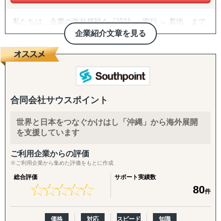
私たちは、企業の海外挑戦を「設計 → 実行 → 着地」まで
一気通貫で伴走支援します。
企業紹介文章を見る
『どの国が最適か？』を見極めるゼロ→イチの意思決定か
ら、
進出後に必ず直面する現地でのマーケティング課題まで主
要各国に常駐するメンバーが、現地起点で一貫してサポー
トします。
合同会社サウスポイント
これまでの支援歴は20年以上、実績は1,500社を超えまし
世界と日本をつなぐかけはし「沖縄」から海外展開
た。
を支援しています
※支援主要各国の現地スタッフ300人以上配置。進出後も
継続して支援できる体制を構築しています。
ご利用企業からの評価
※ご利用企業から集めた評価をもとに作成
------------------------------------
総合評価
サポート実績数
★
★
★
★
★
★
★
★
★
★
80
件
■ サポート対象国（グループ別）
↳ ASEAN主要国：タイ・ベトナム・マレーシア・カンボ
ジア・インドネシア・フィリピン・ラオス
価格
対応
スピード
知識