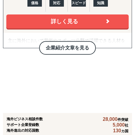
価格
対応
スピード
知識
私たちは、あなたの今日を支え、明日への道を共に切り
拓く存在でありたいと考えています。
詳しく見る
主に海外において芸術やスポーツ分野で活躍できる人材を
育成すること、
企業紹介文章を見る
また日本の食文化を海外へ広めることを目的とする
【1】奨学金支給事業
1.海外留学に係る支援
海外の大学に留学する日本人学生に対する支援を行いま
す。
2.海外派遣に係る支援
芸術、文化、スポーツの分野で海外の展示会や大会等へ参
加する日本人に対する支援を行います。
28,000
海外ビジネス相談件数
【2】海外起業支援事業
件突破
5,000
サポート企業登録数
社
1.ベンチャー支援
130
海外進出の対応国数
カ国
日本食に関する外食産業・小売業・卸売業について、新規