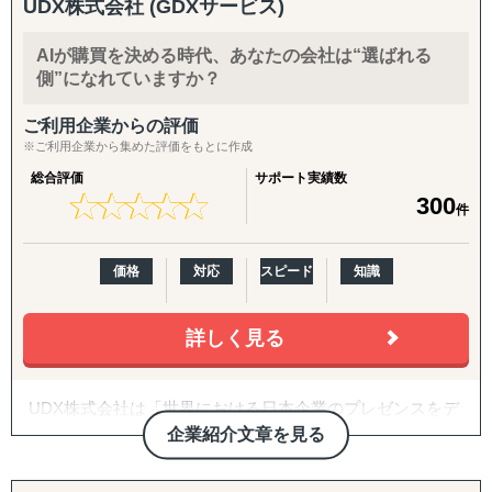
UDX株式会社 (GDXサービス)
「貿易をしたくてもできない」という壁を取り除き、
社内に海外事業の専門人材がいない企業さまの「意思決定
中小企業でも海外市場で成功できるよう、専門知識と情熱
の壁打ち相手」として、継続的に併走。米国プランでは
AIが購買を決める時代、あなたの会社は“選ばれる
をもってサポートします。
CEO/COOがプロジェクトマネージャーとして直接関与
側”になれていますか？
特に台湾市場では、日本製品への高い信頼と円安傾向が追
し、責任を持って成果にコミットします。
い風となり、
入口から拡大までをつなぐパッケージ
ご利用企業からの評価
ビジネスチャンスが広がっています。
※ご利用企業から集めた評価をもとに作成
挑戦を迷っている方、まずはお気軽にご相談ください。
【海外進出パッケージ（ライト）】
総合評価
サポート実績数
貴社の製品・サービスの強みを活かした、オーダーメイド
海外展開の「最初の一歩」として、有望国選定・需要調
★
★
★
★
★
★
★
★
★
★
300
の海外展開戦略をご提案いたします。
査・現地規制調査・初期戦略設計・初期営業仮説の整理ま
件
でを短期集中で実施。方向性を明確にし、次の意思決定に
つなげます。
価格
対応
スピード
知識
【海外進出パッケージ（米国）】
準備・戦略フェーズ（事前整理/分析・FDA対応・B2B/EC
詳しく見る
準備）から、実行・検証フェーズ（営業代行・パートナー
開拓、小売テスト販売、Amazon運用、販売データ分析、
次期施策立案）まで、初回販売の実現を一気通貫で支援し
UDX株式会社は「世界における日本企業のプレゼンスをデ
ます。
ジタル・DXを通じて高める」をミッションとしている企業
企業紹介文章を見る
でございます。
【パッケージに追加・継続できる支援メニュー】