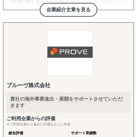
【貿易の壁を越え、アジアビジネスをつなぐプロフェッシ
・海外事業の戦略を相談できる相手が社内にいない
『販路構築チーム』
ョナル】
企業紹介文章を見る
目的：海外現地で最適なパートナーとの取引を創出する
トレーディネート株式会社は「貿易を通じて人と人をつな
【サービス概要】
↳ 商談向け資料制作
げる」という理念のもと、
↳ 企業リストアップ
海外展開を目指す企業と海外市場を結ぶ架け橋として2015
グロスペリティの特長は、**市場調査・戦略策定から、EC
↳ アポイント取得
年に創業しました。
構築・B2B営業代行・パートナー開拓・規制対応・物流ま
↳ 商談創出・交渉サポート
台湾・タイを中心としたアジア市場に特化し、
で、海外進出に必要な全工程をワンストップで提供する
↳ 契約サポート
物流と営業代行を融合させた独自のサービスで、
「一気通貫の支援体制」**にあります。情報提供にとどま
これまで多くの企業の海外進出を成功に導いてきました。
らず、現地ネットワークを活用して「実際に売れる状態」
『体制構築チーム』
をつくるところまで、実行に踏み込んで伴走します。
目的：海外現地で活動するために必要な土台をつくる
■ グローバルサポートの強み
↳ 会社設立（登記・銀行口座）
【圧倒的な台湾ネットワーク】
1. 海外営業代行（B2B）
↳ ビザ申請サポート
創業以来、台湾に毎月渡航し構築してきた強固なパートナ
ターゲットリストの作成から、オンライン・現地でのアプ
↳ 不動産探索（オフィス・倉庫・店舗・住居）
プルーヴ株式会社
ーシップにより、
ローチ、商談同席・クロージング、取引仲介スキームによ
↳ 店舗開業パッケージ（許認可・内装・採用・集客）
他社では提供できない販路開拓ルートを確保。食品、酒、
る商流構築、継続的な取引先フォローまでを代行します。
↳ 人材採用支援（現地スタッフ採用）
貴社の海外事業進出・展開をサポートさせていただ
米、庭木、観賞魚などの特殊分野でも確かな実績を持ち、
「商談化」「販路開拓」という成果に直結する実行支援で
きます
あらゆる商材の輸出入をサポートします。
す。
------------------------------------
ご利用企業からの評価
【貿易業界の"異端児"としての挑戦】
2. パートナー開拓支援
※ご利用企業から集めた評価をもとに作成
常識にとらわれない発想で、通常の貿易会社では対応困難
海外展開の成否を分けるのは「正しいパートナーとの掛け
総合評価
サポート実績数
な案件にも果敢に挑戦。