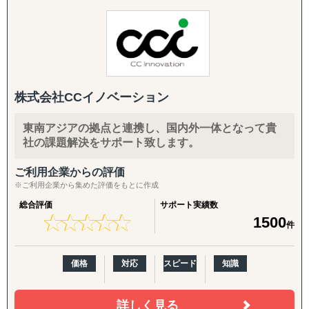
導入企業さまのニーズに応じ、以下のオプション・中長期
BtoB領域に強みを持ち、中堅・大企業の海外進出をデジタ
施策を柔軟に組み合わせてご提供します。
ルで支援する会社です。
HubSpot、SalesforceなどのCRM・MA・SFAの知見を活か
英語クリエイティブ：
し、戦略設計から実行・改善まで伴走し、リード創出と事
英語HP／LP制作、展示会配布用チラシ（One Pager）、カ
業成長に貢献します。
タログ翻訳
株式会社CCイノベーション
【業務内容】
FDA・規制対応の拡張：
・海外用WEBサイトの構築・運用（多言語対応可）
商品認証届（SKU追加）、登録工場の追加
東南アジアの拠点と連携し、国内外一体となって貴
・海外SEO・LLMO対策
社の課題解決をサポート致します。
・海外広告運用
輸出・物流：
・自社サイト分析・競合サイト分析・市場分析（海外）
輸出入代行、最適な物流体制の構築、現地在庫セットアッ
ご利用企業からの評価
・HubSpotを用いた海外マーケティング支援
プ、現地ロジスティクス構築
※ご利用企業から集めた評価をもとに作成
【ご提供できるサービス】
総合評価
サポート実績数
現地活動：
★
★
★
★
★
★
★
★
★
★
1500
・海外Webサイト構築・運用（多言語対応可）
件
展示会出展支援（市場調査・参加・企業面談・ブース出展
・海外SEO対策・LLMO対策
代行）、商談会・ポップアップイベントの企画運用、商談
・海外Web広告制作・運用
同行
価格
対応
スピード
知識
・海外SNS改善提案
・海外ECサイト改善提案
B2B深耕：
・自社サイト分析・競合サイト分析・市場分析
詳しく見る
新規アプローチ継続、契約締結アドバイス・交渉支援（売