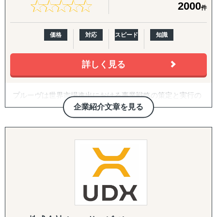
合わせ」です。開拓戦略の策定、ターゲットリストの優先
★
★
★
★
★
★
★
★
★
★
2000
件
生き物・植物の輸出入や、特殊貨物の取扱いなど、
度付け、アプローチ代行、契約・スキーム構築、そして開
専門性の高いサービスを提供しています。
拓後の現地事業開発（定例会・プロジェクト管理・ロード
マップ策定・交渉代行・ローカライズ支援）までを伴走し
価格
対応
スピード
知識
【両方向のビジネス支援】
ます。
日本から海外への展開支援だけでなく、海外企業の日本進
出もサポート。
詳しく見る
3. 越境EC支援（B2C）
輸入→保管→ピッキング→発送までのワンストップ物流体
米国Amazonを中心に、アカウント開設・商品ページ作
制により
成・コンテンツ戦略・価格/写真方針策定からFBAを前提と
プルーヴは世界市場進出における事業戦略の策定と実行の
、EC販売やオムニチャネル展開もスムーズに実現します。
した物流設計、運用・販促・販売データ分析までを一気通
サポートを行っている企業です。
貫で対応。Walmart ECや自社EC（Shopify構築・運用）に
企業紹介文章を見る
「グローバルを身近に」をミッションとし、「現地事情」
■ サービス展開
も対応します。
に精通したコンサルタントと「現地パートナー」との密な
連携による「現地のリアルな情報」を基にクライアント企
海外（台湾・タイ・シンガポール他）での営業代行
4. 規制対応（FDA）・国際物流
業様の世界市場への挑戦を成功へと導きます。
グローバル輸出入サポート（コンテナ手配、通関手続き
食品・化粧品の米国販売に不可欠なFDA対応を、施設登
等）
録・成分レビュー・英語ラベル診断/作成・現地エージェン
現地マーケットリサーチ・プロモーション支援
ト代行・全般コンサルティングまでカバー。あわせて輸出
特殊貨物（食品、植物、生物等）の輸出入対応
入代行、現地倉庫・物流オペレーションの構築まで、実務
展示会・商談会の出展代行・同行サポート
を代行・伴走します。
EC向け国際物流管理（保管・ピッキング・発送）
5. 戦略パートナーとしての伴走