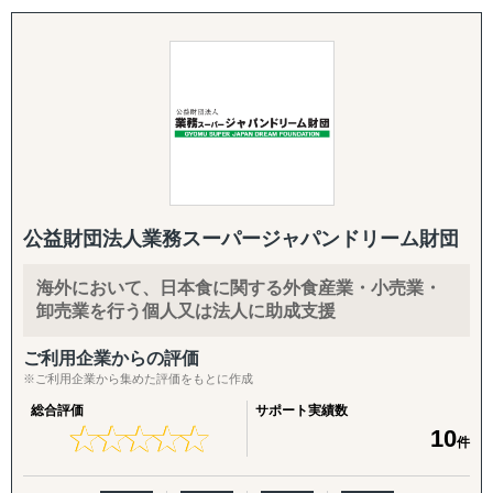
代表・池田慎也は、フランスとオランダでの駐在経験を
含む長年の貿易実務を通じて、業務プロセス改革、コスト
削減、各種許認可申請の専門家として実績を積んできまし
た。その経験を基盤に、2020年10月に行政書士事務所を開
設しました。
当事務所では、池田の豊富な知見を活かし、貿易・物流
分野と行政書士業務をワンストップで提供しています。あ
なたのビジネスに、新たな可能性と効率性をもたらすパー
トナーであり続けます。
公益財団法人業務スーパージャパンドリーム財団
■貿易・物流業務
海外において、日本食に関する外食産業・小売業・
・輸出入事業の立ち上げ・手続き
卸売業を行う個人又は法人に助成支援
・業務プロセスの強化・最適化
・コスト削減の戦略立案と実行
ご利用企業からの評価
※ご利用企業から集めた評価をもとに作成
■行政書士業務
総合評価
サポート実績数
・各種許認可の取得
★
★
★
★
★
★
★
★
★
★
10
件
・入国管理手続き
・補助金申請サポート