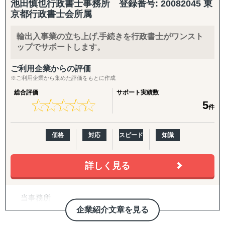
池田慎也行政書士事務所 登録番号: 20082045 東
査まで一気通貫して提出が可能です。
京都行政書士会所属
輸出入事業の立ち上げ,手続きを行政書士がワンスト
ップでサポートします。
ご利用企業からの評価
※ご利用企業から集めた評価をもとに作成
総合評価
サポート実績数
★
★
★
★
★
★
★
★
★
★
5
件
価格
対応
スピード
知識
詳しく見る
当事務所
は “learn from yesterday, live for today, hope for tomorrow” の
企業紹介文章を見る
理念のもと、企業活動を力強く支援しています。