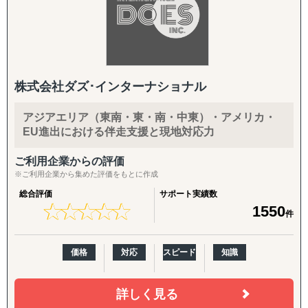
株式会社ダズ･インターナショナル
アジアエリア（東南・東・南・中東）・アメリカ・
EU進出における伴走支援と現地対応力
ご利用企業からの評価
※ご利用企業から集めた評価をもとに作成
総合評価
サポート実績数
★
★
★
★
★
★
★
★
★
★
1550
件
価格
対応
スピード
知識
詳しく見る