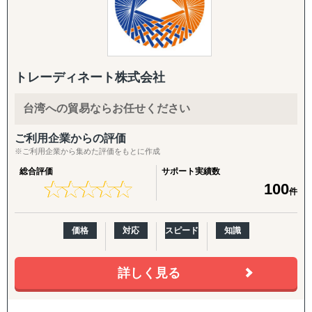
人、オレゴンとLAに物流・在庫拠点を有し、日本側の戦略
立案と米国現地での実行を、同じチームでシームレスにつ
◆以下は個別施策として各専門家チームが対応します。
なぐ体制を強みとしています。
年間約50社、累計100社以上の日本企業の海外進出をご支
『市場把握TEAM』
援。食品・日用品・キッチン用品・伝統工芸品・スポーツ
目的：海外現地を理解し、事業の成功可能性を高める
トレーディネート株式会社
用品・機械部品・化粧品など、対応業界は10以上にわたり
↳ 市場概況・規制調査
ます。「英語ができない」「輸出経験がない」中小企業の
↳ 競合調査
台湾への貿易ならお任せください
最初の一歩から、本格的な売上拡大までを、日本語で安心
↳ 企業信用調査
してご相談いただけます。
↳ 現地視察の企画・アテンド
ご利用企業からの評価
※ご利用企業から集めた評価をもとに作成
【こんなお悩みをお持ちの企業さまへ】
『集客活動チーム』
総合評価
サポート実績数
目的：海外現地で“売れる”ためのマーケティング活動を確
★
★
★
★
★
★
★
★
★
★
100
件
・海外展開に興味はあるが、「どの国に・何を・どうやっ
立する
て」売るかの方向性が定まっていない
↳ 多言語サイト制作
・現地に売り込む営業リソース・ノウハウが社内にない
↳ EC運用
価格
対応
スピード
知識
・自社に合うパートナー・代理店をどう探せばよいかわか
↳ SNS運用
らない
↳ 広告運用（Google／Meta など）
・Amazon USや越境ECに出したいが、出品・運用のノウ
詳しく見る
↳ インフルエンサー施策
ハウがない
↳ 画像・動画コンテンツ制作
・FDA登録の進め方や、現地物流の組み方に不安がある