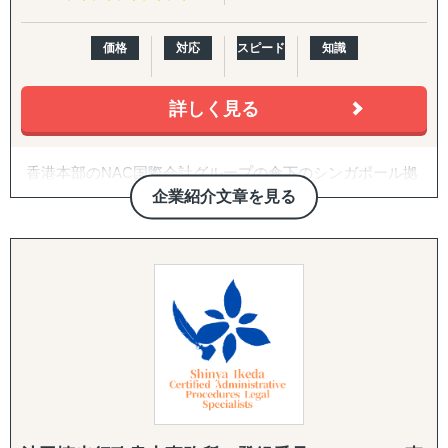
価格
対応
スピード
知識
詳しく見る
香港本部のNAC国際会計グループの傘下のシンガポール拠
点として、シンガポールやマレーシアへ進出されるご予
企業紹介文章を見る
定、進出後の日系企業様をサポートしております。
会社設立前のコンサルティング、会社設立、銀行口座開
設、就労ビザの取得、会計、税務、会社秘書役代行、M＆
Aのアドバイザリー、会社清算等をサポートしておりま
す。
東南アジアのほぼ全域にグループ事務所をもち、シンガポ
ールをハブにして海外進出する日系企業様のシンガポール
をハブにして事業展開をサポートすることができます。
グループの監査法人にて監査サービスの提供も可能で、監