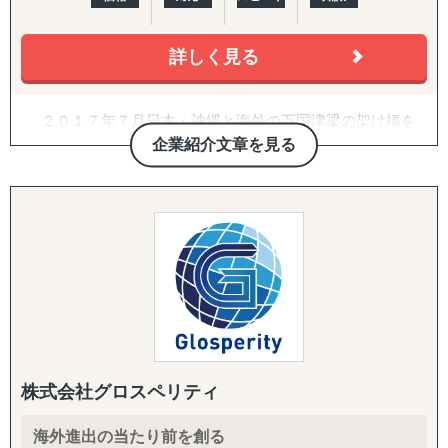
↳ アジア（中華系）：日本・香港・シンガポール・台湾・
韓国
詳しく見る
↳ アジア（中東ほか）：ドバイ・サウジアラビア・イン
ド・バングラデシュ・モンゴル
↳ 欧米：アメリカ・イギリス・フランス・ドイツ
２０１７年７月日本・沖縄と海外の万国津梁の架け橋を
※サポート内容により、対応の可否や得意・不得意な分野
目指して、企業の海外展開支援を目的として沖縄・那覇で
企業紹介文章を見る
があります。
設立。アジア・欧州を中心に沖縄県内・沖縄県外企業の海
外進出・国際展開のサポートを実施しています。２０２２
------------------------------------
年７月には観光産業の伸びの著しい石垣市に八重山事務所
を開設しております。
■ 対応施策について
沖縄をハブに、台湾・中国・香港・ベトナム・タイ・マ
レーシア・シンガポール・インドネシア・オーストラリ
◆以下はこれまで当社で実績が多く、特にニーズの高い支
ア・ニュージーランド・イギリス・ドイツ・ブラジル各国
援パッケージです。
にパートナーエージェントを配置し、アメリカ合衆国・イ
ンドは提携先を設けていますので、現地でも情報収集、視
『LocaBrain（ロカブレイン）｜海外進出 現地顧問サービ
察等も直接支援可能、幅広く皆様の海外展開とインバウン
ス』
ド事業をサポートしております。
↳ AIが出した"答えっぽいもの"を、現地のリアルで答え合
株式会社グロスペリティ
わせする。海外進出の現地顧問サービス。
海外進出の当たり前を創る