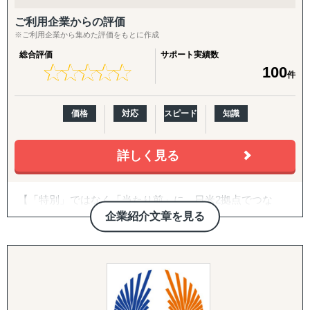
『INTERForce｜海外進出伴走サポート』
↳ 海外事業を貴社の海外事業担当者として伴走
ご利用企業からの評価
※ご利用企業から集めた評価をもとに作成
『LocaForce（ロカフォース）海外販路開拓 現地支援サー
総合評価
サポート実績数
ビス』
★
★
★
★
★
★
★
★
★
★
100
件
↳ 海外営業支援TEAMによる現地営業の即戦力化
『LocaResearch（ロカリサーチ）海外進出 市場調査サー
価格
対応
スピード
知識
ビス』
↳「どの国で売るか」から「誰に売るか」まで、意思決定
詳しく見る
素材を収集する。
『セカイキョテン｜海外会社設立サポート』
【「特別」ではなく「当たり前」に。日米2拠点でつな
↳ 現地法人・オフショア法人の設立、登記、銀行口座開設
ぐ、伴走型の海外進出支援】
企業紹介文章を見る
までをワンストップで代行
株式会社グロスペリティは、**「海外進出の成功を"特
『ビザスル｜海外ビザ取得サポート』
別"ではなく"当たり前"にする」**ことをミッションに掲
↳ 就労ビザ・長期滞在ビザなど、進出・移住に必要なビザ
げ、日本企業の海外展開を構想段階から実行・継続フェー
取得を現地連携でサポート
ズまで一気通貫で支援する海外ビジネス支援会社です。福
岡本社・東京オフィスに加え、米国ロサンゼルスに現地法
------------------------------------