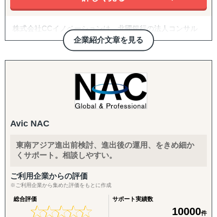
・デジタルマーケティング アドバイザリー/プランニン
買・代理店）
グ・分析
・HubSpotなどの顧客管理システム・マーケティングオー
株式会社CCイノベーションは、北國銀行の法人コンサル
B2C/プロモーション：
トメーションツール導入支援 etc
ティング部門を前身とし、経営戦略、ICT、人事、事業承
企業紹介文章を見る
Amazon広告運用・コンテンツ強化・商品数拡大、インフ
継、M&A、海外ビジネス分野において専門チームを編成し
ルエンサーマーケ、クラウドファンディング、SNS運用代
ています。日本本社には約170名のコンサルタントが在籍
行（Instagram・TikTok等）、Google広告・メディアアプロ
し、企業規模や業種を問わず、戦略立案から実行支援まで
ーチ
を一貫してサポートしています。
海外ビジネスにおいては、販路開拓に限らず、市場調査、
バックオフィス・現地体制：
事業戦略の整理、商談設計、検証、商流構築までを一連の
法人設立支援、設立後の会社運営（経理・税務等）、現地
プロジェクトとして捉え、どの段階で意思決定や設計が不
人材の採用、カスタマーサポート体制構築、商品パッケー
Avic NAC
足しているかを整理しながら、国内外一体となった伴走型
ジデザイン
の支援を行っています。
東南アジア進出前検討、進出後の運用、をきめ細か
くサポート。相談しやすい。
ご利用企業からの評価
※ご利用企業から集めた評価をもとに作成
総合評価
サポート実績数
★
★
★
★
★
★
★
★
★
★
10000
件