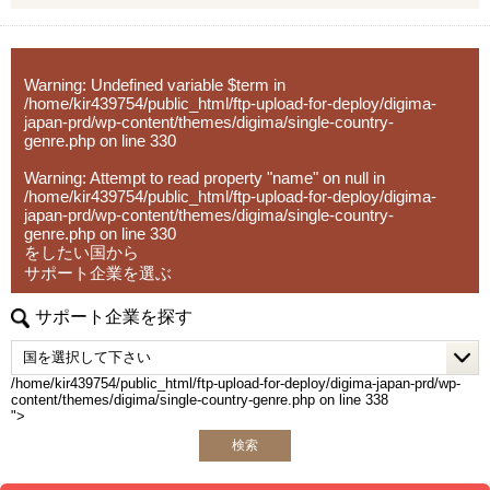
性・独創性のある技術やビジネスプラン等を持ち、海外で
事業展開する予定のある、創業前又は創業後研究開発段階
にある将来有望な法人（設立5年以内）・個人に対する支
Warning
: Undefined variable $term in
援を行います。
/home/kir439754/public_html/ftp-upload-for-deploy/digima-
2.展示会等支援
japan-prd/wp-content/themes/digima/single-country-
日本食に関する事業を海外で展開する事を希望する方々
genre.php
on line
330
に、事前調査のための展示会等参加に係る費用を支援を行
Warning
: Attempt to read property "name" on null in
います。
/home/kir439754/public_html/ftp-upload-for-deploy/digima-
japan-prd/wp-content/themes/digima/single-country-
genre.php
on line
330
【3】スポーツ大会支援事業
をしたい国から
スポーツの分野において海外で活躍しようとする人材を育
サポート企業を選ぶ
成するために、国内で開催されるスポーツ大会の充実を図
ることが必要であることから、スポーツ大会を開催する団
サポート企業を探す
体に対しての支援を行います。
/home/kir439754/public_html/ftp-upload-for-deploy/digima-japan-prd/wp-
content/themes/digima/single-country-genre.php on line
338
財源
">
検索
原則として、基本財産及び特定資産（奨学事業積立資金）
として保有する金融資産の果実を充当するが、不足した場