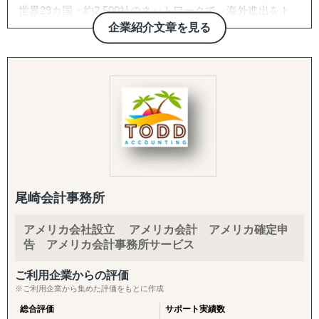
Shopeeサイト構築、サイトデザイン、翻訳業務、バナーデ
世界29カ国・約2,500社のネットワークで、海外進出をト
ルエンサーマーケ、クラウドファンディング、SNS運用代
ザイン、アカウント運用、商品保管、海外配送、広告運
ータルサポート
企業紹介文章を見る
行（Instagram・TikTok等）、Google広告・メディアアプロ
用、カスタマーサポート
ーチ
COUXU株式会社は、海外企業に向けた日本商品の調達支
12年間海外販売を自社で行っており、全てを内製化してお
援と、日本企業の海外進出支援を行っています。 世界29カ
バックオフィス・現地体制：
りますので、一気通貫で伴走サポートが可能でございま
国・約2,500社の海外顧客ネットワークを保有しており、彼
法人設立支援、設立後の会社運営（経理・税務等）、現地
す。
らから毎月届く100〜200件もの「調達依頼」を基にビジネ
人材の採用、カスタマーサポート体制構築、商品パッケー
スを展開しています。
ジデザイン
弊社ではtoCも行っておりますため、リソースが限られて
おりますので、【浅く大量の支援】より、【深く広く1社
■ マッチングプラットフォーム『セカイコネクト』
ごと】になります。本当に海外販売や、ECのパートナーを
海外企業が「今、欲しがっている商品情報」を受け取り、
探されていて、お困りの企業様を伴走支援したいと考えて
その企業へダイレクトに提案ができるサービスです。
尾崎会計事務所
おります。
■ 現場に入り込むハンズオン支援
アメリカ会社設立 アメリカ会計 アメリカ確定申
人口減少や、高齢化が進む日本。先行きが不透明な時代
プラットフォーム運営に加え、海外ビジネスを自走するた
告 アメリカ会計事務所サービス
に、私たちが紆余曲折しながら培った海外販売の実践ノウ
めの「教育プログラム」や、貴社の海外事業部の一員とし
ハウを日本企業に。【海外販売を当たり前】に行える日本
て共に動く「実務／営業／マーケティング支援」、さらに
ご利用企業からの評価
を創るお手伝いが出来ましたら幸いです。
は現地アーティストと連携したユニークなマーケティング
※ご利用企業から集めた評価をもとに作成
施策なども行っております。
弊社は代表を含め、多くの社員は、従業員数700名抱える
総合評価
サポート実績数