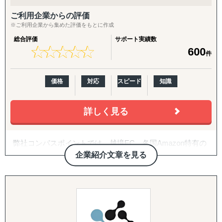
↳ 海外事業を貴社の海外事業担当者として伴走
ご利用企業からの評価
『LocaForce（ロカフォース）海外販路開拓 現地支援サー
※ご利用企業から集めた評価をもとに作成
ビス』
総合評価
サポート実績数
↳ 海外営業支援TEAMによる現地営業の即戦力化
★
★
★
★
★
★
★
★
★
★
600
件
『LocaResearch（ロカリサーチ）海外進出 市場調査サー
ビス』
価格
対応
スピード
知識
↳「どの国で売るか」から「誰に売るか」まで、意思決定
素材を収集する。
詳しく見る
『セカイキョテン｜海外会社設立サポート』
↳ 現地法人・オフショア法人の設立、登記、銀行口座開設
弊社コンパスポイントでは、越境EC、各国Amazon特有の
までをワンストップで代行
ノウハウに加え、
企業紹介文章を見る
貿易に関する知識と数多くの企業様への支援実績に基づい
『ビザスル｜海外ビザ取得サポート』
て
↳ 就労ビザ・長期滞在ビザなど、進出・移住に必要なビザ
Amazonを中心とした国内外EC全般のサポートとコンサル
取得を現地連携でサポート
ティングを提供させて頂いております。
------------------------------------
また、中小機構開のEC・IT活用支援パートナー、及び販路