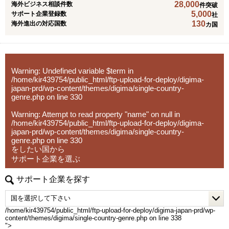
28,000
海外ビジネス相談件数
件突破
5,000
サポート企業登録数
社
そのためには会計年度末に1度話し合うよりも、1年を通し
130
海外進出の対応国数
カ国
て何度も話し合い、賢く何か月も前から、余裕をもってプ
ランニングすることが重要です。
決算期の数ヶ月前から、各クライアント様のデータを前年
Warning
: Undefined variable $term in
度の確定申告からピックアップして、お話合いの時間を持
/home/kir439754/public_html/ftp-upload-for-deploy/digima-
てるよう、お願いしています。
japan-prd/wp-content/themes/digima/single-country-
genre.php
on line
330
Warning
: Attempt to read property "name" on null in
/home/kir439754/public_html/ftp-upload-for-deploy/digima-
japan-prd/wp-content/themes/digima/single-country-
genre.php
on line
330
をしたい国から
サポート企業を選ぶ
サポート企業を探す
/home/kir439754/public_html/ftp-upload-for-deploy/digima-japan-prd/wp-
content/themes/digima/single-country-genre.php on line
338
">