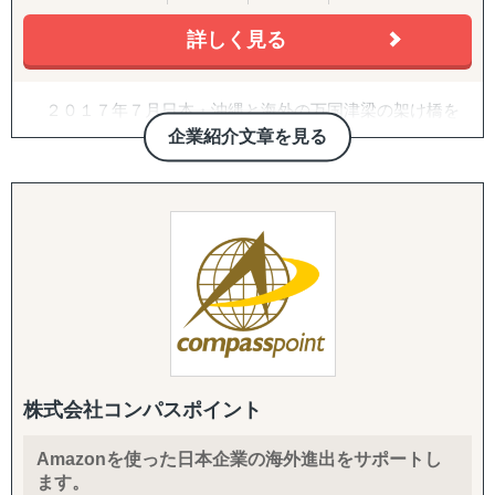
韓国
詳しく見る
↳ アジア（中東ほか）：ドバイ・サウジアラビア・イン
ド・バングラデシュ・モンゴル
↳ 欧米：アメリカ・イギリス・フランス・ドイツ
２０１７年７月日本・沖縄と海外の万国津梁の架け橋を
※サポート内容により、対応の可否や得意・不得意な分野
目指して、企業の海外展開支援を目的として沖縄・那覇で
企業紹介文章を見る
があります。
設立。アジア・欧州を中心に沖縄県内・沖縄県外企業の海
外進出・国際展開のサポートを実施しています。２０２２
------------------------------------
年７月には観光産業の伸びの著しい石垣市に八重山事務所
を開設しております。
■ 対応施策について
沖縄をハブに、台湾・中国・香港・ベトナム・タイ・マ
レーシア・シンガポール・インドネシア・オーストラリ
◆以下はこれまで当社で実績が多く、特にニーズの高い支
ア・ニュージーランド・イギリス・ドイツ・ブラジル各国
援パッケージです。
にパートナーエージェントを配置し、アメリカ合衆国・イ
ンドは提携先を設けていますので、現地でも情報収集、視
『LocaBrain（ロカブレイン）｜海外進出 現地顧問サービ
察等も直接支援可能、幅広く皆様の海外展開とインバウン
ス』
ド事業をサポートしております。
↳ AIが出した"答えっぽいもの"を、現地のリアルで答え合
株式会社コンパスポイント
わせする。海外進出の現地顧問サービス。
Amazonを使った日本企業の海外進出をサポートし
『INTERForce｜海外進出伴走サポート』
ます。