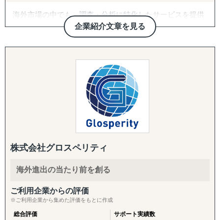
FDA・税務対応・GDPR対応サポート、
目的：海外現地で最適なパートナーとの取引を創出する
海外市場の中でも、調査・分析に特化したサービスを提供
市場調査、コンサルティング、SNSマーケティング、メデ
↳ 商談向け資料制作
しております。
ィアバイイング、現地スタッフの手配
企業紹介文章を見る
↳ 企業リストアップ
等について、弊社パートナーと共に対応させて頂きます。
↳ アポイント取得
たとえば、市場の調査・分析に関しては、外部環境の影響
↳ 商談創出・交渉サポート
を推測するPEST分析や、ビジネスモデルの仮説検証など
また、国内Amazonの場合、並行して楽天、ヤフー、自社
↳ 契約サポート
を「正確かつ包括的」に実施しております。なぜその情報
サイト、SNS、メディアサイト、広告なども含めたデジタ
が必要なのか、クライアントのご相談背景まですり合わせ
ルマーケティングのトータルサポートも実施しておりま
『体制構築チーム』
をすることを徹底していることが強みとなっています。
す。
目的：海外現地で活動するために必要な土台をつくる
↳ 会社設立（登記・銀行口座）
競合の調査・分析については、対象企業の強みや弱みを把
↳ ビザ申請サポート
握するためのSWOT分析、マーケットシェアや競合企業の
↳ 不動産探索（オフィス・倉庫・店舗・住居）
分析などを行い、「その企業がなぜ成功・失敗したのか」
↳ 店舗開業パッケージ（許認可・内装・採用・集客）
を徹底的に掘り下げます。
↳ 人材採用支援（現地スタッフ採用）
株式会社グロスペリティ
また、得られたデータや分析から、具体的な戦略と実行可
------------------------------------
海外進出の当たり前を創る
能な施策提案まで行っております。貴社の「適切な経営判
断」のために、合理的かつ包括的な支援を心がけていま
ご利用企業からの評価
す。
※ご利用企業から集めた評価をもとに作成
総合評価
サポート実績数
ありがたいことに、これまでたくさんの企業様を支援させ