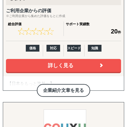
い風となり、
入口から拡大までをつなぐパッケージ
ビジネスチャンスが広がっています。
ご利用企業からの評価
挑戦を迷っている方、まずはお気軽にご相談ください。
【海外進出パッケージ（ライト）】
※ご利用企業から集めた評価をもとに作成
貴社の製品・サービスの強みを活かした、オーダーメイド
海外展開の「最初の一歩」として、有望国選定・需要調
総合評価
サポート実績数
の海外展開戦略をご提案いたします。
査・現地規制調査・初期戦略設計・初期営業仮説の整理ま
★
★
★
★
★
★
★
★
★
★
20
件
でを短期集中で実施。方向性を明確にし、次の意思決定に
つなげます。
価格
対応
スピード
知識
【海外進出パッケージ（米国）】
準備・戦略フェーズ（事前整理/分析・FDA対応・B2B/EC
詳しく見る
準備）から、実行・検証フェーズ（営業代行・パートナー
開拓、小売テスト販売、Amazon運用、販売データ分析、
次期施策立案）まで、初回販売の実現を一気通貫で支援し
【日本をもっと海外へ】
ます。
弊社は2013年から12年間、最前線で海外販売を行ってきた
企業紹介文章を見る
プロフェッショナルチームです。
【パッケージに追加・継続できる支援メニュー】
toCとtoBのハイブリッドだからこそ見えるものがありま
導入企業さまのニーズに応じ、以下のオプション・中長期
す。自分たちが行った大量なトライ＆エラーで培った独自
施策を柔軟に組み合わせてご提供します。
の海外販売ノウハウがございます。
海外販売からスタートするケースが多いですが、お取組み
英語クリエイティブ：