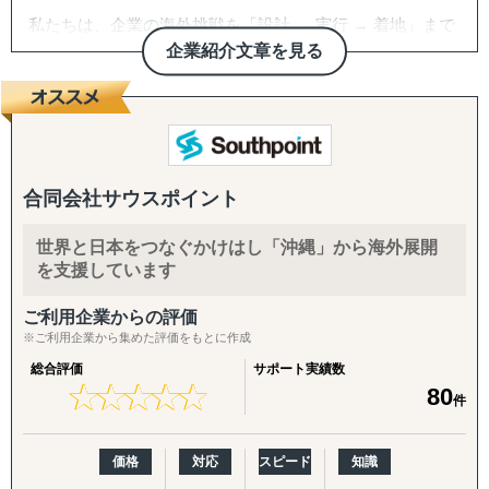
私たちは、企業の海外挑戦を「設計 → 実行 → 着地」まで
一気通貫で伴走支援します。
企業紹介文章を見る
『どの国が最適か？』を見極めるゼロ→イチの意思決定か
ら、
進出後に必ず直面する現地でのマーケティング課題まで主
要各国に常駐するメンバーが、現地起点で一貫してサポー
トします。
合同会社サウスポイント
これまでの支援歴は20年以上、実績は1,500社を超えまし
世界と日本をつなぐかけはし「沖縄」から海外展開
た。
を支援しています
※支援主要各国の現地スタッフ300人以上配置。進出後も
継続して支援できる体制を構築しています。
ご利用企業からの評価
※ご利用企業から集めた評価をもとに作成
------------------------------------
総合評価
サポート実績数
★
★
★
★
★
★
★
★
★
★
80
件
■ サポート対象国（グループ別）
↳ ASEAN主要国：タイ・ベトナム・マレーシア・カンボ
ジア・インドネシア・フィリピン・ラオス
価格
対応
スピード
知識
↳ アジア（中華系）：日本・香港・シンガポール・台湾・