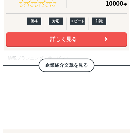
★
★
★
★
★
★
★
★
★
★
日本の大手アパレルの現場に10年いました。バイヤー、店
10000
件
長、スーパーバイザー、マネジメント、売り場変え、売れ
筋作り、仮説検証、仕組み作りなど、EC販売も、現場での
価格
対応
スピード
知識
経験が大きく役立ちます。
【現場での販売経験10年】×【EC経験12年】×【海外販売
詳しく見る
経験12年】という特殊な掛け算で、御社の海外販路拡大へ
向けたトータルサポートをいたします。
納税プランニング・サービス：
最適なタックスプランニングで、賢い節税を。
企業紹介文章を見る
貴社の目的であろう、節税を通してのセービングは、当会
計事務所にとっても一番のプライオリティです。
貴社のファイナンシャル状況はとても固有で個性的なもの
です。どの企業も二つとして同じではありません。ですか
ら一般論的なタックスプランニングをあてはめた場合の、
時間の無駄を防ぎます。
貴社独自の状況にあったタックスプランニングをカスタマ
イズ構築して、最適な節税方法をアドバイスいたします。