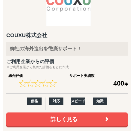
をさせていただきながら、国内への課題へも依頼されるこ
英語HP／LP制作、展示会配布用チラシ（One Pager）、カ
とが多く、現在のお取引先様は、【海外進出の課題】と
タログ翻訳
【国内の課題】のハイブリット支援が90％を占めておりま
す。
FDA・規制対応の拡張：
商品認証届（SKU追加）、登録工場の追加
一言でいうと弊社は日本を含む、世界中のEC運用回りを全
COUXU株式会社
て丸投げし、背中を預けることができる会社です。
輸出・物流：
輸出入代行、最適な物流体制の構築、現地在庫セットアッ
御社の海外進出を徹底サポート！
■海外 / 国内 Amazon支援
プ、現地ロジスティクス構築
海外Amazon構築、アカウント運用、受注管理、広告運
ご利用企業からの評価
用、海外向けクリエイティブ、商品ページ制作、翻訳業
現地活動：
※ご利用企業から集めた評価をもとに作成
務、Amazon内ブランドページ制作、顧客対応、海外配
展示会出展支援（市場調査・参加・企業面談・ブース出展
総合評価
サポート実績数
送、国内配送、FBA納品、通関、SEO対策、カスタマーサ
代行）、商談会・ポップアップイベントの企画運用、商談
★
★
★
★
★
★
★
★
★
★
400
件
ポート
同行
■Shopify 越境EC支援
B2B深耕：
価格
対応
スピード
知識
Shopifyt越境ECサイト構築、海外 / 国内配送、受注管理、
新規アプローチ継続、契約締結アドバイス・交渉支援（売
アカウント運用、海外 / 国内広告運用、翻訳業務、SEO対
買・代理店）
策、商品保管、カスタマーサポート
詳しく見る
B2C/プロモーション：
■Shopee 越境EC支援
Amazon広告運用・コンテンツ強化・商品数拡大、インフ