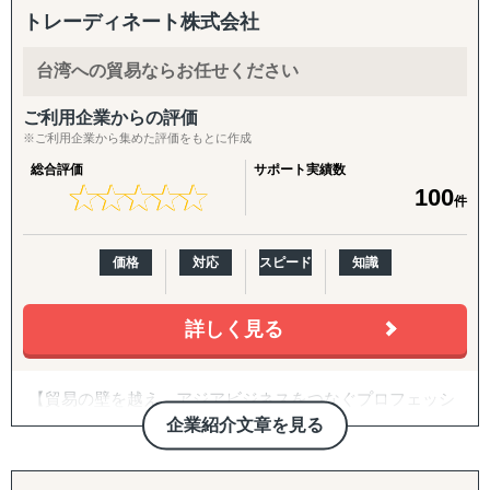
「どの国・地域に参入すべきかわからない」
援。食品・日用品・キッチン用品・伝統工芸品・スポーツ
トレーディネート株式会社
「進出に踏み切れる客観的データがない」
用品・機械部品・化粧品など、対応業界は10以上にわたり
「海外進出がはじめてだから落とし穴が多そうで困ってい
ます。「英語ができない」「輸出経験がない」中小企業の
台湾への貿易ならお任せください
る」
最初の一歩から、本格的な売上拡大までを、日本語で安心
「市場規模や成長性を正確に把握できていない」
してご相談いただけます。
ご利用企業からの評価
「公開情報が少ないニッチな市場を細かい粒度で分析した
※ご利用企業から集めた評価をもとに作成
い」
【こんなお悩みをお持ちの企業さまへ】
総合評価
サポート実績数
「現地の消費者ニーズや嗜好が理解できない」
★
★
★
★
★
★
★
★
★
★
100
件
「競合他社の動向や市場内でのポジショニング戦略が定ま
・海外展開に興味はあるが、「どの国に・何を・どうやっ
らない」
て」売るかの方向性が定まっていない
「法規制、税制、輸入関税などの複雑な規制を把握するの
・現地に売り込む営業リソース・ノウハウが社内にない
価格
対応
スピード
知識
が難しい」
・自社に合うパートナー・代理店をどう探せばよいかわか
「効果的なマーケティング戦略や販売チャネルを見つけ出
らない
せない」
・Amazon USや越境ECに出したいが、出品・運用のノウ
詳しく見る
「現地でのビジネスパートナー探しや信頼できるサプライ
ハウがない
ヤーの選定が困難」
・FDA登録の進め方や、現地物流の組み方に不安がある
【貿易の壁を越え、アジアビジネスをつなぐプロフェッシ
「その地域特有の慣習、文化を把握できていない」
・海外事業の戦略を相談できる相手が社内にいない
ョナル】
など
企業紹介文章を見る
トレーディネート株式会社は「貿易を通じて人と人をつな
【サービス概要】
げる」という理念のもと、
①市場調査