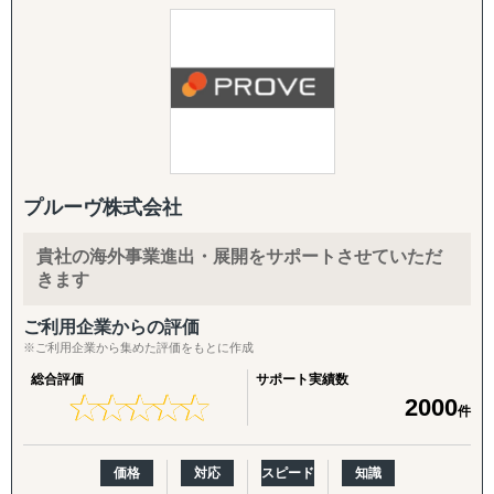
海外展開を目指す企業と海外市場を結ぶ架け橋として2015
進出を考えている市場をマクロ的視点、ミクロ的視点から
グロスペリティの特長は、**市場調査・戦略策定から、EC
年に創業しました。
調査・分析いたします。
構築・B2B営業代行・パートナー開拓・規制対応・物流ま
台湾・タイを中心としたアジア市場に特化し、
潜在ニーズやトレンド、製品・サービスの適合性など、多
で、海外進出に必要な全工程をワンストップで提供する
物流と営業代行を融合させた独自のサービスで、
岐にわたる範囲に対応しております。
「一気通貫の支援体制」**にあります。情報提供にとどま
これまで多くの企業の海外進出を成功に導いてきました。
「どういった情報があれば、適切な事業判断が下せるの
らず、現地ネットワークを活用して「実際に売れる状態」
か」といった姿勢を徹底しており、適切な情報を漏れなく
をつくるところまで、実行に踏み込んで伴走します。
■ グローバルサポートの強み
提供することができます。
【圧倒的な台湾ネットワーク】
市場調査では、有識者へのヒアリングなど多くのサービス
1. 海外営業代行（B2B）
創業以来、台湾に毎月渡航し構築してきた強固なパートナ
を展開しておりますが、貴社にとって適切な調査・分析を
ターゲットリストの作成から、オンライン・現地でのアプ
プルーヴ株式会社
ーシップにより、
ご提案させていただきます。
ローチ、商談同席・クロージング、取引仲介スキームによ
他社では提供できない販路開拓ルートを確保。食品、酒、
「バイアスがかかった状態で判断してしまっていそう」と
る商流構築、継続的な取引先フォローまでを代行します。
貴社の海外事業進出・展開をサポートさせていただ
米、庭木、観賞魚などの特殊分野でも確かな実績を持ち、
いったお悩みを抱えるご担当者の方は、壁打ちからでも対
「商談化」「販路開拓」という成果に直結する実行支援で
きます
あらゆる商材の輸出入をサポートします。
応できますので、まずはご相談ください。
す。
ご利用企業からの評価
【貿易業界の"異端児"としての挑戦】
②競合調査
2. パートナー開拓支援
※ご利用企業から集めた評価をもとに作成
常識にとらわれない発想で、通常の貿易会社では対応困難
「競合がなぜ成功・失敗したのかわからない」といったご
海外展開の成否を分けるのは「正しいパートナーとの掛け
総合評価
サポート実績数
な案件にも果敢に挑戦。
相談をよくいただきます。
合わせ」です。開拓戦略の策定、ターゲットリストの優先
★
★
★
★
★
★
★
★
★
★
2000
件
生き物・植物の輸出入や、特殊貨物の取扱いなど、
弊社の競合調査では、競合の戦略を徹底的に解剖し、貴社
度付け、アプローチ代行、契約・スキーム構築、そして開
専門性の高いサービスを提供しています。
のマーケティング戦略の支援まで実施します。
拓後の現地事業開発（定例会・プロジェクト管理・ロード
サービス内容としては、業界の第一線を走る方への一次取
マップ策定・交渉代行・ローカライズ支援）までを伴走し
価格
対応
スピード
知識
【両方向のビジネス支援】
材などをご提供しております。
ます。