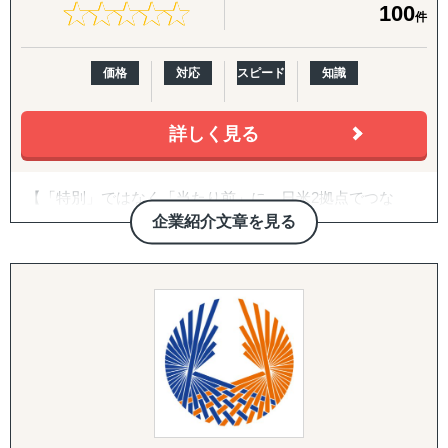
★
★
★
★
★
★
★
★
★
★
100
件
ていただきましたが、相談いただくほどんどの企業様が、
「どの国・地域に参入すべきかわからない」
「進出に踏み切れる客観的データがない」
価格
対応
スピード
知識
「海外進出がはじめてだから落とし穴が多そうで困ってい
る」
などいったお悩みを抱えています。こういったお悩みの企
詳しく見る
業のご担当者は、ぜひ一度、アクシアマーケティングにご
連絡ください。
【「特別」ではなく「当たり前」に。日米2拠点でつな
東南アジアや中国、韓国、インドをはじめ、北米や欧州と
ぐ、伴走型の海外進出支援】
企業紹介文章を見る
いった幅広い国・地域での調査実績があり、調査・分析に
特化している弊社が、貴社の海外事業の成功に向けて、伴
株式会社グロスペリティは、**「海外進出の成功を"特
走支援させていただきます。
別"ではなく"当たり前"にする」**ことをミッションに掲
げ、日本企業の海外展開を構想段階から実行・継続フェー
【主要サービスメニュー】
ズまで一気通貫で支援する海外ビジネス支援会社です。福
市場調査
岡本社・東京オフィスに加え、米国ロサンゼルスに現地法
競合分析
人、オレゴンとLAに物流・在庫拠点を有し、日本側の戦略
アライアンス支援
立案と米国現地での実行を、同じチームでシームレスにつ
なぐ体制を強みとしています。
【よくご相談いただく内容】
年間約50社、累計100社以上の日本企業の海外進出をご支