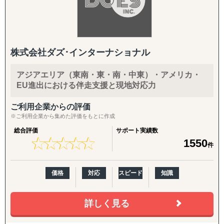
株式会社ダズ･インターナショナル
アジアエリア（東南・東・南・中東）・アメリカ・
EU進出における伴走支援と現地対応力
ご利用企業からの評価
※ご利用企業から集めた評価をもとに作成
総合評価
サポート実績数
★
★
★
★
★
★
★
★
★
★
1550
件
価格
対応
スピード
知識
詳しく見る