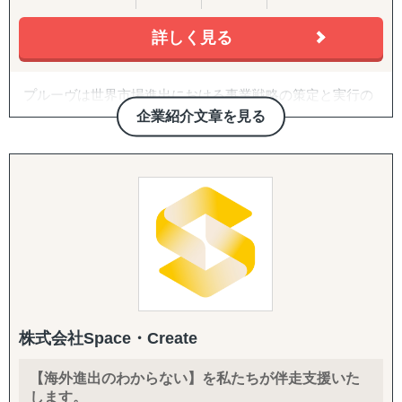
日本から海外への展開支援だけでなく、海外企業の日本進
また、他社が関わる分野の調査ということもあり、匿名性
出もサポート。
詳しく見る
や守秘義務も徹底遵守しています。そのため、クライアン
3. 越境EC支援（B2C）
輸入→保管→ピッキング→発送までのワンストップ物流体
トからも大変好評をいただいております。
米国Amazonを中心に、アカウント開設・商品ページ作
制により
成・コンテンツ戦略・価格/写真方針策定からFBAを前提と
プルーヴは世界市場進出における事業戦略の策定と実行の
、EC販売やオムニチャネル展開もスムーズに実現します。
③アライアンス支援
した物流設計、運用・販促・販売データ分析までを一気通
サポートを行っている企業です。
双方に適切なパートナーシップ構築であることをポリシー
貫で対応。Walmart ECや自社EC（Shopify構築・運用）に
企業紹介文章を見る
「グローバルを身近に」をミッションとし、「現地事情」
■ サービス展開
としています。
も対応します。
に精通したコンサルタントと「現地パートナー」との密な
数多くの企業と提携を結んでいる弊社が、貴社の適切なパ
連携による「現地のリアルな情報」を基にクライアント企
海外（台湾・タイ・シンガポール他）での営業代行
ートナーをご提案させていただきます。
4. 規制対応（FDA）・国際物流
業様の世界市場への挑戦を成功へと導きます。
グローバル輸出入サポート（コンテナ手配、通関手続き
海外進出をご検討されている企業さまに多くご依頼を受け
食品・化粧品の米国販売に不可欠なFDA対応を、施設登
等）
ているサービスの1つです。
録・成分レビュー・英語ラベル診断/作成・現地エージェン
現地マーケットリサーチ・プロモーション支援
「はじめての国・地域」だからこそ、事業を成功させるに
ト代行・全般コンサルティングまでカバー。あわせて輸出
特殊貨物（食品、植物、生物等）の輸出入対応
は、協業することは重要な要素となってきます。
入代行、現地倉庫・物流オペレーションの構築まで、実務
展示会・商談会の出展代行・同行サポート
自信をもって、提携企業様をご提案させていただきますの
を代行・伴走します。
EC向け国際物流管理（保管・ピッキング・発送）
で、ぜひ一度ご相談ください。
5. 戦略パートナーとしての伴走
「貿易をしたくてもできない」という壁を取り除き、
社内に海外事業の専門人材がいない企業さまの「意思決定
株式会社Space・Create
中小企業でも海外市場で成功できるよう、専門知識と情熱
の壁打ち相手」として、継続的に併走。米国プランでは
をもってサポートします。
CEO/COOがプロジェクトマネージャーとして直接関与
【海外進出のわからない】を私たちが伴走支援いた
特に台湾市場では、日本製品への高い信頼と円安傾向が追
し、責任を持って成果にコミットします。
します。