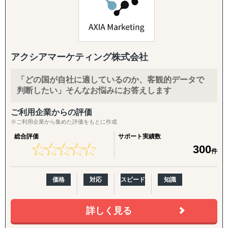
開拓支援アドバイザー、
◆以下は個別施策として各専門家チームが対応します。
JICAマッチング相談窓口コンサルタント、
複数の銀行の専門家として企業様のご支援をさせて頂いて
『市場把握TEAM』
おり、
目的：海外現地を理解し、事業の成功可能性を高める
また、中小機構、銀行、地方自治体、出島 等が主催する
↳ 市場概況・規制調査
アクシアマーケティング株式会社
各種セミナーでの登壇も行っております。
↳ 競合調査
↳ 企業信用調査
「どの国が自社に適しているのか、客観的データで
日本Amazonはもちろん、北米、欧州、インド、オースト
↳ 現地視察の企画・アテンド
判断したい」そんなお悩みにお答えします
ラリア、サウジ、UAE、
トルコ、シンガポールAmazonなどへの進出サポートを行
『集客活動チーム』
ご利用企業からの評価
っており、
目的：海外現地で“売れる”ためのマーケティング活動を確
※ご利用企業から集めた評価をもとに作成
中小企業から大手まで、またAmazonに出品可能なあらゆ
立する
総合評価
サポート実績数
る商品に対応致します。
↳ 多言語サイト制作
★
★
★
★
★
★
★
★
★
★
300
件
↳ EC運用
企業様が海外Amazonへ進出される際にハードルとなる、
↳ SNS運用
Amazon販売アカウントの開設、翻訳、商品画像・動画撮
↳ 広告運用（Google／Meta など）
価格
対応
スピード
知識
影、商品登録、国際配送、
↳ インフルエンサー施策
多言語カスタマーサポート、国際送金サポート、PL保険、
↳ 画像・動画コンテンツ制作
Amazon内広告を含む集客、
詳しく見る
テクニカルサポート、アカウント運用代行、著作権・
『販路構築チーム』