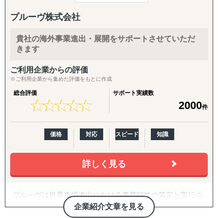
ットワーク
ターゲットリストの作成から、オンライン・現地でのアプ
ローチ、商談同席・クロージング、取引仲介スキームによ
プルーヴ株式会社
■サービス概要
日本やアジアの大学教授陣との連携により、学術的な観点
る商流構築、継続的な取引先フォローまでを代行します。
株式会社Visalは、ASEAN地域、特にインドネシアを中心
を取り入れた専門知識のインプッ
「商談化」「販路開拓」という成果に直結する実行支援で
貴社の海外事業進出・展開をサポートさせていただ
としたビジネス展開を目指す企業に対し、現地調査、視
トだけでなく、様々な専門家・有識者の窓口として応用も
す。
きます
察、販路開拓、法規制対応、そして事業推進に至るまで、
できます。また、このようなネッ
現地特化型の実践的なサービスを提供しています。
トワークを活用し産学連携プロジェクトを企画することも
2. パートナー開拓支援
ご利用企業からの評価
当社が持つ強固な現地ネットワークと日本人プロジェクト
可能です。
海外展開の成否を分けるのは「正しいパートナーとの掛け
※ご利用企業から集めた評価をもとに作成
チームの専門知識を駆使し、机上の検討を超えた「現場実
合わせ」です。開拓戦略の策定、ターゲットリストの優先
総合評価
サポート実績数
行力」と「最短最適解」で、クライアント企業を成功へ導
度付け、アプローチ代行、契約・スキーム構築、そして開
★
★
★
★
★
★
★
★
★
★
2000
件
きます。
■地場にネットワークを持つ調査会社との連携
拓後の現地事業開発（定例会・プロジェクト管理・ロード
マップ策定・交渉代行・ローカライズ支援）までを伴走し
■主なサービス内容
大規模な調査については、現地の内情に精通した各国の現
ます。
価格
対応
スピード
知識
1. 海外販路開拓・マーケティング
地調査会社や、その地域特有の文化、
・市場調査および競合分析
言語、法律、習慣を熟知した地場系の調査会社と連携する
3. 越境EC支援（B2C）
・現地視察のアレンジおよび同行支援
詳しく見る
ことで、よりローカルな視点で
米国Amazonを中心に、アカウント開設・商品ページ作
・現地プロモーションやテストマーケティングの実施
精度の高い情報収集と分析を可能にしています。
成・コンテンツ戦略・価格/写真方針策定からFBAを前提と
・販路/パートナー候補先獲得から契約までの一貫支援
した物流設計、運用・販促・販売データ分析までを一気通
プルーヴは世界市場進出における事業戦略の策定と実行の
2. 設立準備および手続き支援
貫で対応。Walmart ECや自社EC（Shopify構築・運用）に
サポートを行っている企業です。
・現地法人の設立や駐在員事務所設立
企業紹介文章を見る
も対応します。
「グローバルを身近に」をミッションとし、「現地事情」
・法規制・ライセンス取得、各種行政手続き対応
【実績のある国】