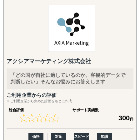
が、本当に必要な情報は、依然として現地でその業界に従
面談したい」というスポットご相談から承ります。
◆以下は個別施策として各専門家チームが対応します。
事する専門家にしか分からないという現実は変わっていま
せん。
・スモールスタート対応(月額8万円〜のGEO/EOR)
『市場把握TEAM』
まずは現地法人を作らずに人だけ採用したい、テストマー
目的：海外現地を理解し、事業の成功可能性を高める
私たちは、東南アジアで長年培ってきた実績とネットワー
ケティングからはじめたいというお客様向けに、月額8万
↳ 市場概況・規制調査
クを活かし、市場理解、海外展開戦略立案、拠点立上支
円〜の雇用代行(GEO/EOR)をご用意。海外進出の最初の一
↳ 競合調査
援、サプライヤー探索、販路開拓（販売代理店探索）、
歩を、低リスク・低コストで踏み出していただけます。
↳ 企業信用調査
M&A支援等、海外事業に関連する課題に対して、現地の提
↳ 現地視察の企画・アテンド
携先と密接に連携し、実践的かつ成果に直結するソリュー
・海外進出支援(法人設立〜撤退まで)
アクシアマーケティング株式会社
ションを提供しています。
進出相談・現地視察アテンドから、登記・各種ライセンス
『集客活動チーム』
取得、株主税務番号(PAN等)取得、銀行口座開設、進出後
「どの国が自社に適しているのか、客観的データで
目的：海外現地で“売れる”ためのマーケティング活動を確
私たちは、お客様の海外事業の成功を最優先に考え、貴社
の継続サポート、撤退・閉鎖まで一気通貫で対応します。
判断したい」そんなお悩みにお答えします
立する
のパートナーおよびプロジェクトコーディネーターとし
↳ 多言語サイト制作
て、貴社海外事業の発展に貢献いたします。
・クロスボーダーM&A(海外M&A)
ご利用企業からの評価
↳ EC運用
※ご利用企業から集めた評価をもとに作成
海外企業の買収・売却によるスピード進出・スピード撤退
↳ SNS運用
をご支援。ターゲット選定、買収戦略立案、デューデリジ
↳ 広告運用（Google／Meta など）
総合評価
サポート実績数
ェンス、バリュエーション、契約、ポストM&Aまでワンス
★
★
★
★
★
★
★
★
★
★
↳ インフルエンサー施策
300
件
トップで対応します。
↳ 画像・動画コンテンツ制作
・国際税務・監査・労務
価格
対応
スピード
知識
『販路構築チーム』