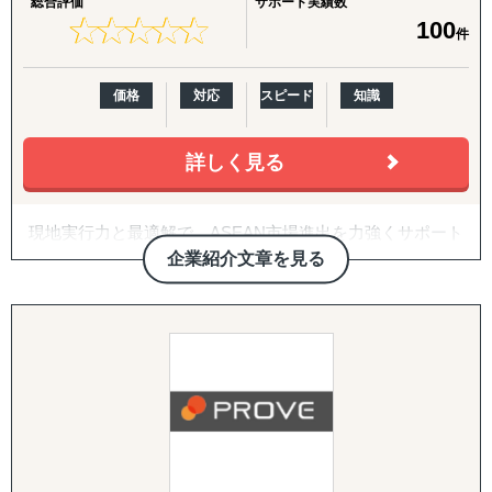
総合評価
サポート実績数
④『徹底したフォローアップとスピーディーなバックアッ
・海外展開に興味はあるが、「どの国に・何を・どうやっ
弊社の競合調査では、競合の戦略を徹底的に解剖し、貴社
★
★
★
★
★
★
★
★
★
★
100
件
プ体制』
て」売るかの方向性が定まっていない
のマーケティング戦略の支援まで実施します。
・現地に売り込む営業リソース・ノウハウが社内にない
サービス内容としては、業界の第一線を走る方への一次取
>>> 様々なニーズにマッチした最適なソリューション
・自社に合うパートナー・代理店をどう探せばよいかわか
材などをご提供しております。
価格
対応
スピード
知識
で迅速にサポートします。
らない
また、他社が関わる分野の調査ということもあり、匿名性
・Amazon USや越境ECに出したいが、出品・運用のノウ
や守秘義務も徹底遵守しています。そのため、クライアン
ハウがない
詳しく見る
トからも大変好評をいただいております。
・FDA登録の進め方や、現地物流の組み方に不安がある
【世界に広がるレイン独自のネットワーク】
・海外事業の戦略を相談できる相手が社内にいない
③アライアンス支援
現地実行力と最適解で、ASEAN市場進出を力強くサポート
双方に適切なパートナーシップ構築であることをポリシー
する。
■日本と海外を熟知した専門家とのパートナーシップ
【サービス概要】
企業紹介文章を見る
としています。
株式会社Visal
数多くの企業と提携を結んでいる弊社が、貴社の適切なパ
レインとパートナーシップを結んでいる専門家は、現地の
グロスペリティの特長は、**市場調査・戦略策定から、EC
ートナーをご提案させていただきます。
言語と日本語、または英語を解し、
構築・B2B営業代行・パートナー開拓・規制対応・物流ま
海外進出をご検討されている企業さまに多くご依頼を受け
一般的なコンサルティング会社とは一線を画す、現場共動
日本企業を含む多くのグローバル企業との幅広いプロジェ
で、海外進出に必要な全工程をワンストップで提供する
ているサービスの1つです。
型の進出支援を提供します。
クト経験を持っており、日本国内
「一気通貫の支援体制」**にあります。情報提供にとどま
「はじめての国・地域」だからこそ、事業を成功させるに
と海外双方の視点からビジネスを熟知しています。
らず、現地ネットワークを活用して「実際に売れる状態」
は、協業することは重要な要素となってきます。
Visalはレポート提出だけではなく現地での実行、アドバイ
をつくるところまで、実行に踏み込んで伴走します。
自信をもって、提携企業様をご提案させていただきますの
スではなく共同推進で、企業様の現地事業を成功まで導く
で、ぜひ一度ご相談ください。
唯一の存在です。
■東南アジアすべての国にIT・経営学系等の教授陣とのネ
1. 海外営業代行（B2B）