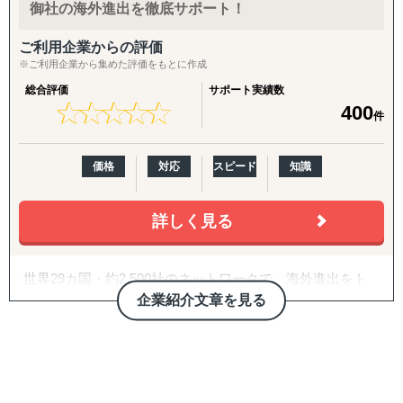
教育など）の海外展開実績に基づく、実践的なアドバイス
きましょう。
プ、現地ロジスティクス構築
御社の海外進出を徹底サポート！
を提供
現地活動：
ご利用企業からの評価
＜支援スコープ＞
展示会出展支援（市場調査・参加・企業面談・ブース出展
※ご利用企業から集めた評価をもとに作成
・調査/戦略から、現地パートナー発掘、現地拠点/オペレ
代行）、商談会・ポップアップイベントの企画運用、商談
総合評価
サポート実績数
ーション構築、M&A、海外営業/顧客獲得、現地事業マネ
同行
★
★
★
★
★
★
★
★
★
★
400
件
ジメントまで、一気通貫で支援
・グローバル企業から中堅/中小/スタートアップ企業ま
B2B深耕：
で、企業規模を問わずに多様な海外進出ニーズに応じたソ
新規アプローチ継続、契約締結アドバイス・交渉支援（売
価格
対応
スピード
知識
リューションを提供
買・代理店）
・B2B領域（商社/卸売/製造/自動車/物流/化学/建設/テクノ
ロジー）、B2C領域（小売/パーソナルケア/ヘルスケア/食
詳しく見る
B2C/プロモーション：
品/店舗サービス/エンターテイメントなど）で、3,000件以
Amazon広告運用・コンテンツ強化・商品数拡大、インフ
上の豊富なプロジェクト実績を有する
ルエンサーマーケ、クラウドファンディング、SNS運用代
世界29カ国・約2,500社のネットワークで、海外進出をト
行（Instagram・TikTok等）、Google広告・メディアアプロ
＜主要サービスメニュー＞
ータルサポート
企業紹介文章を見る
ーチ
① 初期投資を抑えつつ、海外取引拡大を通した円安メリッ
トの最大化を目的とする、デジタルマーケティングを活用
COUXU株式会社は、海外企業に向けた日本商品の調達支
バックオフィス・現地体制：
した海外潜在顧客発掘、および、海外販路開拓支援
援と、日本企業の海外進出支援を行っています。 世界29カ
法人設立支援、設立後の会社運営（経理・税務等）、現地
② 現地市場で不足する機能を補完し、海外事業の立ち上げ
国・約2,500社の海外顧客ネットワークを保有しており、彼
人材の採用、カスタマーサポート体制構築、商品パッケー
＆立て直しを伴走型で支援するプロフェッショナル人材派
らから毎月届く100〜200件もの「調達依頼」を基にビジネ
ジデザイン