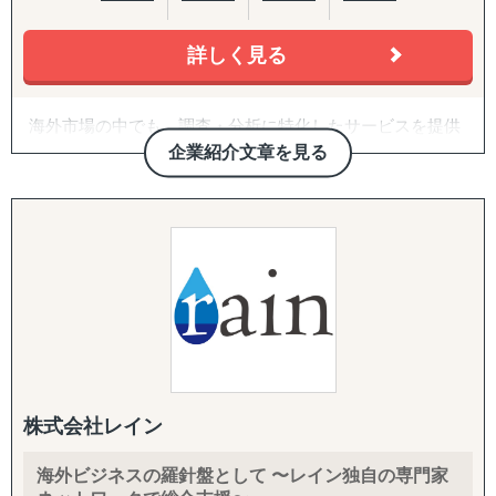
各国の税務・会計、移転価格、子会社監査、人事労務制度
目的：海外現地で最適なパートナーとの取引を創出する
設計、駐在員税務、グローバル税務戦略まで、会計事務所
↳ 商談向け資料制作
詳しく見る
を母体とした専門家ネットワークで網羅します。
↳ 企業リストアップ
↳ アポイント取得
↳ 商談創出・交渉サポート
海外市場の中でも、調査・分析に特化したサービスを提供
↳ 契約サポート
しております。
企業紹介文章を見る
『体制構築チーム』
たとえば、市場の調査・分析に関しては、外部環境の影響
目的：海外現地で活動するために必要な土台をつくる
を推測するPEST分析や、ビジネスモデルの仮説検証など
↳ 会社設立（登記・銀行口座）
を「正確かつ包括的」に実施しております。なぜその情報
↳ ビザ申請サポート
が必要なのか、クライアントのご相談背景まですり合わせ
↳ 不動産探索（オフィス・倉庫・店舗・住居）
をすることを徹底していることが強みとなっています。
↳ 店舗開業パッケージ（許認可・内装・採用・集客）
↳ 人材採用支援（現地スタッフ採用）
競合の調査・分析については、対象企業の強みや弱みを把
握するためのSWOT分析、マーケットシェアや競合企業の
------------------------------------
分析などを行い、「その企業がなぜ成功・失敗したのか」
を徹底的に掘り下げます。
株式会社レイン
また、得られたデータや分析から、具体的な戦略と実行可
海外ビジネスの羅針盤として 〜レイン独自の専門家
能な施策提案まで行っております。貴社の「適切な経営判