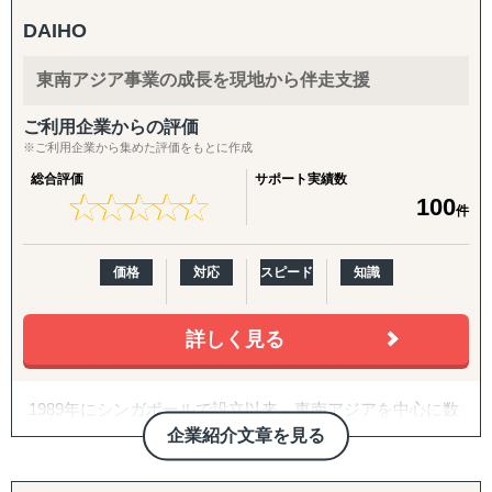
また、自社拠点を持たない国についても、現地パートナ
↳ 海外事業を貴社の海外事業担当者として伴走
ー・提携専門家とのネットワークを通じて、世界どこでも
DAIHO
対応可能な体制を構築しています。
『LocaForce（ロカフォース）海外販路開拓 現地支援サー
東南アジア事業の成長を現地から伴走支援
ビス』
海外進出のご相談・市場調査から、現地法人設立、海外子
↳ 海外営業支援TEAMによる現地営業の即戦力化
会社管理、クロスボーダーM&A、事業戦略再構築、撤退ま
ご利用企業からの評価
で、国際ビジネスのすべてのフェーズをワンストップでサ
※ご利用企業から集めた評価をもとに作成
『LocaResearch（ロカリサーチ）海外進出 市場調査サー
ポート。
ビス』
総合評価
サポート実績数
↳「どの国で売るか」から「誰に売るか」まで、意思決定
★
★
★
★
★
★
★
★
★
★
100
件
特に、会計・税務・法務・労務・人事の専門家を各国で内
素材を収集する。
製していることが、他のコンサルティングファームにはな
い強みです。
『セカイキョテン｜海外会社設立サポート』
価格
対応
スピード
知識
↳ 現地法人・オフショア法人の設立、登記、銀行口座開設
〈主要サービス〉
までをワンストップで代行
詳しく見る
・販路開拓 現地企業マッチング(出島での小規模ニーズに
『ビザスル｜海外ビザ取得サポート』
対応)
↳ 就労ビザ・長期滞在ビザなど、進出・移住に必要なビザ
1989年にシンガポールで設立以来、東南アジアを中心に数
海外販路拡大、提携先・代理店のリストアップ、合弁パー
取得を現地連携でサポート
多くの日系企業の海外進出と事業拡大を支援してきまし
企業紹介文章を見る
トナー探しを単発でもお請けします。
た。情報通信技術の普及や支援機関の増加により、過去に
各国の現地拠点・駐在員のネットワークに加え、拠点のな
------------------------------------
比べて多くの情報を容易に取得できるようになりました
い国も提携専門家経由で対応。「まず1〜2社、現地候補と