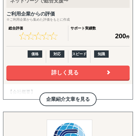
ネットワークで総合支援〜
断」のために、合理的かつ包括的な支援を心がけていま
す。
ご利用企業からの評価
※ご利用企業から集めた評価をもとに作成
ありがたいことに、これまでたくさんの企業様を支援させ
総合評価
サポート実績数
ていただきましたが、相談いただくほどんどの企業様が、
★
★
★
★
★
★
★
★
★
★
200
件
「どの国・地域に参入すべきかわからない」
「進出に踏み切れる客観的データがない」
「海外進出がはじめてだから落とし穴が多そうで困ってい
価格
対応
スピード
知識
る」
などいったお悩みを抱えています。こういったお悩みの企
業のご担当者は、ぜひ一度、アクシアマーケティングにご
詳しく見る
連絡ください。
【会社概要】
東南アジアや中国、韓国、インドをはじめ、北米や欧州と
いった幅広い国・地域での調査実績があり、調査・分析に
企業紹介文章を見る
■私たちレインは、世界40カ国以上にわたり構築された専
特化している弊社が、貴社の海外事業の成功に向けて、伴
門家とのネットワークで、様々な日本
走支援させていただきます。
企業のグローバルな展望に基づいた海外進出の支援をし
ています。
【主要サービスメニュー】
市場調査