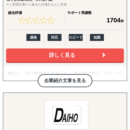
韓国
※ご利用企業から集めた評価をもとに作成
↳ アジア（中東ほか）：ドバイ・サウジアラビア・イン
総合評価
サポート実績数
ド・バングラデシュ・モンゴル
★
★
★
★
★
★
★
★
★
★
1704
件
↳ 欧米：アメリカ・イギリス・フランス・ドイツ
※サポート内容により、対応の可否や得意・不得意な分野
があります。
価格
対応
スピード
知識
------------------------------------
詳しく見る
■ 対応施策について
弊社は、会計事務所を母体とし、26か国34拠点・グループ
◆以下はこれまで当社で実績が多く、特にニーズの高い支
従業員357名のグローバルコンサルティングファームで
企業紹介文章を見る
援パッケージです。
す。
『LocaBrain（ロカブレイン）｜海外進出 現地顧問サービ
2007年に日本の会計事務所として初めてインドに進出し、
ス』
翌年ASEAN一帯、中南米等にも展開。
↳ AIが出した"答えっぽいもの"を、現地のリアルで答え合
20年近い海外実務の蓄積があり、実績・ノウハウも豊富に
わせする。海外進出の現地顧問サービス。
ございます。
『INTERForce｜海外進出伴走サポート』