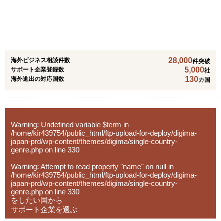
遣
スを展開しています。
③ アジア圏での「デジタル」ビジネス事業機会の抽出＆評
価、戦略構築から事業立ち上げまでの海外事業デジタルト
■ マッチングプラットフォーム『セカイコネクト』
ランスフォーメーションに係るトータルサポート
海外企業が「今、欲しがっている商品情報」を受け取り、
④ 市場環境変動に即した手触り感あるインサイトを抽出す
その企業へダイレクトに提案ができるサービスです。
28,000
海外ビジネス相談件数
る海外市場調査＆参入戦略構築
件突破
5,000
サポート企業登録数
社
⑤ アジア特有の中小案件M&A案件発掘から交渉/実行/PMI
■ 現場に入り込むハンズオン支援
130
海外進出の対応国数
カ国
までをカバーする海外M&A一気通貫支援
プラットフォーム運営に加え、海外ビジネスを自走するた
⑥ 既存サプライチェーン体制の分析/評価/最適化、およ
めの「教育プログラム」や、貴社の海外事業部の一員とし
び、直接材＆間接材の調達コスト削減
て共に動く「実務／営業／マーケティング支援」、さらに
は現地アーティストと連携したユニークなマーケティング
Warning
: Undefined variable $term in
施策なども行っております。
/home/kir439754/public_html/ftp-upload-for-deploy/digima-
japan-prd/wp-content/themes/digima/single-country-
genre.php
on line
330
Warning
: Attempt to read property "name" on null in
/home/kir439754/public_html/ftp-upload-for-deploy/digima-
japan-prd/wp-content/themes/digima/single-country-
genre.php
on line
330
をしたい国から
サポート企業を選ぶ