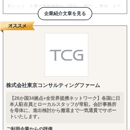
私たちは、企業の海外挑戦を「設計 → 実行 → 着地」まで
一気通貫で伴走支援します。
企業紹介文章を見る
『どの国が最適か？』を見極めるゼロ→イチの意思決定か
ら、
進出後に必ず直面する現地でのマーケティング課題まで主
要各国に常駐するメンバーが、現地起点で一貫してサポー
トします。
これまでの支援歴は20年以上、実績は1,500社を超えまし
た。
※支援主要各国の現地スタッフ300人以上配置。進出後も
継続して支援できる体制を構築しています。
株式会社東京コンサルティングファーム
------------------------------------
【26か国34拠点+全世界提携ネットワーク】各国に日
本人駐在員とローカルスタッフが常駐。会計事務所
■ サポート対象国（グループ別）
を母体に、進出検討から撤退まで一気通貫でサポー
↳ ASEAN主要国：タイ・ベトナム・マレーシア・カンボ
トいたします。
ジア・インドネシア・フィリピン・ラオス
↳ アジア（中華系）：日本・香港・シンガポール・台湾・
ご利用企業からの評価