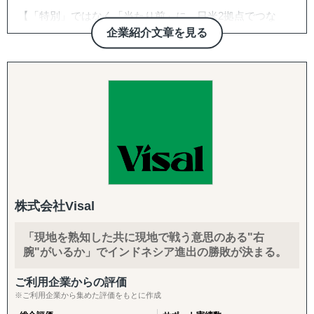
「その地域特有の慣習、文化を把握できていない」
①『日本からの視点と世界のトレンドの交差点から最新情
【「特別」ではなく「当たり前」に。日米2拠点でつな
など
報を提供』
ぐ、伴走型の海外進出支援】
企業紹介文章を見る
①市場調査
>>> 世界40カ国のネットワークで国内・海外の視点か
株式会社グロスペリティは、**「海外進出の成功を"特
進出を考えている市場をマクロ的視点、ミクロ的視点から
ら最新の調査・分析を実施します。
別"ではなく"当たり前"にする」**ことをミッションに掲
調査・分析いたします。
げ、日本企業の海外展開を構想段階から実行・継続フェー
潜在ニーズやトレンド、製品・サービスの適合性など、多
ズまで一気通貫で支援する海外ビジネス支援会社です。福
岐にわたる範囲に対応しております。
②『複数カ国の調査・コーディネーションを同時に実施可
岡本社・東京オフィスに加え、米国ロサンゼルスに現地法
「どういった情報があれば、適切な事業判断が下せるの
能』
人、オレゴンとLAに物流・在庫拠点を有し、日本側の戦略
か」といった姿勢を徹底しており、適切な情報を漏れなく
立案と米国現地での実行を、同じチームでシームレスにつ
提供することができます。
>>> 海外進出の様々な局面において、ワンストップサ
なぐ体制を強みとしています。
市場調査では、有識者へのヒアリングなど多くのサービス
ービスを効率的に提供します。
年間約50社、累計100社以上の日本企業の海外進出をご支
を展開しておりますが、貴社にとって適切な調査・分析を
援。食品・日用品・キッチン用品・伝統工芸品・スポーツ
ご提案させていただきます。
株式会社Visal
用品・機械部品・化粧品など、対応業界は10以上にわたり
「バイアスがかかった状態で判断してしまっていそう」と
③『大手調査会社・シンクタンクとの信頼と実績』
ます。「英語ができない」「輸出経験がない」中小企業の
いったお悩みを抱えるご担当者の方は、壁打ちからでも対
「現地を熟知した共に現地で戦う意思のある"右
最初の一歩から、本格的な売上拡大までを、日本語で安心
応できますので、まずはご相談ください。
腕"がいるか」でインドネシア進出の勝敗が決まる。
>>> 企業のバックエンドとして、あらゆるストラテジ
してご相談いただけます。
ーに対応してきた経験があります。
②競合調査
ご利用企業からの評価
【こんなお悩みをお持ちの企業さまへ】
「競合がなぜ成功・失敗したのかわからない」といったご
※ご利用企業から集めた評価をもとに作成
相談をよくいただきます。