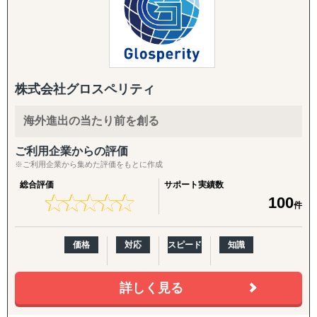
■レイン独自のネットワークは現地語・日本語を解する多
競合分析
数の専門調査員や、様々な専門領域を
アライアンス支援
持つ大学教授陣、また、現地の内情に精通した各国の調
査会社などから構成されます。
【よくご相談いただく内容】
「どの国・地域に参入すべきかわからない」
■カバーする地域は東アジア、東南アジア、南アジア、中
「進出に踏み切れる客観的データがない」
株式会社グロスペリティ
東、欧州、アフリカ、北米、中南米
「海外進出がはじめてだから落とし穴が多そうで困ってい
及び、世界各地における効果的な調査とその分析によ
る」
海外進出の当たり前を創る
り、現地の最新状況をつぶさに把握する
「市場規模や成長性を正確に把握できていない」
ことが可能です。
「公開情報が少ないニッチな市場を細かい粒度で分析した
ご利用企業からの評価
い」
※ご利用企業から集めた評価をもとに作成
■レインは現地のリサーチだけでなく、海外視察のプラニ
「現地の消費者ニーズや嗜好が理解できない」
総合評価
サポート実績数
ングからビジネスパートナーの発掘、
「競合他社の動向や市場内でのポジショニング戦略が定ま
★
★
★
★
★
★
★
★
★
★
100
件
商談のコーディネートもサポート。海外進出においてあ
らない」
らゆる局面のニーズに対応した包括的な
「法規制、税制、輸入関税などの複雑な規制を把握するの
ソリューションを提供しています。
が難しい」
価格
対応
スピード
知識
「効果的なマーケティング戦略や販売チャネルを見つけ出
せない」
「現地でのビジネスパートナー探しや信頼できるサプライ
詳しく見る
【レインの特徴】
ヤーの選定が困難」