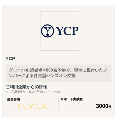
に精通したコンサルタントと「現地パートナー」との密な
3. 人的支援
4. 規制対応（FDA）・国際物流
連携による「現地のリアルな情報」を基にクライアント企
・現地人材の採用および育成支援
東アジア >>> 中国・韓国・台湾・香港
食品・化粧品の米国販売に不可欠なFDA対応を、施設登
業様の世界市場への挑戦を成功へと導きます。
・現地パートナー企業との連携交渉
東南アジア >>> タイ・インドネシア・ベトナム・フィリ
録・成分レビュー・英語ラベル診断/作成・現地エージェン
・文化やビジネスマナーに関するトレーニング
ピン・マレーシア・シンガポール 他
ト代行・全般コンサルティングまでカバー。あわせて輸出
4. 海外進出戦略・事業計画支援
南アジア >>> インド・スリランカ・ネパール・パキスタ
入代行、現地倉庫・物流オペレーションの構築まで、実務
・持続可能なビジネスモデルの構築と実行支援
ン・バングラデシュ
を代行・伴走します。
・物流・サプライチェーンの最適化
中東 >>> トルコ・UAE・サウジアラビア
欧州 >>> イギリス・スペイン・イタリア・フランス・ド
5. 戦略パートナーとしての伴走
■弊社Visalが選ばれる理由
イツ・スウェーデン
社内に海外事業の専門人材がいない企業さまの「意思決定
・現地実行力と強固なネットワーク：
アフリカ >>> 南アフリカ・エジプト・ジンバブエ・ケニ
の壁打ち相手」として、継続的に併走。米国プランでは
YCP
インドネシアを含むASEAN主要5カ国（フィリピン、マレ
ア
CEO/COOがプロジェクトマネージャーとして直接関与
ーシア、ベトナム、タイ）に特化した現地密着型のサポー
北米 >>> アメリカ・カナダ
し、責任を持って成果にコミットします。
グローバル25拠点✕800名体制で、現地に根付いたメ
トを実現。
中南米 >>> ブラジル・アルゼンチン・メキシコ
入口から拡大までをつなぐパッケージ
ンバーによる伴走型ハンズオン支援
・成果コミット型のアプローチ：
【海外進出パッケージ（ライト）】
ご利用企業からの評価
単なる助言やデスクワークではなく、進出後の事業推進ま
海外展開の「最初の一歩」として、有望国選定・需要調
※ご利用企業から集めた評価をもとに作成
で伴走します。
査・現地規制調査・初期戦略設計・初期営業仮説の整理ま
総合評価
サポート実績数
でを短期集中で実施。方向性を明確にし、次の意思決定に
★
★
★
★
★
★
★
★
★
★
3000
件
・柔軟かつ包括的なサービス提供：
つなげます。
企業様ごとに最適化したカスタムメイドの支援を提供しま