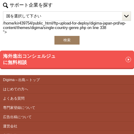
サポート企業を探す
/home/kir439754/public_html/ftp-upload-for-deploy/digima-japan-prd/wp-
content/themes/digima/single-country-genre.php on line
338
">
検索
海外進出コンシェルジュ
に無料相談
Digima～出島～トップ
はじめての方へ
よくある質問
専門家登録について
広告出稿について
運営会社