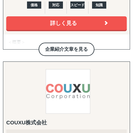
す。
【海外進出パッケージ（米国）】
価格
対応
スピード
知識
準備・戦略フェーズ（事前整理/分析・FDA対応・B2B/EC
■対応エリア
準備）から、実行・検証フェーズ（営業代行・パートナー
詳しく見る
Visalはインドネシアを中心に、以下の主要国を対象とした
開拓、小売テスト販売、Amazon運用、販売データ分析、
サービスを展開しています：
次期施策立案）まで、初回販売の実現を一気通貫で支援し
・インドネシア
ます。
＜概要＞
・フィリピン
・アジアを中心とする世界21拠点、コンサルタント800名
企業紹介文章を見る
・マレーシア
【パッケージに追加・継続できる支援メニュー】
体制を有する、日系独立系では最大級のコンサルティング
・ベトナム
導入企業さまのニーズに応じ、以下のオプション・中長期
ファーム（東証上場）
・タイ
施策を柔軟に組み合わせてご提供します。
＜サービス特長＞
※その他の新興国・地域についてもご相談いただけます。
英語クリエイティブ：
・現地に根付いたローカルメンバーと日本人メンバーが協
英語HP／LP制作、展示会配布用チラシ（One Pager）、カ
働した伴走型ハンズオン支援、顧客ニーズに応じた柔軟な
タログ翻訳
現地対応が可能
■お問い合わせください。
・マッキンゼー/ボストンコンサルティンググループ/ゴー
ASEAN市場でのビジネス成功を目指す企業の強力なパート
FDA・規制対応の拡張：
ルドマンサックス/P&G/Google出身者が、グローバルノウ
ナーとして、Visalは確かな実行力でサポートします。
商品認証届（SKU追加）、登録工場の追加
ハウを提供
・コンサルティング事業と併行して、当社グループで展開
輸出・物流：
COUXU株式会社
する自社事業群（パーソナルケア/飲食業/ヘルスケア/卸売/
株式会社Visalと共に、ASEAN市場で新たな未来を切り拓
輸出入代行、最適な物流体制の構築、現地在庫セットアッ