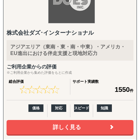
株式会社ダズ･インターナショナル
アジアエリア（東南・東・南・中東）・アメリカ・
EU進出における伴走支援と現地対応力
ご利用企業からの評価
※ご利用企業から集めた評価をもとに作成
総合評価
サポート実績数
★
★
★
★
★
★
★
★
★
★
1550
件
価格
対応
スピード
知識
詳しく見る