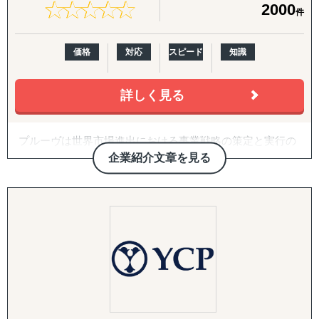
行力」と「最短最適解」で、クライアント企業を成功へ導
度付け、アプローチ代行、契約・スキーム構築、そして開
★
★
★
★
★
★
★
★
★
★
2000
件
きます。
拓後の現地事業開発（定例会・プロジェクト管理・ロード
マップ策定・交渉代行・ローカライズ支援）までを伴走し
■主なサービス内容
ます。
価格
対応
スピード
知識
1. 海外販路開拓・マーケティング
・市場調査および競合分析
3. 越境EC支援（B2C）
・現地視察のアレンジおよび同行支援
詳しく見る
米国Amazonを中心に、アカウント開設・商品ページ作
・現地プロモーションやテストマーケティングの実施
成・コンテンツ戦略・価格/写真方針策定からFBAを前提と
・販路/パートナー候補先獲得から契約までの一貫支援
した物流設計、運用・販促・販売データ分析までを一気通
プルーヴは世界市場進出における事業戦略の策定と実行の
2. 設立準備および手続き支援
貫で対応。Walmart ECや自社EC（Shopify構築・運用）に
サポートを行っている企業です。
・現地法人の設立や駐在員事務所設立
企業紹介文章を見る
も対応します。
「グローバルを身近に」をミッションとし、「現地事情」
・法規制・ライセンス取得、各種行政手続き対応
に精通したコンサルタントと「現地パートナー」との密な
3. 人的支援
4. 規制対応（FDA）・国際物流
連携による「現地のリアルな情報」を基にクライアント企
・現地人材の採用および育成支援
食品・化粧品の米国販売に不可欠なFDA対応を、施設登
業様の世界市場への挑戦を成功へと導きます。
・現地パートナー企業との連携交渉
録・成分レビュー・英語ラベル診断/作成・現地エージェン
・文化やビジネスマナーに関するトレーニング
ト代行・全般コンサルティングまでカバー。あわせて輸出
4. 海外進出戦略・事業計画支援
入代行、現地倉庫・物流オペレーションの構築まで、実務
・持続可能なビジネスモデルの構築と実行支援
を代行・伴走します。
・物流・サプライチェーンの最適化
5. 戦略パートナーとしての伴走
■弊社Visalが選ばれる理由
社内に海外事業の専門人材がいない企業さまの「意思決定