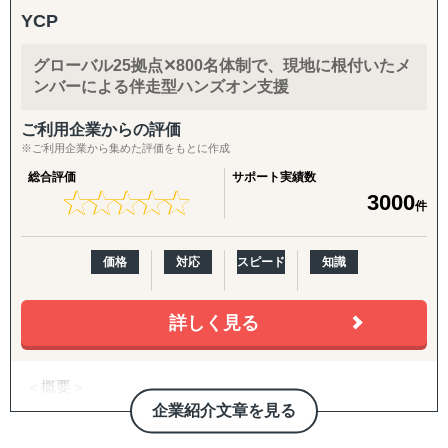
・現地実行力と強固なネットワーク：
の壁打ち相手」として、継続的に併走。米国プランでは
YCP
インドネシアを含むASEAN主要5カ国（フィリピン、マレ
CEO/COOがプロジェクトマネージャーとして直接関与
ーシア、ベトナム、タイ）に特化した現地密着型のサポー
し、責任を持って成果にコミットします。
グローバル25拠点✕800名体制で、現地に根付いたメ
トを実現。
入口から拡大までをつなぐパッケージ
ンバーによる伴走型ハンズオン支援
・成果コミット型のアプローチ：
【海外進出パッケージ（ライト）】
ご利用企業からの評価
単なる助言やデスクワークではなく、進出後の事業推進ま
海外展開の「最初の一歩」として、有望国選定・需要調
※ご利用企業から集めた評価をもとに作成
で伴走します。
査・現地規制調査・初期戦略設計・初期営業仮説の整理ま
総合評価
サポート実績数
でを短期集中で実施。方向性を明確にし、次の意思決定に
★
★
★
★
★
★
★
★
★
★
3000
件
・柔軟かつ包括的なサービス提供：
つなげます。
企業様ごとに最適化したカスタムメイドの支援を提供しま
す。
【海外進出パッケージ（米国）】
価格
対応
スピード
知識
準備・戦略フェーズ（事前整理/分析・FDA対応・B2B/EC
■対応エリア
準備）から、実行・検証フェーズ（営業代行・パートナー
詳しく見る
Visalはインドネシアを中心に、以下の主要国を対象とした
開拓、小売テスト販売、Amazon運用、販売データ分析、
サービスを展開しています：
次期施策立案）まで、初回販売の実現を一気通貫で支援し
・インドネシア
ます。
＜概要＞
・フィリピン
・アジアを中心とする世界21拠点、コンサルタント800名
企業紹介文章を見る
・マレーシア
【パッケージに追加・継続できる支援メニュー】
体制を有する、日系独立系では最大級のコンサルティング
・ベトナム
導入企業さまのニーズに応じ、以下のオプション・中長期