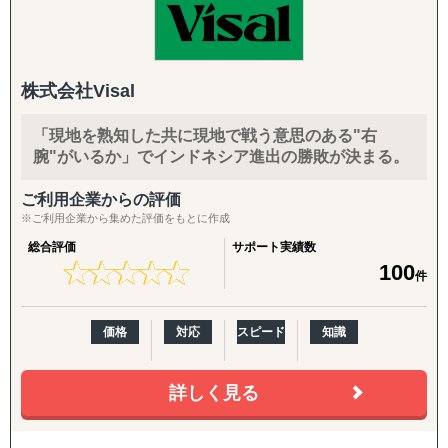
立案と米国現地での実行を、同じチームでシームレスにつ
◆以下は個別施策として各専門家チームが対応します。
なぐ体制を強みとしています。
年間約50社、累計100社以上の日本企業の海外進出をご支
『市場把握TEAM』
援。食品・日用品・キッチン用品・伝統工芸品・スポーツ
目的：海外現地を理解し、事業の成功可能性を高める
株式会社Visal
用品・機械部品・化粧品など、対応業界は10以上にわたり
↳ 市場概況・規制調査
ます。「英語ができない」「輸出経験がない」中小企業の
↳ 競合調査
「現地を熟知した共に現地で戦う意思のある"右
最初の一歩から、本格的な売上拡大までを、日本語で安心
↳ 企業信用調査
腕"がいるか」でインドネシア進出の勝敗が決まる。
してご相談いただけます。
↳ 現地視察の企画・アテンド
ご利用企業からの評価
【こんなお悩みをお持ちの企業さまへ】
『集客活動チーム』
※ご利用企業から集めた評価をもとに作成
目的：海外現地で“売れる”ためのマーケティング活動を確
総合評価
サポート実績数
・海外展開に興味はあるが、「どの国に・何を・どうやっ
立する
★
★
★
★
★
★
★
★
★
★
100
件
て」売るかの方向性が定まっていない
↳ 多言語サイト制作
・現地に売り込む営業リソース・ノウハウが社内にない
↳ EC運用
・自社に合うパートナー・代理店をどう探せばよいかわか
↳ SNS運用
価格
対応
スピード
知識
らない
↳ 広告運用（Google／Meta など）
・Amazon USや越境ECに出したいが、出品・運用のノウ
↳ インフルエンサー施策
ハウがない
詳しく見る
↳ 画像・動画コンテンツ制作
・FDA登録の進め方や、現地物流の組み方に不安がある
・海外事業の戦略を相談できる相手が社内にいない
『販路構築チーム』