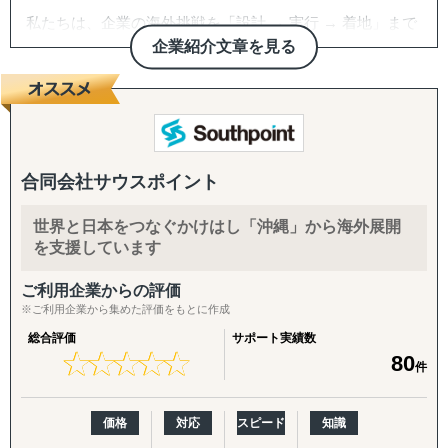
私たちは、企業の海外挑戦を「設計 → 実行 → 着地」まで
一気通貫で伴走支援します。
企業紹介文章を見る
『どの国が最適か？』を見極めるゼロ→イチの意思決定か
ら、
進出後に必ず直面する現地でのマーケティング課題まで主
要各国に常駐するメンバーが、現地起点で一貫してサポー
トします。
合同会社サウスポイント
これまでの支援歴は20年以上、実績は1,500社を超えまし
世界と日本をつなぐかけはし「沖縄」から海外展開
た。
を支援しています
※支援主要各国の現地スタッフ300人以上配置。進出後も
継続して支援できる体制を構築しています。
ご利用企業からの評価
※ご利用企業から集めた評価をもとに作成
------------------------------------
総合評価
サポート実績数
★
★
★
★
★
★
★
★
★
★
80
件
■ サポート対象国（グループ別）
↳ ASEAN主要国：タイ・ベトナム・マレーシア・カンボ
ジア・インドネシア・フィリピン・ラオス
価格
対応
スピード
知識
↳ アジア（中華系）：日本・香港・シンガポール・台湾・