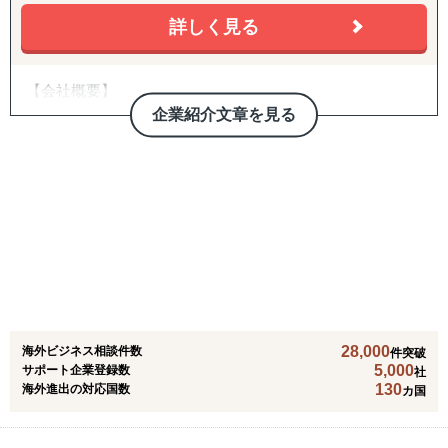
詳しく見る
【会社概要】
日本企業が海外進出を検討する際、最も大きな不安は「現
企業紹介文章を見る
地の情報が分からない」「信頼できるパートナーがいるの
か」「本当に事業として成り立つのか」という点にありま
す。
弊社FSCは、そうした不安を解消し、日本企業様が安心し
て海外展開に取り組めるよう、モンゴル・ベトナムに特化
した現地密着型の進出支援を行っています。
ベトナムでは2012年より現地展開を開始し、2016年にはハ
ノイに現地法人を設立。現在も日本人スタッフが常駐し、
市場調査、販路開拓、販売パートナー探索、会社設立支援
28,000
海外ビジネス相談件数
など、多くの日本企業様をサポートしてまいりました。人
件突破
5,000
サポート企業登録数
社
口1億人を超える成長市場として、製造業、小売業、飲食
130
海外進出の対応国数
カ国
業など幅広い業種でビジネスチャンスが拡大しています。
また近年は、モンゴル進出に関するご相談も増加していま