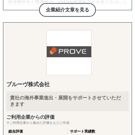
現地実行力と最適解で、ASEAN市場進出を力強くサポート
目的：海外現地で最適なパートナーとの取引を創出する
する。
【サービス概要】
企業紹介文章を見る
↳ 商談向け資料制作
株式会社Visal
↳ 企業リストアップ
グロスペリティの特長は、**市場調査・戦略策定から、EC
↳ アポイント取得
構築・B2B営業代行・パートナー開拓・規制対応・物流ま
↳ 商談創出・交渉サポート
一般的なコンサルティング会社とは一線を画す、現場共動
で、海外進出に必要な全工程をワンストップで提供する
↳ 契約サポート
型の進出支援を提供します。
「一気通貫の支援体制」**にあります。情報提供にとどま
らず、現地ネットワークを活用して「実際に売れる状態」
『体制構築チーム』
Visalはレポート提出だけではなく現地での実行、アドバイ
をつくるところまで、実行に踏み込んで伴走します。
目的：海外現地で活動するために必要な土台をつくる
スではなく共同推進で、企業様の現地事業を成功まで導く
↳ 会社設立（登記・銀行口座）
唯一の存在です。
1. 海外営業代行（B2B）
↳ ビザ申請サポート
ターゲットリストの作成から、オンライン・現地でのアプ
↳ 不動産探索（オフィス・倉庫・店舗・住居）
ローチ、商談同席・クロージング、取引仲介スキームによ
↳ 店舗開業パッケージ（許認可・内装・採用・集客）
プルーヴ株式会社
■サービス概要
る商流構築、継続的な取引先フォローまでを代行します。
↳ 人材採用支援（現地スタッフ採用）
株式会社Visalは、ASEAN地域、特にインドネシアを中心
「商談化」「販路開拓」という成果に直結する実行支援で
貴社の海外事業進出・展開をサポートさせていただ
としたビジネス展開を目指す企業に対し、現地調査、視
す。
------------------------------------
きます
察、販路開拓、法規制対応、そして事業推進に至るまで、
現地特化型の実践的なサービスを提供しています。
2. パートナー開拓支援
ご利用企業からの評価
当社が持つ強固な現地ネットワークと日本人プロジェクト
海外展開の成否を分けるのは「正しいパートナーとの掛け
※ご利用企業から集めた評価をもとに作成
チームの専門知識を駆使し、机上の検討を超えた「現場実
合わせ」です。開拓戦略の策定、ターゲットリストの優先
総合評価
サポート実績数