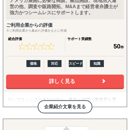
アメリカ展開に必要な商談、拠点開設、現地法人運
いのが東南アジア諸国への進出実務です。
営の他、調査や販路開拓、M&Aまで経営者弁護士が
強力かつシームレスにサポートします。
豊富な経験と現地での最先端の知識・情報・コネクション
を元に、東南アジア圏に特化した経営コンサルティングサ
ご利用企業からの評価
ービスを提供し、旬なクライアント企業の経営課題に全力
※ご利用企業から集めた評価をもとに作成
で取り組んで参ります。
総合評価
サポート実績数
★
★
★
★
★
★
★
★
★
★
50
提供サービス：
件
■海外市場調査業務
海外市場調査・進出戦略策定支援
価格
対応
スピード
知識
販売代理店＆パートナー発掘 (B2B)
取引先信用調査 (シンガポール、ベトナム、インドネシ
ア）
詳しく見る
■経営コンサルティング（進出済企業様向け）
サンフランシスコ本社のほか、東京と福岡に事務所を置
各種取引に伴う国際税務アドバイス・意見書
き、日本企業の米国進出をワンストップで支援しておりま
企業紹介文章を見る
契約書Review（及び必要であればパートナー交渉業務）
す。自らも米国で事業を行っており、ビジネスをベース
現地人事・労務コンサルティング
に、ローカルコミュニティと強固なネットワークを築いて
います。商慣習の違いを踏まえた地に足を付けた支援を行
■M&Aアドバイザリー