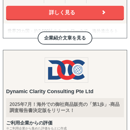
・B2B領域（商社/卸売/製造/自動車/物流/化学/建設/テクノ
ロジー）、B2C領域（小売/パーソナルケア/ヘルスケア/食
詳しく見る
B2C/プロモーション：
品/店舗サービス/エンターテイメントなど）で、3,000件以
Amazon広告運用・コンテンツ強化・商品数拡大、インフ
上の豊富なプロジェクト実績を有する
ルエンサーマーケ、クラウドファンディング、SNS運用代
世界29カ国・約2,500社のネットワークで、海外進出をト
行（Instagram・TikTok等）、Google広告・メディアアプロ
＜主要サービスメニュー＞
ータルサポート
企業紹介文章を見る
ーチ
① 初期投資を抑えつつ、海外取引拡大を通した円安メリッ
トの最大化を目的とする、デジタルマーケティングを活用
COUXU株式会社は、海外企業に向けた日本商品の調達支
バックオフィス・現地体制：
した海外潜在顧客発掘、および、海外販路開拓支援
援と、日本企業の海外進出支援を行っています。 世界29カ
法人設立支援、設立後の会社運営（経理・税務等）、現地
② 現地市場で不足する機能を補完し、海外事業の立ち上げ
国・約2,500社の海外顧客ネットワークを保有しており、彼
人材の採用、カスタマーサポート体制構築、商品パッケー
＆立て直しを伴走型で支援するプロフェッショナル人材派
らから毎月届く100〜200件もの「調達依頼」を基にビジネ
ジデザイン
遣
スを展開しています。
③ アジア圏での「デジタル」ビジネス事業機会の抽出＆評
価、戦略構築から事業立ち上げまでの海外事業デジタルト
■ マッチングプラットフォーム『セカイコネクト』
Dynamic Clarity Consulting Pte Ltd
ランスフォーメーションに係るトータルサポート
海外企業が「今、欲しがっている商品情報」を受け取り、
④ 市場環境変動に即した手触り感あるインサイトを抽出す
その企業へダイレクトに提案ができるサービスです。
2025年7月！海外での御社商品販売の「第1歩」-商品
る海外市場調査＆参入戦略構築
調査報告書決定版をリリース！
⑤ アジア特有の中小案件M&A案件発掘から交渉/実行/PMI
■ 現場に入り込むハンズオン支援
までをカバーする海外M&A一気通貫支援
プラットフォーム運営に加え、海外ビジネスを自走するた
ご利用企業からの評価
⑥ 既存サプライチェーン体制の分析/評価/最適化、およ
めの「教育プログラム」や、貴社の海外事業部の一員とし
※ご利用企業から集めた評価をもとに作成