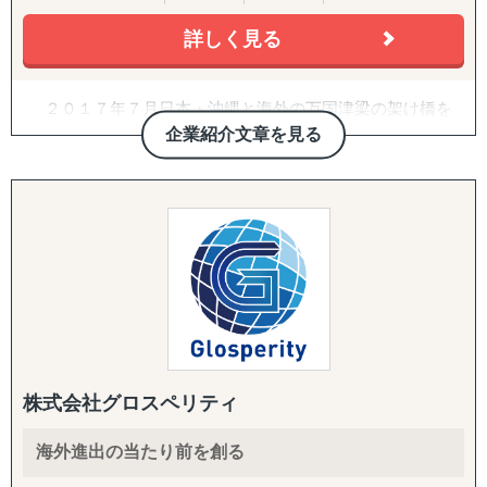
韓国
詳しく見る
↳ アジア（中東ほか）：ドバイ・サウジアラビア・イン
ド・バングラデシュ・モンゴル
↳ 欧米：アメリカ・イギリス・フランス・ドイツ
２０１７年７月日本・沖縄と海外の万国津梁の架け橋を
※サポート内容により、対応の可否や得意・不得意な分野
目指して、企業の海外展開支援を目的として沖縄・那覇で
企業紹介文章を見る
があります。
設立。アジア・欧州を中心に沖縄県内・沖縄県外企業の海
外進出・国際展開のサポートを実施しています。２０２２
------------------------------------
年７月には観光産業の伸びの著しい石垣市に八重山事務所
を開設しております。
■ 対応施策について
沖縄をハブに、台湾・中国・香港・ベトナム・タイ・マ
レーシア・シンガポール・インドネシア・オーストラリ
◆以下はこれまで当社で実績が多く、特にニーズの高い支
ア・ニュージーランド・イギリス・ドイツ・ブラジル各国
援パッケージです。
にパートナーエージェントを配置し、アメリカ合衆国・イ
ンドは提携先を設けていますので、現地でも情報収集、視
『LocaBrain（ロカブレイン）｜海外進出 現地顧問サービ
察等も直接支援可能、幅広く皆様の海外展開とインバウン
ス』
ド事業をサポートしております。
↳ AIが出した"答えっぽいもの"を、現地のリアルで答え合
株式会社グロスペリティ
わせする。海外進出の現地顧問サービス。
海外進出の当たり前を創る
『INTERForce｜海外進出伴走サポート』