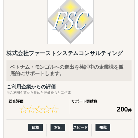
います。また、CEOが弁護士として活動しており、法律を
ASEAN M&A”独占”「売」案件の情報提供
軸にした高品質なサービスを提供しながら、日米の弁護
M&A Daily News運営
士・会計士・税理士といった各種専門家とも協働して、シ
ームレスで迅速に貴社をサポートします。
■法人設立・会計サービス（シンガポール、ベトナム）
事前～事後のフィージビリティスタディ、販路開拓、現地
現地法人設立
法人設立、現地法人運営まであらゆるフェーズでの支援業
現地法人運営支援業務（記帳代行、税務、監査、給与計
務が可能です。また、不動産取引・管理業、企業のM&Aも
算、銀行支払支援）
ご支援いたします。その他、不明点等ありましたら、お気
株式会社ファーストシステムコンサルティング
軽にご相談ください。
ベトナム・モンゴルへの進出を検討中の企業様を徹
底的にサポートします。
ご利用企業からの評価
※ご利用企業から集めた評価をもとに作成
総合評価
サポート実績数
★
★
★
★
★
★
★
★
★
★
200
件
価格
対応
スピード
知識