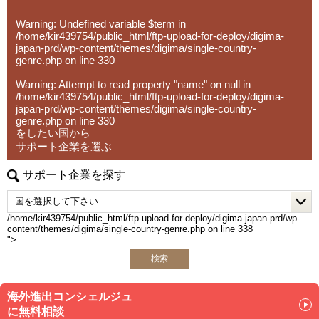
す。モンゴルは豊富な鉱物資源と親日的な国民性を持ち、
Warning
: Undefined variable $term in
大企業がまだ本格参入していない分野も多く、中堅・中小
/home/kir439754/public_html/ftp-upload-for-deploy/digima-
企業にとって大きな可能性を持つ市場です。弊社では現地
japan-prd/wp-content/themes/digima/single-country-
ネットワークを活かし、市場調査から販売パートナー紹
genre.php
on line
330
介、会社設立まで実践的な支援を行っています。
Warning
: Attempt to read property "name" on null in
/home/kir439754/public_html/ftp-upload-for-deploy/digima-
海外進出は、単に海外に商品を販売するだけではありませ
japan-prd/wp-content/themes/digima/single-country-
genre.php
on line
330
ん。
をしたい国から
「どの国に進出すべきか」「現地で本当に需要があるの
サポート企業を選ぶ
か」「誰と組むべきか」など、事前準備が成功を大きく左
右します。弊社では、お客様ごとの状況や目的に合わせ、
サポート企業を探す
現地目線で具体的かつ現実的なアドバイスを行い、伴走型
で支援しています。
/home/kir439754/public_html/ftp-upload-for-deploy/digima-japan-prd/wp-
content/themes/digima/single-country-genre.php on line
338
これまで製造業、建設業、化粧品、小売、飲食業など多様
">
な業界で支援実績があり、海外展開が初めての企業様にも
検索
安心してご相談いただける体制を整えています。
「海外進出は難しそう」という不安を、
海外進出コンシェルジュ
「まず相談してみよう」に変えること。
に無料相談