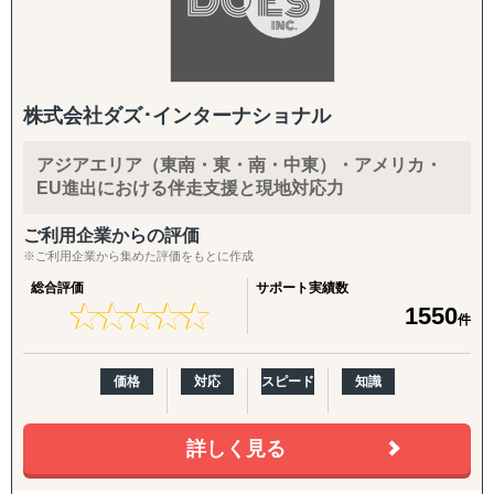
株式会社ダズ･インターナショナル
アジアエリア（東南・東・南・中東）・アメリカ・
EU進出における伴走支援と現地対応力
ご利用企業からの評価
※ご利用企業から集めた評価をもとに作成
総合評価
サポート実績数
★
★
★
★
★
★
★
★
★
★
1550
件
価格
対応
スピード
知識
詳しく見る