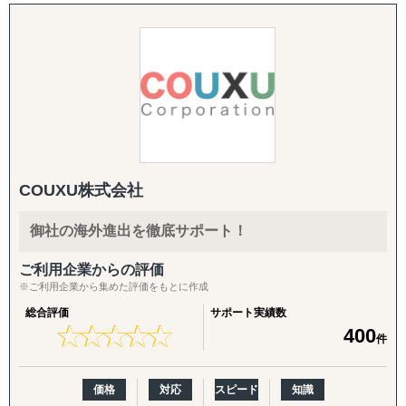
ファーム（東証上場）
・タイ
施策を柔軟に組み合わせてご提供します。
＜サービス特長＞
※その他の新興国・地域についてもご相談いただけます。
英語クリエイティブ：
・現地に根付いたローカルメンバーと日本人メンバーが協
英語HP／LP制作、展示会配布用チラシ（One Pager）、カ
働した伴走型ハンズオン支援、顧客ニーズに応じた柔軟な
タログ翻訳
現地対応が可能
■お問い合わせください。
・マッキンゼー/ボストンコンサルティンググループ/ゴー
ASEAN市場でのビジネス成功を目指す企業の強力なパート
FDA・規制対応の拡張：
ルドマンサックス/P&G/Google出身者が、グローバルノウ
ナーとして、Visalは確かな実行力でサポートします。
商品認証届（SKU追加）、登録工場の追加
ハウを提供
・コンサルティング事業と併行して、当社グループで展開
輸出・物流：
COUXU株式会社
する自社事業群（パーソナルケア/飲食業/ヘルスケア/卸売/
株式会社Visalと共に、ASEAN市場で新たな未来を切り拓
輸出入代行、最適な物流体制の構築、現地在庫セットアッ
教育など）の海外展開実績に基づく、実践的なアドバイス
きましょう。
プ、現地ロジスティクス構築
御社の海外進出を徹底サポート！
を提供
現地活動：
ご利用企業からの評価
＜支援スコープ＞
展示会出展支援（市場調査・参加・企業面談・ブース出展
※ご利用企業から集めた評価をもとに作成
・調査/戦略から、現地パートナー発掘、現地拠点/オペレ
代行）、商談会・ポップアップイベントの企画運用、商談
総合評価
サポート実績数
ーション構築、M&A、海外営業/顧客獲得、現地事業マネ
同行
★
★
★
★
★
★
★
★
★
★
400
件
ジメントまで、一気通貫で支援
・グローバル企業から中堅/中小/スタートアップ企業ま
B2B深耕：
で、企業規模を問わずに多様な海外進出ニーズに応じたソ
新規アプローチ継続、契約締結アドバイス・交渉支援（売
価格
対応
スピード
知識
リューションを提供
買・代理店）