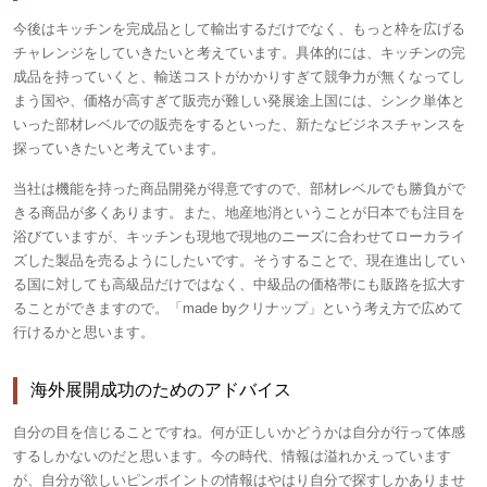
今後はキッチンを完成品として輸出するだけでなく、もっと枠を広げる
チャレンジをしていきたいと考えています。具体的には、キッチンの完
成品を持っていくと、輸送コストがかかりすぎて競争力が無くなってし
まう国や、価格が高すぎて販売が難しい発展途上国には、シンク単体と
いった部材レベルでの販売をするといった、新たなビジネスチャンスを
探っていきたいと考えています。
当社は機能を持った商品開発が得意ですので、部材レベルでも勝負がで
きる商品が多くあります。また、地産地消ということが日本でも注目を
浴びていますが、キッチンも現地で現地のニーズに合わせてローカライ
ズした製品を売るようにしたいです。そうすることで、現在進出してい
る国に対しても高級品だけではなく、中級品の価格帯にも販路を拡大す
ることができますので。「made byクリナップ」という考え方で広めて
行けるかと思います。
海外展開成功のためのアドバイス
自分の目を信じることですね。何が正しいかどうかは自分が行って体感
するしかないのだと思います。今の時代、情報は溢れかえっています
が、自分が欲しいピンポイントの情報はやはり自分で探すしかありませ