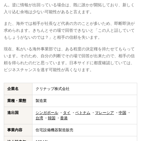
ん。逆に情報が出回っている場合は、既に誰かが開拓しており、新しく
入り込む余地は少ない可能性があると言えます。
また、海外では相手が社長など代表の方のことが多いため、即断即決が
求められます。きちんとその場で回答できないと「この人と話していて
もしょうがないのでは？」と相手の信頼を失います。
現在、私がいる海外事業部では、ある程度の決定権を持たせてもらって
います。そのため、自分の判断でその場で回答が出来たので、相手の信
頼を得られたのだと思っています。日本サイドに都度確認していては、
ビジネスチャンスを逃す可能性が高くなります。
企業名
クリナップ株式会社
業種・業態
製造業
進出国
シンガポール
タイ
ベトナム
マレーシア
中国
台湾
韓国
香港
事業内容
住宅設備機器製造販売