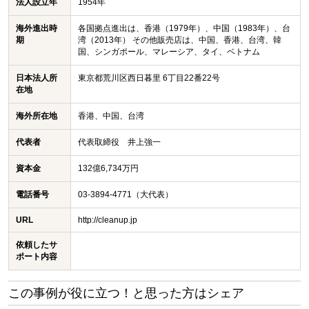
法人設立年
1954年
海外進出時
各国拠点進出は、香港（1979年）、中国（1983年）、台
期
湾（2013年） その他販売店は、中国、香港、台湾、韓
国、シンガポール、マレーシア、タイ、ベトナム
日本法人所
東京都荒川区西日暮里 6丁目22番22号
在地
海外所在地
香港、中国、台湾
代表者
代表取締役 井上強一
資本金
132億6,734万円
電話番号
03-3894-4771（大代表）
URL
http://cleanup.jp
依頼したサ
ポート内容
この事例が役に立つ！と思った方はシェア