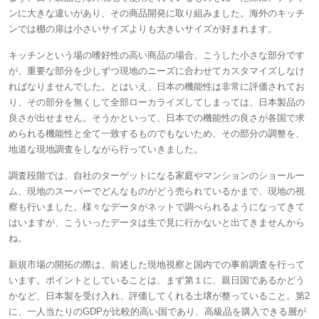
ンに大きな違いがあり、その商品開発に取り組みました。海外のキッチ
ンでは棚の扉は小さいサイズよりも大きいサイズが好まれます。
キッチンという場の嗜好性の高い商品の場合、こうした小さな部分です
が、重要な部分を少しずつ現地のニーズに合わせてカスタマイズしなけ
ればなりませんでした。とはいえ、日本の機能性は非常に評価されてお
り、その部分を無くして全部ローカライズしてしまっては、日本製品の
良さが出せません。そうかといって、日本での機能性の良さが各国で求
められる機能性と全て一致するものでもないため、その部分の調整を、
地道な現地調査をしながら行っていきました。
調査段階では、自社のターゲットになる家庭やマンションのショールー
ム、現地のスーパーでどんなものがどう売られているかまで、現地の視
察も行いました。様々なデータがネットで調べられるようになってきて
はいますが、こういったデータは生で見に行かないと出てきませんから
ね。
新規市場の開拓の際は、前述した現地視察と国内での事前調査を行って
います。ポイントとしていることは、まず第１に、親日国であるかどう
かなど、日本製を受け入れ、評価してくれる土壌が整っていること。第2
に、一人当たりのGDPが比較的高い国であり、高級品を購入できる層が