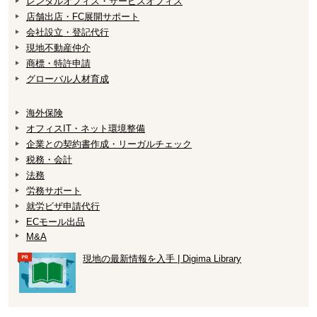
レンタルオフィス・サービスオフィス
店舗出店・FC展開サポート
会社設立・登記代行
現地不動産仲介
商標・特許申請
グローバル人材育成
海外保険
オフィスIT・ネット環境整備
企業との契約書作成・リーガルチェック
税務・会計
法務
労務サポート
就労ビザ申請代行
ECモール出品
M&A
現地の最新情報を入手 | Digima Library