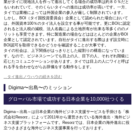
業がタイに現地法人を作って進出してくる場合の成功率は約８０％だと
もいわれていて、そのくらいタイへの進出は成功率が高いです。一方、
タイでは業種によっては外国企業の参入が厳しく制限されています。
しかし、BOI（タイ国投資委員会）企業として認められた場合において
は、外国資本100％のタイ法人を設立する事が可能です。更にBOIに認定
されると法人税の減税、法人名義による土地所有が出来る等多くののメ
リットも享受できます。特に製造業の場合などはほとんどの企業がBOI
企業として認定されています。自社がタイに進出する際はまず設立時に
BOI認可を取得できるかどうかを確認することが大事です。
タイの社会は、上下関係がはっきりとした縦割りの構造になっていま
す。なので、ビジネスシーンでも目上の人、目下の人、それぞれ階級に
応じたコミュニケーションがあります。タイでは目上の人にワイと呼ば
れる手を合わせながらお辞儀をする動作をします。
...タイ進出ノウハウの続きを読む
Digima〜出島〜のミッション
グローバル市場で成功する日本企業を10,000社つくる
Digima～出島～は日本企業の海外ビジネス支援サービスを手掛ける「株
式会社Resorz」によって2011年から運営されている海外進出・海外ビジ
ネス支援プラットフォームです。Resorzでは、日本企業の海外進出に役
立つさまざまな海外ビジネス支援事業を行っております。