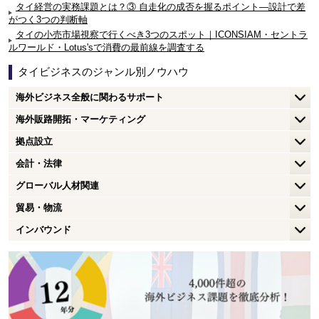
タイ経営の実務課題とは？③ 自走化の成否を握るポイント—設計で差
がつく3つの判断軸
タイの小売市場視察で行くべき3つのスポット｜ICONSIAM・セントラ
ルワールド・Lotus'sで消費の最前線を調査する
タイビジネスのジャンル別ノウハウ
海外ビジネス全般に関わるサポート
海外販路開拓・マーケティング
拠点設立
会計・法律
グローバル人材関連
貿易・物流
インバウンド