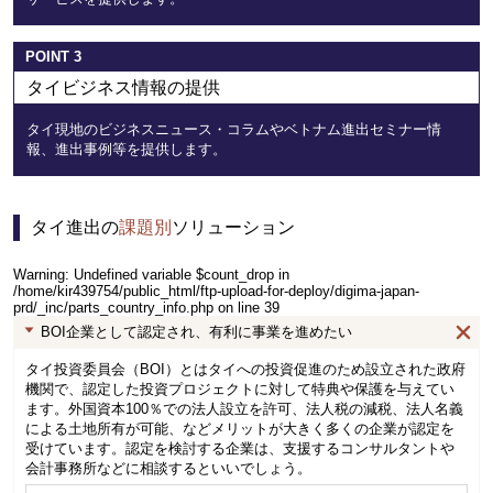
POINT
3
タイビジネス情報の提供
タイ現地のビジネスニュース・コラムやベトナム進出セミナー情
報、進出事例等を提供します。
タイ進出の
課題別
ソリューション
Warning
: Undefined variable $count_drop in
/home/kir439754/public_html/ftp-upload-for-deploy/digima-japan-
prd/_inc/parts_country_info.php
on line
39
BOI企業として認定され、有利に事業を進めたい
タイ投資委員会（BOI）とはタイへの投資促進のため設立された政府
機関で、認定した投資プロジェクトに対して特典や保護を与えてい
ます。外国資本100％での法人設立を許可、法人税の減税、法人名義
による土地所有が可能、などメリットが大きく多くの企業が認定を
受けています。認定を検討する企業は、支援するコンサルタントや
会計事務所などに相談するといいでしょう。