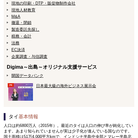
現地の印刷・DTP・販促物制作会社
現地人材教育
M&A
撤退・閉鎖
製造委託先探し
税務・会計
法務
EC決済
企業調査・与信調査
Digima～出島～オリジナル支援サービス
開国データバンク
日本最大級の海外ビジネス展示会
タイ
基本情報
人口は約6800万人（2015年）。最近のタイは人口の伸び率が鈍化してい
ます。あまり知られていませんが実は少子化が進んでいる国なのです。
国土面積は51万4,000平方kmで、インドシナ半島中央部とマレー半島北