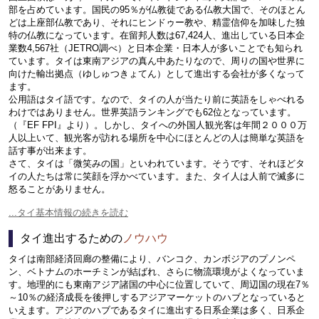
部を占めています。国民の95％が仏教徒である仏教大国で、そのほとん
どは上座部仏教であり、それにヒンドゥー教や、精霊信仰を加味した独
特の仏教になっています。在留邦人数は67,424人、進出している日本企
業数4,567社（JETRO調べ）と日本企業・日本人が多いことでも知られ
ています。タイは東南アジアの真ん中あたりなので、周りの国や世界に
向けた輸出拠点（ゆしゅつきょてん）として進出する会社が多くなって
ます。
公用語はタイ語です。なので、タイの人が当たり前に英語をしゃべれる
わけではありません。世界英語ランキングでも62位となっています。
（『EF FPI』より）。しかし、タイへの外国人観光客は年間２０００万
人以上いて、観光客が訪れる場所を中心にほとんどの人は簡単な英語を
話す事が出来ます。
さて、タイは「微笑みの国」といわれています。そうです、それほどタ
イの人たちは常に笑顔を浮かべています。また、タイ人は人前で滅多に
怒ることがありません。
...タイ基本情報の続きを読む
タイ進出するための
ノウハウ
タイは南部経済回廊の整備により、バンコク、カンボジアのプノンペ
ン、ベトナムのホーチミンが結ばれ、さらに物流環境がよくなっていま
す。地理的にも東南アジア諸国の中心に位置していて、周辺国の現在7％
～10％の経済成長を後押しするアジアマーケットのハブとなっていると
いえます。アジアのハブであるタイに進出する日系企業は多く、日系企