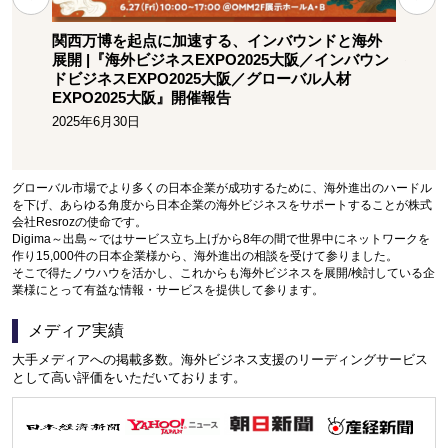
世界
関西万博を起点に加速する、インバウンドと海外
日本
ンバウ
展開 |『海外ビジネスEXPO2025大阪／インバウン
援企業
ル人材
ドビジネスEXPO2025大阪／グローバル人材
2025
EXPO2025大阪』開催報告
2025年6月30日
グローバル市場でより多くの日本企業が成功するために、海外進出のハードル
を下げ、あらゆる角度から日本企業の海外ビジネスをサポートすることが株式
会社Resrozの使命です。
Digima～出島～ではサービス立ち上げから8年の間で世界中にネットワークを
作り15,000件の日本企業様から、海外進出の相談を受けて参りました。
そこで得たノウハウを活かし、これからも海外ビジネスを展開/検討している企
業様にとって有益な情報・サービスを提供して参ります。
メディア実績
大手メディアへの掲載多数。海外ビジネス支援のリーディングサービス
として高い評価をいただいております。