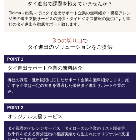
タイ進出で課題を抱えていませんか？
Digima～出島～ではタイ進出サポート企業の無料紹介・視察アレン
ジ等の進出支援サービスの提供・タイビジネス情報の提供により御
社のタイ進出を徹底サポート致します。
3
つの切り口
で
タイ進出のソリューションをご提供
POINT
1
タイ進出サポート企業の無料紹介
御社の課題・進出段階に応じたサポート企業を無料紹介します。紹
介する企業は一定の審査を通過した優良タイ進出サポート企業の
み。
POINT
2
オリジナル支援サービス
タイ視察のアレンジサービス、タイローカル企業のリスト販売等、
数千件を超える海外進出の相談実績から生まれたオリジナルの支援
サービスを提供します。