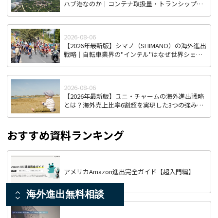
ハブ港なのか｜コンテナ取扱量・トランシップ機
能から見る東南アジア物流拠点の実力
2026-08-06
【2026年最新版】シマノ（SHIMANO）の海外進出
戦略｜自転車業界の"インテル"はなぜ世界シェア
を握り続けるのか
2026-08-06
【2026年最新版】ユニ・チャームの海外進出戦略
とは？海外売上比率6割超を実現した3つの強みを
徹底解説
おすすめ資料ランキング
アメリカAmazon進出完全ガイド【超入門編】
海外進出無料相談