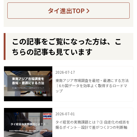
タイ進出TOP
この記事をご覧になった方は、こ
ちらの記事も見ています
2026-07-17
東南アジア市場調査を最短・最適にする方法
｜6カ国データを効率よく取得するロードマ
ップ
2026-07-01
タイ経営の実務課題とは？③ 自走化の成否を
握るポイント—設計で差がつく3つの判断軸