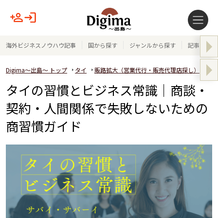
海外ビジネスノウハウ記事
国から探す
ジャンルから探す
記事テーマ
Digima～出島～ トップ
タイ
販路拡大（営業代行・販売代理店探し）
タ
タイの習慣とビジネス常識｜商談・
契約・人間関係で失敗しないための
商習慣ガイド