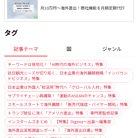
月10万円〜海外進出！商社機能を月額定額代行
タグ
記事テーマ
国
ジャンル
キーワードは現地化！「AI時代の海外ビジネス」特集
訪日観光ニーズが切り拓く、日本企業の海外展開戦略「インバウン
ドビジネス」特集
日本企業は外国人"総活用"時代へ「グローバル人材」特集
サプライチェーン再構築！「激動のASEANのチャンス」特集
スモールスタートで海外展開！「販売代理店・バイヤー開拓」特集
トランプ就任に沸く「アメリカ進出」特集
専門家監修記事
インコタームズまとめ
【特集】Digima〜出島〜編集部
海外進出実態調査レポート
『海外進出白書』特集