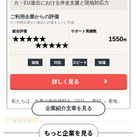
カ・EU進出における伴走支援と現地対応力
ご利用企業からの評価
※ご利用企業から集めた評価をもとに作成
総合評価
サポート実績数
★
★
★
★
★
1550
件
★
★
★
★
★
価格
対応
スピード
知識
詳しく見る
私たちは、企業の海外挑戦を「設計 → 実行 → 着地」
まで一気通貫で伴走支援します。
企業紹介文章を見る
『どの国が最適か？』を見極めるゼロ→イチの意思決
定から、
もっと企業を見る
進出後に必ず直面する現地でのマーケティング課題ま