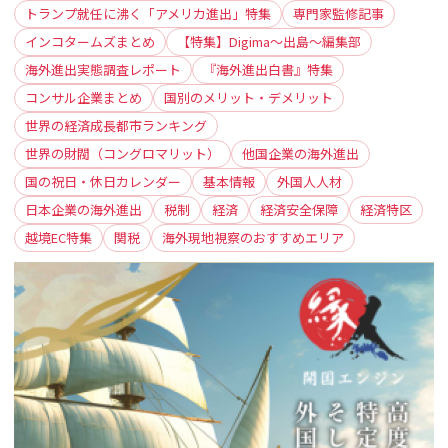
トランプ就任に沸く「アメリカ進出」特集
専門家監修記事
インコタームズまとめ
【特集】Digima〜出島〜編集部
海外進出実態調査レポート
『海外進出白書』特集
コンサル企業まとめ
国別のメリット・デメリット
世界の経済成長都市ランキング
世界の財閥（コングロマリット）
他国企業の海外進出
国の祝日・休日カレンダー
基本情報
外国人人材
日本企業の海外進出
税制
経済
経済安全保障
経済特区
越境EC特集
関税
海外現地視察のおすすめエリア