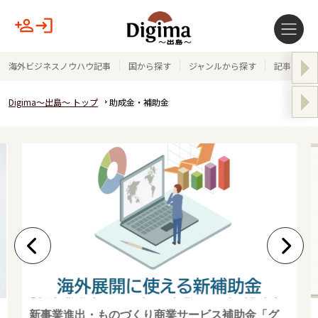
海外ビジネスノウハウ記事
国から探す
ジャンルから探す
記事テーマ
Digima～出島～ トップ
助成金・補助金
新事業進出・ものづくり商業サービス補助金「グ