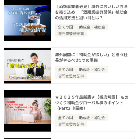
【酒類事業者必見】海外においしいお酒
を売り込め！「酒類業振興関係」補助金
の活用方法と狙い目とは？
全ての国
助成金・補助金
専門家監修記事
海外展開に「補助金が欲しい」と思う社
長がやるべき5つの準備
全ての国
助成金・補助金
専門家監修記事
★２０２５年最新版★【徹底解説】 もの
づくり補助金グローバル枠のポイント
（Part2 申請編）
全ての国
助成金・補助金
専門家監修記事