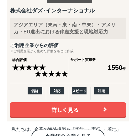
株式会社ダズ･インターナショナル
アジアエリア（東南・東・南・中東）・アメリ
カ・EU進出における伴走支援と現地対応力
ご利用企業からの評価
※ご利用企業から集めた評価をもとに作成
総合評価
サポート実績数
★
★
★
★
★
1550
件
★
★
★
★
★
価格
対応
スピード
知識
詳しく見る
私たちは、企業の海外挑戦を「設計 → 実行 → 着地」
まで一気通貫で伴走支援します。