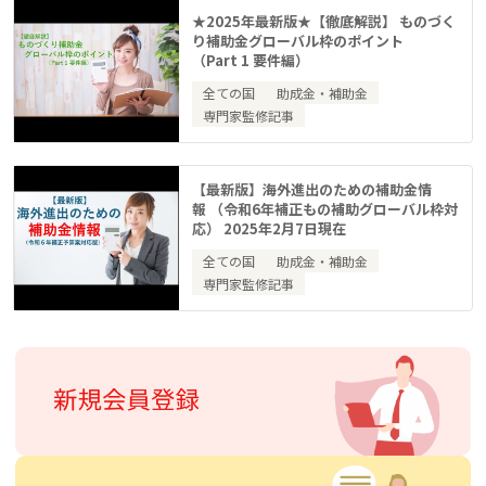
★2025年最新版★【徹底解説】 ものづく
り補助金グローバル枠のポイント
（Part 1 要件編）
全ての国
助成金・補助金
専門家監修記事
【最新版】海外進出のための補助金情
報 （令和6年補正もの補助グローバル枠対
応） 2025年2月7日現在
全ての国
助成金・補助金
専門家監修記事