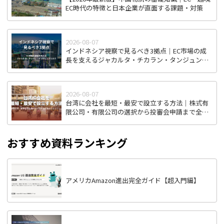
EC時代の特徴と日本企業が直面する課題・対策
2026-08-07
インドネシア視察で見るべき3拠点｜EC市場の成
長を支えるジャカルタ・チカラン・タンジュンプ
リオク
2026-08-07
台湾に会社を最短・最安で設立する方法｜株式有
限公司・有限公司の選択から投審会申請まで全ス
テップ解説
おすすめ資料ランキング
アメリカAmazon進出完全ガイド【超入門編】