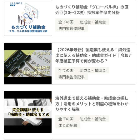
ものづくり補助金「グローバル枠」の直
近回(20～22次）採択案件傾向分析
全ての国
助成金・補助金
専門家監修記事
【2026年最新】製造業も使える！海外進
出に使える補助金・助成金ガイド｜令和7
年度補正予算で何が変わる？
全ての国
助成金・補助金
専門家監修記事
海外進出で使える補助金・助成金の探し
方｜活用のメリットと制度の種類をわか
りやすく解説
全ての国
助成金・補助金
まとめ記事