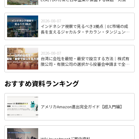
2026-08-07
インドネシア視察で見るべき3拠点｜EC市場の成
長を支えるジャカルタ・チカラン・タンジュンプ
リオク
2026-08-07
台湾に会社を最短・最安で設立する方法｜株式有
限公司・有限公司の選択から投審会申請まで全ス
テップ解説
おすすめ資料ランキング
アメリカAmazon進出完全ガイド【超入門編】
Wiki Investmentご案内資料