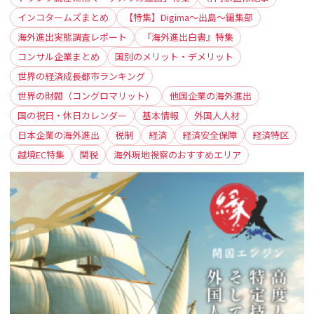
インコタームズまとめ
【特集】Digima〜出島〜編集部
海外進出実態調査レポート
『海外進出白書』特集
コンサル企業まとめ
国別のメリット・デメリット
世界の経済成長都市ランキング
世界の財閥（コングロマリット）
他国企業の海外進出
国の祝日・休日カレンダー
基本情報
外国人人材
日本企業の海外進出
税制
経済
経済安全保障
経済特区
越境EC特集
関税
海外現地視察のおすすめエリア