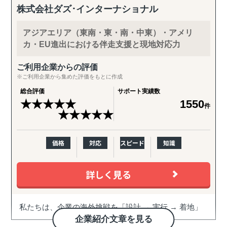
株式会社ダズ･インターナショナル
アジアエリア（東南・東・南・中東）・アメリ
カ・EU進出における伴走支援と現地対応力
ご利用企業からの評価
※ご利用企業から集めた評価をもとに作成
総合評価
サポート実績数
★
★
★
★
★
1550
件
★
★
★
★
★
価格
対応
スピード
知識
詳しく見る
私たちは、企業の海外挑戦を「設計 → 実行 → 着地」
まで一気通貫で伴走支援します。
企業紹介文章を見る