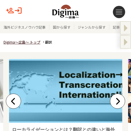
海外ビジネスノウハウ記事
国から探す
ジャンルから探す
記事テーマ
Digima～出島～ トップ
翻訳
ローカライゼーションとは？翻訳との違いと海外