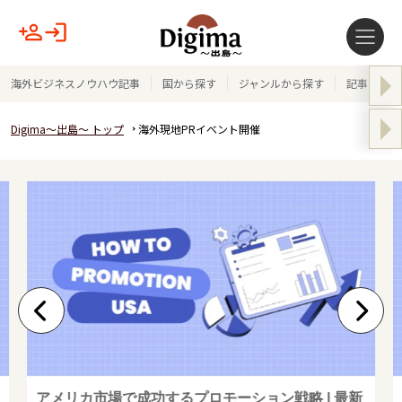
海外ビジネスノウハウ記事
国から探す
ジャンルから探す
記事テーマ
Digima～出島～ トップ
海外現地PRイベント開催
アメリカ市場で成功するプロモーション戦略 | 最新