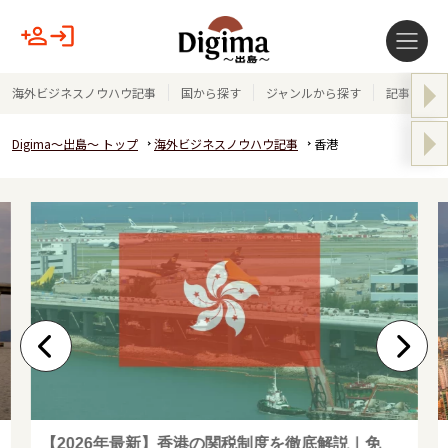
海外ビジネスノウハウ記事
国から探す
ジャンルから探す
記事テーマ
Digima～出島～ トップ
海外ビジネスノウハウ記事
香港
【2026年最新】香港の関税制度を徹底解説｜免