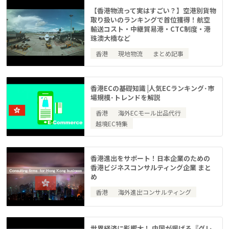
【香港物流って実はすごい？】空港別貨物
取り扱いのランキングで首位獲得！航空
輸送コスト・中継貿易港・CTC制度・港
珠澳大橋など
香港
現地物流
まとめ記事
香港ECの基礎知識 |人気ECランキング･市
場規模･トレンドを解説
香港
海外ECモール出品代行
越境EC特集
香港進出をサポート！日本企業のための
香港ビジネスコンサルティング企業 まと
め
香港
海外進出コンサルティング
世界経済に影響大！ 中国が掲げる『グレ