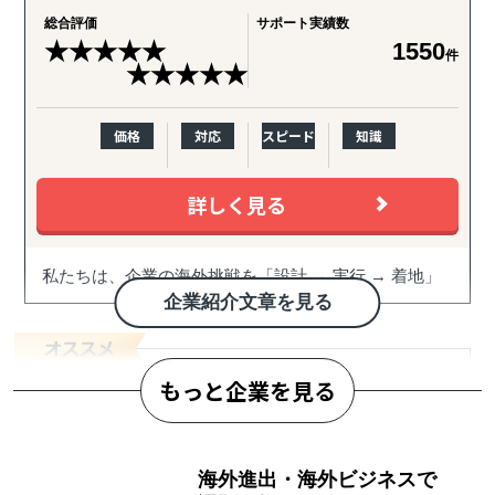
総合評価
サポート実績数
★
★
★
★
★
1550
件
★
★
★
★
★
価格
対応
スピード
知識
詳しく見る
私たちは、企業の海外挑戦を「設計 → 実行 → 着地」
まで一気通貫で伴走支援します。
企業紹介文章を見る
『どの国が最適か？』を見極めるゼロ→イチの意思決
定から、
もっと企業を見る
進出後に必ず直面する現地でのマーケティング課題ま
で主要各国に常駐するメンバーが、現地起点で一貫し
てサポートします。
合同会社サウスポイント
海外進出・海外ビジネスで
これまでの支援歴は20年以上、実績は1,500社を超えま