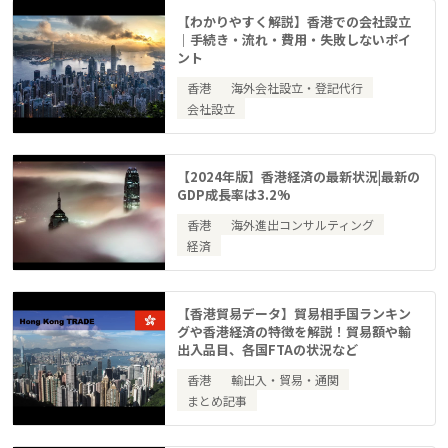
【わかりやすく解説】香港での会社設立
｜手続き・流れ・費用・失敗しないポイ
ント
香港
海外会社設立・登記代行
会社設立
【2024年版】香港経済の最新状況|最新の
GDP成長率は3.2%
香港
海外進出コンサルティング
経済
【香港貿易データ】貿易相手国ランキン
グや香港経済の特徴を解説！貿易額や輸
出入品目、各国FTAの状況など
香港
輸出入・貿易・通関
まとめ記事