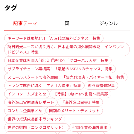
タグ
記事テーマ
国
ジャンル
キーワードは現地化！「AI時代の海外ビジネス」特集
訪日観光ニーズが切り拓く、日本企業の海外展開戦略「インバウン
ドビジネス」特集
日本企業は外国人"総活用"時代へ「グローバル人材」特集
サプライチェーン再構築！「激動のASEANのチャンス」特集
スモールスタートで海外展開！「販売代理店・バイヤー開拓」特集
トランプ就任に沸く「アメリカ進出」特集
専門家監修記事
インコタームズまとめ
【特集】Digima〜出島〜編集部
海外進出実態調査レポート
『海外進出白書』特集
コンサル企業まとめ
国別のメリット・デメリット
世界の経済成長都市ランキング
世界の財閥（コングロマリット）
他国企業の海外進出