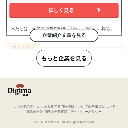
詳しく見る
私たちは、企業の海外挑戦を「設計 → 実行 → 着地」
まで一気通貫で伴走支援します。
企業紹介文章を見る
『どの国が最適か？』を見極めるゼロ→イチの意思決
定から、
もっと企業を見る
進出後に必ず直面する現地でのマーケティング課題ま
で主要各国に常駐するメンバーが、現地起点で一貫し
てサポートします。
合同会社サウスポイント
これまでの支援歴は20年以上、実績は1,500社を超えま
世界と日本をつなぐかけはし「沖縄」から海外展
した。
開を支援しています
※支援主要各国の現地スタッフ300人以上配置。進出後
も継続して支援できる体制を構築しています。
はじめての方へ
よくある質問
専門家登録について
広告出稿について
ご利用企業からの評価
運営会社
利用規約
免責事項
プライバシーポリシー
※ご利用企業から集めた評価をもとに作成
------------------------------------
©2026 Resorz Co.,Ltd. All Rights Reserved.
総合評価
サポート実績数