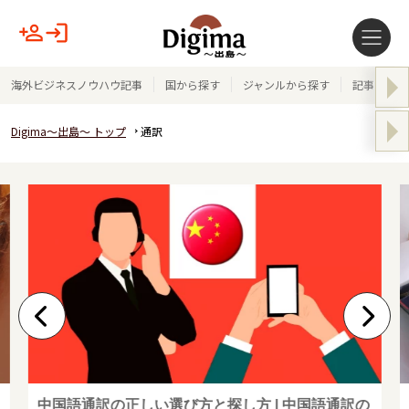
海外ビジネスノウハウ記事
国から探す
ジャンルから探す
記事テーマ
Digima～出島～ トップ
通訳
中国語通訳の正しい選び方と探し方 | 中国語通訳の