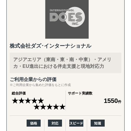
株式会社ダズ･インターナショナル
アジアエリア（東南・東・南・中東）・アメリ
カ・EU進出における伴走支援と現地対応力
ご利用企業からの評価
※ご利用企業から集めた評価をもとに作成
総合評価
サポート実績数
★
★
★
★
★
1550
件
★
★
★
★
★
価格
対応
スピード
知識