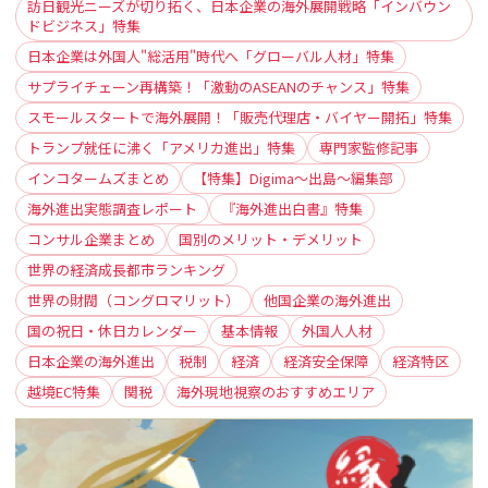
訪日観光ニーズが切り拓く、日本企業の海外展開戦略「インバウン
ドビジネス」特集
日本企業は外国人"総活用"時代へ「グローバル人材」特集
サプライチェーン再構築！「激動のASEANのチャンス」特集
スモールスタートで海外展開！「販売代理店・バイヤー開拓」特集
トランプ就任に沸く「アメリカ進出」特集
専門家監修記事
インコタームズまとめ
【特集】Digima〜出島〜編集部
海外進出実態調査レポート
『海外進出白書』特集
コンサル企業まとめ
国別のメリット・デメリット
世界の経済成長都市ランキング
世界の財閥（コングロマリット）
他国企業の海外進出
国の祝日・休日カレンダー
基本情報
外国人人材
日本企業の海外進出
税制
経済
経済安全保障
経済特区
越境EC特集
関税
海外現地視察のおすすめエリア