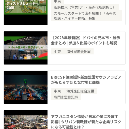
中東
販路拡大（営業代行・販売代理店探し）
スモールスタートで海外展開！「販売代
理店・バイヤー開拓」特集
【2025年最新版】ドバイの見本市・展示
会まとめ | 参加＆出展のポイントも解説
中東
海外展示会出展
BRICS Plus始動-新加盟国サウジアラビア
がもたらす新たな市場と商機
中東
海外進出総合支援
専門家監修記事
アフガニスタン情勢が日本企業に及ぼす
影響 | タリバン新政権が新たな企業リスク
になる可能性とは？