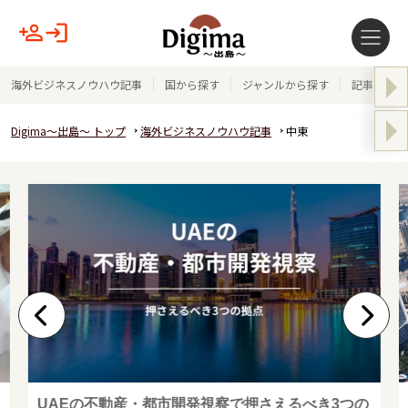
海外ビジネスノウハウ記事
国から探す
ジャンルから探す
記事テーマ
Digima～出島～ トップ
海外ビジネスノウハウ記事
中東
UAEの不動産・都市開発視察で押さえるべき3つの