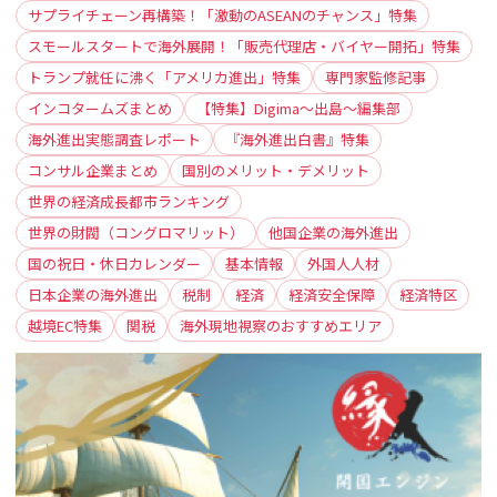
サプライチェーン再構築！「激動のASEANのチャンス」特集
スモールスタートで海外展開！「販売代理店・バイヤー開拓」特集
トランプ就任に沸く「アメリカ進出」特集
専門家監修記事
インコタームズまとめ
【特集】Digima〜出島〜編集部
海外進出実態調査レポート
『海外進出白書』特集
コンサル企業まとめ
国別のメリット・デメリット
世界の経済成長都市ランキング
世界の財閥（コングロマリット）
他国企業の海外進出
国の祝日・休日カレンダー
基本情報
外国人人材
日本企業の海外進出
税制
経済
経済安全保障
経済特区
越境EC特集
関税
海外現地視察のおすすめエリア