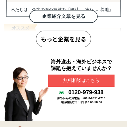
私たちは、企業の海外挑戦を「設計 → 実行 → 着地」
まで一気通貫で伴走支援します。
企業紹介文章を見る
『どの国が最適か？』を見極めるゼロ→イチの意思決
定から、
もっと企業を見る
進出後に必ず直面する現地でのマーケティング課題ま
で主要各国に常駐するメンバーが、現地起点で一貫し
てサポートします。
海外進出・海外ビジネスで
これまでの支援歴は20年以上、実績は1,500社を超えま
課題を抱えていませんか？
した。
※支援主要各国の現地スタッフ300人以上配置。進出後
無料相談はこちら
も継続して支援できる体制を構築しています。
GLOBAL ANGLE Pte. Ltd.
0120-979-938
------------------------------------
海外からのお電話：+81-3-6451-2718
70か国／90都市以上での現地に立脚したフィール
電話相談窓口：平日10:00-18:00
ド調査
■ サポート対象国（グループ別）
↳ ASEAN主要国：タイ・ベトナム・マレーシア・カン
ご利用企業からの評価
ボジア・インドネシア・フィリピン・ラオス
※ご利用企業から集めた評価をもとに作成