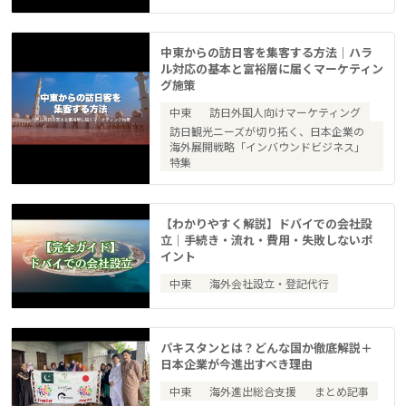
中東からの訪日客を集客する方法｜ハラ
ル対応の基本と富裕層に届くマーケティン
グ施策
中東
訪日外国人向けマーケティング
訪日観光ニーズが切り拓く、日本企業の
海外展開戦略「インバウンドビジネス」
特集
【わかりやすく解説】ドバイでの会社設
立｜手続き・流れ・費用・失敗しないポ
イント
中東
海外会社設立・登記代行
パキスタンとは？どんな国か徹底解説＋
日本企業が今進出すべき理由
中東
海外進出総合支援
まとめ記事