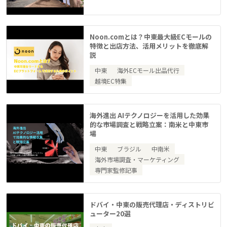
Noon.comとは？中東最大級ECモールの
特徴と出店方法、活用メリットを徹底解
説
中東
海外ECモール出品代行
越境EC特集
海外進出 AIテクノロジーを活用した効果
的な市場調査と戦略立案：南米と中東市
場
中東
ブラジル
中南米
海外市場調査・マーケティング
専門家監修記事
ドバイ・中東の販売代理店・ディストリビ
ューター20選