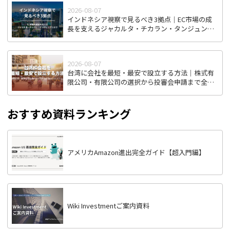
2026-08-07
インドネシア視察で見るべき3拠点｜EC市場の成
長を支えるジャカルタ・チカラン・タンジュンプ
リオク
2026-08-07
台湾に会社を最短・最安で設立する方法｜株式有
限公司・有限公司の選択から投審会申請まで全ス
テップ解説
おすすめ資料ランキング
アメリカAmazon進出完全ガイド【超入門編】
Wiki Investmentご案内資料