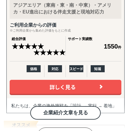
アジアエリア（東南・東・南・中東）・アメリ
カ・EU進出における伴走支援と現地対応力
ご利用企業からの評価
※ご利用企業から集めた評価をもとに作成
総合評価
サポート実績数
★
★
★
★
★
1550
件
★
★
★
★
★
価格
対応
スピード
知識
詳しく見る
私たちは、企業の海外挑戦を「設計 → 実行 → 着地」
まで一気通貫で伴走支援します。
企業紹介文章を見る
『どの国が最適か？』を見極めるゼロ→イチの意思決