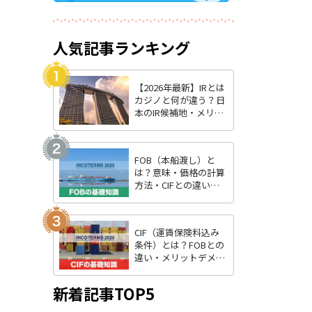
人気記事ランキング
【2026年最新】IRとは
カジノと何が違う？日
本のIR候補地・メリッ
ト・最新状況を徹底解
説
FOB（本船渡し）と
は？意味・価格の計算
方法・CIFとの違いを
わかりやすく解説
CIF（運賃保険料込み
条件）とは？FOBとの
違い・メリットデメリ
ット・費用負担をわか
りやすく解説
新着記事TOP5