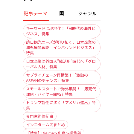
記事テーマ
国
ジャンル
キーワードは現地化！「AI時代の海外ビ
ジネス」特集
訪日観光ニーズが切り拓く、日本企業の
海外展開戦略「インバウンドビジネス」
特集
日本企業は外国人"総活用"時代へ「グロ
ーバル人材」特集
サプライチェーン再構築！「激動の
ASEANのチャンス」特集
スモールスタートで海外展開！「販売代
理店・バイヤー開拓」特集
トランプ就任に沸く「アメリカ進出」特
集
専門家監修記事
インコタームズまとめ
【特集】Digima〜出島〜編集部