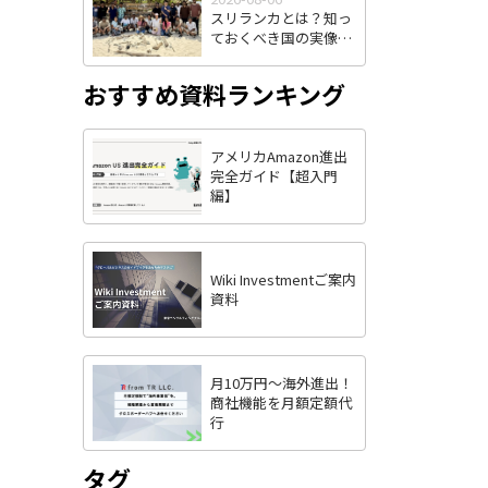
スリランカとは？知っ
ておくべき国の実像
と、日本企業の進出可
能性
おすすめ資料ランキング
アメリカAmazon進出
完全ガイド【超入門
編】
Wiki Investmentご案内
資料
月10万円〜海外進出！
商社機能を月額定額代
行
タグ