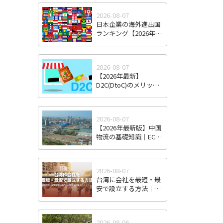
2026-08-07
日本企業の海外進出国
ランキング【2026年最
新版】｜人気国・地域
の傾向と選び方
2026-08-07
【2026年最新】
D2C(DtoC)のメリット
＆デメリットとは｜日
本のD2Cブランド海外
進出成功事例と成功の
2026-08-07
ポイント
【2026年最新版】中国
物流の基礎知識｜EC・
越境EC時代の特徴と日
本企業が直面する課
題・対策
2026-08-07
台湾に会社を最短・最
安で設立する方法｜株
式有限公司・有限公司
の選択から投審会申請
まで全ステップ解説
2026-08-06