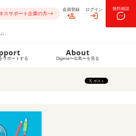
無料相談
会員登録
ログイン
ネスサポート企業の方
ム」
pport
About
をサポートする
Digima〜出島〜を見る