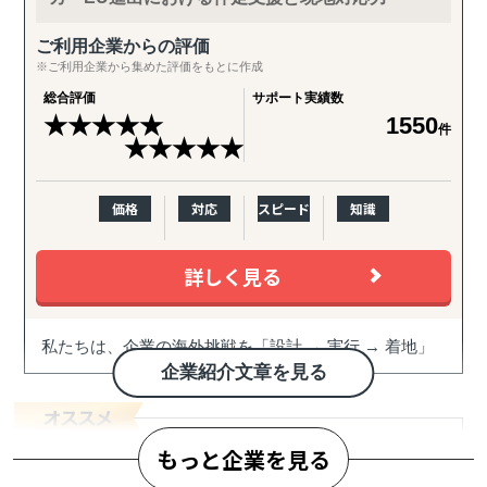
ご利用企業からの評価
※ご利用企業から集めた評価をもとに作成
総合評価
サポート実績数
★
★
★
★
★
1550
件
★
★
★
★
★
価格
対応
スピード
知識
詳しく見る
私たちは、企業の海外挑戦を「設計 → 実行 → 着地」
まで一気通貫で伴走支援します。
企業紹介文章を見る
『どの国が最適か？』を見極めるゼロ→イチの意思決
定から、
もっと企業を見る
進出後に必ず直面する現地でのマーケティング課題ま