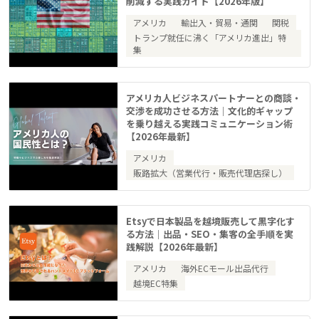
削減する実践ガイド【2026年版】
アメリカ
輸出入・貿易・通関
関税
トランプ就任に沸く「アメリカ進出」特
集
アメリカ人ビジネスパートナーとの商談・
交渉を成功させる方法｜文化的ギャップ
を乗り越える実践コミュニケーション術
【2026年最新】
アメリカ
販路拡大（営業代行・販売代理店探し）
Etsyで日本製品を越境販売して黒字化す
る方法｜出品・SEO・集客の全手順を実
践解説【2026年最新】
アメリカ
海外ECモール出品代行
越境EC特集