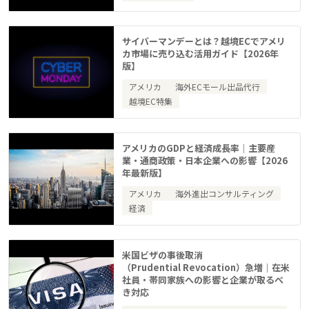
サイバーマンデーとは？越境ECでアメリ
カ市場に売り込む活用ガイド【2026年
版】
アメリカ
海外ECモール出品代行
越境EC特集
アメリカのGDPと経済成長率｜主要産
業・通商政策・日本企業への影響【2026
年最新版】
アメリカ
海外進出コンサルティング
経済
米国ビザの事後取消
（Prudential Revocation）急増｜在米
社員・帯同家族への影響と企業が取るべ
き対応