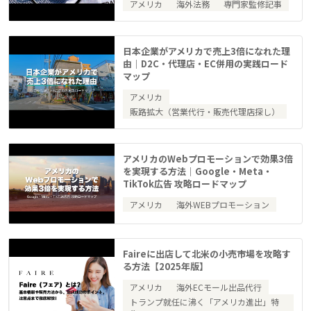
アメリカ
海外法務
専門家監修記事
日本企業がアメリカで売上3倍になれた理
由｜D2C・代理店・EC併用の実践ロード
マップ
アメリカ
販路拡大（営業代行・販売代理店探し）
アメリカのWebプロモーションで効果3倍
を実現する方法｜Google・Meta・
TikTok広告 攻略ロードマップ
アメリカ
海外WEBプロモーション
Faireに出店して北米の小売市場を攻略す
る方法【2025年版】
アメリカ
海外ECモール出品代行
トランプ就任に沸く「アメリカ進出」特