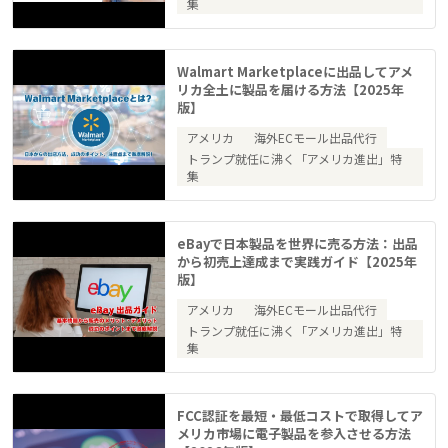
集
Walmart Marketplaceに出品してアメ
リカ全土に製品を届ける方法【2025年
版】
アメリカ
海外ECモール出品代行
トランプ就任に沸く「アメリカ進出」特
集
eBayで日本製品を世界に売る方法：出品
から初売上達成まで実践ガイド【2025年
版】
アメリカ
海外ECモール出品代行
トランプ就任に沸く「アメリカ進出」特
集
FCC認証を最短・最低コストで取得してア
メリカ市場に電子製品を参入させる方法