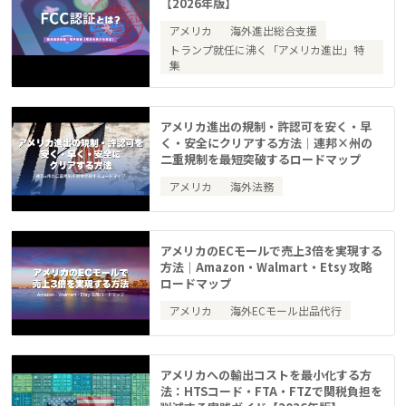
【2026年版】
アメリカ
海外進出総合支援
トランプ就任に沸く「アメリカ進出」特
集
アメリカ進出の規制・許認可を安く・早
く・安全にクリアする方法｜連邦×州の
二重規制を最短突破するロードマップ
アメリカ
海外法務
アメリカのECモールで売上3倍を実現する
方法｜Amazon・Walmart・Etsy 攻略
ロードマップ
アメリカ
海外ECモール出品代行
アメリカへの輸出コストを最小化する方
法：HTSコード・FTA・FTZで関税負担を