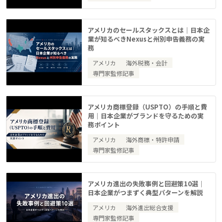
アメリカのセールスタックスとは｜日本企
業が知るべきNexusと州別申告義務の実
務
アメリカ
海外税務・会計
専門家監修記事
アメリカ商標登録（USPTO）の手順と費
用｜日本企業がブランドを守るための実
務ポイント
アメリカ
海外商標・特許申請
専門家監修記事
アメリカ進出の失敗事例と回避策10選｜
日本企業がつまずく典型パターンを解説
アメリカ
海外進出総合支援
専門家監修記事