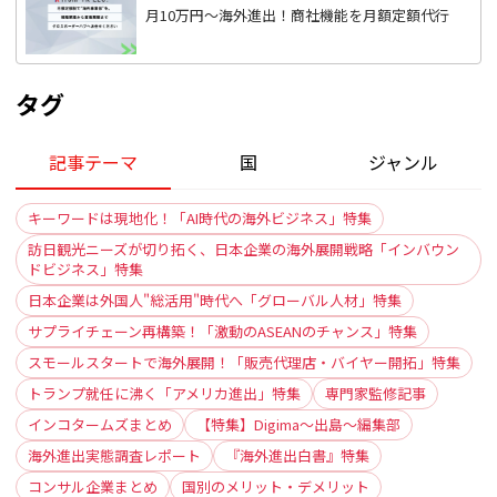
月10万円〜海外進出！商社機能を月額定額代行
タグ
記事テーマ
国
ジャンル
キーワードは現地化！「AI時代の海外ビジネス」特集
訪日観光ニーズが切り拓く、日本企業の海外展開戦略「インバウン
ドビジネス」特集
日本企業は外国人"総活用"時代へ「グローバル人材」特集
サプライチェーン再構築！「激動のASEANのチャンス」特集
スモールスタートで海外展開！「販売代理店・バイヤー開拓」特集
トランプ就任に沸く「アメリカ進出」特集
専門家監修記事
インコタームズまとめ
【特集】Digima〜出島〜編集部
海外進出実態調査レポート
『海外進出白書』特集
コンサル企業まとめ
国別のメリット・デメリット