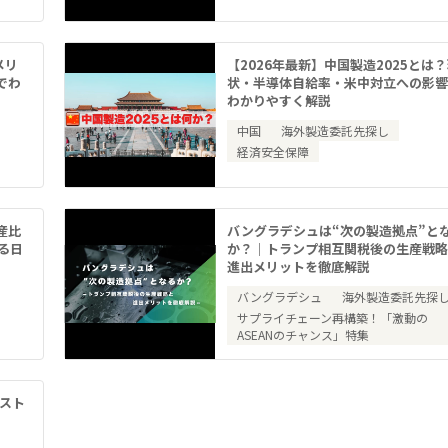
メリ
【2026年最新】中国製造2025とは
でわ
状・半導体自給率・米中対立への影
わかりやすく解説
中国
海外製造委託先探し
経済安全保障
産比
バングラデシュは“次の製造拠点”と
る日
か？｜トランプ相互関税後の生産戦
進出メリットを徹底解説
バングラデシュ
海外製造委託先探
サプライチェーン再構築！「激動の
ASEANのチャンス」特集
コスト