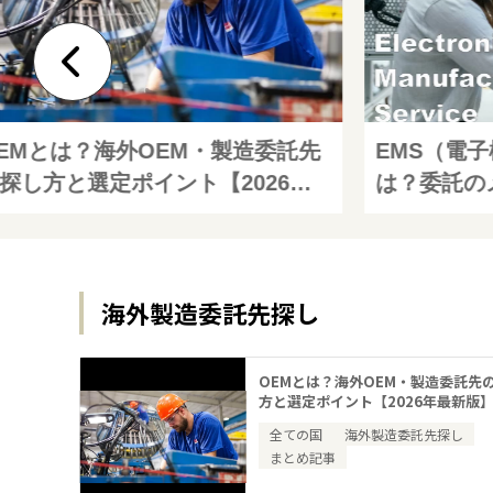
EMとは？海外OEM・製造委託先
EMS（電
探し方と選定ポイント【2026年
は？委託の
新版】
びのポイント
海外製造委託先探し
OEMとは？海外OEM・製造委託先
方と選定ポイント【2026年最新版
全ての国
海外製造委託先探し
まとめ記事