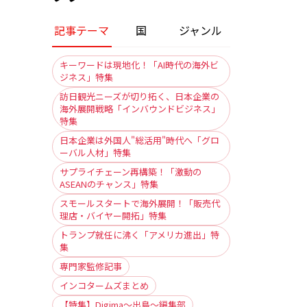
記事テーマ
国
ジャンル
キーワードは現地化！「AI時代の海外ビ
ジネス」特集
訪日観光ニーズが切り拓く、日本企業の
海外展開戦略「インバウンドビジネス」
特集
日本企業は外国人"総活用"時代へ「グロ
ーバル人材」特集
サプライチェーン再構築！「激動の
ASEANのチャンス」特集
スモールスタートで海外展開！「販売代
理店・バイヤー開拓」特集
トランプ就任に沸く「アメリカ進出」特
集
専門家監修記事
インコタームズまとめ
【特集】Digima〜出島〜編集部