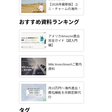
るのか
【2026年最新版】ユ
ニ・チャームの海外進
出戦略とは？海外売上
比率6割超を実現した3
おすすめ資料ランキング
つの強みを徹底解説
アメリカAmazon進出
完全ガイド【超入門
編】
Wiki Investmentご案内
資料
月10万円〜海外進出！
商社機能を月額定額代
行
タグ