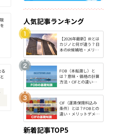
人気記事ランキング
？現
響を
【2026年最新】IRとは
カジノと何が違う？日
本のIR候補地・メリッ
ト・最新状況を徹底解
説
FOB（本船渡し）と
なる
は？意味・価格の計算
略と
方法・CIFとの違いを
わかりやすく解説
し
CIF（運賃保険料込み
条件）とは？FOBとの
違い・メリットデメリ
ット・費用負担をわか
りやすく解説
新着記事TOP5