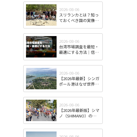
2026-08-06
スリランカとは？知っ
ておくべき国の実像
と、日本企業の進出可
能性
2026-08-06
台湾市場調査を最短・
最適にする方法｜信頼
できるデータを効率よ
く取得するロードマッ
プ
2026-08-06
【2026年最新】シンガ
ポール港はなぜ世界最
強のハブ港なのか｜コ
ンテナ取扱量・トラン
シップ機能から見る東
2026-08-06
南アジア物流拠点の実
【2026年最新版】シマ
力
ノ（SHIMANO）の海
外進出戦略｜自転車業
界の"インテル"はなぜ
世界シェアを握り続け
2026-08-06