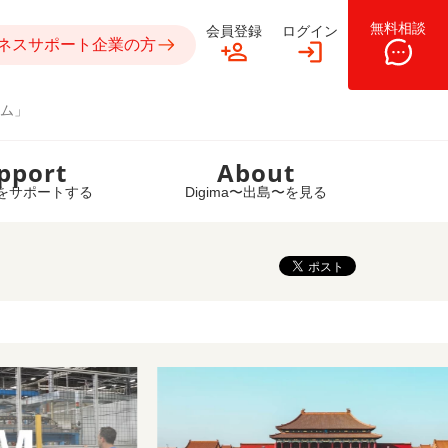
無料相談
会員登録
ログイン
ネスサポート企業の方
ム」
pport
About
をサポートする
Digima〜出島〜を見る