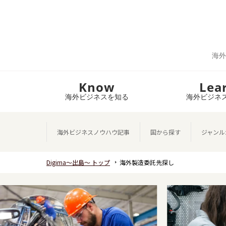
海外
Know
Lea
海外ビジネスを知る
海外ビジネ
海外ビジネスノウハウ記事
国から探す
ジャンル
Digima～出島～ トップ
海外製造委託先探し