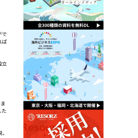
がで
れば
設立
いま
した
。
税、