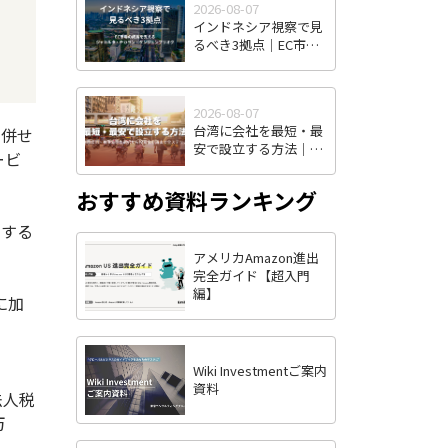
2026-08-07
インドネシア視察で見
るべき3拠点｜EC市場
の成長を支えるジャカ
ルタ・チカラン・タン
ジュンプリオク
2026-08-07
台湾に会社を最短・最
。併せ
安で設立する方法｜株
ービ
式有限公司・有限公司
の選択から投審会申請
おすすめ資料ランキング
まで全ステップ解説
をする
アメリカAmazon進出
完全ガイド【超入門
編】
に加
」
Wiki Investmentご案内
資料
法人税
万