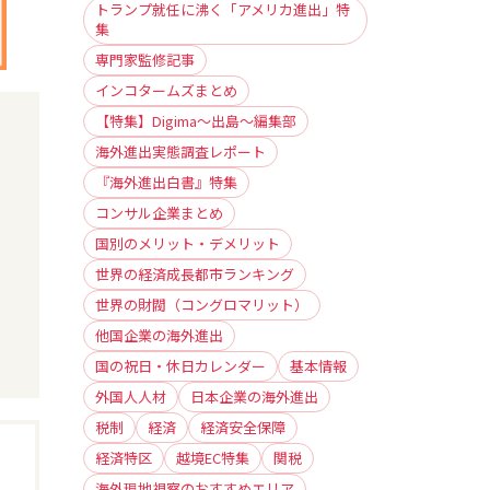
トランプ就任に沸く「アメリカ進出」特
集
専門家監修記事
インコタームズまとめ
【特集】Digima〜出島〜編集部
海外進出実態調査レポート
『海外進出白書』特集
コンサル企業まとめ
国別のメリット・デメリット
世界の経済成長都市ランキング
世界の財閥（コングロマリット）
他国企業の海外進出
国の祝日・休日カレンダー
基本情報
外国人人材
日本企業の海外進出
税制
経済
経済安全保障
経済特区
越境EC特集
関税
海外現地視察のおすすめエリア