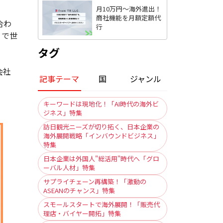
月10万円〜海外進出！
商社機能を月額定額代
合わ
行
）で世
タグ
会社
記事テーマ
国
ジャンル
キーワードは現地化！「AI時代の海外ビ
ジネス」特集
訪日観光ニーズが切り拓く、日本企業の
海外展開戦略「インバウンドビジネス」
特集
日本企業は外国人"総活用"時代へ「グロ
ーバル人材」特集
サプライチェーン再構築！「激動の
ASEANのチャンス」特集
スモールスタートで海外展開！「販売代
理店・バイヤー開拓」特集