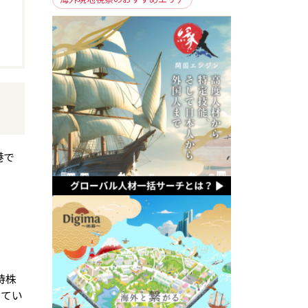
港で
持株
ってい