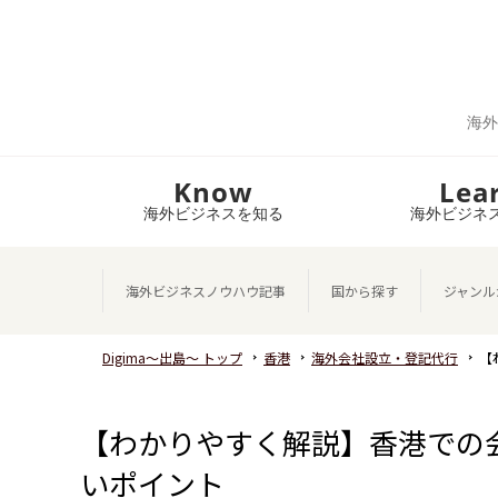
海外
Know
Lea
海外ビジネスを知る
海外ビジネ
海外ビジネスノウハウ記事
国から探す
ジャンル
Digima～出島～ トップ
香港
海外会社設立・登記代行
【
【わかりやすく解説】香港での
いポイント