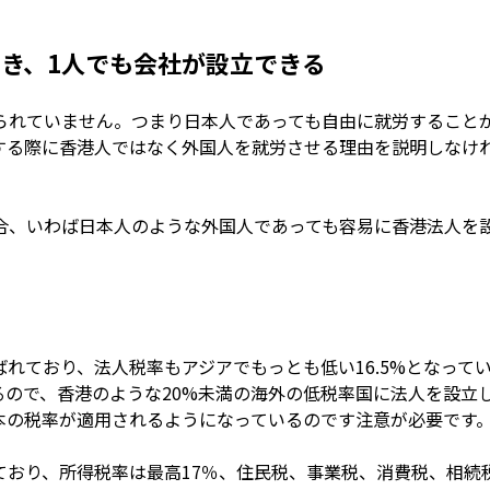
でき、1人でも会社が設立できる
られていません。つまり日本人であっても自由に就労すること
する際に香港人ではなく外国人を就労させる理由を説明しなけ
合、いわば日本人のような外国人であっても容易に香港法人を
れており、法人税率もアジアでもっとも低い16.5%となって
ので、香港のような20%未満の海外の低税率国に法人を設立
本の税率が適用されるようになっているのです注意が必要です
ており、所得税率は最高17％、住民税、事業税、消費税、相続