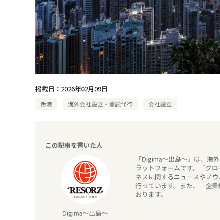
掲載日：
2026年02月09日
香港
海外会社設立・登記代行
会社設立
この記事を書いた人
「Digima～出島～」は、
ラットフォームです。「グロー
ネスに関するニュースやノウ
行っています。また、「企業
おります。
Digima～出島～