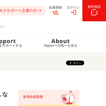
無料相談
会員登録
ログイン
ネスサポート企業の方
ム」
pport
About
をサポートする
Digima〜出島〜を見る
しな