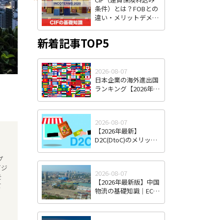
条件）とは？FOBとの
違い・メリットデメリ
ット・費用負担をわか
りやすく解説
新着記事TOP5
2026-08-07
日本企業の海外進出国
ランキング【2026年最
新版】｜人気国・地域
の傾向と選び方
2026-08-07
【2026年最新】
D2C(DtoC)のメリット
＆デメリットとは｜日
本のD2Cブランド海外
プ
進出成功事例と成功の
ビジ
2026-08-07
ポイント
を
【2026年最新版】中国
て
物流の基礎知識｜EC・
越境EC時代の特徴と日
本企業が直面する課
題・対策