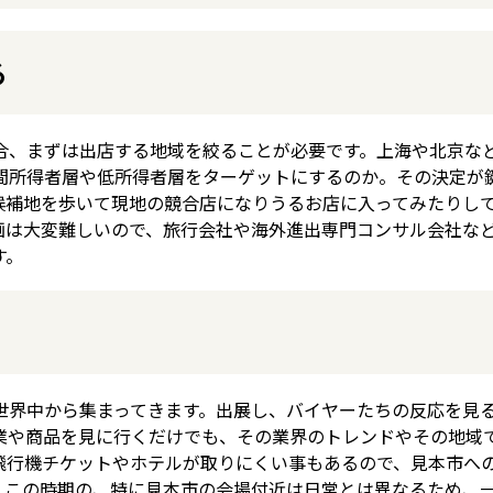
る
合、まずは出店する地域を絞ることが必要です。上海や北京な
間所得者層や低所得者層をターゲットにするのか。その決定が
候補地を歩いて現地の競合店になりうるお店に入ってみたりし
画は大変難しいので、旅行会社や海外進出専門コンサル会社な
す。
世界中から集まってきます。出展し、バイヤーたちの反応を見
業や商品を見に行くだけでも、その業界のトレンドやその地域
飛行機チケットやホテルが取りにくい事もあるので、見本市へ
、この時期の、特に見本市の会場付近は日常とは異なるため、