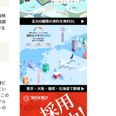
査結
場調
がる
層ビ
てい
。この
テル
トの