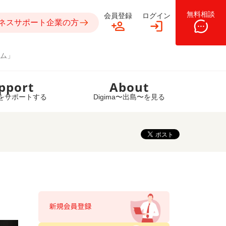
無料相談
会員登録
ログイン
ネスサポート企業の方
ム」
pport
About
をサポートする
Digima〜出島〜を見る