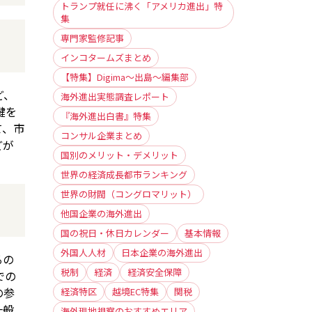
トランプ就任に沸く「アメリカ進出」特
集
専門家監修記事
インコタームズまとめ
【特集】Digima〜出島〜編集部
ど、
海外進出実態調査レポート
鍵を
『海外進出白書』特集
て、市
コンサル企業まとめ
どが
国別のメリット・デメリット
世界の経済成長都市ランキング
世界の財閥（コングロマリット）
他国企業の海外進出
国の祝日・休日カレンダー
基本情報
外国人人材
日本企業の海外進出
るの
税制
経済
経済安全保障
での
の参
経済特区
越境EC特集
関税
一般
海外現地視察のおすすめエリア