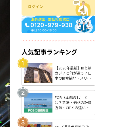
人気記事ランキング
【2026年最新】IRとは
カジノと何が違う？日
本のIR候補地・メリッ
ト・最新状況を徹底解
説
FOB（本船渡し）と
は？意味・価格の計算
方法・CIFとの違いを
わかりやすく解説
CIF（運賃保険料込み