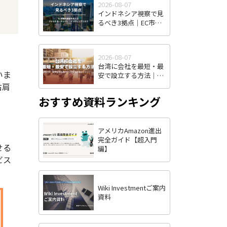
2026-08-07
インドネシア視察で見
るべき3拠点｜EC市場
の成長を支えるジャカ
ルタ・チカラン・タン
ジュンプリオク
2026-08-07
台湾に会社を最短・最
いま
安で設立する方法｜株
式有限公司・有限公司
右肩
の選択から投審会申請
おすすめ資料ランキング
まで全ステップ解説
アメリカAmazon進出
完全ガイド【超入門
せる
編】
ビス
Wiki Investmentご案内
資料