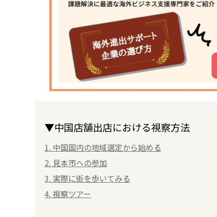
▼中国店舗出店における視察方法
1. 中国国内の地域選定から始める
2. 見本市への参加
3. 実際に街を歩いてみる
4. 視察ツアー