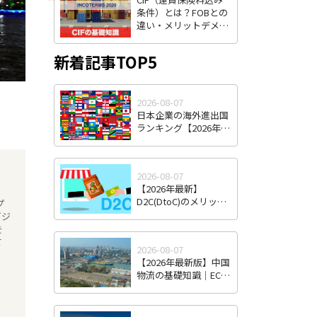
条件）とは？FOBとの
違い・メリットデメリ
ット・費用負担をわか
りやすく解説
新着記事TOP5
2026-08-07
日本企業の海外進出国
ランキング【2026年最
新版】｜人気国・地域
の傾向と選び方
2026-08-07
【2026年最新】
D2C(DtoC)のメリット
プ
＆デメリットとは｜日
ビジ
本のD2Cブランド海外
を
進出成功事例と成功の
て
2026-08-07
ポイント
【2026年最新版】中国
物流の基礎知識｜EC・
越境EC時代の特徴と日
本企業が直面する課
題・対策