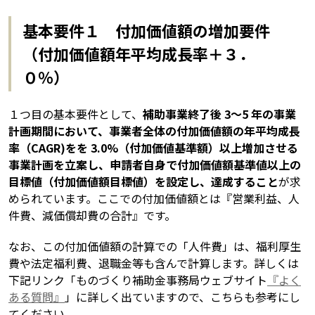
基本要件１ 付加価値額の増加要件
（付加価値額年平均成長率＋３．
０％）
１つ目の基本要件として、
補助事業終了後 3～5 年の事業
計画期間において、事業者全体の付加価値額の年平均成長
率（CAGR)をを 3.0%（付加価値基準額）以上増加させる
事業計画を立案し、申請者自身で付加価値額基準値以上の
目標値（付加価値額目標値）を設定し、達成すること
が求
められています。ここでの付加価値額とは『営業利益、人
件費、減価償却費の合計』です。
なお、この付加価値額の計算での「人件費」は、福利厚生
費や法定福利費、退職金等も含んで計算します。詳しくは
下記リンク「ものづくり補助金事務局ウェブサイト
『よく
ある質問』
」に詳しく出ていますので、こちらも参考にし
てください。