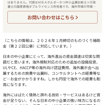
はありません。代表はＭＢＡホルダーかつ中小企業診断士×行政
書士の国家資格ダブルライセンス所有者です。海外市場の市場調
査、事業計画作りから法務、許認可申請、補助金申請、資金調
達、海外展開実務支援、事業化・収益化まで、貴社の海外展開を
お問い合わせはこちら
ワンストップで伴走型でサポートさせていただきます。
（こちらの情報は、２０２６年１月締切のものづくり補助
金（第２２回公募）に対応しています。）
日本の中小企業にとって、海外進出の資金調達は切実な問
題だと思います。海外規制対応のための追加の設備投資、
ULやCE、HACCP等の海外向け認証費用、海外展示会へ出
展するための旅費や出展料、コンサルタントへの経費等な
ど…お金がかかりますね。しかも円安で海外での経費も割
高になります。
海外にはばたく情熱と誇れる技術・サービスはあるけど資
金が足りない、そんな日本の中小企業の強い味方になるの