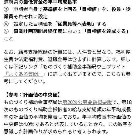
道府県の
最低賃金の年平均成長率
② 申請者自身で
基準値を上回る「目標値」
を、
役員・従
業員それぞれ
に設定
④ 設定した目標値を
「従業員等へ表明」
する
⑤
事業計画期間最終年度
において
「目標値を達成する」
こと
なお、給与支給総額の計算には、人件費と異なり、福利厚
生費や法定福利費、退職金等は含まずに計算します。詳し
くは下記リンク「ものづくり補助金事務局ウェブサイト
『よくある質問』
」に詳しく出ていますので、こちらも参
考にしてください。
【参考：計画値の中央値】
ものづくり補助金事務局は
第20次公募要領概要版
で、第18
次のものづくり補助金採択者の給与支給総額の年平均成長
率の計画値の平均を発表しており。年平均成長率計画値の
中央値は4.0%であると発表していることから、この数字を
意識した計画作りが求められると考えられます。