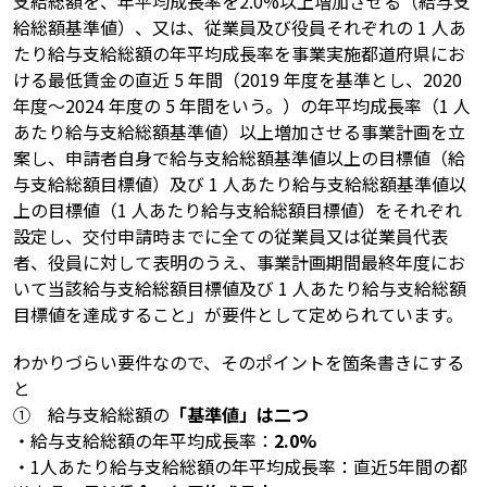
支給総額を、年平均成長率を2.0%以上増加させる（給与支
給総額基準値）、又は、従業員及び役員それぞれの 1 人あ
たり給与支給総額の年平均成長率を事業実施都道府県にお
ける最低賃金の直近 5 年間（2019 年度を基準とし、2020
年度～2024 年度の 5 年間をいう。）の年平均成長率（1 人
あたり給与支給総額基準値）以上増加させる事業計画を立
案し、申請者自身で給与支給総額基準値以上の目標値（給
与支給総額目標値）及び 1 人あたり給与支給総額基準値以
上の目標値（1 人あたり給与支給総額目標値）をそれぞれ
設定し、交付申請時までに全ての従業員又は従業員代表
者、役員に対して表明のうえ、事業計画期間最終年度にお
いて当該給与支給総額目標値及び 1 人あたり給与支給総額
目標値を達成すること」が要件として定められています。
わかりづらい要件なので、そのポイントを箇条書きにする
と
① 給与支給総額の
「基準値」は二つ
・給与支給総額の年平均成長率：
2.0%
・1人あたり給与支給総額の年平均成長率：直近5年間の都