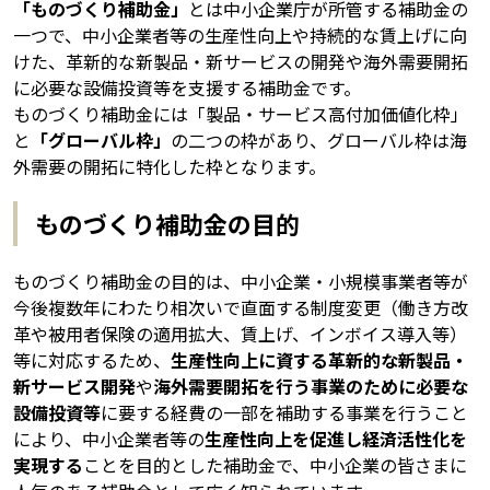
「ものづくり補助金」
とは中小企業庁が所管する補助金の
一つで、中小企業者等の生産性向上や持続的な賃上げに向
けた、革新的な新製品・新サービスの開発や海外需要開拓
に必要な設備投資等を支援する補助金です。
ものづくり補助金には「製品・サービス高付加価値化枠」
と
「グローバル枠」
の二つの枠があり、グローバル枠は海
外需要の開拓に特化した枠となります。
ものづくり補助金の目的
ものづくり補助金の目的は、中小企業・小規模事業者等が
今後複数年にわたり相次いで直面する制度変更（働き方改
革や被用者保険の適用拡大、賃上げ、インボイス導入等）
等に対応するため、
生産性向上に資する革新的な新製品・
新サービス開発
や
海外需要開拓を行う事業のために必要な
設備投資等
に要する経費の一部を補助する事業を行うこと
により、中小企業者等の
生産性向上を促進し経済活性化を
実現する
ことを目的とした補助金で、中小企業の皆さまに