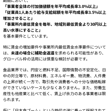
期間において、
「事業者全体の付加価値額を年平均成長率3.0％以上」
「従業員1人あたり給与支給総額を年平均成長率3.5％以上
増加させること」
「事業所内最低賃金を毎年、地域別最低賃金より30円以上
高い水準にすること」
を基本要件としています。
特に賃金の増加要件や事業所内最低賃金水準要件について
は、
未達の場合に補助金返還
を求められる可能性があり、
グローバル枠の活用には慎重な検討が必要です。
食品業界では、円安と燃料不足、国際情勢の不安定化、日
中の対立等で、原材料費、エネルギー費、物流費、人件費
の上昇が続く一方で、取引先や消費者への十分な価格転嫁
ができていないケースも少なくありません。また、労働生
産性も他産業と比べて低く、賃上げ余力のある事業者は限
られます。
仮に「日本食ブーム」という時代の波に乗って採択されて