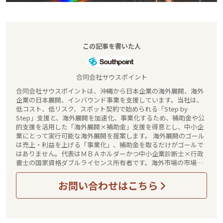
この記事を書いた人
合同会社サウスポイント
合同会社サウスポイントは、沖縄から日本企業の海外展開、海外
企業の日本展開、インバウンド事業を支援しています。当社は、
低コスト、低リスク、スポット契約で始められる「Step by
Step」支援と、海外展開を加速化、事業化するため、補助金や公
的支援を活用した「海外展開×補助金」支援を得意とし、中小企
業にとって実行可能な海外展開を提案します。 海外展開のゴール
は売上・利益を上げる「事業化」、補助金を取るだけがゴールで
はありません。代表はＭＢＡホルダーかつ中小企業診断士×行政
書士の国家資格ダブルライセンス所有者です。海外市場の市場調
査、事業計画作りから法務、許認可申請、補助金申請、資金調
達、海外展開実務支援、事業化・収益化まで、貴社の海外展開を
お問い合わせはこちら
ワンストップで伴走型でサポートさせていただきます。