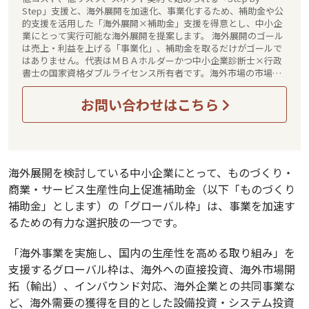
Step」支援と、海外展開を加速化、事業化するため、補助金や公
的支援を活用した「海外展開×補助金」支援を得意とし、中小企
業にとって実行可能な海外展開を提案します。 海外展開のゴール
は売上・利益を上げる「事業化」、補助金を取るだけがゴールで
はありません。代表はＭＢＡホルダーかつ中小企業診断士×行政
書士の国家資格ダブルライセンス所有者です。海外市場の市場調
査、事業計画作りから法務、許認可申請、補助金申請、資金調
達、海外展開実務支援、事業化・収益化まで、貴社の海外展開を
お問い合わせはこちら
ワンストップで伴走型でサポートさせていただきます。
海外展開を検討している中小企業にとって、ものづくり・
商業・サービス生産性向上促進補助金（以下「ものづくり
補助金」とします）の「グローバル枠」は、事業を加速す
るための有力な選択肢の一つです。
「海外事業を実施し、国内の生産性を高める取り組み」を
支援するグローバル枠は、海外への直接投資、海外市場開
拓（輸出）、インバウンド対応、海外企業との共同事業な
ど、海外需要の獲得を目的とした設備投資・システム投資