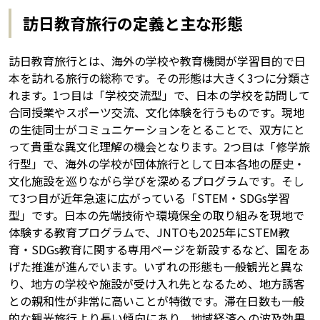
訪日教育旅行の定義と主な形態
訪日教育旅行とは、海外の学校や教育機関が学習目的で日
本を訪れる旅行の総称です。その形態は大きく3つに分類さ
れます。1つ目は「学校交流型」で、日本の学校を訪問して
合同授業やスポーツ交流、文化体験を行うものです。現地
の生徒同士がコミュニケーションをとることで、双方にと
って貴重な異文化理解の機会となります。2つ目は「修学旅
行型」で、海外の学校が団体旅行として日本各地の歴史・
文化施設を巡りながら学びを深めるプログラムです。そし
て3つ目が近年急速に広がっている「STEM・SDGs学習
型」です。日本の先端技術や環境保全の取り組みを現地で
体験する教育プログラムで、JNTOも2025年にSTEM教
育・SDGs教育に関する専用ページを新設するなど、国をあ
げた推進が進んでいます。いずれの形態も一般観光と異な
り、地方の学校や施設が受け入れ先となるため、地方誘客
との親和性が非常に高いことが特徴です。滞在日数も一般
的な観光旅行より長い傾向にあり、地域経済への波及効果