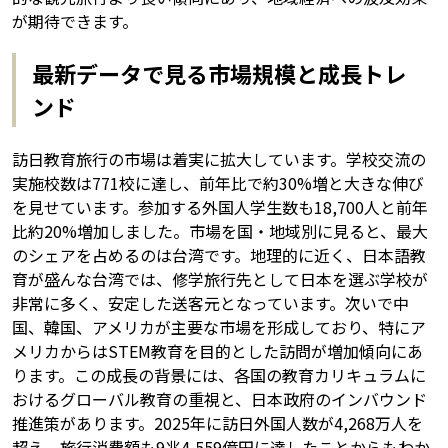
が期待できます。
最新データで見る市場規模と成長トレ
ンド
訪日教育旅行の市場は着実に拡大しています。学校交流の
実施校数は771校に達し、前年比で約30%増と大きな伸び
を見せています。参加する外国人学生数も18,700人と前年
比約20%増加しました。市場を国・地域別に見ると、最大
のシェアを占めるのは台湾です。地理的に近く、日本語教
育が盛んな台湾では、修学旅行先として日本を選ぶ学校が
非常に多く、安定した送客元となっています。次いで中
国、韓国、アメリカが主要な市場を形成しており、特にア
メリカからはSTEM教育を目的とした訪問が増加傾向にあ
ります。この成長の背景には、各国の教育カリキュラムに
おけるグローバル教育の重視と、日本政府のインバウンド
推進策があります。2025年に訪日外国人数が4,268万人を
超え、旅行消費額も9兆4,559億円に達したことからもわか