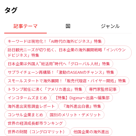
タグ
記事テーマ
国
ジャンル
キーワードは現地化！「AI時代の海外ビジネス」特集
訪日観光ニーズが切り拓く、日本企業の海外展開戦略「インバウン
ドビジネス」特集
日本企業は外国人"総活用"時代へ「グローバル人材」特集
サプライチェーン再構築！「激動のASEANのチャンス」特集
スモールスタートで海外展開！「販売代理店・バイヤー開拓」特集
トランプ就任に沸く「アメリカ進出」特集
専門家監修記事
インコタームズまとめ
【特集】Digima〜出島〜編集部
海外進出実態調査レポート
『海外進出白書』特集
コンサル企業まとめ
国別のメリット・デメリット
世界の経済成長都市ランキング
世界の財閥（コングロマリット）
他国企業の海外進出