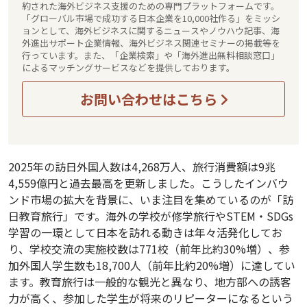
約された海外ビジネス支援のための専門プラットフォームです。
「グローバル市場で成功する日本企業を10,000社作る」をミッシ
ョンとして、海外ビジネスに関するニュースやノウハウ記事、海
外進出サポート企業情報、海外ビジネス関連セミナーの掲載等を
行っています。また、「企業検索」や「海外進出無料相談窓口」
によるマッチングサービスなどを提供しております。
お問い合わせはこちら
2025年の訪日外国人数は4,268万人、旅行消費額は9兆
4,559億円と過去最高を更新しました。こうしたインバウ
ンド市場の拡大を背景に、いま注目を集めているのが「訪
日教育旅行」です。海外の学校が修学旅行やSTEM・SDGs
学習の一環として日本を訪れる動きは年々活発化してお
り、学校交流の実施校数は771校（前年比約30%増）、参
加外国人学生数も18,700人（前年比約20%増）に達してい
ます。教育旅行は一般的な観光と異なり、地方部への誘客
力が高く、参加した学生が将来のリピーターになるという