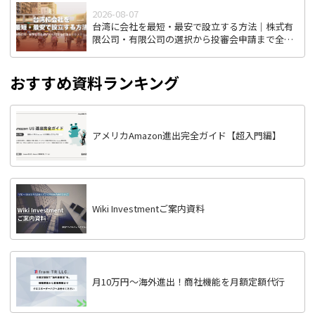
2026-08-07
台湾に会社を最短・最安で設立する方法｜株式有
限公司・有限公司の選択から投審会申請まで全ス
テップ解説
おすすめ資料ランキング
アメリカAmazon進出完全ガイド【超入門編】
Wiki Investmentご案内資料
月10万円〜海外進出！商社機能を月額定額代行