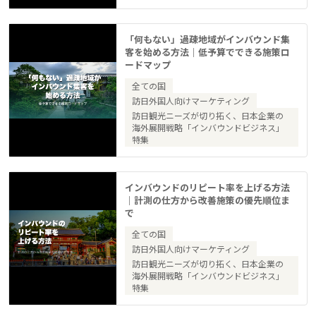
「何もない」過疎地域がインバウンド集
客を始める方法｜低予算でできる施策ロ
ードマップ
全ての国
訪日外国人向けマーケティング
訪日観光ニーズが切り拓く、日本企業の
海外展開戦略「インバウンドビジネス」
特集
インバウンドのリピート率を上げる方法
｜計測の仕方から改善施策の優先順位ま
で
全ての国
訪日外国人向けマーケティング
訪日観光ニーズが切り拓く、日本企業の
海外展開戦略「インバウンドビジネス」
特集