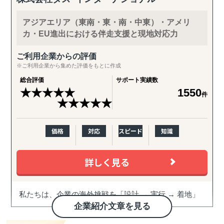
アジアエリア（東南・東・南・中東）・アメリ
カ・EU進出における伴走支援と現地対応力
ご利用企業からの評価
※ご利用企業から集めた評価をもとに作成
総合評価
サポート実績数
★
★
★
★
★
1550
件
★
★
★
★
★
価格
対応
スピード
知識
詳しく見る
私たちは、企業の海外挑戦を「設計 → 実行 → 着地」
まで一気通貫で伴走支援します。
企業紹介文章を見る