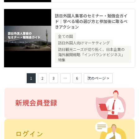
訪日外国人集客のセミナー・勉強会ガイ
ド｜学べる場の選び方と参加後に取るべ
きアクション
全ての国
訪日外国人向けマーケティング
訪日観光ニーズが切り拓く、日本企業の
海外展開戦略「インバウンドビジネス」
特集
1
2
3
…
6
次のページ >