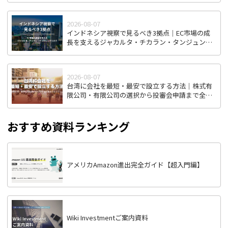
2026-08-07
インドネシア視察で見るべき3拠点｜EC市場の成
長を支えるジャカルタ・チカラン・タンジュンプ
リオク
2026-08-07
台湾に会社を最短・最安で設立する方法｜株式有
限公司・有限公司の選択から投審会申請まで全ス
テップ解説
おすすめ資料ランキング
アメリカAmazon進出完全ガイド【超入門編】
Wiki Investmentご案内資料