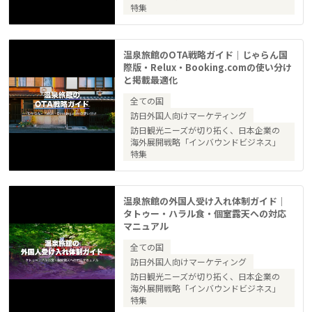
特集
温泉旅館のOTA戦略ガイド｜じゃらん国
際版・Relux・Booking.comの使い分け
と掲載最適化
全ての国
訪日外国人向けマーケティング
訪日観光ニーズが切り拓く、日本企業の
海外展開戦略「インバウンドビジネス」
特集
温泉旅館の外国人受け入れ体制ガイド｜
タトゥー・ハラル食・個室露天への対応
マニュアル
全ての国
訪日外国人向けマーケティング
訪日観光ニーズが切り拓く、日本企業の
海外展開戦略「インバウンドビジネス」
特集