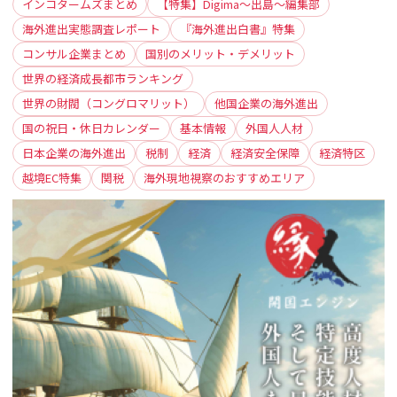
インコタームズまとめ
【特集】Digima〜出島〜編集部
海外進出実態調査レポート
『海外進出白書』特集
コンサル企業まとめ
国別のメリット・デメリット
世界の経済成長都市ランキング
世界の財閥（コングロマリット）
他国企業の海外進出
国の祝日・休日カレンダー
基本情報
外国人人材
日本企業の海外進出
税制
経済
経済安全保障
経済特区
越境EC特集
関税
海外現地視察のおすすめエリア