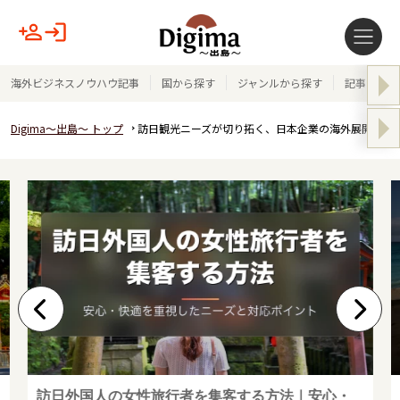
海外ビジネスノウハウ記事
国から探す
ジャンルから探す
記事テーマ
Digima～出島～ トップ
訪日観光ニーズが切り拓く、日本企業の海外展開戦略
訪日外国人の女性旅行者を集客する方法｜安心・