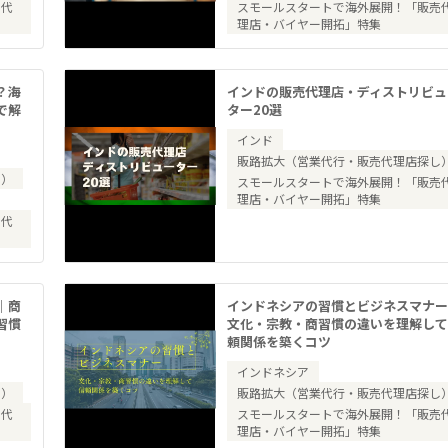
売代
スモールスタートで海外展開！「販売
理店・バイヤー開拓」特集
？海
インドの販売代理店・ディストリビュ
で解
ター20選
インド
販路拡大（営業代行・販売代理店探し
し）
スモールスタートで海外展開！「販売
理店・バイヤー開拓」特集
売代
｜商
インドネシアの習慣とビジネスマナ
習慣
文化・宗教・商習慣の違いを理解し
頼関係を築くコツ
インドネシア
し）
販路拡大（営業代行・販売代理店探し
売代
スモールスタートで海外展開！「販売
理店・バイヤー開拓」特集