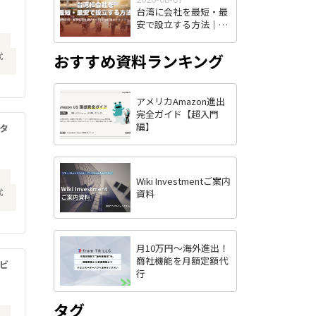
台湾に会社を最短・最
安で設立する方法｜株
式有限公司・有限公司
）
の選択から投審会申請
おすすめ資料ランキング
代
まで全ステップ解説
アメリカAmazon進出
完全ガイド【超入門
編】
タ
）
Wiki Investmentご案内
代
資料
月10万円〜海外進出！
商社機能を月額定額代
ビ
行
タグ
）