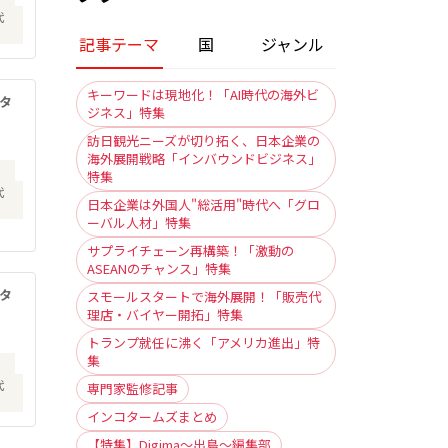
代
記事テーマ
国
ジャンル
キーワードは現地化！「AI時代の海外ビ
タ
ジネス」特集
訪日観光ニーズが切り拓く、日本企業の
海外展開戦略「インバウンドビジネス」
）
特集
代
日本企業は外国人"総活用"時代へ「グロ
ーバル人材」特集
サプライチェーン再構築！「激動の
ASEANのチャンス」特集
タ
スモールスタートで海外展開！「販売代
理店・バイヤー開拓」特集
トランプ就任に沸く「アメリカ進出」特
集
）
代
専門家監修記事
インコタームズまとめ
【特集】Digima〜出島〜編集部