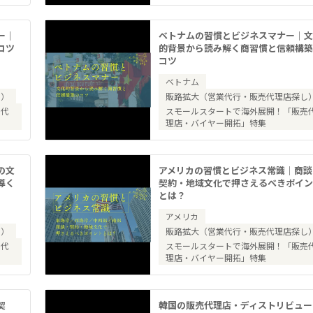
ー｜
ベトナムの習慣とビジネスマナー｜
コツ
的背景から読み解く商習慣と信頼構
コツ
ベトナム
し）
販路拡大（営業代行・販売代理店探し
売代
スモールスタートで海外展開！「販売
理店・バイヤー開拓」特集
の文
アメリカの習慣とビジネス常識｜商談
導く
契約・地域文化で押さえるべきポイ
とは？
アメリカ
し）
販路拡大（営業代行・販売代理店探し
売代
スモールスタートで海外展開！「販売
理店・バイヤー開拓」特集
契
韓国の販売代理店・ディストリビュー