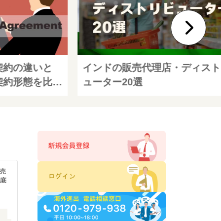
契約の違いと
インドの販売代理店・ディスト
契約形態を比較
ューター20選
売
徹底
）