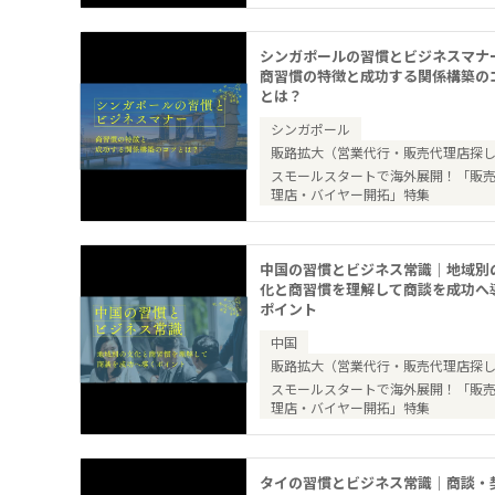
シンガポールの習慣とビジネスマナ
商習慣の特徴と成功する関係構築の
とは？
シンガポール
販路拡大（営業代行・販売代理店探
スモールスタートで海外展開！「販
理店・バイヤー開拓」特集
中国の習慣とビジネス常識｜地域別
化と商習慣を理解して商談を成功へ
ポイント
中国
販路拡大（営業代行・販売代理店探
スモールスタートで海外展開！「販
理店・バイヤー開拓」特集
タイの習慣とビジネス常識｜商談・