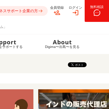
無料相談
会員登録
ログイン
ネスサポート企業の方
ム」
pport
About
をサポートする
Digima〜出島〜を見る