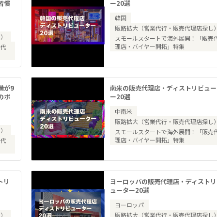
習慣
ー20選
韓国
販路拡大（営業代行・販売代理店探し
し）
スモールスタートで海外展開！「販売
理店・バイヤー開拓」特集
売代
備が9
南米の販売代理店・ディストリビュー
のポ
ー20選
中南米
販路拡大（営業代行・販売代理店探し
し）
スモールスタートで海外展開！「販売
理店・バイヤー開拓」特集
売代
トリ
ヨーロッパの販売代理店・ディストリ
ューター20選
ヨーロッパ
し）
販路拡大（営業代行・販売代理店探し