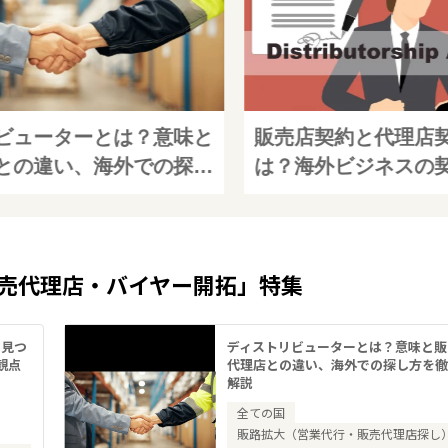
ビューターとは？意味と
販売店契約と代理店
との違い、海外での探し
は？海外ビジネスの
説
表付きで解説
売代理店・バイヤー開拓」特集
？見つ
ディストリビューターとは？意味と販
観点
代理店との違い、海外での探し方を
解説
全ての国
販路拡大（営業代行・販売代理店探し