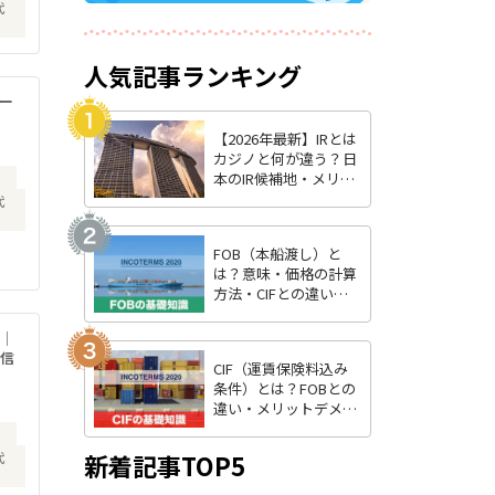
代
人気記事ランキング
ー
【2026年最新】IRとは
カジノと何が違う？日
本のIR候補地・メリッ
）
ト・最新状況を徹底解
代
説
FOB（本船渡し）と
は？意味・価格の計算
方法・CIFとの違いを
わかりやすく解説
ー｜
て信
CIF（運賃保険料込み
条件）とは？FOBとの
違い・メリットデメリ
ット・費用負担をわか
）
りやすく解説
新着記事TOP5
代