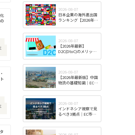
2026-08-07
日本企業の海外進出国
文化
ランキング【2026年最
築の
新版】｜人気国・地域
の傾向と選び方
2026-08-07
）
【2026年最新】
代
D2C(DtoC)のメリット
＆デメリットとは｜日
本のD2Cブランド海外
進出成功事例と成功の
2026-08-07
ポイント
・
【2026年最新版】中国
ント
物流の基礎知識｜EC・
越境EC時代の特徴と日
本企業が直面する課
題・対策
）
2026-08-07
代
インドネシア視察で見
るべき3拠点｜EC市場
の成長を支えるジャカ
ルタ・チカラン・タン
ジュンプリオク
タ
2026-08-07