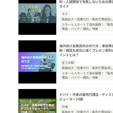
約・人間関係で失敗しないための商
ガイド
タイ
販路拡大（営業代行・販売代理店探
スモールスタートで海外展開！「販
理店・バイヤー開拓」特集
海外向け営業資料の作り方｜事前準
割！商談を成功に導くプレゼン資料
イントとは？
全ての国
販路拡大（営業代行・販売代理店探
スモールスタートで海外展開！「販
理店・バイヤー開拓」特集
ドバイ・中東の販売代理店・ディス
ビューター20選
中東
販路拡大（営業代行・販売代理店探