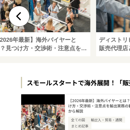
2026年最新】海外バイヤーと
ディストリ
？見つけ方・交渉術・注意点を輸
販売代理店
実務の観点から解説
方を徹底解
スモールスタートで海外展開！「販
【2026年最新】海外バイヤーとは
け方・交渉術・注意点を輸出実務の
から解説
全ての国
輸出入・貿易・通関
まとめ記事