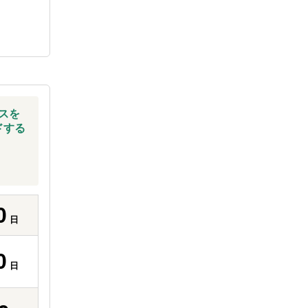
スを
ドする
0
日
0
日