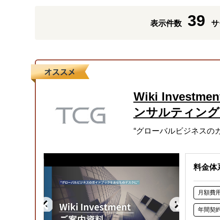
39
表示件数
サ
Wiki Invest
ンサルティング
“グローバルビジネスの
料金体
月額費
年間契