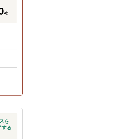
0
社
スを
ドする