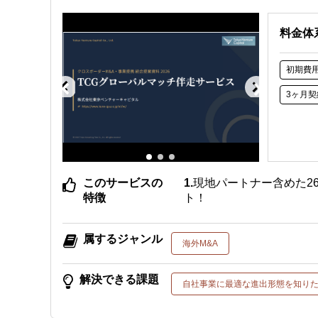
料金体
初期費
3ヶ月契
このサービスの
現地パートナー含めた2
特徴
ト！
属するジャンル
海外M&A
解決できる課題
自社事業に最適な進出形態を知り