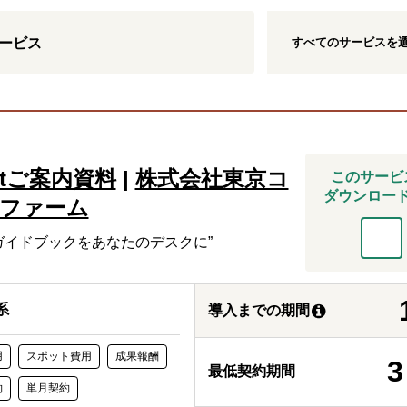
すべての
サービス
を
ービス
mentご案内資料
|
株式会社東京コ
このサービ
ダウンロー
ファーム
ガイドブックをあなたのデスクに”
系
導入までの期間
用
スポット費用
成果報酬
3
最低契約期間
約
単月契約