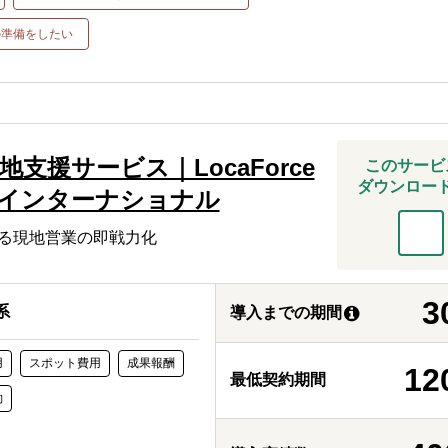
の準備をしたい
地支援サービス｜LocaForce
このサービ
ダウンロー
･インターナショナル
よる現地営業の即戦力化
3
系
導入までの期間
用
スポット費用
成果報酬
12
最低契約期間
約