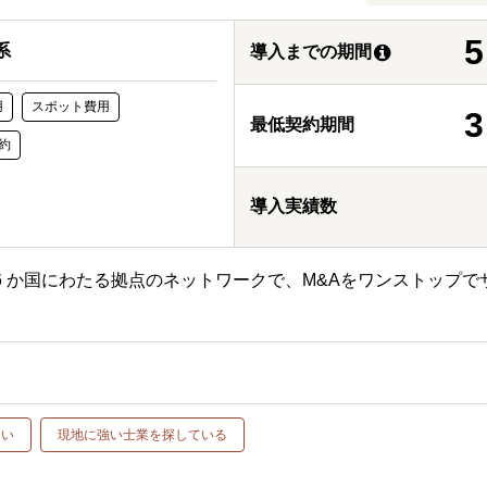
5
系
導入までの期間
用
スポット費用
3
最低契約期間
約
導入実績数
6 か国にわたる拠点のネットワークで、M&Aをワンストップで
たい
現地に強い士業を探している