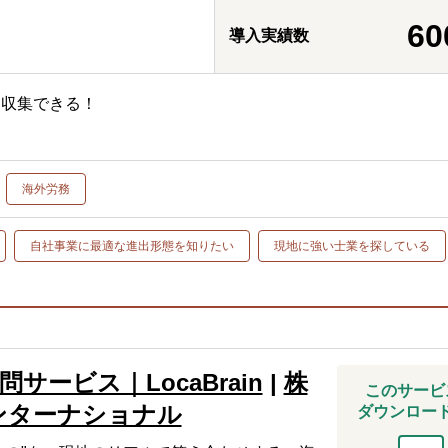
60
導入実績数
に収集できる！
海外労務
自社事業に最適な進出形態を知りたい
現地に強い士業を探している
サービス｜LocaBrain
|
株
このサービ
ンターナショナル
ダウンロー