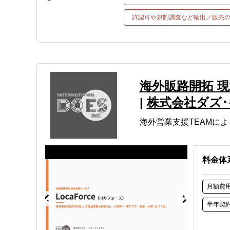
許認可や規制調査など輸出／販売
海外販路開拓 現
|
株式会社ダズ
海外営業支援TEAMに
料金体
月額費
半年契