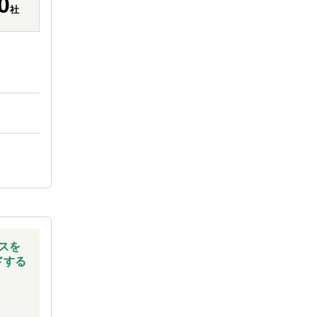
0
社
スを
ドする