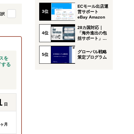
ECモール出店運
営サポート
選択
eBay Amazon
28カ国対応｜
「海外進出の包
括サポート」事
例を公開！
グローバル戦略
策定プログラム
スを
ドする
1
日
ヶ月