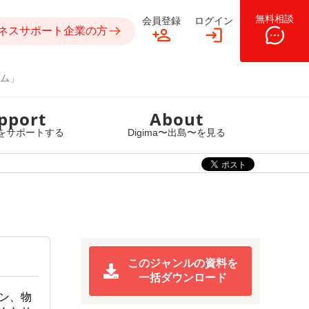
無料相談
会員登録
ログイン
ネスサポート企業の方
ム」
pport
About
をサポートする
Digima〜出島〜を見る
このジャンルの資料を
一括ダウンロード
ン、物