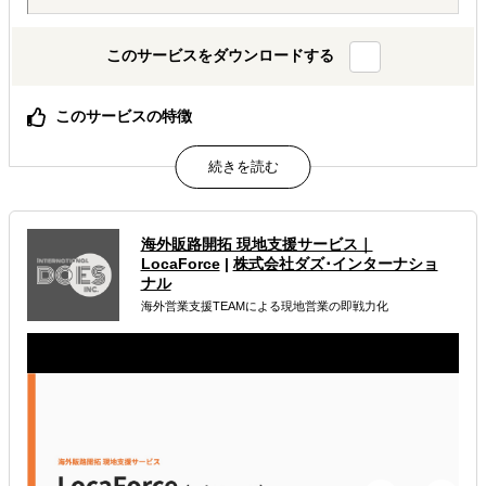
このサービスをダウンロードする
このサービスの特徴
AIが出した"答えっぽいもの"を、現地のリアルで答え合わ
せする。海外進出の現地顧問サービス。
属するジャンル
海外販路開拓 現地支援サービス｜
LocaForce
|
株式会社ダズ･インターナショ
海外進出総合支援
海外進出戦略・事業計画立案
ナル
海外営業支援TEAMによる現地営業の即戦力化
海外進出コンサルティング
解決できる課題
どの国に進出するべきか決めたい
自社事業に最適な進出形態を知りたい