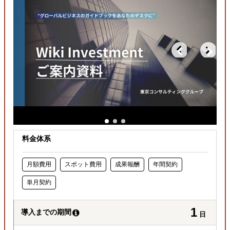
どの国に進出するべきか決めたい
自社商材の現地でのニーズを知りたい
許認可や規制調査など輸出／販売の準備をしたい
料金体系
月額費用
スポット費用
成果報酬
年間契約
単月契約
1
導入までの期間
日