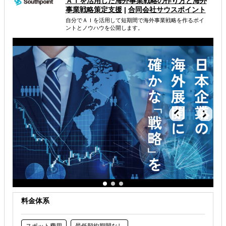
ＡＩを活用した海外事業戦略 の作り方と海外
事業戦略策定支援
|
合同会社サウスポイント
属するジャンル
自分でＡＩを活用して短期間で海外事業戦略を作るポイ
ントとノウハウを公開します。
海外市場調査・マーケティング
解決できる課題
自社事業に最適な進出形態を知りたい
自社商材に最適な販売方法を知りたい
自社商材の現地でのニーズを知りたい
料金体系