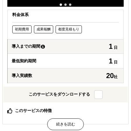
料金体系
初期費用
成果報酬
都度見積もり
1
導入までの期間
日
1
最低契約期間
日
20
導入実績数
社
このサービスをダウンロードする
このサービスの特徴
「海外展開×補助金×事業化」、補助金や制度を活用して海
外展開を成功させます
国家資格者を中心としたプロの支援者集団、「補助金取れ