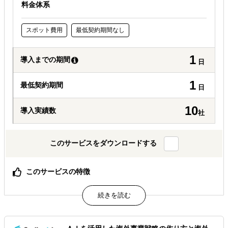
料金体系
スポット費用
最低契約期間なし
1
導入までの期間
日
1
最低契約期間
日
10
導入実績数
社
このサービスをダウンロードする
このサービスの特徴
渡航費不要・アポイント不要でエキスパートへインタビュ
ー可能
海外のエキスパートの「生の声」と「熱気」があなたの会
議室に
中小企業でも手の届く価格設定、フォローアップも充実