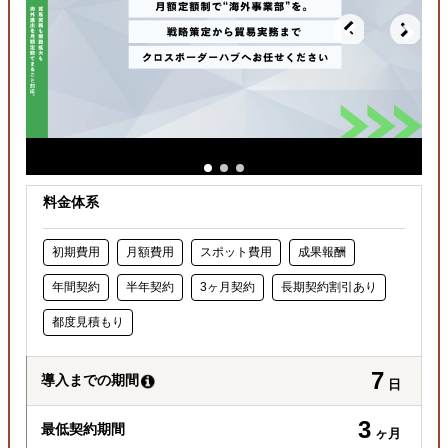
料金体系
初期費用
月額費用
スポット費用
成果報酬
年間契約
半年契約
3ヶ月契約
長期契約割引あり
都度見積もり
7
導入までの期間
日
3
最低契約期間
ヶ月