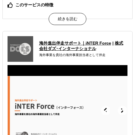
このサービスの特徴
現地パートナー含めた26 か国にわたる拠点のネットワーク
で、M&Aをワンストップでサポート！
属するジャンル
海外進出伴走サポート｜iNTER Force
|
株式
海外M&A
会社ダズ･インターナショナル
海外事業を貴社の海外事業担当者として伴走
解決できる課題
自社事業に最適な進出形態を知りたい
現地に強い士業を探している