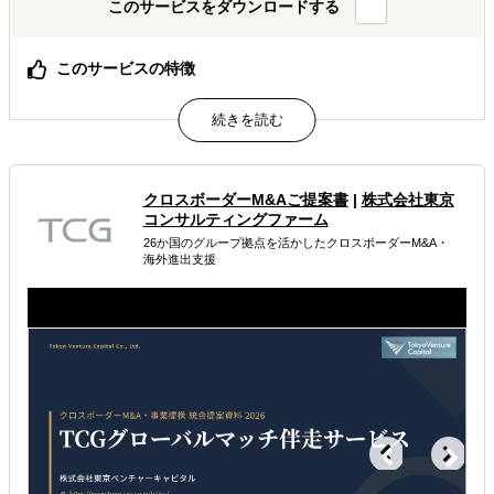
このサービスをダウンロードする
このサービスの特徴
貴社の海外営業チーム、私たちが現地で代わりに動きま
す。
属するジャンル
クロスボーダーM&Aご提案書
|
株式会社東京
コンサルティングファーム
海外進出コンサルティング
海外市場調査・マーケティング
26か国のグループ拠点を活かしたクロスボーダーM&A・
海外進出支援
販路拡大（営業代行・販売代理店探し）
解決できる課題
自社商材に最適な販売方法を知りたい
自社商材の現地でのニーズを知りたい