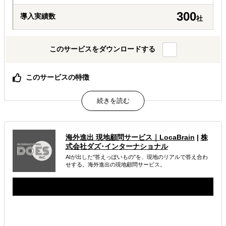
300
導入実績数
社
このサービスをダウンロードする
このサービスの特徴
何のために何を調べるか、調査設計から一緒に定義しま
す。
30万円から3段階。必要な分だけを、必要なときに。
AIでは辿り着けない、現地スタッフと有識者の一次情報。
海外進出 現地顧問サービス｜LocaBrain
|
株
属するジャンル
式会社ダズ･インターナショナル
AIが出した"答えっぽいもの"を、現地のリアルで答え合わ
海外進出総合支援
海外進出戦略・事業計画立案
せする。海外進出の現地顧問サービス。
海外市場調査・マーケティング
解決できる課題