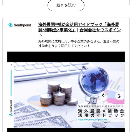
貴社の海外事業担当、私たちがすべてのフェーズで動きま
す。
属するジャンル
海外展開×補助金活用ガイドブック「海外展
開×補助金×事業化」
|
合同会社サウスポイン
海外進出総合支援
海外進出戦略・事業計画立案
ト
海外展開に成功したい中小企業のみなさん、返還不要の
海外進出コンサルティング
補助金をうまく活用してください！
解決できる課題
どの国に進出するべきか決めたい
自社事業に最適な進出形態を知りたい
自社商材の現地でのニーズを知りたい