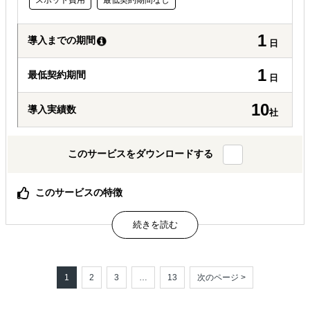
スポット費用
最低契約期間なし
1
導入までの期間
日
1
最低契約期間
日
10
導入実績数
社
このサービスをダウンロードする
このサービスの特徴
日本企業の海外展開に確かな「戦略」を、常識を覆すスピ
ードと費用でご提供
期間は１日、費用はわずか６９，８００円（税別）、国家
資格有資格者が対応するから安くても安心
1
2
3
…
13
次のページ >
属するジャンル