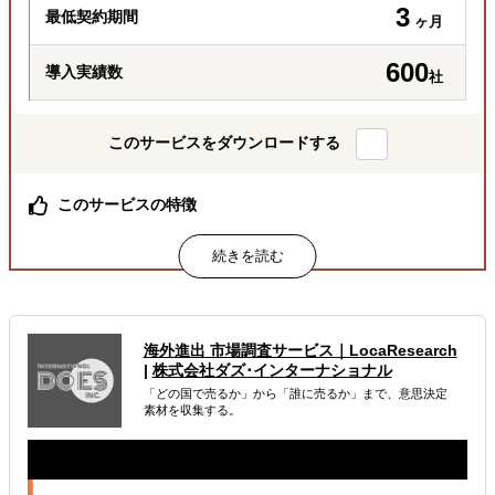
3
最低契約期間
ヶ月
600
導入実績数
社
このサービスをダウンロードする
このサービスの特徴
海外実務の情報が一気に収集できる！
属するジャンル
海外税務・会計
海外法務
海外労務
海外進出 市場調査サービス｜LocaResearch
|
株式会社ダズ･インターナショナル
解決できる課題
「どの国で売るか」から「誰に売るか」まで、意思決定
素材を収集する。
どの国に進出するべきか決めたい
自社事業に最適な進出形態を知りたい