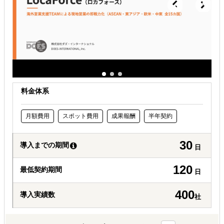
許認可や規制調査など輸出／販売の準備をしたい
料金体系
月額費用
スポット費用
成果報酬
半年契約
30
導入までの期間
日
120
最低契約期間
日
400
導入実績数
社