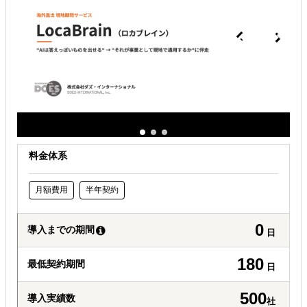
どの国に進出するべきか決めたい
自社事業に最適な進出形態を知りたい
自社商材に最適な販売方法を知りたい
料金体系
月額費用
半年契約
0
導入までの期間
日
180
最低契約期間
日
500
導入実績数
社