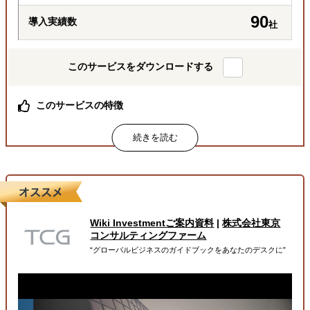
90
導入実績数
社
このサービスをダウンロードする
このサービスの特徴
総合商社出身社をはじめ、経験豊富な専門チームが巻き取
り対応
月額定額で、商社機能を “まるごと”一括代行
必要な業務を必要な分だけ柔軟に依頼可能
属するジャンル
Wiki Investmentご案内資料
|
株式会社東京
海外進出総合支援
販路拡大（営業代行・販売代理店探し）
コンサルティングファーム
“グローバルビジネスのガイドブックをあなたのデスクに”
輸出入・貿易・通関
解決できる課題