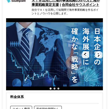
ＡＩを活用した海外事業戦略 の作り方と海外
事業戦略策定支援
|
合同会社サウスポイント
属するジャンル
自分でＡＩを活用して短期間で海外事業戦略を作るポイ
ントとノウハウを公開します。
海外市場調査・マーケティング
解決できる課題
自社事業に最適な進出形態を知りたい
自社商材に最適な販売方法を知りたい
自社商材の現地でのニーズを知りたい
料金体系