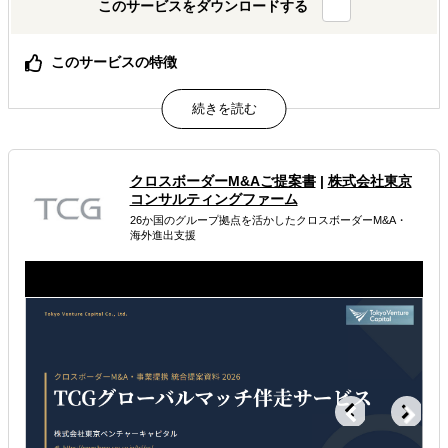
このサービスをダウンロードする
このサービスの特徴
貴社の海外営業チーム、私たちが現地で代わりに動きま
す。
属するジャンル
クロスボーダーM&Aご提案書
|
株式会社東京
コンサルティングファーム
海外進出コンサルティング
海外市場調査・マーケティング
26か国のグループ拠点を活かしたクロスボーダーM&A・
海外進出支援
販路拡大（営業代行・販売代理店探し）
解決できる課題
自社商材に最適な販売方法を知りたい
自社商材の現地でのニーズを知りたい