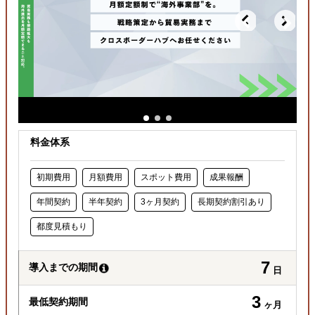
料金体系
初期費用
月額費用
スポット費用
成果報酬
年間契約
半年契約
3ヶ月契約
長期契約割引あり
都度見積もり
7
導入までの期間
日
3
最低契約期間
ヶ月