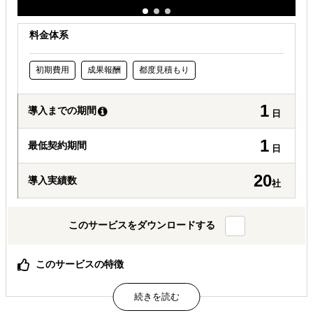
料金体系
初期費用
成果報酬
都度見積もり
1
導入までの期間
日
1
最低契約期間
日
20
導入実績数
社
このサービスをダウンロードする
このサービスの特徴
「海外展開×補助金×事業化」、補助金や制度を活用して海
外展開を成功させます
国家資格者を中心としたプロの支援者集団、「補助金取れ