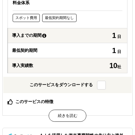
料金体系
スポット費用
最低契約期間なし
1
導入までの期間
日
1
最低契約期間
日
10
導入実績数
社
このサービスをダウンロードする
このサービスの特徴
渡航費不要・アポイント不要でエキスパートへインタビュ
ー可能
海外のエキスパートの「生の声」と「熱気」があなたの会
議室に
中小企業でも手の届く価格設定、フォローアップも充実