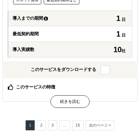
スポット費用
最低契約期間なし
1
導入までの期間
日
1
最低契約期間
日
10
導入実績数
社
このサービスをダウンロードする
このサービスの特徴
日本企業の海外展開に確かな「戦略」を、常識を覆すスピ
ードと費用でご提供
期間は１日、費用はわずか６９，８００円（税別）、国家
資格有資格者が対応するから安くても安心
1
2
3
…
15
次のページ >
属するジャンル