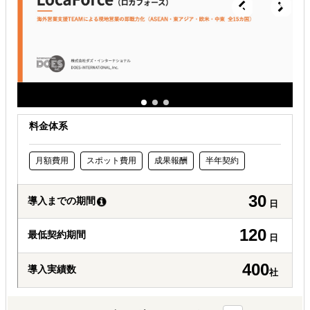
許認可や規制調査など輸出／販売の準備をしたい
料金体系
月額費用
スポット費用
成果報酬
半年契約
30
導入までの期間
日
120
最低契約期間
日
400
導入実績数
社