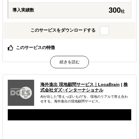
300
導入実績数
社
このサービスをダウンロードする
このサービスの特徴
何のために何を調べるか、調査設計から一緒に定義しま
す。
30万円から3段階。必要な分だけを、必要なときに。
AIでは辿り着けない、現地スタッフと有識者の一次情報。
海外進出 現地顧問サービス｜LocaBrain
|
株
属するジャンル
式会社ダズ･インターナショナル
AIが出した"答えっぽいもの"を、現地のリアルで答え合わ
海外進出総合支援
海外進出戦略・事業計画立案
せする。海外進出の現地顧問サービス。
海外市場調査・マーケティング
解決できる課題