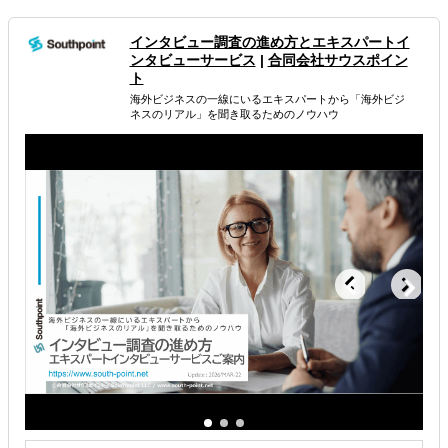
たらさようなら」のブローカーではありません
採択可能性と事業化にこだわった補助金申請支援、採択後
インタビュー調査の進め方とエキスパートイ
もしっかりサポート
ンタビューサービス
|
合同会社サウスポイン
ト
属するジャンル
海外ビジネスの一線にいるエキスパートから 「海外ビジ
ネスのリアル」を聞き取るためのノウハウ
資金調達
助成金・補助金
海外進出・海外展開資金の融資
解決できる課題
海外におけるリスク・コストを低減したい
お金周りのサポートしてほしい
その他