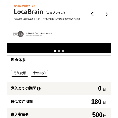
どの国に進出するべきか決めたい
自社事業に最適な進出形態を知りたい
自社商材に最適な販売方法を知りたい
料金体系
月額費用
半年契約
0
導入までの期間
日
180
最低契約期間
日
500
導入実績数
社