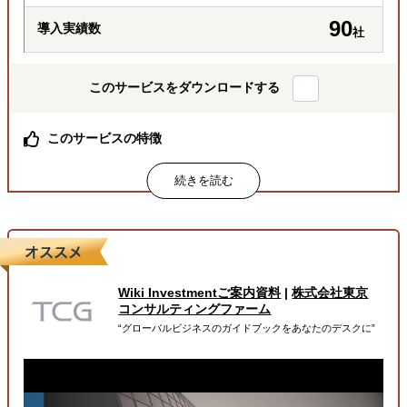
90
導入実績数
社
このサービスをダウンロードする
このサービスの特徴
総合商社出身社をはじめ、経験豊富な専門チームが巻き取
り対応
月額定額で、商社機能を “まるごと”一括代行
必要な業務を必要な分だけ柔軟に依頼可能
属するジャンル
Wiki Investmentご案内資料
|
株式会社東京
海外進出総合支援
販路拡大（営業代行・販売代理店探し）
コンサルティングファーム
“グローバルビジネスのガイドブックをあなたのデスクに”
輸出入・貿易・通関
解決できる課題