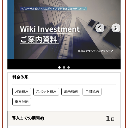
どの国に進出するべきか決めたい
自社商材の現地でのニーズを知りたい
許認可や規制調査など輸出／販売の準備をしたい
料金体系
月額費用
スポット費用
成果報酬
年間契約
単月契約
1
導入までの期間
日