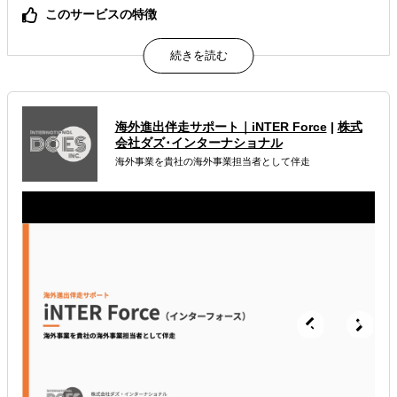
このサービスの特徴
現地パートナー含めた26 か国にわたる拠点のネットワーク
で、M&Aをワンストップでサポート！
属するジャンル
海外進出伴走サポート｜iNTER Force
|
株式
海外M&A
会社ダズ･インターナショナル
海外事業を貴社の海外事業担当者として伴走
解決できる課題
自社事業に最適な進出形態を知りたい
現地に強い士業を探している