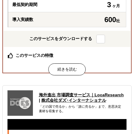
3
最低契約期間
ヶ月
600
導入実績数
社
このサービスをダウンロードする
このサービスの特徴
海外実務の情報が一気に収集できる！
属するジャンル
海外税務・会計
海外法務
海外労務
海外進出 市場調査サービス｜LocaResearch
|
株式会社ダズ･インターナショナル
解決できる課題
「どの国で売るか」から「誰に売るか」まで、意思決定
素材を収集する。
どの国に進出するべきか決めたい
自社事業に最適な進出形態を知りたい