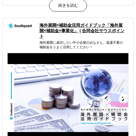
貴社の海外事業担当、私たちがすべてのフェーズで動きま
す。
属するジャンル
海外展開×補助金活用ガイドブック「海外展
開×補助金×事業化」
|
合同会社サウスポイン
海外進出総合支援
海外進出戦略・事業計画立案
ト
海外展開に成功したい中小企業のみなさん、返還不要の
海外進出コンサルティング
補助金をうまく活用してください！
解決できる課題
どの国に進出するべきか決めたい
自社事業に最適な進出形態を知りたい
自社商材の現地でのニーズを知りたい