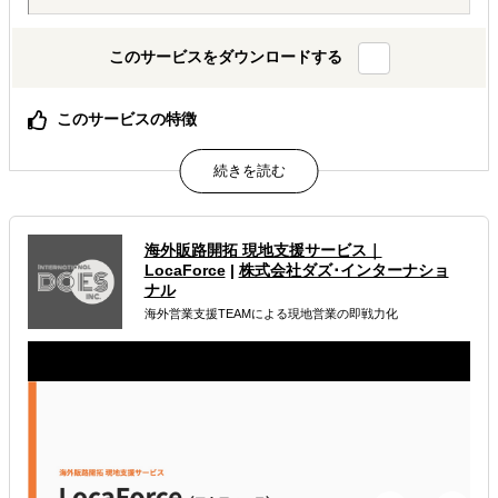
このサービスをダウンロードする
このサービスの特徴
AIが出した"答えっぽいもの"を、現地のリアルで答え合わ
せする。海外進出の現地顧問サービス。
属するジャンル
海外販路開拓 現地支援サービス｜
LocaForce
|
株式会社ダズ･インターナショ
海外進出総合支援
海外進出戦略・事業計画立案
ナル
海外営業支援TEAMによる現地営業の即戦力化
海外進出コンサルティング
解決できる課題
どの国に進出するべきか決めたい
自社事業に最適な進出形態を知りたい