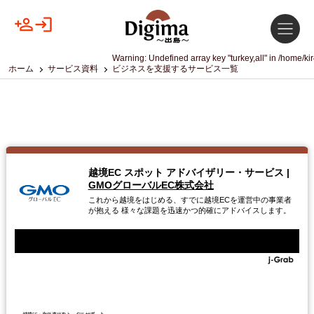
Warning
: Undefined array key "turkey,all" in
/home/ki
ホーム
サービス資料
ビジネスを支援するサービス一覧
越境EC スポット アドバイザリー・サービス
|
GMOグローバルEC株式会社
これから越境をはじめる、すでに越境ECを運営中の事業者
が抱える 様々な課題を迅速かつ的確にアドバイスします。