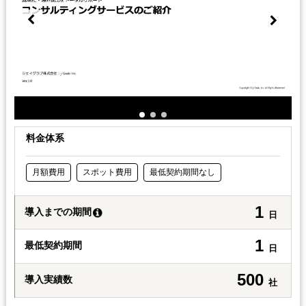
料金体系
月額費用
スポット費用
最低契約期間なし
1
導入までの期間
日
1
最低契約期間
日
500
導入実績数
社