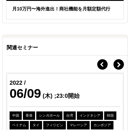
月10万円〜海外進出！商社機能を月額定額代行
関連セミナー
2022 /
06/09
(木)
;23:0開始
中国
香港
シンガポール
台湾
インドネシア
韓国
ベトナム
タイ
フィリピン
マレーシア
カンボジア