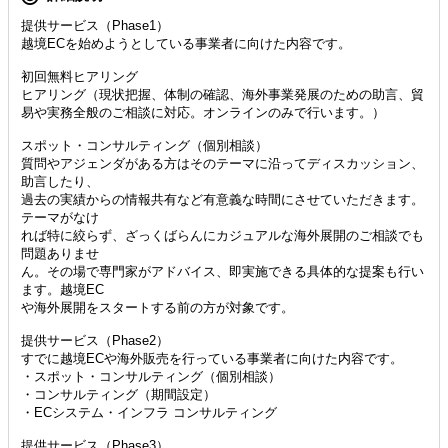
提供サービス（Phase1）
越境ECを始めようとしている事業者に向けた内容です。
初回無料ヒアリング
ヒアリング（現状把握、体制の確認、海外事業発展のための助⾔、貿
易や実務全般のご相談に対応。オンラインのみで⾏います。）
スポット・コンサルティング（個別相談）
質問やアジェンダがある⽅はそのテーマに沿ってディスカッション、
助⾔したり、
過去の実績からの情報共有など有意義な時間にさせていただきます。
テーマがなけ
れば特に絞らず、ざっくばらんにカジュアルな海外展開のご相談でも
問題ありませ
ん。その場で専⾨家がアドバイス、即実施できる具体的な提案も⾏い
ます。越境EC
や海外展開をスタートする前の⽅が対象です。
提供サービス（Phase2）
すでに越境ECや海外販売を⾏っている事業者に向けた内容です。
・スポット・コンサルティング（個別相談）
・コンサルティング（期間設定）
・ECシステム・インフラ コンサルティング
提供サービス（Phase3）