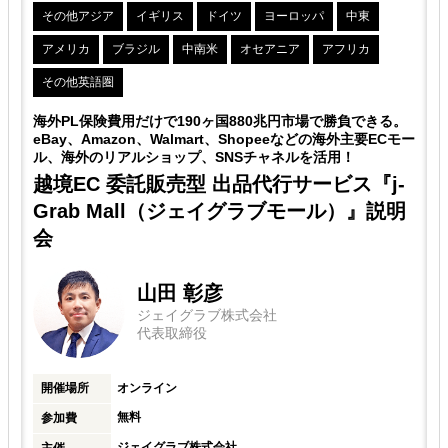
その他アジア
イギリス
ドイツ
ヨーロッパ
中東
アメリカ
ブラジル
中南米
オセアニア
アフリカ
その他英語圏
。
海外PL保険費用だけで190ヶ国880兆円市場で勝負できる。
ー
eBay、Amazon、Walmart、Shopeeなどの海外主要ECモー
ル、海外のリアルショップ、SNSチャネルを活用！
越境EC 委託販売型 出品代行サービス『j-
Grab Mall（ジェイグラブモール）』説明
会
山田 彰彦
ジェイグラブ株式会社
代表取締役
開催場所
オンライン
無料
参加費
ジェイグラブ株式会社
主催