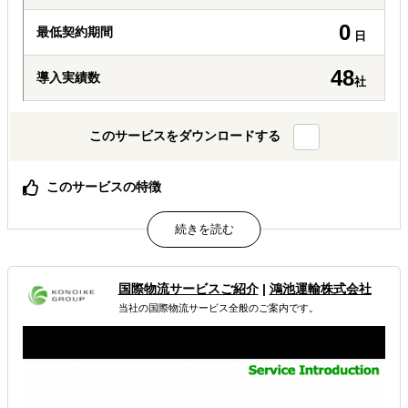
0
最低契約期間
日
48
導入実績数
社
このサービスをダウンロードする
このサービスの特徴
保有人材数：3000名以上
実績数：4000件*パートナー実績含む
日本語レベル：N2以上が40%
属するジャンル
国際物流サービスご紹介
|
鴻池運輸株式会社
当社の国際物流サービス全般のご案内です。
海外人材採用・紹介
解決できる課題
外国人材／グローバル人材を活用したい