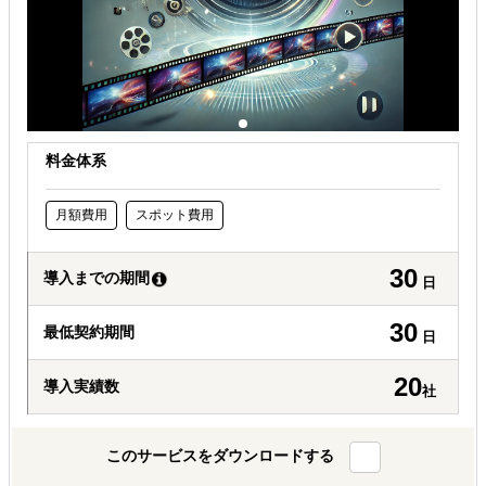
料金体系
月額費用
スポット費用
30
導入までの期間
日
30
最低契約期間
日
20
導入実績数
社
このサービスをダウンロードする