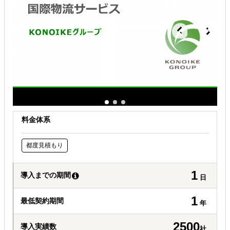
自社商材の現地でのニーズを知りたい
料金体系
都度見積もり
1
導入までの期間
日
1
最低契約期間
年
2500
導入実績数
社