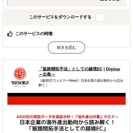
このサービスをダウンロードする
このサービスの特徴
当社の国際物流サービス
属するジャンル
「販路開拓手法」としての越境EC
|
Digima
現地物流
輸出入・貿易・通関
～出島～
《越境ECウェビナーWeek》日本企業の進出動向から読み
解決できる課題
解く！
その他