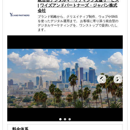
属するジャンル
|
ワイズアンドパートナーズ・ジャパン株式
会社
ブランド戦略から、クリエイティブ制作、ウェブやSNS
海外進出戦略・事業計画立案
を使ったデジタル運用まで。 お客様に寄り添う統合型の
デジタルマーケティングを、ワンストップで提供いたし
海外市場調査・マーケティング
ます。
海外テストマーケティング・簡易調査
解決できる課題
どの国に進出するべきか決めたい
有効なプロモーション方法を探している
自社商材に最適な販売方法を知りたい
料金体系