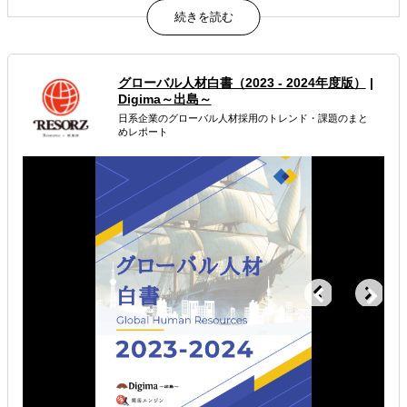
弊社がマーケティング（事前調査）から海外企業への営
業・交渉まで貴社の海外ビジネスをトータルでナビゲート
します
属するジャンル
グローバル人材白書（2023 - 2024年度版）
|
Digima～出島～
海外市場調査・マーケティング
日系企業のグローバル人材採用のトレンド・課題のまと
めレポート
販路拡大（営業代行・販売代理店探し）
多言語サイト制作
解決できる課題
どの国に進出するべきか決めたい
自社商材の現地でのニーズを知りたい
オンラインで販路開拓したい