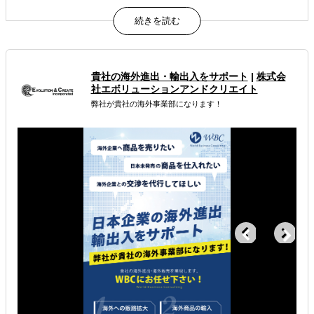
ターゲットメディアに直接アプローチするカスタムPR配信
サービス
属するジャンル
貴社の海外進出・輸出入をサポート
|
株式会
海外市場調査・マーケティング
海外広告・プロモーション
社エボリューションアンドクリエイト
弊社が貴社の海外事業部になります！
海外現地PRイベント開催
解決できる課題
有効なプロモーション方法を探している
オンラインで販路開拓したい