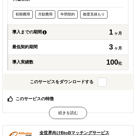
初期費用
月額費用
年間契約
都度見積もり
1
導入までの期間
ヶ月
3
最低契約期間
ヶ月
100
導入実績数
社
このサービスをダウンロードする
このサービスの特徴
Ys and Partnersは「日本のブランドを世界で有名にする」
を使命に、2002年アメリカ、2005年日本で創業。20年以
上の経験と実績があります。
グローバルエージェンシーJWT出身のクリエイティブディ
レクター、ブランドストラテジストが経営の両翼を担い、
全世界向けBtoBマッチングサービス
優秀な社内チームをアサインします。