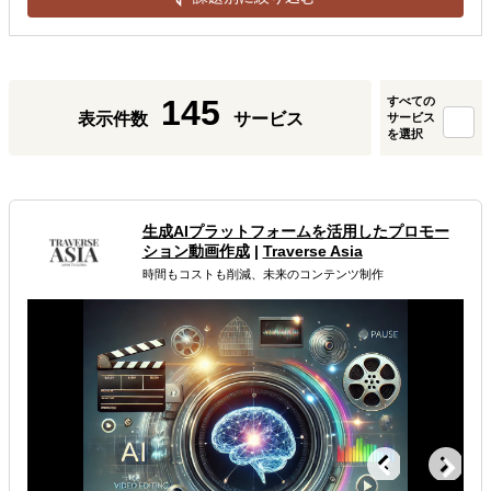
145
すべての
表示件数
サービス
サービス
を選択
生成AIプラットフォームを活用したプロモー
ション動画作成
|
Traverse Asia
時間もコストも削減、未来のコンテンツ制作