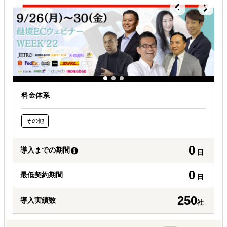
料金体系
その他
0
導入までの期間
日
0
最低契約期間
日
250
導入実績数
社