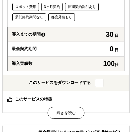
スポット費用
3ヶ月契約
長期契約割引あり
最低契約期間なし
都度見積もり
30
導入までの期間
日
0
最低契約期間
日
100
導入実績数
社
このサービスをダウンロードする
このサービスの特徴
伝統的なオフライン調査と、弊社ならではのビッグデータ
解析（SNSの分析やECモール購買データ分析など）をバラ
ンスよく合わせながら、お客様に最良の調査手法をデザイ
ンいたします。
統合型デジタルマーケティング支援サービス