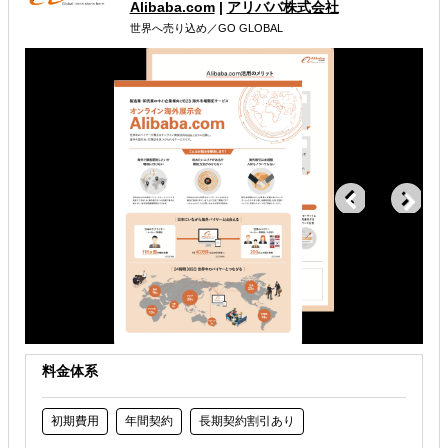
Alibaba.com
|
アリババ株式会社
ブランド戦略の策定を核とした、 デジタルマーケティング
世界へ売り込め／GO GLOBAL
の統合型プロセスをワンストップでご提供いたします。
属するジャンル
海外進出総合支援
海外市場調査・マーケティング
海外向けECサイト構築
解決できる課題
有効なプロモーション方法を探している
自社事業に最適な進出形態を知りたい
自社商材の現地でのニーズを知りたい
料金体系
初期費用
年間契約
長期契約割引あり