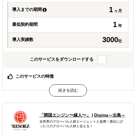
1
導入までの期間
ヶ月
1
最低契約期間
年
3000
導入実績数
社
このサービスをダウンロードする
このサービスの特徴
世界最大級のBtoBオンラインプラットフォーム
日本にいながら、世界中に取引先を見つけることができる
どの国に何がどんな値段で売れるか、全世界向けに市場調
査ができる
属するジャンル
「開国エンジン〜縁人〜」
|
Digima～出島～
全世界のグローバル人材エージェントと提携！貴社にぴ
ったりのグローバル人材と会える！
海外市場調査・マーケティング