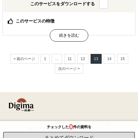
このサービスをダウンロードする
このサービスの特徴
4,000社の相談データを徹底分析！『海外進出白書』セミ
ナー
属するジャンル
< 前のページ
1
…
11
12
13
14
15
海外向けEC決済
海外ECモール出品代行
次のページ >
海外向けECサイト構築
解決できる課題
オンラインで販路開拓したい
はじめての方へ
よくある質問
専門家登録について
広告出稿について
0
チェックした
件の資料を
運営会社
利用規約
免責事項
プライバシーポリシー
まとめてダウンロード