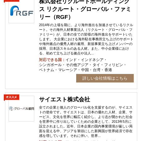
株式会社リクルートホールディング
ス リクルート・グローバル・ファミ
リー（RGF）
2014年の上場を期に、より海外進出を加速させているリクル
ート。その海外人材事業法人（リクルート・グローバル・フ
ァミリー）が、日本の全ての皆様の海外進出をサポートいた
します。 大企業における海外駐在事務所立ち上げのサポート
や海外拠点の優秀人材の雇用、新規事業立ち上げメンバーの
採用、日本語スキルのある人材。また、中小企業様におけ
る、初めて立ち上げる拠点や法人...
対応できる国：
インド
インドネシア
シンガポール
その他アジア
タイ
フィリピン
ベトナム
マレーシア
中国
台湾
香港
詳しい会社情報はこちら
サイエスト株式会社
全ての企業と個人のグローバル化を支援するのが、サイエス
トの使命です。サイエストは、日本の優れた人材、企業、サ
ービス、文化を世界に幅広く紹介し、より志が開かれた社会
を世界中に作り出していくための企業として、2013年5月に
設立されました。近年、日本企業の国内事業環境が厳しい局
面を迎える中、アジアを筆頭にした新興国が世界経済で存在
感を増しています。それに伴い、世界...