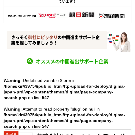
ています！
さっそく
御社にピッタリ
の中国進出サポート企
業を探してみましょう！
オススメの中国進出サポート企業
Warning
: Undefined variable $term in
/home/kir439754/public_html/ftp-upload-for-deploy/digima-
japan-prd/wp-content/themes/digima/page-company-
search.php
on line
547
Warning
: Attempt to read property "slug" on null in
/home/kir439754/public_html/ftp-upload-for-deploy/digima-
japan-prd/wp-content/themes/digima/page-company-
search.php
on line
547