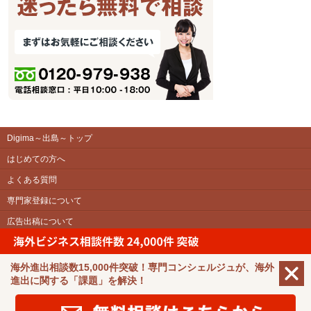
Digima～出島～トップ
はじめての方へ
よくある質問
専門家登録について
広告出稿について
運営会社
利用規約
海外進出相談数15,000件突破！専門コンシェルジュが、海外
進出に関する「課題」を解決！
免責事項
プライバシーポリシー