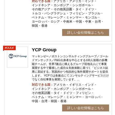
対応できる国：
アフリカ
アメリカ
インド
インドネシア
カンボジア
シンガポール
その他アジア
その他英語圏
タイ
ドイツ
トルコ
バングラデシュ
フィリピン
ブラジル
ベトナム
マレーシア
ミャンマー
モンゴル
ヨーロッパ
ロシア
中南米
中国
中東
台湾
韓国
香港
詳しい会社情報はこちら
YCP Group
マッキンゼー／ボストンコンサルティンググループ／ゴール
ドマンサックス／P&G出身者を中心とする100人規模の多機
能チームが、世界7拠点に構えるグループ現地法人にて事業
展開する中で蓄積した成功＆失敗体験に基づく「ビジネス結
果に直結する」実践的かつ包括的な海外展開サポートを提供
します。 YCPでは各拠点にてコンサルティングサービスだけ
でなく自社事業を展開しています。...
対応できる国：
アメリカ
イギリス
インド
インドネシア
カンボジア
シンガポール
その他英語圏
タイ
ドイツ
フィリピン
ベトナム
マレーシア
ミャンマー
ヨーロッパ
中国
台湾
韓国
香港
詳しい会社情報はこちら