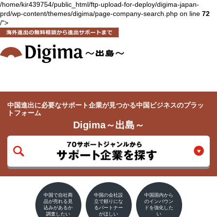
/home/kir439754/public_html/ftp-upload-for-deploy/digima-japan-
prd/wp-content/themes/digima/page-company-search.php on line
72
/">
中国進出に必要なサポート企業が見つかる
中国ビジネスのプラッ
トフォーム
Digima～出島～
中国で自社商
中国の会社設
中国国内から
品が売れる見
立で頼りにな
のインバウン
込みがあるか
るパートナー
ドを強化した
調査したい
がほしい
い