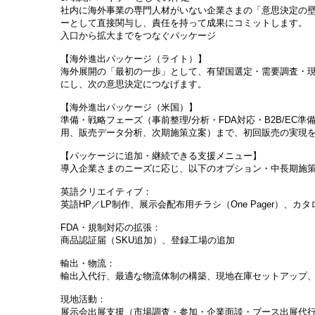
社内に海外事業の専門人材がいない企業さまの「意思決定の壁
ーとして直接関与し、責任を持って成果にコミットします。
入口から拡大までをつなぐパッケージ
【海外進出パッケージ（ライト）】
海外展開の「最初の一歩」として、有望国選定・需要調査・
にし、次の意思決定につなげます。
【海外進出パッケージ（米国）】
準備・戦略フェーズ（事前整理/分析・FDA対応・B2B/EC
用、販売データ分析、次期施策立案）まで、初回販売の実現
【パッケージに追加・継続できる支援メニュー】
導入企業さまのニーズに応じ、以下のオプション・中長期施
英語クリエイティブ：
英語HP／LP制作、展示会配布用チラシ（One Pager）、カ
FDA・規制対応の拡張：
商品認証届（SKU追加）、登録工場の追加
輸出・物流：
輸出入代行、最適な物流体制の構築、現地在庫セットアップ
現地活動：
展示会出展支援（市場調査・参加・企業面談・ブース出展代