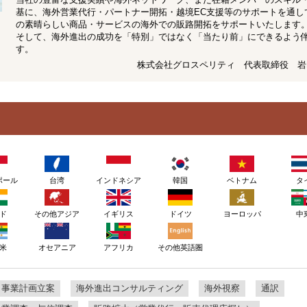
基に、海外営業代行・パートナー開拓・越境EC支援等のサポートを通し
の素晴らしい商品・サービスの海外での販路開拓をサポートいたします
そして、海外進出の成功を「特別」ではなく「当たり前」にできるよう
す。
株式会社グロスペリティ 代表取締役 岩
ポール
台湾
インドネシア
韓国
ベトナム
タ
ド
その他アジア
イギリス
ドイツ
ヨーロッパ
中
その他英語圏
米
オセアニア
アフリカ
・事業計画立案
海外進出コンサルティング
海外視察
通訳