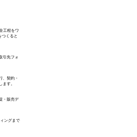
全工程をワ
をつくると
取引先フォ
行、契約・
します。
促・販売デ
ティングまで