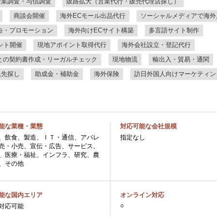
企業調査・与信調査
販路拡大（営業代行・販売代理店探し）
商談会開催
海外ECモール出品代行
ソーシャルメディアで海外
告・プロモーション
海外向けECサイト構築
多言語サイト制作
ント開催
現地アポイント取得代行
海外会社設立・登記代行
との契約書作成・リーガルチェック
現地物流
輸出入・貿易・通関
託先探し
助成金・補助金
海外保険
訪日外国人向けマーケティン
能な業種・業態
対応可能な会社規模
、飲食、製造、ＩＴ・通信、アパレ
指定なし
売・小売、宣伝・広告、サービス、
、医療・福祉、インフラ、研究、農
、その他
能な国内エリア
オンライン対応
○
対応可能