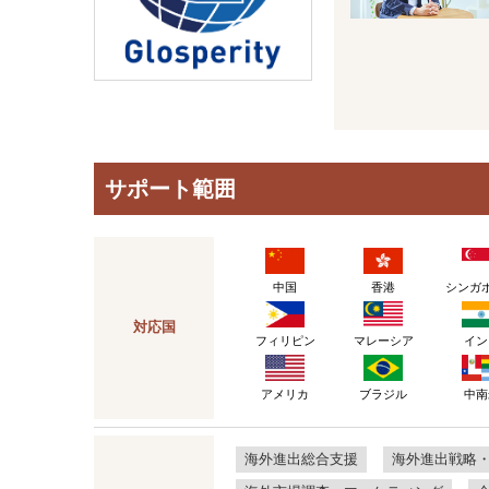
サポート範囲
中国
香港
シンガ
対応国
フィリピン
マレーシア
イン
アメリカ
ブラジル
中南
海外進出総合支援
海外進出戦略