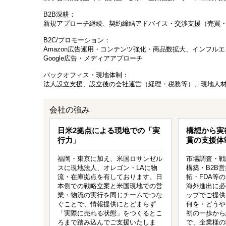
B2B深耕：
新規アプローチ継続、契約締結アドバイス・交渉支援（売買
B2C/プロモーション：
Amazon広告運用・コンテンツ強化・商品数拡大、インフルエンサ
Google広告・メディアアプローチ
バックオフィス・現地体制：
法人設立支援、設立後の会社運営（経理・税務等）、現地人
会社の強み
日米2拠点による現地での「実
構想から実
行力」
貫の支援体
福岡・東京に加え、米国ロサンゼル
市場調査・戦
スに現地法人、オレゴン・LAに物
構築・B2B
流・在庫拠点を有しております。日
拓・FDA等
本側での戦略立案と米国現地での営
海外進出に必
業・物流の実行を同じチームでつな
ップでご提供
ぐことで、情報提供にとどまらず
何を・どうや
「実際に売れる状態」をつくるとこ
初の一歩から
ろまで踏み込んでご支援いたしま
で、企業様の