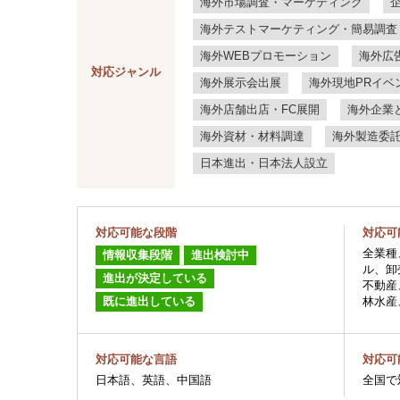
海外市場調査・マーケティング
海外テストマーケティング・簡易調査
海外WEBプロモーション
海外広
対応ジャンル
海外展示会出展
海外現地PRイベ
海外店舗出店・FC展開
海外企業
海外資材・材料調達
海外製造委
日本進出・日本法人設立
対応可能な段階
対応可
全業種
情報収集段階
進出検討中
ル、卸
進出が決定している
不動産
既に進出している
林水産
対応可能な言語
対応可
日本語、英語、中国語
全国で