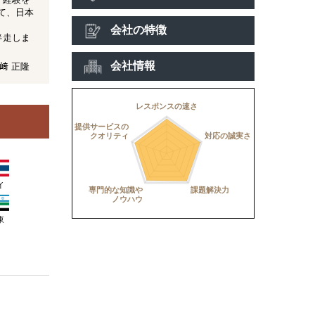
て、日本
。
会社の特徴
伴走しま
会社情報
﨑 正隆
イ
東