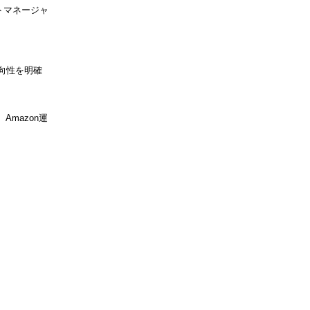
トマネージャ
向性を明確
mazon運