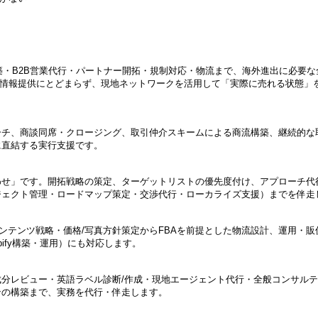
築・B2B営業代行・パートナー開拓・規制対応・物流まで、海外進出に必要な
。情報提供にとどまらず、現地ネットワークを活用して「実際に売れる状態」
ーチ、商談同席・クロージング、取引仲介スキームによる商流構築、継続的な
に直結する実行支援です。
わせ」です。開拓戦略の策定、ターゲットリストの優先度付け、アプローチ代
ジェクト管理・ロードマップ策定・交渉代行・ローカライズ支援）までを伴走
コンテンツ戦略・価格/写真方針策定からFBAを前提とした物流設計、運用・販
opify構築・運用）にも対応します。
成分レビュー・英語ラベル診断/作成・現地エージェント代行・全般コンサル
ンの構築まで、実務を代行・伴走します。