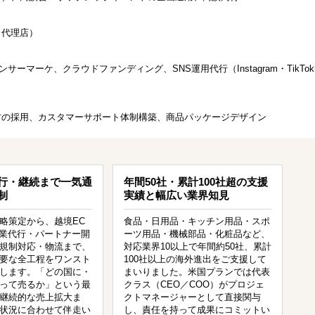
・代理店）
ーマーケ、クラウドファンディング、SNS運用代行（Instagram・TikTo
材の採用、カスタマーサポート体制構築、商品パッケージデザイン
行・継続まで一気通
年間50社・累計100社超の支援
制
実績と幅広い業界知見
略策定から、越境EC
食品・日用品・キッチン用品・スポ
営業代行・パートナー開
ーツ用品・機械部品・化粧品など、
の規制対応・物流まで、
対応業界10以上で年間約50社、累計
要な全工程をワンスト
100社以上の海外進出をご支援して
します。「どの国に・
まいりました。米国プランでは代表
って売るか」という最
クラス（CEO／COO）がプロジェ
継続的な売上拡大ま
クトマネージャーとして直接関与
状況に合わせて伴走い
し、責任を持って成果にコミットい