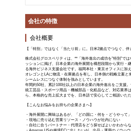
会社の特徴
会社概要
【「特別」ではなく「当たり前」に。日米2拠点でつなぐ、伴
株式会社グロスペリティは、**「海外進出の成功を"特別"ではな
ッションに掲げ、日本企業の海外展開を構想段階から実行・
る海外ビジネス支援会社です。福岡本社・東京オフィスに加
オレゴンとLAに物流・在庫拠点を有し、日本側の戦略立案と
シームレスにつなぐ体制を強みとしています。
年間約50社、累計100社以上の日本企業の海外進出をご支援
統工芸品・スポーツ用品・機械部品・化粧品など、対応業界は
ら、本格的な売上拡大までを、日本語で安心してご相談いた
【こんなお悩みをお持ちの企業さまへ】
・海外展開に興味はあるが、「どの国に・何を・どうやって
・現地に売り込む営業リソース・ノウハウが社内にない
・自社に合うパートナー・代理店をどう探せばよいかわから
・Amazon USや越境ECに出したいが、出品・運用のノウハ