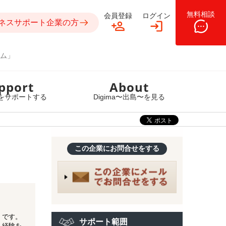
無料相談
会員登録
ログイン
ネスサポート企業の方
ム」
pport
About
をサポートする
Digima〜出島〜を見る
この企業にお問合せをする
」です。
サポート範囲
・経験を