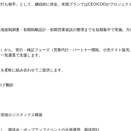
打ち相手」として、継続的に併走。米国プランではCEO/COOがプロジェク
現地規制調査・初期戦略設計・初期営業仮説の整理までを短期集中で実施。方
準備）から、実行・検証フェーズ（営業代行・パートナー開拓、小売テスト販売、A
を一気通貫で支援します。
策を柔軟に組み合わせてご提供します。
タログ翻訳
、現地ロジスティクス構築
行）、商談会・ポップアップイベントの企画運用、商談同行