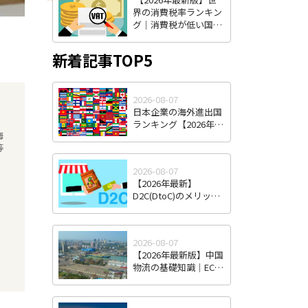
界の消費税率ランキン
グ｜消費税が低い国・
高い国と海外進出への
影響を解説
新着記事TOP5
2026-08-07
日本企業の海外進出国
ランキング【2026年最
海
新版】｜人気国・地域
等
の傾向と選び方
2026-08-07
【2026年最新】
D2C(DtoC)のメリット
＆デメリットとは｜日
本のD2Cブランド海外
進出成功事例と成功の
2026-08-07
ポイント
【2026年最新版】中国
物流の基礎知識｜EC・
越境EC時代の特徴と日
本企業が直面する課
題・対策