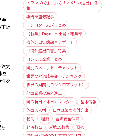
トランプ就任に沸く「アメリカ進出」特
集
専門家監修記事
行会
インコタームズまとめ
の市場
【特集】Digima〜出島〜編集部
海外進出実態調査レポート
『海外進出白書』特集
コンサル企業まとめ
語や文
国別のメリット・デメリット
渉を
世界の経済成長都市ランキング
頼性を
世界の財閥（コングロマリット）
他国企業の海外進出
国の祝日・休日カレンダー
基本情報
外国人人材
日本企業の海外進出
税制
経済
経済安全保障
と
限ら
経済特区
越境EC特集
関税
海外現地視察のおすすめエリア