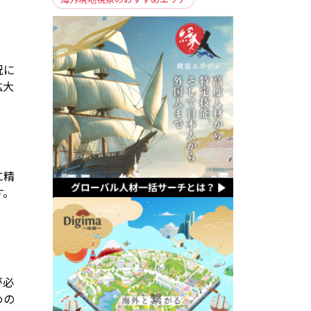
況に
拡大
に精
す。
が必
めの