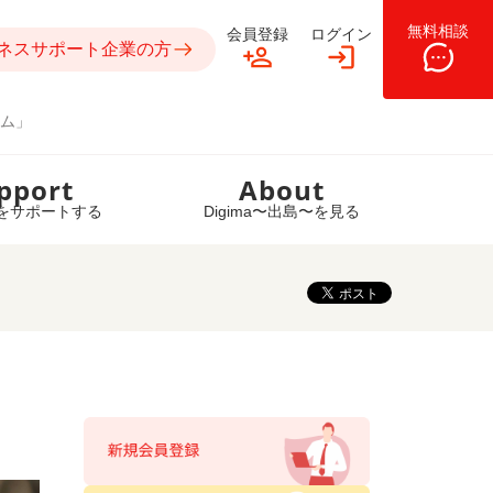
無料相談
会員登録
ログイン
ネスサポート企業の方
ム」
pport
About
をサポートする
Digima〜出島〜を見る