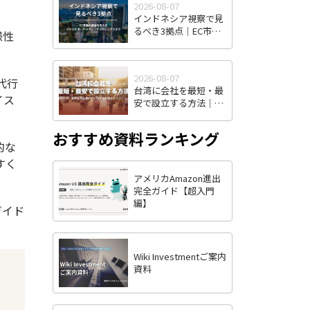
2026-08-07
インドネシア視察で見
るべき3拠点｜EC市場
様性
の成長を支えるジャカ
ルタ・チカラン・タン
ジュンプリオク
2026-08-07
代行
台湾に会社を最短・最
イス
安で設立する方法｜株
式有限公司・有限公司
の選択から投審会申請
おすすめ資料ランキング
まで全ステップ解説
的な
すく
アメリカAmazon進出
完全ガイド【超入門
編】
ガイド
Wiki Investmentご案内
資料