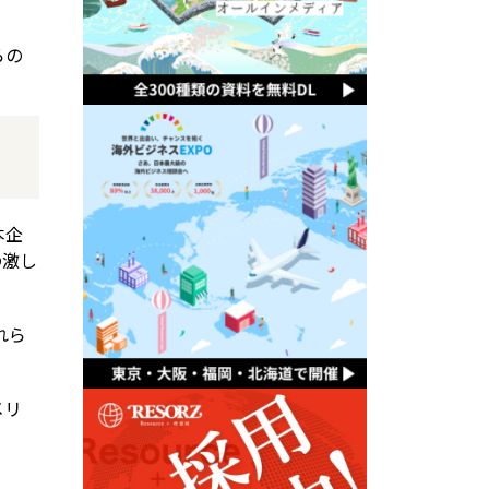
らの
本企
の激し
れら
メリ